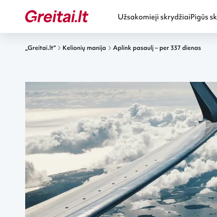
Užsakomieji skrydžiai
Pigūs sk
„Greitai.lt“
Kelionių manija
Aplink pasaulį – per 337 dienas