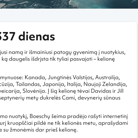
337 dienas
ojusi namą ir išmainiusi patogų gyvenimą į nuotykius,
 daugelis išdrįsta tik tyliai pasvajoti – kelionę
emynuose: Kanada, Jungtinės Valstijos, Australija,
ūzija, Tailandas, Japonija, Italija, Naujoji Zelandija,
icarija, Slovėnija. Į šią kelionę tėvai Davidas ir Jill
u septynerių metų dukrelės Cami, devynerių sūnaus
o nuotykį, Boeschų šeima pradėjo rašyti internetinį
urį kruopščiai pildė ne tik kelionės metu, aprašydami
e su žmonėmis dar prieš kelionę.