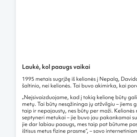
Laukė, kol paaugs vaikai
1995 metais sugrįžę iš kelionės į Nepalą, Davida
šaltinio, nei kelionės. Tai buvo akimirka, kai po
„Neįsivaizduojame, kad į tokią kelionę būtų gal
metų. Tai būtų nesąžininga jų atžvilgiu – jiems g
taip ir nepajaustų, nes būtų per maži. Kelionės
septyneri metukai – jie buvo jau pakankamai su
jie dar labiau paaugs, mes taip pat būtume pase
ištisus metus fizine prasme“, – savo internetinia