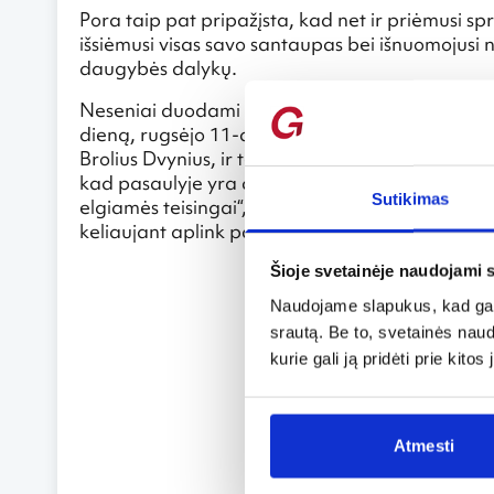
Pora taip pat pripažįsta, kad net ir priėmusi spr
išsiėmusi visas savo santaupas bei išnuomojusi n
daugybės dalykų.
Neseniai duodami interviu CNN televizijai, Boesc
dieną, rugsėjo 11-ąją, visa šeima stovėjo Niujor
Brolius Dvynius, ir tebesvarstė, ar priėmė tei
kad pasaulyje yra daugybė vietų, kur amerikieč
Sutikimas
elgiamės teisingai“, – CNN televizijoje pristaty
keliaujant aplink pasaulį, pasakojo Davidas.
Šioje svetainėje naudojami 
Naudojame slapukus, kad galė
srautą. Be to, svetainės nau
kurie gali ją pridėti prie kit
Atmesti