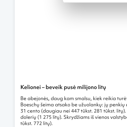
Kelionei – beveik pusė milijono litų
Be abejonės, daug kam smalsu, kiek reikia turėti 
Boeschų šeima atsako be užuolankų: jų penkių a
31 cento (daugiau nei 447 tūkst. 281 tūkst. litų
dolerių (1 275 litų). Skrydžiams iš vienos valstyb
tūkst. 772 litų).