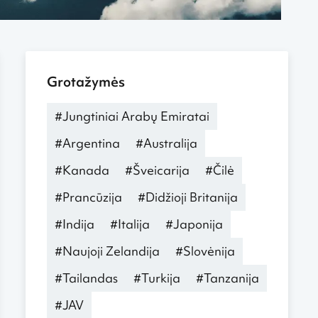
Grotažymės
#Jungtiniai Arabų Emiratai
#Argentina
#Australija
#Kanada
#Šveicarija
#Čilė
#Prancūzija
#Didžioji Britanija
#Indija
#Italija
#Japonija
#Naujoji Zelandija
#Slovėnija
#Tailandas
#Turkija
#Tanzanija
#JAV