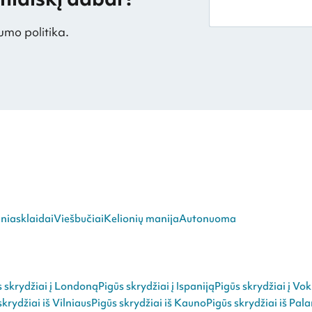
umo politika.
niasklaidai
Viešbučiai
Kelionių manija
Autonuoma
s skrydžiai į Londoną
Pigūs skrydžiai į Ispaniją
Pigūs skrydžiai į Vok
skrydžiai iš Vilniaus
Pigūs skrydžiai iš Kauno
Pigūs skrydžiai iš Pal