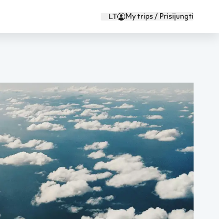
My trips / Prisijungti
LT