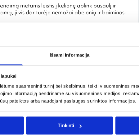
endimą metams leistis į kelionę aplink pasaulį ir
amą, ji vis dar turėjo nemažai abejonių ir baiminosi
hai pasakojo, kaip išvykimo iš Jungtinių Valstijų
ke, kur prieš keletą metų teroristai susprogdino
singą sprendimą. „Pamenu, kai tą akimirką pamąsčiau,
ių žmonės nekenčia. Tada suabejojau, ar tikrai
Išsami informacija
damas neseniai išleistą knygą apie savo nuotykius
slapukai
tume suasmeninti turinį bei skelbimus, teikti visuomeninės medij
dojimo informaciją bendriname su visuomeninės medijos, reklamav
os jūsų pateiktos arba naudojant paslaugas surinktos informacijos.
Tinkinti