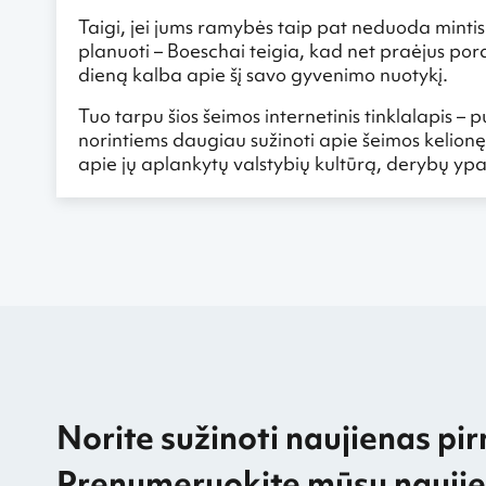
Taigi, jei jums ramybės taip pat neduoda mintis
planuoti – Boeschai teigia, kad net praėjus por
dieną kalba apie šį savo gyvenimo nuotykį.
Tuo tarpu šios šeimos internetinis tinklalapis – p
norintiems daugiau sužinoti apie šeimos kelionę 
apie jų aplankytų valstybių kultūrą, derybų ypa
Norite sužinoti naujienas pir
Prenumeruokite mūsų naujien