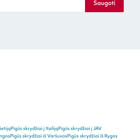
Saugoti
ietiją
Pigūs skrydžiai į Italiją
Pigūs skrydžiai į JAV
angos
Pigūs skrydžiai iš Varšuvos
Pigūs skrydžiai iš Rygos