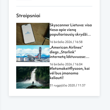
Straipsniai
Skyscanner Lietuva: visa
tiesa apie vieną
populiariausių skrydžių
paieškos sistemų
16 birželio 2026 / 16:58
„American Airlines“
diegs „Starlink“
internetą lėktuvuose:
skrydžiai tampa dar
16 birželio 2026 / 16:04
labiau panašūs į darbą
#letsmakeitflysoon, kai
biure ar namuose
vėl bus įmanoma
keliauti!
31 rugpjūčio 2020 / 11:37