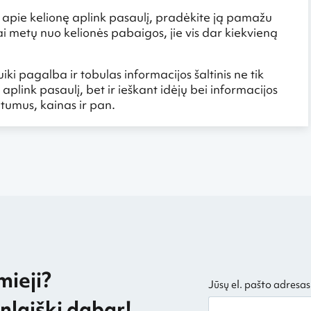
 apie kelionę aplink pasaulį, pradėkite ją pamažu
ai metų nuo kelionės pabaigos, jie vis dar kiekvieną
uiki pagalba ir tobulas informacijos šaltinis ne tik
aplink pasaulį, bet ir ieškant idėjų bei informacijos
tumus, kainas ir pan.
mieji?
Jūsų el. pašto adresas
laiškį dabar!