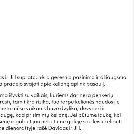
s ir Jill suprato: nėra geresnio pažinimo ir džiaugsmo
ra pradėjo svajoti apie kelionę aplink pasaulį.
ima išvykti su vaikais, kuriems dar nėra penkerių
rėstų tam tikra rizika, tuo tarpu kelionės naudos jie
 metu mūsų vaikams buvo dvylika, devyneri ir
augę, kad prisimintų kelionę. Jei būtume laukę, kol
nę ir galbūt jau nebūtume galėję sau leisti keliauti
me dienoraštyje rašė Davidas ir Jill.