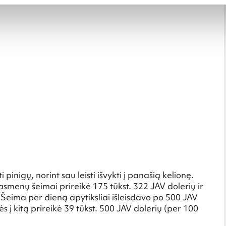
pinigų, norint sau leisti išvykti į panašią kelionę.
smenų šeimai prireikė 175 tūkst. 322 JAV dolerių ir
). Šeima per dieną apytiksliai išleisdavo po 500 JAV
ės į kitą prireikė 39 tūkst. 500 JAV dolerių (per 100