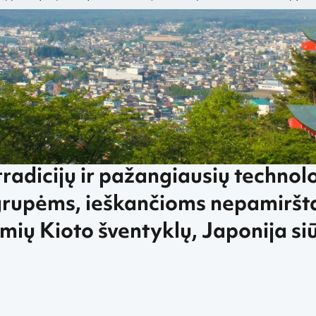
liautojams, ieškantiems įspūdžių
Pigūs skrydžiai Azijoje
Pigūs skrydžiai į J
radicijų ir pažangiausių technolog
grupėms, ieškančioms nepamiršt
mių Kioto šventyklų, Japonija siūl