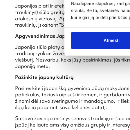
Naudojame slapukus, kad galė
Japonijos plati ir efektyvi viešojo transporto siste
srautą. Be to, svetainės nau
traukinys) siūlo greitą kelionę tarp didžiųjų miestų,
kurie gali ją pridėti prie kit
atokesnių vietovių. Apsvarstykite galimybę įsigyt
traukinių, įskaitant "Shinkansen".
Apgyvendinimas Japonija
Atmesti
Japonija siūlo platų apgyvendinimo variantų, kad 
tradicinį ryokan žavesį, mėgaukitės šiuolaikiniai
viešbutį. Nesvarbu, koks jūsų pasirinkimas, jūs tikra
Japoniją metu.
Pažinkite japonų kultūrą
Pasinerkite į japonišką gyvenimo būdą mokydamies
patiekalus, tokius kaip suši ir ramen, ir gerbdami 
žinomi dėl savo svetingumo ir mandagumo, ir šiek ti
ilgą kelią pagerinti savo kelionės patirtį.
Su savo žavinga mišinys senovės tradicijų ir šiuolaik
įspūdį keliautojams visų amžiaus grupių ir intere