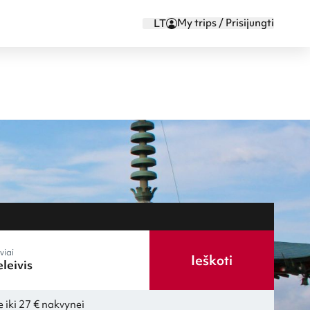
My trips / Prisijungti
LT
viai
Ieškoti
 iki 27 € nakvynei