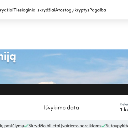
rydžiai
Tiesioginiai skrydžiai
Atostogų kryptys
Pagalba
niją
Kelei
Išvykimo data
ių pasiūlymų
Skrydžio bilietai įvairiems poreikiams
Sutaupykite