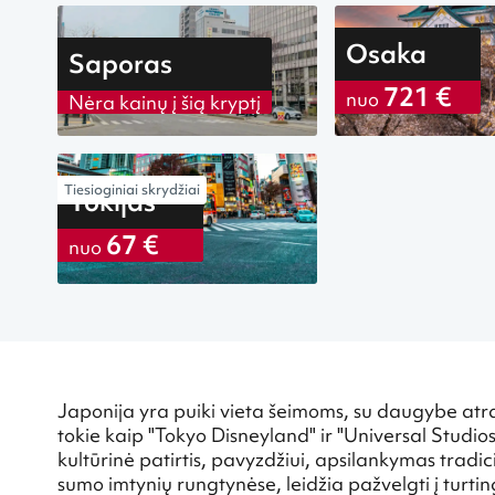
Osaka
Saporas
721 €
nuo
Nėra kainų į šią kryptį
Tiesioginiai skrydžiai
Tokijas
67 €
nuo
Japonija yra puiki vieta šeimoms, su daugybe atrakc
tokie kaip "Tokyo Disneyland" ir "Universal Studios
kultūrinė patirtis, pavyzdžiui, apsilankymas trad
sumo imtynių rungtynėse, leidžia pažvelgti į turti