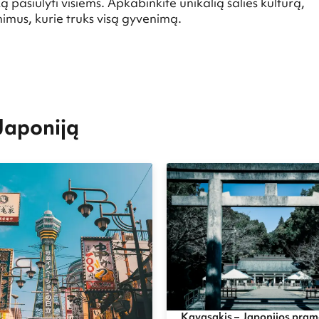
 pasiūlyti visiems. Apkabinkite unikalią šalies kultūrą,
minimus, kurie truks visą gyvenimą.
 Japoniją
Kavasakis – Japonijos pra