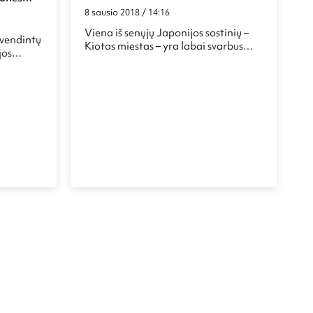
palikimas
8 sausio 2018 / 14:16
Viena iš senųjų Japonijos sostinių –
yvendintų
Kiotas miestas – yra labai svarbus
jos
kultūros, istorijos ir tuo pat metu
ai ir
pramonės centras. Pagal turizmo
istinių
svarbą Kyoto taip pat užima labai
dusį
aukštas pozicijas šalyje. Taigi, jei
 verta.
ieškote kelionių krypties tekančios
tas
saulės šalyje – kelionė į Kiotas turėtų
s yra
būtų vienas iš idealiausių pasirinkimų.