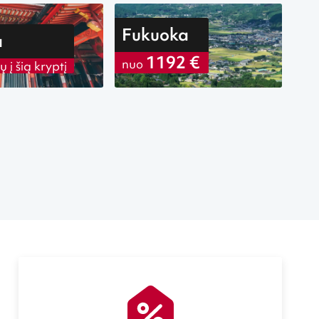
Fukuoka
a
1192 €
nuo
 į šią kryptį