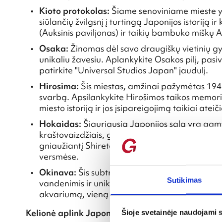
Kioto protokolas:
Šiame senoviniame mieste yr
siūlančių žvilgsnį į turtingą Japonijos istoriją 
(Auksinis paviljonas) ir taikių bambuko miškų
Osaka:
Žinomas dėl savo draugiškų vietinių gy
unikaliu žavesiu. Aplankykite Osakos pilį, pas
patirkite "Universal Studios Japan" jaudulį.
Hirosima:
Šis miestas, amžinai pažymėtas 1945
svarbą. Apsilankykite Hirošimos taikos memori
miesto istoriją ir jos įsipareigojimą taikiai ateiči
Hokaidas:
Šiauriausia Japonijos sala yra gamt
kraštovaizdžiais, gausiais laukiniais gyvūnais i
gniaužiantį Shiretoko nacionalinio parko grož
versmėse.
Okinava:
Šis subtropinis salynas gali pasigirt
Sutikimas
vandenimis ir unikalia kultūra, kurią įtakoja
akvariumą, vieną didžiausių pasaulyje, arba s
Kelionė aplink Japoniją
Šioje svetainėje naudojami 