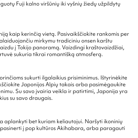
uotų Fuji kalno viršūnių iki vyšnių žiedų užpildytų
ją kaip kerinčią vietą. Pasivaikščiokite rankomis per
aiduojančiu mirkymu tradiciniu onsen karštu
izdu į Tokijo panoramą. Vaizdingi kraštovaizdžiai,
virtuvė sukuria tikrai romantišką atmosferą.
inčioms sukurti ilgalaikius prisiminimus. Ištyrinėkite
ikščiokite Japonijos Alpių takais arba pasimėgaukite
mu. Su savo įvairia veikla ir patirtimi, Japonija yra
ykius su savo draugais.
 aplankyti bet kuriam keliautojui. Naršyti ikoninių
 pasinerti į pop kultūros Akihabara, arba paragauti