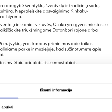
a daugybė šventyklų, šventyklų ir tradicinių sodų,
ir kultūrą. Nepraleiskite apsvaiginimo Kinkaku-ji
 Arashiyama.
ventojų ir skanios virtuvės, Osaka yra gyvas miestas su
ivaikščiokite triukšmingame Dotonbori rajone arba
 m. įvykių, yra skaudus priminimas apie taikos
aliniame parke ir muziejuje, kad sužinotumėte apie
ai.
os mylėtojų prieglobstis su nuostabiais
r pasaulinio lygio slidinėjimo kurortais. Naršykite kvapą
į arba mirkykite natūraliose Noboribetsu karštose
i nesugadintais paplūdimiais, krištolo skaidrumo
Išsami informacija
 jos Ryukyu paveldas. Aplankykite Okinawa Churaumi
norkelį tarp gyvybingų Keramos salų koralų rifų.
slapukai