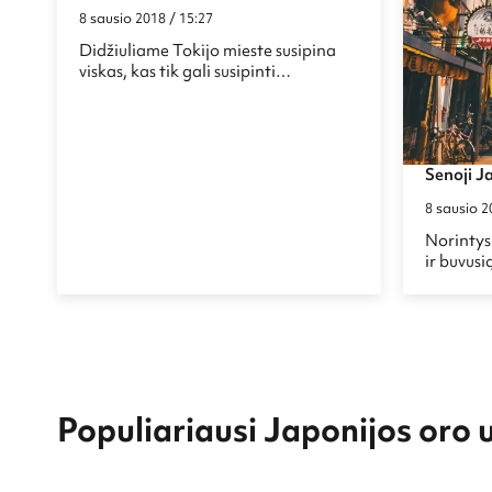
draugiški žmonės, daug įdomių
8 sausio 2018 / 15:27
keistenybių
Didžiuliame Tokijo mieste susipina
viskas, kas tik gali susipinti
Japonijoje: kultūra, architektūra,
modernus gyvenimas, istorija,
tradiciniai patiekalai ir vakarietiškas
gyvenimo būdas. Ir visa tai kilo iš
Senoji J
nedidelio žvejybinio kaimelio.
8 sausio 2
Norintys
ir buvusi
sostinę, 
kryptimi 
Osaką gal
renkantis
skirtumų
sostinėje
istorinių
Populiariausi Japonijos oro 
aplankyt