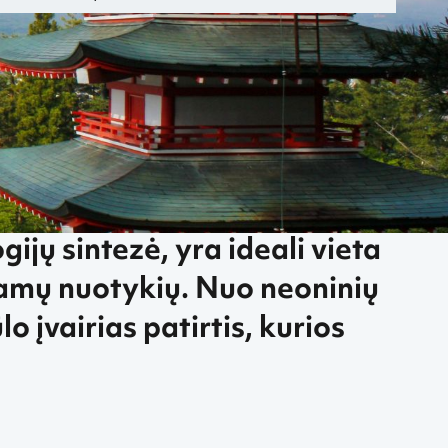
aponiją
ijų sintezė, yra ideali vieta
amų nuotykių. Nuo neoninių
o įvairias patirtis, kurios