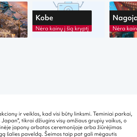
Kobe
Nagoj
Nėra kainų į šią kryptį
Nėra kainų
ionų ir veiklos, kad visi būtų linksmi. Teminiai parkai,
 Japan", tikrai džiugins visų amžiaus grupių vaikus, o
icinėje japonų arbatos ceremonijoje arba žiūrėjimas
ngą šalies paveldą. Šeimos taip pat gali mėgautis