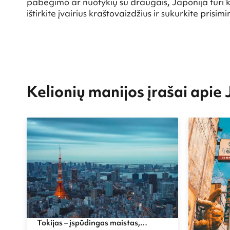
pabėgimo ar nuotykių su draugais, Japonija turi ką
ištirkite įvairius kraštovaizdžius ir sukurkite prisi
Kelionių manijos įrašai apie
Tokijas – įspūdingas maistas,