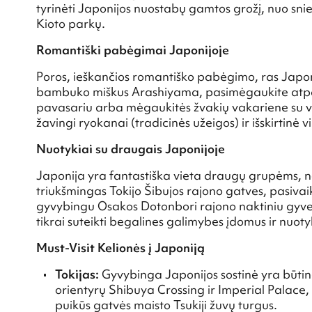
tyrinėti Japonijos nuostabų gamtos grožį, nuo snieg
Kioto parkų.
Romantiški pabėgimai Japonijoje
Poros, ieškančios romantiško pabėgimo, ras Japoni
bambuko miškus Arashiyama, pasimėgaukite atpal
pavasariu arba mėgaukitės žvakių vakariene su va
žavingi ryokanai (tradicinės užeigos) ir išskirtinė 
Nuotykiai su draugais Japonijoje
Japonija yra fantastiška vieta draugų grupėms, nor
triukšmingas Tokijo Šibujos rajono gatves, pasiva
gyvybingu Osakos Dotonbori rajono naktiniu gyveni
tikrai suteikti begalines galimybes įdomus ir nuot
Must-Visit Kelionės į Japoniją
Tokijas:
Gyvybinga Japonijos sostinė yra būtina
orientyrų Shibuya Crossing ir Imperial Palace,
puikūs gatvės maisto Tsukiji žuvų turgus.