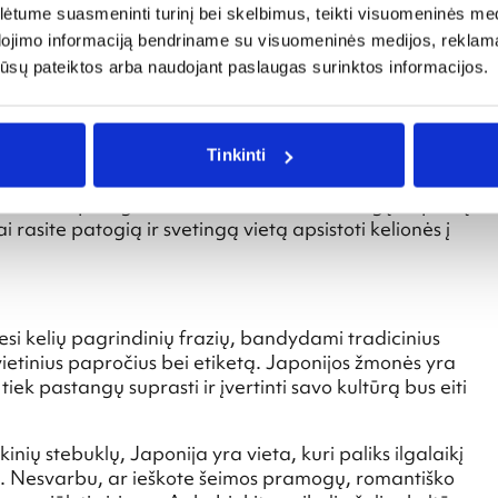
tume suasmeninti turinį bei skelbimus, teikti visuomeninės medij
ma leidžia lengvai naršyti šalyje. "Shinkansen" (bullet
dojimo informaciją bendriname su visuomeninės medijos, reklamav
 o vietiniai traukiniai ir autobusai suteikia prieigą prie
os jūsų pateiktos arba naudojant paslaugas surinktos informacijos.
i "Japan Rail Pass" neribotam keliavimui daugumoje JR
Tinkinti
atitiktų kiekvieną biudžetą ir pageidavimus. Patirkite
s viešbučio patogumais arba rinkitės nebrangų kapsulių
i rasite patogią ir svetingą vietą apsistoti kelionės į
i kelių pagrindinių frazių, bandydami tradicinius
vietinius papročius bei etiketą. Japonijos žmonės yra
ek pastangų suprasti ir įvertinti savo kultūrą bus eiti
inių stebuklų, Japonija yra vieta, kuri paliks ilgalaikį
sų. Nesvarbu, ar ieškote šeimos pramogų, romantiško