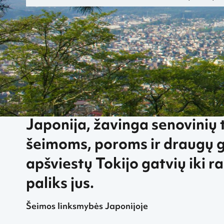
„Greitai.lt“
Bilietai. Atraskite pigias šių metų skrydžių kryptis ke
Japonija, žavinga senovinių t
šeimoms, poroms ir draugų 
apšviestų Tokijo gatvių iki ra
paliks jus.
Šeimos linksmybės Japonijoje