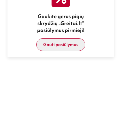
Gaukite gerus pigių
skrydžių „Greitai.lt“
pasiūlymus pirmieji!
Gauti pasiūlymus