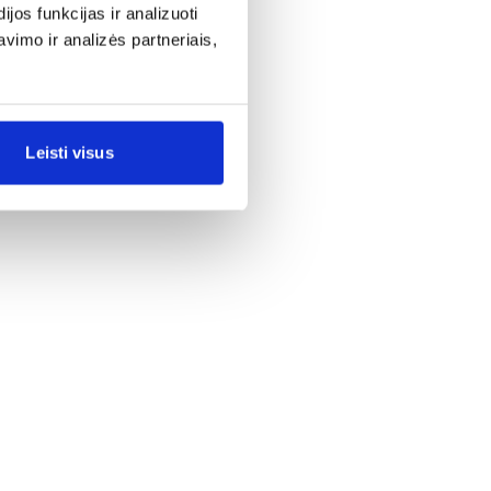
os funkcijas ir analizuoti
imo ir analizės partneriais,
Leisti visus