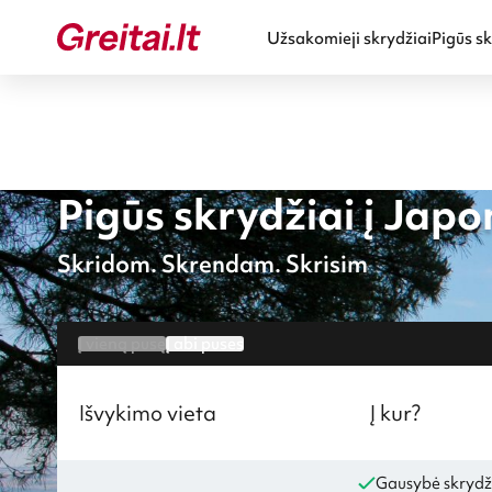
Užsakomieji skrydžiai
Pigūs sk
Pigūs skrydžiai į Japo
Skridom. Skrendam. Skrisim
Į vieną pusę
Į abi puses
Išvykimo vieta
Į kur?
Gausybė skrydž