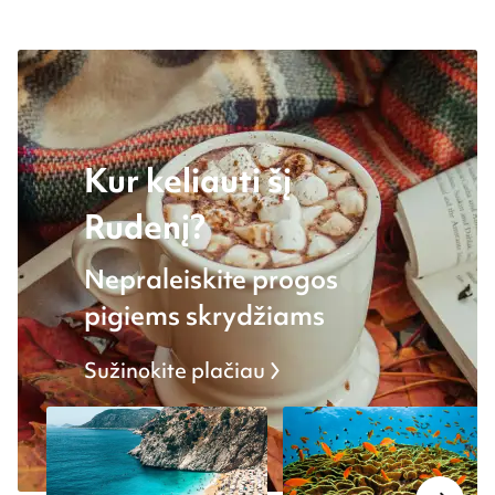
Kur keliauti šį
Rudenį?
Nepraleiskite progos
pigiems skrydžiams
Sužinokite plačiau