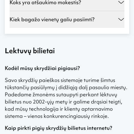
Koks yra atšaukimo mokestis?
Kiek bagažo vienetų galiu pasiimti?
Lektuvų bilietai
Kodėl mūsų skrydžiai pigiausi?
Savo skrydžių paieškos sistemoje turime šimtus
tūkstančių pasiūlymų į didžiąją dalį pasaulio miestų.
Padedame žmonėms sutaupyti perkant lėktuvų
bilietus nuo 2002-ųjų metų ir galime drąsiai teigti,
kad mūsų technologija ir klientų aptarnavimo
sistema – vienos konkurencingiausių rinkoje.
Kaip pirkti pigių skrydžių bilietus internetu?