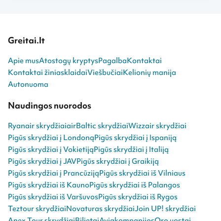
Greitai.lt
Apie mus
Atostogų kryptys
Pagalba
Kontaktai
Kontaktai žiniasklaidai
Viešbučiai
Kelionių manija
Autonuoma
Naudingos nuorodos
Ryanair skrydžiai
airBaltic skrydžiai
Wizzair skrydžiai
Pigūs skrydžiai į Londoną
Pigūs skrydžiai į Ispaniją
Pigūs skrydžiai į Vokietiją
Pigūs skrydžiai į Italiją
Pigūs skrydžiai į JAV
Pigūs skrydžiai į Graikiją
Pigūs skrydžiai į Prancūziją
Pigūs skrydžiai iš Vilniaus
Pigūs skrydžiai iš Kauno
Pigūs skrydžiai iš Palangos
Pigūs skrydžiai iš Varšuvos
Pigūs skrydžiai iš Rygos
Teztour skrydžiai
Novaturas skrydžiai
Join UP! skrydžiai
Anex Tour skrydžiai
Bilietai
Aviakompanijos
Oro uostai