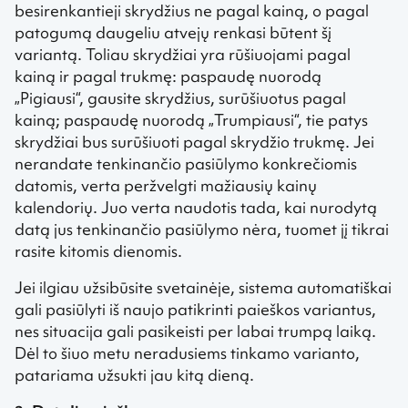
besirenkantieji skrydžius ne pagal kainą, o pagal
patogumą daugeliu atvejų renkasi būtent šį
variantą. Toliau skrydžiai yra rūšiuojami pagal
kainą ir pagal trukmę: paspaudę nuorodą
„Pigiausi“, gausite skrydžius, surūšiuotus pagal
kainą; paspaudę nuorodą „Trumpiausi“, tie patys
skrydžiai bus surūšiuoti pagal skrydžio trukmę. Jei
nerandate tenkinančio pasiūlymo konkrečiomis
datomis, verta peržvelgti mažiausių kainų
kalendorių. Juo verta naudotis tada, kai nurodytą
datą jus tenkinančio pasiūlymo nėra, tuomet jį tikrai
rasite kitomis dienomis.
Jei ilgiau užsibūsite svetainėje, sistema automatiškai
gali pasiūlyti iš naujo patikrinti paieškos variantus,
nes situacija gali pasikeisti per labai trumpą laiką.
Dėl to šiuo metu neradusiems tinkamo varianto,
patariama užsukti jau kitą dieną.