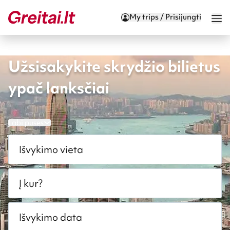
My trips / Prisijungti
Užsisakykite skrydžio bilietus
ypač lanksčiai
Į abi puses
Išvykimo vieta
Į kur?
Išvykimo data