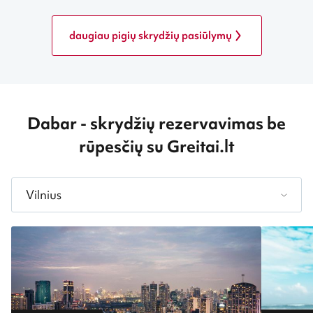
daugiau pigių skrydžių pasiūlymų
Dabar
- skrydžių rezervavimas be
rūpesčių su Greitai.lt
Vilnius