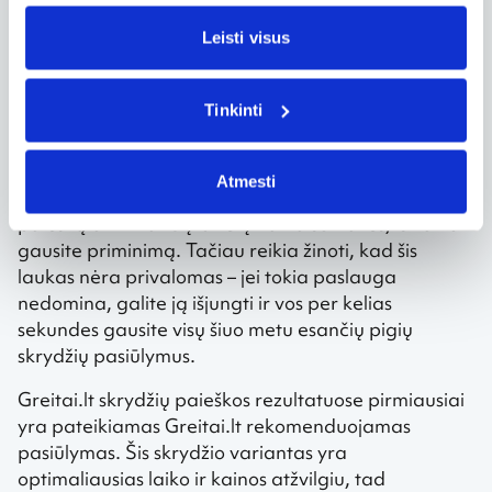
Tereikia tituliniame puslapyje pasirinkti, iš kur norite
Leisti visus
keliauti ir kokia galutinė kelionės kryptis. Toje
pačioje eilutėje nurodykite išvykimo ir grįžimo datas.
Tuomet belieka pasirinkti reikiamą lėktuvo bilietų
Tinkinti
skaičių ir spausti „Ieškoti“.
Paieškos sistema automatiškai pasiūlys įvesti
Atmesti
elektroninį paštą. Jei atliksite šį veiksmą, vos tik Jūsų
paiešką atitinkančių bilietų kaina sumažės, iš karto
gausite priminimą. Tačiau reikia žinoti, kad šis
laukas nėra privalomas – jei tokia paslauga
nedomina, galite ją išjungti ir vos per kelias
sekundes gausite visų šiuo metu esančių pigių
skrydžių pasiūlymus.
Greitai.lt skrydžių paieškos rezultatuose pirmiausiai
yra pateikiamas Greitai.lt rekomenduojamas
pasiūlymas. Šis skrydžio variantas yra
optimaliausias laiko ir kainos atžvilgiu, tad