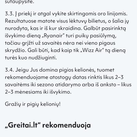
sutaupysite.
3.3. Į priekį ir atgal vykite skirtingomis oro linijomis.
Rezultatuose matote visus lėktuvų bilietus, o šalia jų
nurodyta, kas ir iš kur skraidina. Galbūt pasirinktą
išvykimo dieną „Ryanair“ turi puikų pasiūlymą,
tačiau grįžti už savaitės nėra nei vieno pigaus
skrydžio. Gali būti, kad kaip tik „Wizz Air“ tą dieną
turės kuo nudžiuginti.
3.4. Jeigu Jus domina pigios kelionės, tuomet
rekomenduojame atostogų datas rinktis likus 2–3
savaitėms iki sezono atidarymo arba iš anksto – likus
2–3 mėnesiams iki išvykimo.
Gražių ir pigių kelionių!
„Greitai.lt“ rekomenduoja