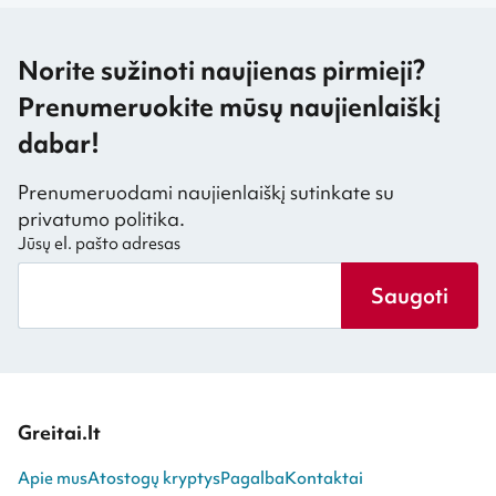
Norite sužinoti naujienas pirmieji?
Prenumeruokite mūsų naujienlaiškį
dabar!
Prenumeruodami naujienlaiškį sutinkate su
privatumo politika.
Jūsų el. pašto adresas
Saugoti
Greitai.lt
Apie mus
Atostogų kryptys
Pagalba
Kontaktai