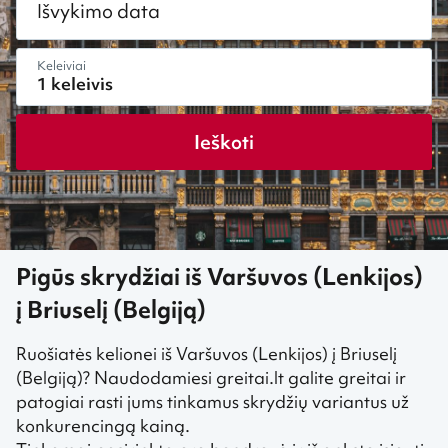
Išvykimo data
Keleiviai
Ieškoti
Pigūs skrydžiai iš Varšuvos (Lenkijos)
į Briuselį (Belgiją)
Ruošiatės kelionei iš Varšuvos (Lenkijos) į Briuselį
(Belgiją)? Naudodamiesi greitai.lt galite greitai ir
patogiai rasti jums tinkamus skrydžių variantus už
konkurencingą kainą.