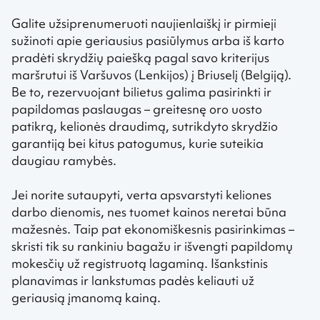
Galite užsiprenumeruoti naujienlaiškį ir pirmieji
sužinoti apie geriausius pasiūlymus arba iš karto
pradėti skrydžių paiešką pagal savo kriterijus
maršrutui iš Varšuvos (Lenkijos) į Briuselį (Belgiją).
Be to, rezervuojant bilietus galima pasirinkti ir
papildomas paslaugas – greitesnę oro uosto
patikrą, kelionės draudimą, sutrikdyto skrydžio
garantiją bei kitus patogumus, kurie suteikia
daugiau ramybės.
Jei norite sutaupyti, verta apsvarstyti keliones
darbo dienomis, nes tuomet kainos neretai būna
mažesnės. Taip pat ekonomiškesnis pasirinkimas –
skristi tik su rankiniu bagažu ir išvengti papildomų
mokesčių už registruotą lagaminą. Išankstinis
planavimas ir lankstumas padės keliauti už
geriausią įmanomą kainą.