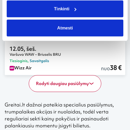
Tinkinti
12.06, sek.
Varšuva WAW – Briuselis BRU
Tiesioginis
,
Savaitgalis
Atmesti
38 €
nuo
Wizz Air
12.05, šeš.
Varšuva WAW – Briuselis BRU
Tiesioginis
,
Savaitgalis
38 €
nuo
Wizz Air
Rodyti daugiau pasiūlymų
Greitai.lt dažnai pateikia specialius pasiūlymus,
trumpalaikes akcijas ir nuolaidas, todėl verta
reguliariai sekti kainų pokyčius ir pasinaudoti
palankiausiu momentu įsigyti bilietus.