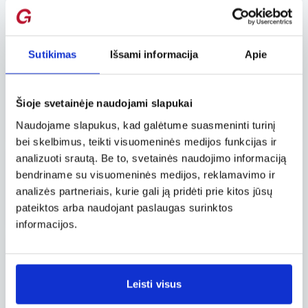
Varšuva WAW – Briuselis BRU
Tiesioginis
,
Savaitgalis
37 €
nuo
Ryanair
Sutikimas
Išsami informacija
Apie
09.22, ant.
Varšuva WAW – Briuselis BRU
Šioje svetainėje naudojami slapukai
Tiesioginis
37 €
nuo
Wizz Air
Naudojame slapukus, kad galėtume suasmeninti turinį
bei skelbimus, teikti visuomeninės medijos funkcijas ir
analizuoti srautą. Be to, svetainės naudojimo informaciją
09.16, tre.
bendriname su visuomeninės medijos, reklamavimo ir
Varšuva WAW – Briuselis BRU
analizės partneriais, kurie gali ją pridėti prie kitos jūsų
Tiesioginis
37 €
pateiktos arba naudojant paslaugas surinktos
nuo
Wizz Air
informacijos.
11.24, ant.
Varšuva WAW – Briuselis BRU
Tiesioginis
Leisti visus
38 €
nuo
Wizz Air