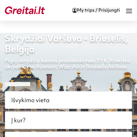
My trips / Prisijungti
Skrydžiai Varšuva - Briuselis,
Belgija
Pigių skrydžių kainos prasideda nuo 31 €. Rinkitės
skrydžius su Ryanair, Wizz Air ir Brussels Airlines
Į abi puses
Išvykimo vieta
Į kur?