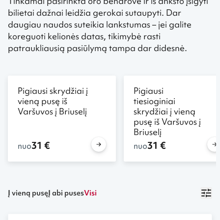
Tinkamai pasirinkta oro bendrovė ir iš anksto įsigyti
bilietai dažnai leidžia gerokai sutaupyti. Dar
daugiau naudos suteikia lankstumas – jei galite
koreguoti kelionės datas, tikimybė rasti
patraukliausią pasiūlymą tampa dar didesnė.
Pigiausi skrydžiai į
Pigiausi
vieną pusę iš
tiesioginiai
Varšuvos į Briuselį
skrydžiai į vieną
pusę iš Varšuvos į
Briuselį
31 €
31 €
nuo
nuo
Į vieną pusę
Į abi puses
Visi