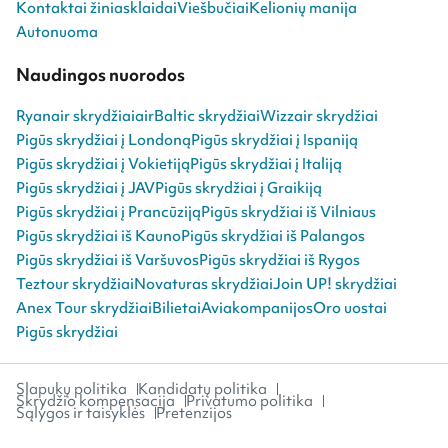
Kontaktai žiniasklaidai
Viešbučiai
Kelionių manija
Autonuoma
Naudingos nuorodos
Ryanair skrydžiai
airBaltic skrydžiai
Wizzair skrydžiai
Pigūs skrydžiai į Londoną
Pigūs skrydžiai į Ispaniją
Pigūs skrydžiai į Vokietiją
Pigūs skrydžiai į Italiją
Pigūs skrydžiai į JAV
Pigūs skrydžiai į Graikiją
Pigūs skrydžiai į Prancūziją
Pigūs skrydžiai iš Vilniaus
Pigūs skrydžiai iš Kauno
Pigūs skrydžiai iš Palangos
Pigūs skrydžiai iš Varšuvos
Pigūs skrydžiai iš Rygos
Teztour skrydžiai
Novaturas skrydžiai
Join UP! skrydžiai
Anex Tour skrydžiai
Bilietai
Aviakompanijos
Oro uostai
Pigūs skrydžiai
Slapukų politika
Kandidatų politika
Skrydžio kompensacija
Privatumo politika
Sąlygos ir taisyklės
Pretenzijos