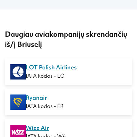
Daugiau aviakompanijų skrendančių
iš/į Briuselį
LOT Polish Airlines
IATA kodas - LO
Ryanair
IATA kodas - FR
Wizz Air
IATA kodas - W6