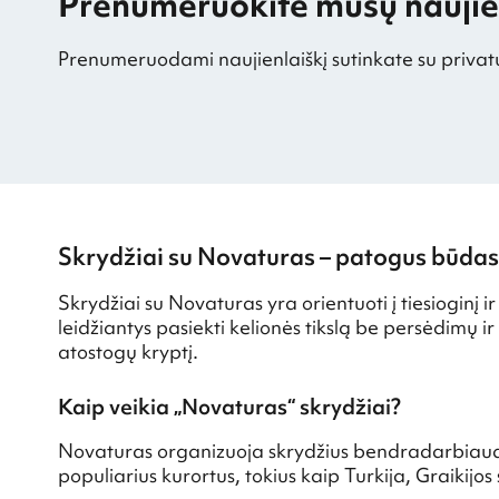
Prenumeruokite mūsų naujien
Prenumeruodami naujienlaiškį sutinkate su privat
Skrydžiai su Novaturas – patogus būdas 
Skrydžiai su Novaturas yra orientuoti į tiesioginį 
leidžiantys pasiekti kelionės tikslą be persėdimų ir
atostogų kryptį.
Kaip veikia „Novaturas“ skrydžiai?
Novaturas organizuoja skrydžius bendradarbiaudam
populiarius kurortus, tokius kaip Turkija, Graikijos 