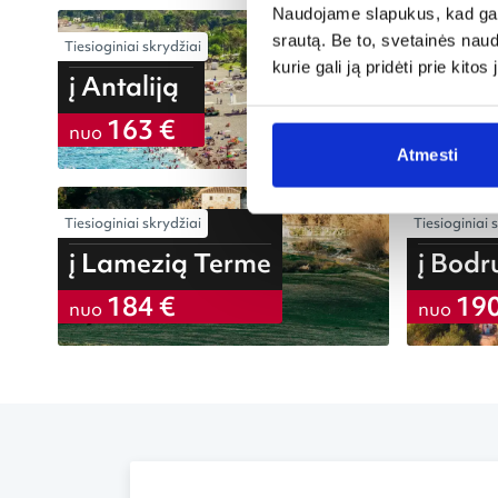
Naudojame slapukus, kad galė
srautą. Be to, svetainės nau
Tiesioginiai skrydžiai
Tiesioginiai 
iš Vilniaus
iš Vilniaus
kurie gali ją pridėti prie kit
į Antaliją
į Patrą
163 €
163
nuo
nuo
Atmesti
Tiesioginiai skrydžiai
Tiesioginiai 
iš Vilniaus
iš Vilniaus
į Lamezią Terme
į Bod
184 €
190
nuo
nuo