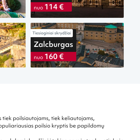
114 €
nuo
Tiesioginiai skrydžiai
iš Vilniaus
Zalcburgas
160 €
nuo
 tiek poilsiautojams, tiek keliautojams,
puliariausias poilsio kryptis be papildomų