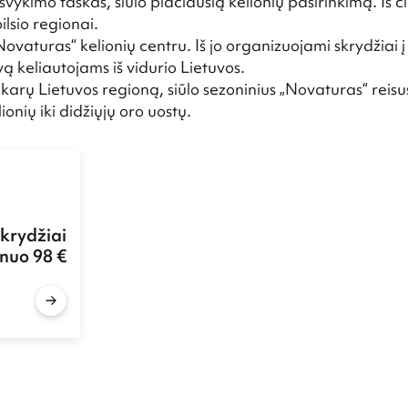
švykimo taškas, siūlo plačiausią kelionių pasirinkimą. Iš 
ilsio regionai.
aturas“ kelionių centru. Iš jo organizuojami skrydžiai į 
vą keliautojams iš vidurio Lietuvos.
rų Lietuvos regioną, siūlo sezoninius „Novaturas“ reisus 
ionių iki didžiųjų oro uostų.
skrydžiai
 nuo 98 €