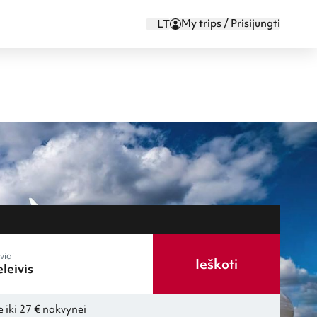
My trips / Prisijungti
LT
viai
Ieškoti
 iki 27 € nakvynei