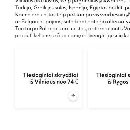
Vilniaus oro uostas, kaip pagrindinis „Novaturas“ i
Turkija, Graikijos salos, Ispanija, Egiptas bei kiti po
Kauno oro uostas taip pat tampa vis svarbesniu „Nov
ar Bulgarijos pajūris, suteikiant patogią alternaty
Tuo tarpu Palangos oro uostas, aptarnaujantis Vaka
pradėti kelionę arčiau namų ir išvengti ilgesnių kel
Tiesioginiai skrydžiai
Tiesioginiai 
iš Vilniaus nuo 74 €
iš Rygos