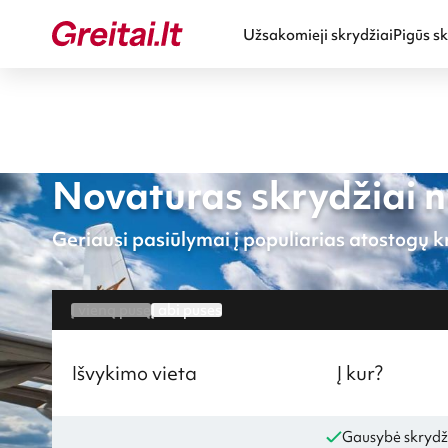
Užsakomieji skrydžiai
Pigūs sk
Novaturas skrydžiai n
Geriausi pasiūlymai į populiarias atostogų kr
Į vieną pusę
Į abi puses
Išvykimo vieta
Į kur?
Gausybė skrydž