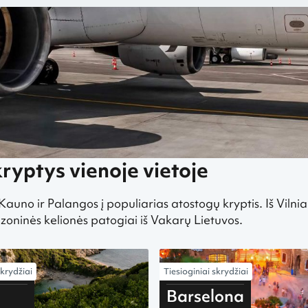
ryptys vienoje vietoje
, Kauno ir Palangos į populiarias atostogų kryptis. Iš Viln
sezoninės kelionės patogiai iš Vakarų Lietuvos.
skrydžiai
Tiesioginiai skrydžiai
iš Vilniaus
Barselona