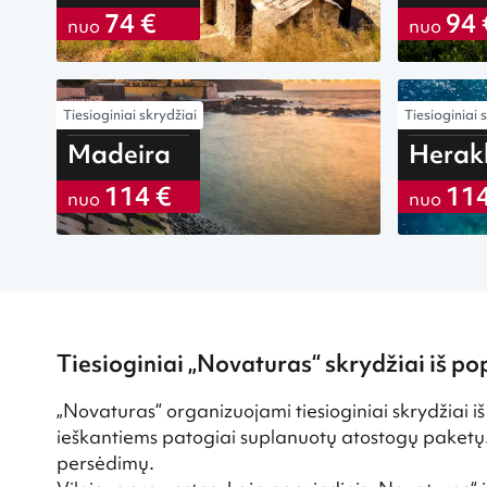
74 €
94 
nuo
nuo
Tiesioginiai skrydžiai
Tiesioginiai 
iš Vilniaus
iš Vilniaus
Madeira
Herak
114 €
114
nuo
nuo
Tiesioginiai „Novaturas“ skrydžiai iš po
„Novaturas“ organizuojami tiesioginiai skrydžiai iš
ieškantiems patogiai suplanuotų atostogų paketų. 
persėdimų.