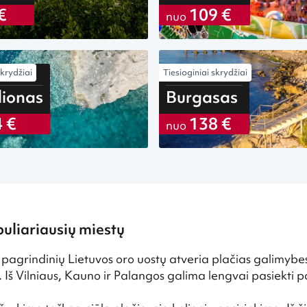
€
109 €
nuo
skrydžiai
Tiesioginiai skrydžiai
iš Vilniaus
lionas
Burgasas
 €
138 €
nuo
puliariausių miestų
 pagrindinių Lietuvos oro uostų atveria plačias galimybes
Iš Vilniaus, Kauno ir Palangos galima lengvai pasiekti po