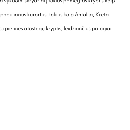
čia vykdomi skrydžiai į tokias pamėgtas kryptis kaip
populiarius kurortus, tokius kaip Antalija, Kreta
į pietines atostogų kryptis, leidžiančius patogiai