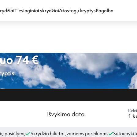
rydžiai
Tiesioginiai skrydžiai
Atostogų kryptys
Pagalba
uo 74 €
yptis.
Kelei
Išvykimo data
ių pasiūlymų
Skrydžio bilietai įvairiems poreikiams
Sutaupykite