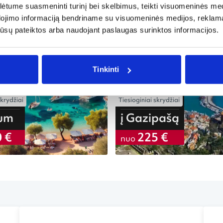
tume suasmeninti turinį bei skelbimus, teikti visuomeninės medij
dojimo informaciją bendriname su visuomeninės medijos, reklamav
skrydžiai
Tiesioginiai skrydžiai
iš Vilniaus
os jūsų pateiktos arba naudojant paslaugas surinktos informacijos.
į Varną
 €
170 €
nuo
Tinkinti
skrydžiai
Tiesioginiai skrydžiai
iš Vilniaus
rum
į Gazipašą
 €
225 €
nuo