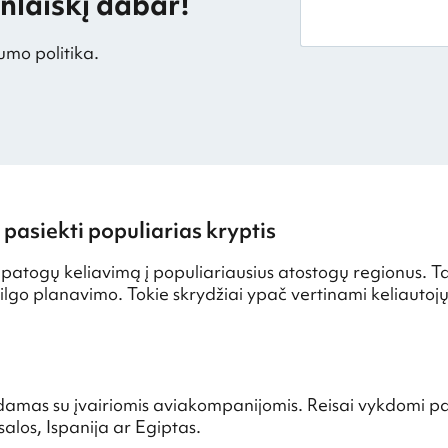
laiškį dabar!
umo politika.
pasiekti populiarias kryptis
ir patogų keliavimą į populiariausius atostogų regionus. T
 ilgo planavimo. Tokie skrydžiai ypač vertinami keliautojų,
as su įvairiomis aviakompanijomis. Reisai vykdomi paga
salos, Ispanija ar Egiptas.