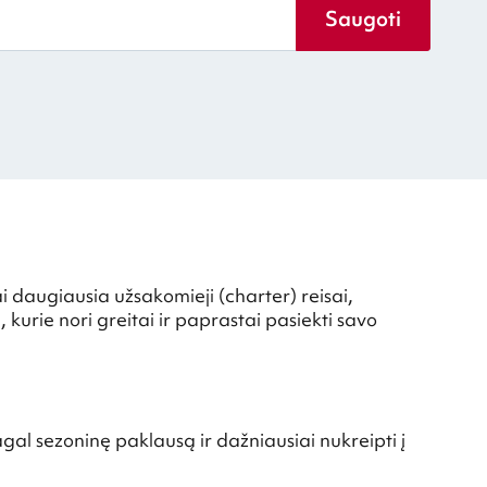
Saugoti
ai daugiausia užsakomieji (charter) reisai,
 kurie nori greitai ir paprastai pasiekti savo
l sezoninę paklausą ir dažniausiai nukreipti į