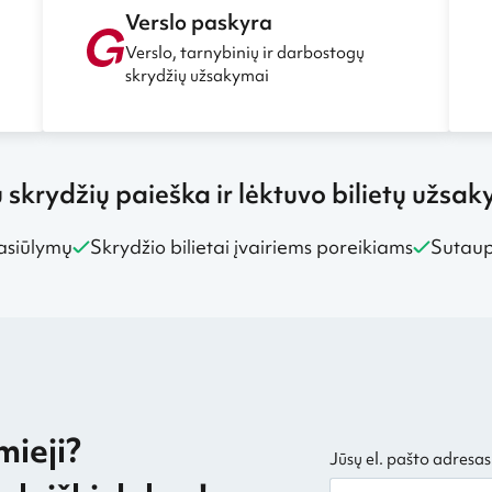
Verslo paskyra
Verslo, tarnybinių ir darbostogų
skrydžių užsakymai
ų skrydžių paieška ir lėktuvo bilietų užsa
asiūlymų
Skrydžio bilietai įvairiems poreikiams
Sutaupy
mieji?
Jūsų el. pašto adresas