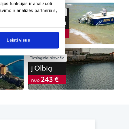
os funkcijas ir analizuoti
imo ir analizės partneriais,
Tiesioginiai skrydžiai
iš Vilniaus
į Rodo salą
183 €
nuo
Leisti visus
Tiesioginiai skrydžiai
iš Vilniaus
į Olbią
243 €
nuo