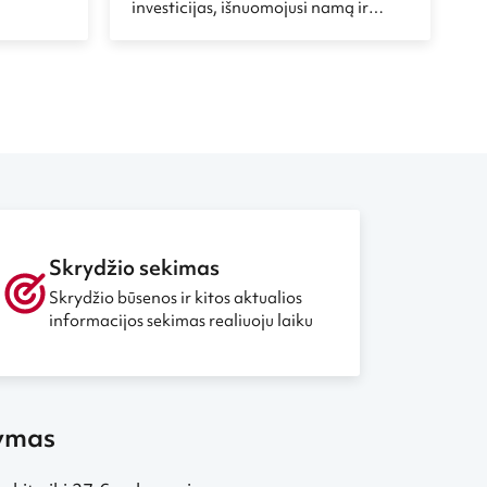
pie
investicijas, išnuomojusi namą ir
norystę
išmainiusi patogų gyvenimą į
ykščiams
nuotykius, amerikiečių Boeschų
net
šeima įgyvendino tai, apie ką
vo
daugelis išdrįsta tik tyliai pasvajoti –
s giliau į
kelionę aplink pasaulį.
auju
Skrydžio sekimas
Skrydžio būsenos ir kitos aktualios
informacijos sekimas realiuoju laiku
kymas