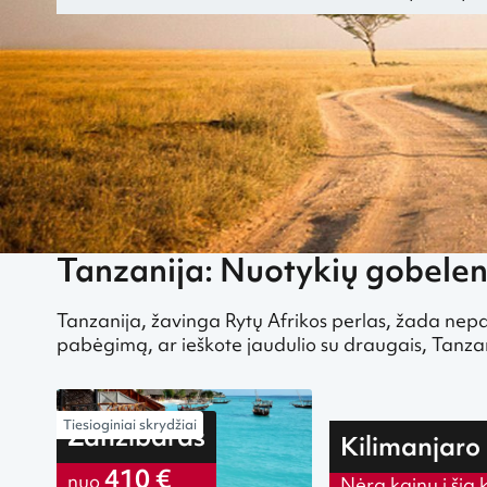
„Greitai.lt“
Bilietai. Atraskite pigias šių metų skrydžių kryptis ke
Tanzanija: Nuotykių gobelen
Tanzanija, žavinga Rytų Afrikos perlas, žada nep
pabėgimą, ar ieškote jaudulio su draugais, Tanzani
Tiesioginiai skrydžiai
Zanzibaras
Kilimanjaro
410 €
nuo
Nėra kainų į šią 