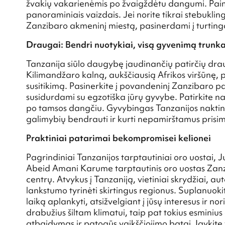
žvakių vakarienėmis po žvaigždėtu dangumi. Paimki
panoraminiais vaizdais. Jei norite tikrai stebuklingo
Zanzibaro akmeninį miestą, pasinerdami į turtingą
Draugai: Bendri nuotykiai, visą gyvenimą trunka
Tanzanija siūlo daugybę jaudinančių patirčių dra
Kilimandžaro kalną, aukščiausią Afrikos viršūnę, p
susitikimą. Pasinerkite į povandeninį Zanzibaro pa
susidurdami su egzotiška jūrų gyvybe. Patirkite na
po tamsos dangčiu. Gyvybingas Tanzanijos naktinis
galimybių bendrauti ir kurti nepamirštamus prisi
Praktiniai patarimai bekompromisei kelionei
Pagrindiniai Tanzanijos tarptautiniai oro uostai, 
Abeid Amani Karume tarptautinis oro uostas Zanzi
centrų. Atvykus į Tanzaniją, vietiniai skrydžiai, a
lankstumo tyrinėti skirtingus regionus. Suplanuokit
laiką aplankyti, atsižvelgiant į jūsų interesus ir 
drabužius šiltam klimatui, taip pat tokius esmini
atbaidymas ir patogūs vaikščiojimo batai. Įgykite 