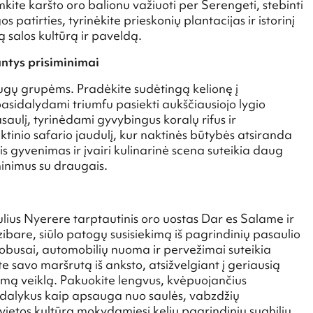
te karšto oro balionu važiuoti per Serengeti, stebinti
s patirties, tyrinėkite prieskonių plantacijas ir istorinį
 salos kultūrą ir paveldą.
ntys prisiminimai
ugų grupėms. Pradėkite sudėtingą kelionę į
asidalydami triumfu pasiekti aukščiausiojo lygio
saulį, tyrinėdami gyvybingus koralų rifus ir
ktinio safario jaudulį, kur naktinės būtybės atsiranda
 gyvenimas ir įvairi kulinarinė scena suteikia daug
minimus su draugais.
Julius Nyerere tarptautinis oro uostas Dar es Salame ir
bare, siūlo patogų susisiekimą iš pagrindinių pasaulio
utobusai, automobilių nuoma ir pervežimai suteikia
e savo maršrutą iš anksto, atsižvelgiant į geriausią
norimą veiklą. Pakuokite lengvus, kvėpuojančius
us dalykus kaip apsauga nuo saulės, vabzdžių
vietos kultūrą mokydamiesi kelių pagrindinių suahilių