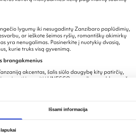
rengečio lygumų iki nesugadintų Zanzibaro paplūdimių,
esvarbu, ar ieškote šeimos ryšių, romantiškų akimirkų
mas yra nenugalimas. Pasinerkite į nuotykių dvasią,
mus, kurie truks visą gyvenimą.
tus brangakmenius
Tanzaniją akcentas, šalis siūlo daugybę kitų patirčių,
gali pasinerti į praeitį į UNESCO pasaulio paveldo sąrašą
e su įspūdingais griuvėsiais. Kultūros entuziastai gali
radicinius šokius ir mokydamiesi apie savo unikalų
iliški Pemba salos paplūdimiai siūlo ramią atskirtį ir
Išsami informacija
ndijos įtakos sintezė, siūlanti daugybę skonių.
slapukai
ibare, mėgaukitės aromatingais karis Dar es Salame