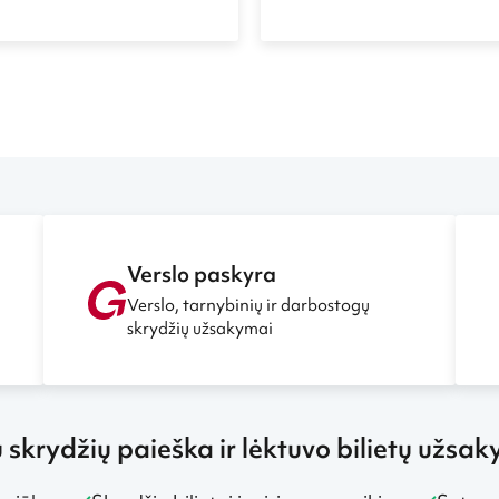
karą ir genocidą Afrikoje, a
ą, Malavį, Tanzaniją,
žudynes ir pagrobimus, sava
 Zambiją? Reiktų pridurti,
ir nuostabų norą padėti ten
sas šias juodojo žemyno šalis
gyventojams. Nepaisydami 
ūratė Jucikaitė keliavo vienui
dažnai kylančio pavojaus sa
olitikos mokslų bakalauro
gyvybėms, keliautojai neria vi
įgijusi 23 metų mergina
legendomis, istorijomis ir kr
ė padaryti pertrauką ir
alsuojančią Afriką.
oti galimybe pamatyti
Apie keliskart persirgtą
ą, pabėgimą iš Mozambiko,
ją iš Etiopijos ir kitus
nuotykius Afrikoje Jūratė
 kelionių portalui
Verslo paskyra
manija.lt.
Verslo, tarnybinių ir darbostogų
skrydžių užsakymai
ų skrydžių paieška ir lėktuvo bilietų užsa