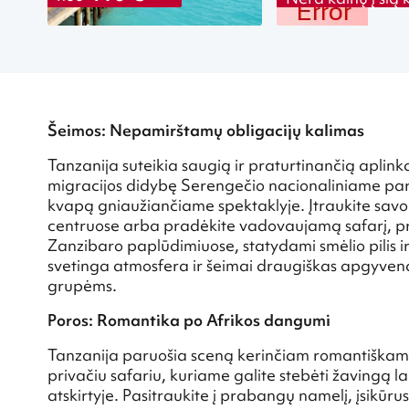
Šeimos: Nepamirštamų obligacijų kalimas
Tanzanija suteikia saugią ir praturtinančią aplink
migracijos didybę Serengečio nacionaliniame parke
kvapą gniaužiančiame spektaklyje. Įtraukite sav
centruose arba pradėkite vadovaujamą safarį, pri
Zanzibaro paplūdimiuose, statydami smėlio pilis i
svetinga atmosfera ir šeimai draugiškas apgyvendi
grupėms.
Poros: Romantika po Afrikos dangumi
Tanzanija paruošia sceną kerinčiam romantiškam
privačiu safariu, kuriame galite stebėti žavingą l
atskirtyje. Pasitraukite į prabangų namelį, įsik