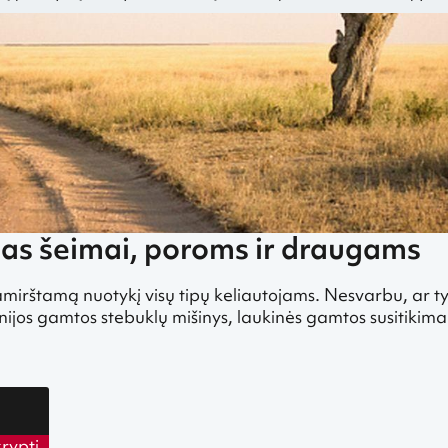
liautojams, ieškantiems įspūdžių
Pigūs skrydžiai Afrikoje
Pigūs skrydžiai į
as šeimai, poroms ir draugams
amirštamą nuotykį visų tipų keliautojams. Nesvarbu, ar 
jos gamtos stebuklų mišinys, laukinės gamtos susitikimai 
kryptį