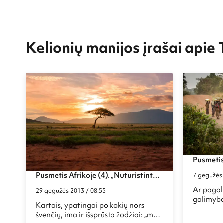
Kelionių manijos įrašai apie
Pusmetis
Ugandos 
Pusmetis Afrikoje (4). „Nuturistinta“
7 gegužės 
medicin
Kenija, Mozambiko bekelės ir vergų
Ar pagal
29 gegužės 2013 / 08:55
sostinė Zanzibaras
galimybę
Kartais, ypatingai po kokių nors
Ugandos 
švenčių, ima ir išsprūsta žodžiai: „mes,
kaip jums