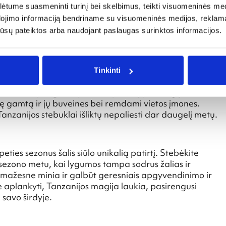
tume suasmeninti turinį bei skelbimus, teikti visuomeninės medij
aigždėmis. Nepraleiskite progos paragauti vietinių
dojimo informaciją bendriname su visuomeninės medijos, reklamav
yama choma (ant grotelių kepta mėsa). Gyvybingos
jančią spalvingą vaisių, daržovių ir prieskonių masyvą.
os jūsų pateiktos arba naudojant paslaugas surinktos informacijos.
 ir kultūros paveldą ateities kartoms. Daugelis
Tinkinti
ą praktiką, kuo labiau sumažindami savo poveikį aplinkai
eliautojas, galite prisidėti prie šių pastangų
ę gamtą ir jų buveines bei remdami vietos įmones.
anzanijos stebuklai išliktų nepaliesti dar daugelį metų.
eties sezonus šalis siūlo unikalią patirtį. Stebėkite
sezono metu, kai lygumos tampa sodrus žalias ir
 mažesne minia ir galbūt geresniais apgyvendinimo ir
e aplankyti, Tanzanijos magija laukia, pasirengusi
 savo širdyje.