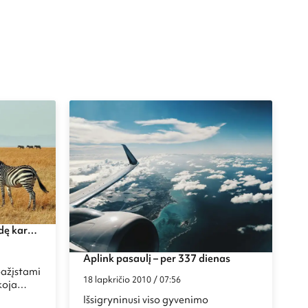
ndę karo
os
Aplink pasaulį – per 337 dienas
pažįstami
18 lapkričio 2010 / 07:56
koja
iją apie
Išsigryninusi viso gyvenimo