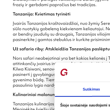
frazių ir gerbdami papročius bei tradicijas.
Tanzanija: Kvietimas tyrinėti
Įvairūs Tanzanijos kraštovaizdžiai, nuo žymių Se
siūlo nuotykių gobeleną kiekvienam keliautojui. N
ar bendrų jaudulių su draugais, Tanzanijos vilioji
pasinerkite į gamtos stebuklus ir kurkite prisimini
Už safario ribų: Atskleidžia Tanzanijos paslėp
Nors safari neabejotinai yra bet kokios kelionės į 
atitinkančių įvairius interesus. Istorijos mėgėjai 
Kilwa Kisiwani, senovės suahilių prekybos miestelyj
pasinerti į gyvybingus masajų kaimus, liudydami t
gyvenimo būdą. Tiems, kurie nori atsipalaiduoti, id
pasaulinio lygio nardymo galimybes.
Sutikimas
Kulinariniai malonumai: Gastronominė kelionė
Tanzanijos kulinarijos scena yra Afrikos, arabų ir I
Šioje svetainėje naudojami 
Mėginėkite šviežių jūros gėrybių patiekalus Zanz