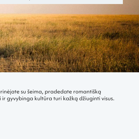
 Tanzaniją
tyrinėjate su šeima, pradedate romantišką
ir gyvybinga kultūra turi kažką džiuginti visus.