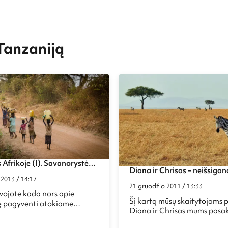
 Tanzaniją
 Afrikoje (I). Savanorystė
Diana ir Chrisas – neišsiga
kaimelyje, kur bijoma
2013 / 14:17
ir genocido sužalotos Afrik
os
21 gruodžio 2011 / 13:33
vojote kada nors apie
Šį kartą mūsų skaitytojams 
 pagyventi atokiame
Diana ir Chrisas mums pasa
kaime vietinių šeimoje? O
visiškai kitokią istoriją. Istor
 mintis pakeliauti po