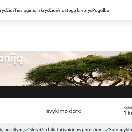
rydžiai
Tiesioginiai skrydžiai
Atostogų kryptys
Pagalba
aniją
Kelei
Išvykimo data
ių pasiūlymų
Skrydžio bilietai įvairiems poreikiams
Sutaupykite