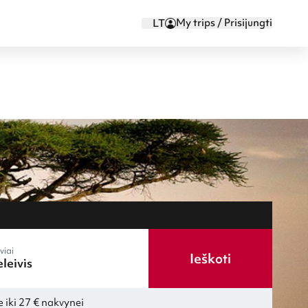
My trips / Prisijungti
LT
viai
Ieškoti
 iki 27 € nakvynei