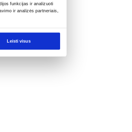
os funkcijas ir analizuoti
imo ir analizės partneriais,
Leisti visus