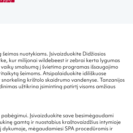
ą šeimos nuotykiams. Įsivaizduokite Didžiosios
, kur milijonai wildebeest ir zebrai kerta lygumas
o vaikų smalsumą į švietimo programas išsaugojimo
taikytą šeimoms. Atsipalaiduokite idiliškuose
r snorkeling krištolo skaidrumo vandenyse. Tanzanijos
nimas užtikrina įsimintiną patirtį visoms amžiaus
 pabėgimui. Įsivaizduokite save besimėgaudami
aukinę gamtą ir nuostabius kraštovaizdžius intymioje
ūrusį dykumoje, mėgaudamiesi SPA procedūromis ir