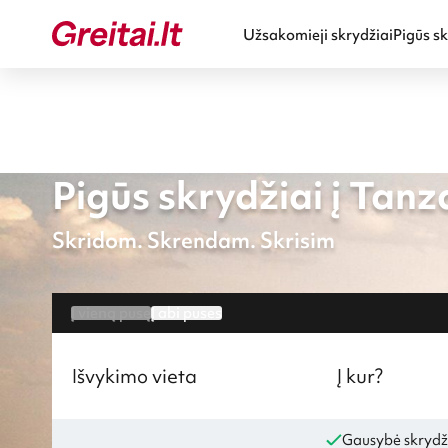
Užsakomieji skrydžiai
Pigūs sk
Pigūs skrydžiai į Tanz
Skridom. Skrendam. Skrisim
Į vieną pusę
Į abi puses
Išvykimo vieta
Į kur?
Gausybė skrydž