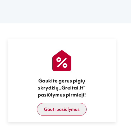
Gaukite gerus pigių
skrydžių „Greitai.lt“
pasiūlymus pirmieji!
Gauti pasiūlymus