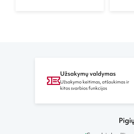
va, maistą išmetam, o Afrikoje vaikai
Mozambik
badauja“. Tačiau šis stereotipas yra
Keniją ar
pernelyg suabsoliutintas. Apsilankius
jog po vi
kai kuriose Afrikos šalyse galima
lietuvė J
išvysti visai kitokį vaizdą. Apie
viena. P
„nuturistintas“ Juodojo žemyno šalis
diplomą 
ir tarptautinės pagalbos išlepintus
nusprend
žmones pasakoja Jūratė Jucikaitė,
pasinaud
Afrikoje gyvenusi ir keliavusi pusę
pasaulį. 
metų.
maliarij
deportaci
patirtus 
pasakoja
Užsakymų valdymas
kelioniu
Užsakymo keitimas, atšaukimas ir
kitos svarbios funkcijos
Pigi