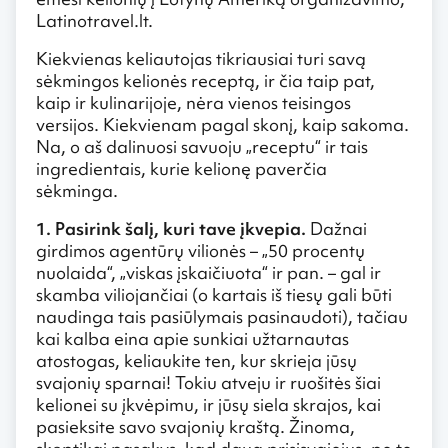
Latinotravel.lt.
Kiekvienas keliautojas tikriausiai turi savą
sėkmingos kelionės receptą, ir čia taip pat,
kaip ir kulinarijoje, nėra vienos teisingos
versijos. Kiekvienam pagal skonį, kaip sakoma.
Na, o aš dalinuosi savuoju „receptu“ ir tais
ingredientais, kurie kelionę paverčia
sėkminga.
1. Pasirink šalį, kuri tave įkvepia.
Dažnai
girdimos agentūrų vilionės – „50 procentų
nuolaida“, „viskas įskaičiuota“ ir pan. – gal ir
skamba viliojančiai (o kartais iš tiesų gali būti
naudinga tais pasiūlymais pasinaudoti), tačiau
kai kalba eina apie sunkiai užtarnautas
atostogas, keliaukite ten, kur skrieja jūsų
svajonių sparnai! Tokiu atveju ir ruošitės šiai
kelionei su įkvėpimu, ir jūsų siela skrajos, kai
pasieksite savo svajonių kraštą. Žinoma,