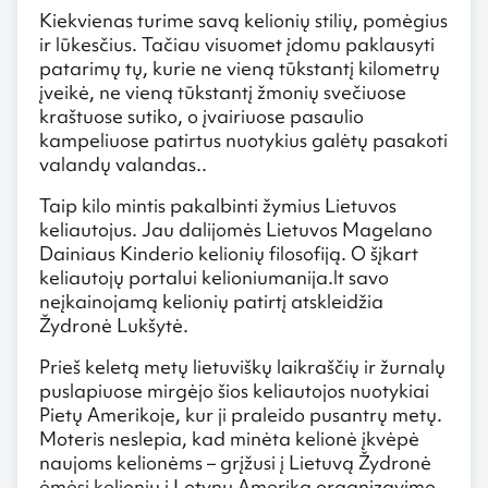
Kiekvienas turime savą kelionių stilių, pomėgius
ir lūkesčius. Tačiau visuomet įdomu paklausyti
patarimų tų, kurie ne vieną tūkstantį kilometrų
įveikė, ne vieną tūkstantį žmonių svečiuose
kraštuose sutiko, o įvairiuose pasaulio
kampeliuose patirtus nuotykius galėtų pasakoti
valandų valandas..
Taip kilo mintis pakalbinti žymius Lietuvos
keliautojus. Jau dalijomės Lietuvos Magelano
Dainiaus Kinderio kelionių filosofiją. O šįkart
keliautojų portalui kelioniumanija.lt savo
neįkainojamą kelionių patirtį atskleidžia
Žydronė Lukšytė.
Prieš keletą metų lietuviškų laikraščių ir žurnalų
puslapiuose mirgėjo šios keliautojos nuotykiai
Pietų Amerikoje, kur ji praleido pusantrų metų.
Moteris neslepia, kad minėta kelionė įkvėpė
naujoms kelionėms – grįžusi į Lietuvą Žydronė
ėmėsi kelionių į Lotynų Ameriką organizavimo,