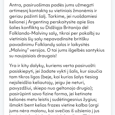
Antra, pasiruošimas padės jums užmegzti
artimesnį kontaktą su vietiniais žmonėmis ir
geriau pažinti šalį. Tarkime, jei ruošdamiesi
kelionei į Argentiną perskaitysite apie šios
šalies konfliktą su Didžiąja Britanija dėl
Folklando-Malvinų salų, tikrai per pokalbį su
vietiniais šių salų nepavadinsite britišku
pavadinimu Folklandų salos ir laikysitės
„Malvinų“ versijos. O tai jums išgelbės santykius
su naujaisiais draugais!
Yra ir kitų dalykų, kuriems verta pasiruošti:
pasiskiepyti, jei žadate vykti į šalis, kur siaučia
tam tikros ligos (beje, kai kurios šalys tiesiog
neįsileidžia keliautojų, jeigu jie neturi,
pavyzdžiui, skiepo nuo geltonojo drugio);
pasirūpinti savo fizine forma, jei ketinate
kelionės metu leistis į sudėtingesnius žygius;
išmokti bent kelias frazes vietine kalba (argi
jums nėra malonu, kai svečias iš užsienio į jus