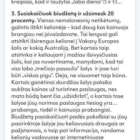
kreipiasi, kad ir laužytai „laba diena“?) ir t.t…
3. Susiskaičiuok biudžetą ir užsimesk 20
procentų.
Vienas nemalonesnių netikėtumų,
galintis ištikti kelionėje – kad daug kas kainuoja
brangiau nei įsivaizdavote. Tai lengvai gali
atsitikti išsirengus kelionei į Vakarų Europos
šalis ar kokią Australiją. Bet kartais taip
atsitinka ir keliaujant į mažiau išsivysčiusias
šalis, kai jas nuvertiname, manydami, kad tai
viso labo „trečiojo pasaulio“ šalys ir jose turi
būti „viskas pigu“. Deja, ne visuomet taip būna.
Kartais ganėtinai skurdžios šalys palaiko
aukštas kainas už turistines paslaugas, nes
mato būdą bent čia „užsidirbti“, o kartais tose
šalyse jūsų norimos paslaugos tiesiog yra…
prabanga, todėl ir kainuoja prabangiai.
Biudžetą pasiskaičiuoti padės pokalbiai su jūsų
pasirinktoje šalyje jau keliavusiais draugais ar
pažįstamais, o taip pat informacija, randama
kelionių vadovuose ar internetiniuose