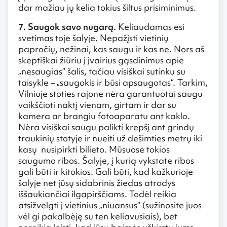
dar mažiau jų kelia tokius šiltus prisiminimus.
7. Saugok savo nugarą.
Keliaudamas esi
svetimas toje šalyje. Nepažįsti vietinių
papročių, nežinai, kas saugu ir kas ne. Nors aš
skeptiškai žiūriu į įvairius gąsdinimus apie
„nesaugias“ šalis, tačiau visiškai sutinku su
taisykle – „saugokis ir būsi apsaugotas“. Tarkim,
Vilniuje stoties rajone nėra garantuotai saugu
vaikščioti naktį vienam, girtam ir dar su
kamera ar brangiu fotoaparatu ant kaklo.
Nėra visiškai saugu palikti krepšį ant grindų
traukinių stotyje ir nueiti už dešimties metrų iki
kasų nusipirkti bilieto. Mūsuose tokios
saugumo ribos. Šalyje, į kurią vykstate ribos
gali būti ir kitokios. Gali būti, kad kažkurioje
šalyje net jūsų sidabrinis žiedas atrodys
iššaukiančiai ilgapirščiams. Todėl reikia
atsižvelgti į vietinius „niuansus“ (sužinosite juos
vėl gi pakalbėję su ten keliavusiais), bet