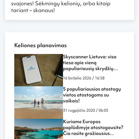
svajones! Sėkmingų kelionių, arba kitaip
tariant – skanaus!
Keliones planavimas
Skyscanner Lietuva: visa
tiesa apie vieną
populiariausių skrydžių
paieškos sistemų
16 birželio 2026 / 16:58
5 populiariausios atostogų
vietos atostogoms su
vaikais!
31 rugpjūčio 2020 / 06:05
Kuriame Europos
paplūdimyje atostogausite?
Čia rasite gražiausius