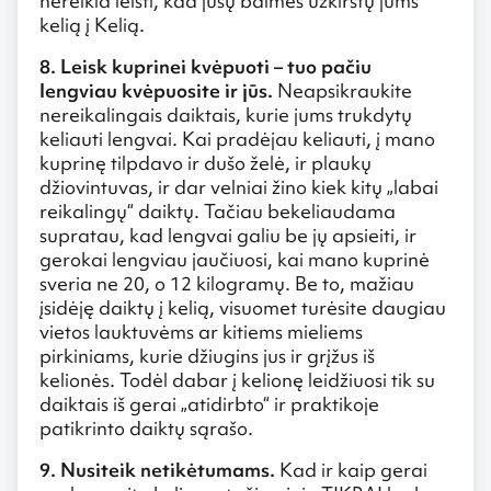
nereikia leisti, kad jūsų baimės užkirstų jums
kelią į Kelią.
8. Leisk kuprinei kvėpuoti – tuo pačiu
lengviau kvėpuosite ir jūs.
Neapsikraukite
nereikalingais daiktais, kurie jums trukdytų
keliauti lengvai. Kai pradėjau keliauti, į mano
kuprinę tilpdavo ir dušo želė, ir plaukų
džiovintuvas, ir dar velniai žino kiek kitų „labai
reikalingų“ daiktų. Tačiau bekeliaudama
supratau, kad lengvai galiu be jų apsieiti, ir
gerokai lengviau jaučiuosi, kai mano kuprinė
sveria ne 20, o 12 kilogramų. Be to, mažiau
įsidėję daiktų į kelią, visuomet turėsite daugiau
vietos lauktuvėms ar kitiems mieliems
pirkiniams, kurie džiugins jus ir grįžus iš
kelionės. Todėl dabar į kelionę leidžiuosi tik su
daiktais iš gerai „atidirbto“ ir praktikoje
patikrinto daiktų sąrašo.
9. Nusiteik netikėtumams.
Kad ir kaip gerai