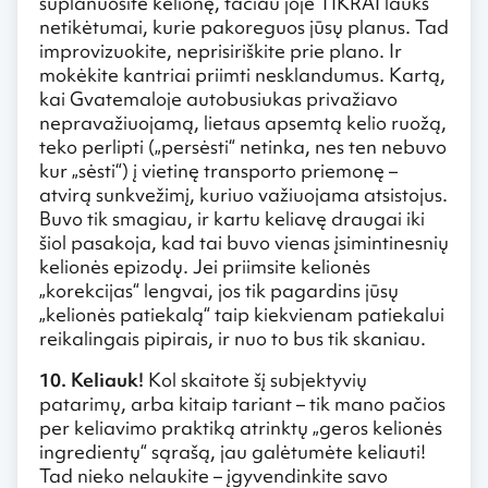
suplanuosite kelionę, tačiau joje TIKRAI lauks
netikėtumai, kurie pakoreguos jūsų planus. Tad
improvizuokite, neprisiriškite prie plano. Ir
mokėkite kantriai priimti nesklandumus. Kartą,
kai Gvatemaloje autobusiukas privažiavo
nepravažiuojamą, lietaus apsemtą kelio ruožą,
teko perlipti („persėsti“ netinka, nes ten nebuvo
kur „sėsti“) į vietinę transporto priemonę –
atvirą sunkvežimį, kuriuo važiuojama atsistojus.
Buvo tik smagiau, ir kartu keliavę draugai iki
šiol pasakoja, kad tai buvo vienas įsimintinesnių
kelionės epizodų. Jei priimsite kelionės
„korekcijas“ lengvai, jos tik pagardins jūsų
„kelionės patiekalą“ taip kiekvienam patiekalui
reikalingais pipirais, ir nuo to bus tik skaniau.
10. Keliauk!
Kol skaitote šį subjektyvių
patarimų, arba kitaip tariant – tik mano pačios
per keliavimo praktiką atrinktų „geros kelionės
ingredientų“ sąrašą, jau galėtumėte keliauti!
Tad nieko nelaukite – įgyvendinkite savo