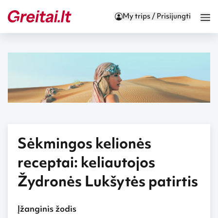
My trips / Prisijungti
Sėkmingos kelionės
receptai: keliautojos
Žydronės Lukšytės patirtis
Įžanginis žodis