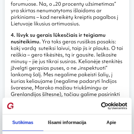
forumuose. Na, o „20 procentų užsimetimas“
yra skirtas nenumatytoms išlaidoms ar
pirkiniams – kad nereikėtų kreiptis pagalbos į
Lietuvoje likusius artimuosius.
4. Išvyk su gerais lūkesčiais ir teigiamu
nusiteikimu.
Yra toks geras rusiškas posakis:
kokį vardą suteiksi laivui, taip jis ir plauks. O tai
reiškia – gero tikėsitės, tą ir gausite. Ieškosite
minusų – jie jus tikrai susiras. Kelionėje stenkitės
įžvelgti gerąsias puses, o ne „inspektuoti“
lankomą šalį. Mes negalime pakeisti šalių, į
kurias keliaujame (negalime padaryti Indijos
švaresne, Maroko mažiau triukšmingu ar
Grenlandijos šiltesne), tačiau galime pasirinkti
požiūrį į tas šalis. Ir tuomet dažnai prieisime
išvados, kad „kitoks“ dar nereiškia blogesnis.
5. Stenkis pažinti – nuolat būk atviromis
Sutikimas
Išsami informacija
Apie
akimis.
Keliaudama stengiuosi valgyti
kavinėse, kur maitinasi vietiniai, kalbuosi su