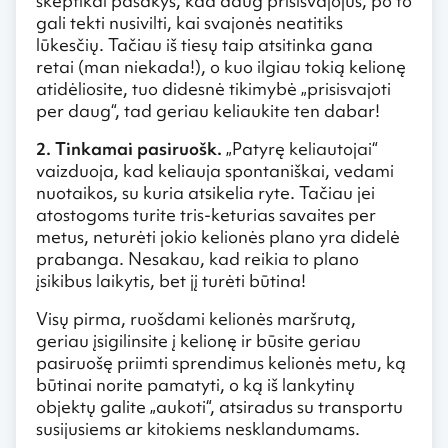
skeptikai pasakys, kad daug prisisvajojus, po to
gali tekti nusivilti, kai svajonės neatitiks
lūkesčių. Tačiau iš tiesų taip atsitinka gana
retai (man niekada!), o kuo ilgiau tokią kelionę
atidėliosite, tuo didesnė tikimybė „prisisvajoti
per daug“, tad geriau keliaukite ten dabar!
2. Tinkamai pasiruošk.
„Patyrę keliautojai“
vaizduoja, kad keliauja spontaniškai, vedami
nuotaikos, su kuria atsikelia ryte. Tačiau jei
atostogoms turite tris-keturias savaites per
metus, neturėti jokio kelionės plano yra didelė
prabanga. Nesakau, kad reikia to plano
įsikibus laikytis, bet jį turėti būtina!
Visų pirma, ruošdami kelionės maršrutą,
geriau įsigilinsite į kelionę ir būsite geriau
pasiruošę priimti sprendimus kelionės metu, ką
būtinai norite pamatyti, o ką iš lankytinų
objektų galite „aukoti“, atsiradus su transportu
susijusiems ar kitokiems nesklandumams.