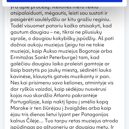
manymu, kelionė yra ne apie rezultatą, kelionė
yra apie procesą. Kelionės metu reikia
atsipalaiduoti, mėgautis, leisti sau sustoti ir
pasigėrėti saulėlydžiu ar kitu gražiu reginiu.
Todėl visuomet patariu kažko atsisakyti, kad
gautum daugiau – ne, tikrai ne pliusiukų
sąraše, o daugiau kokybiškų įspūdžių. Aš pati
dažnai aukoju muziejus (jeigu tai ne tokie
muziejai, kaip Aukso muziejus Bogotoje arba
Ermitažas Sankt Peterburge) tam, kad
galėčiau daugiau laiko praleisti gamtoje ar
šiaip bastytis po jaukų miestą, sėdinėti lauko
kavinėse, klausytis gatvės muzikantų ir pan.
Nes kai prisimenu savo keliones, atmintyje vis
dar ryškūs vaizdai, kaip sėdėjau nusvėrusi
kojas nuo skardžio Atlanto pakrantėje
Portugalijoje, kaip naktį lipau į smėlio kopą
Maroke ir ten žiūrėjau į žvaigždes arba kaip
ėjau tris dienas lietui lyjant per Patagonijos
kalnus Čilėje… Tuo tarpu retas muziejus atrodo
įspūdingas po aštuonerių ar daugiau metų. Ir