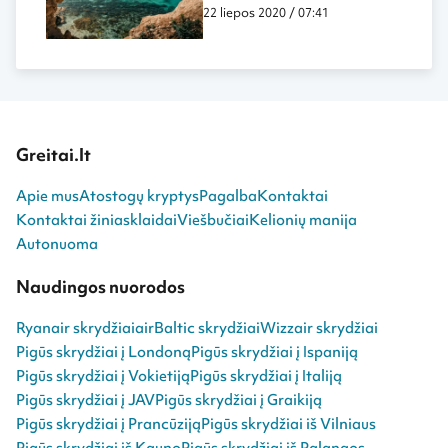
paplūdimius!
22 liepos 2020 / 07:41
Greitai.lt
Apie mus
Atostogų kryptys
Pagalba
Kontaktai
Kontaktai žiniasklaidai
Viešbučiai
Kelionių manija
Autonuoma
Naudingos nuorodos
Ryanair skrydžiai
airBaltic skrydžiai
Wizzair skrydžiai
Pigūs skrydžiai į Londoną
Pigūs skrydžiai į Ispaniją
Pigūs skrydžiai į Vokietiją
Pigūs skrydžiai į Italiją
Pigūs skrydžiai į JAV
Pigūs skrydžiai į Graikiją
Pigūs skrydžiai į Prancūziją
Pigūs skrydžiai iš Vilniaus