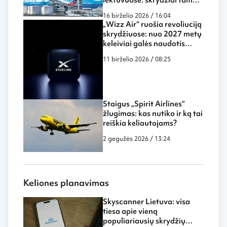
dar labiau panašūs į darbą
16 birželio 2026 / 16:04
biure ar namuose
„Wizz Air“ ruošia revoliuciją
skrydžiuose: nuo 2027 metų
keleiviai galės naudotis
„Starlink“ internetu ore
11 birželio 2026 / 08:25
Staigus „Spirit Airlines“
žlugimas: kas nutiko ir ką tai
reiškia keliautojams?
2 gegužės 2026 / 13:24
Keliones planavimas
Skyscanner Lietuva: visa
tiesa apie vieną
populiariausių skrydžių