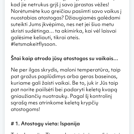
kad jie netrukus grįš į savo įprastas vėžes!
Norėtumėte kuo greičiau pasiimti savo vaikus į
nuostabias atostogas? Džiaugiamės galėdami
suteikti Jums įkvėpimo, nes net jei šiuo metu
skristi sudėtinga… ta akimirka, kai vėl laisvai
galėsime keliauti, tikrai ateis.
#letsmakeitflysoon.
Štai kaip atrodo jūsų atostogos su vaikais…
Ne per ilgas skrydis, maloni temperatūra, taip
pat gražus paplūdimys arba geras baseinas,
kuriame gali žaisti vaikai. Be to, juk ir Jūs taip
pat norite paiilsėti bei padaryti keletą kvapą
gniaužiančių nuotraukų. Pagal šį kontrolinį
sąrašą mes atrinkome keletą krypčių
atostogoms!
# 1. Atostogų vieta: Ispanija