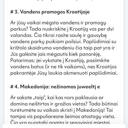
# 3. Vandens pramogos Kroatijoje
Ar jūsų vaikai mėgsta vandens ir pramogų
parkus? Tada nuskriskite į Kroatiją vos per dvi
valandas. Čia tikrai rasite saulę ir gausybę
vandens parkų puikiam poilsiui. Paplūdimiai su
krištolo skaidrumo vandeniu čia taip pat yra ir
Jūs galėsite jais mėgautis kiek panorėję.
Patarimas: jei vykstate į Kroatiją, pasiimkite
vandens batus (ir ne tik vaikams), nes Kroatijos
pakrantėje Jūsų laukia akmenuoti paplūdimiai.
# 4. Makedonija: nežinomas juweeltj e
Ar sakote „taip“, kai kas nors paklausia ar
domina neištirtos ir gražios vietos? Tada būtinai
turėtumėte su vaikais skristi į Makedoniją! Tai
tampa vis populiaresne šeimos atostogų vieta.
Čia yra nuostabi gamta ir senoviniai miestai,