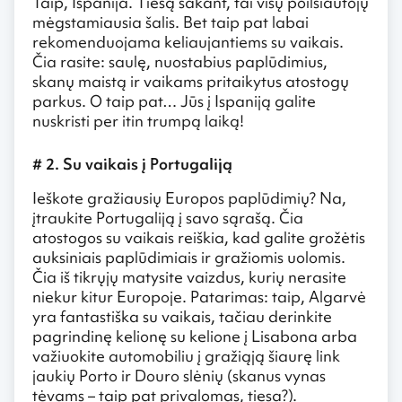
Taip, Ispanija. Tiesą sakant, tai visų poilsiautojų
mėgstamiausia šalis. Bet taip pat labai
rekomenduojama keliaujantiems su vaikais.
Čia rasite: saulę, nuostabius paplūdimius,
skanų maistą ir vaikams pritaikytus atostogų
parkus. O taip pat… Jūs į Ispaniją galite
nuskristi per itin trumpą laiką!
# 2. Su vaikais į Portugaliją
Ieškote gražiausių Europos paplūdimių? Na,
įtraukite Portugaliją į savo sąrašą. Čia
atostogos su vaikais reiškia, kad galite grožėtis
auksiniais paplūdimiais ir gražiomis uolomis.
Čia iš tikrųjų matysite vaizdus, kurių nerasite
niekur kitur Europoje. Patarimas: taip, Algarvė
yra fantastiška su vaikais, tačiau derinkite
pagrindinę kelionę su kelione į Lisabona arba
važiuokite automobiliu į gražiąją šiaurę link
jaukių Porto ir Douro slėnių (skanus vynas
tėvams – taip pat privalomas, tiesa?).