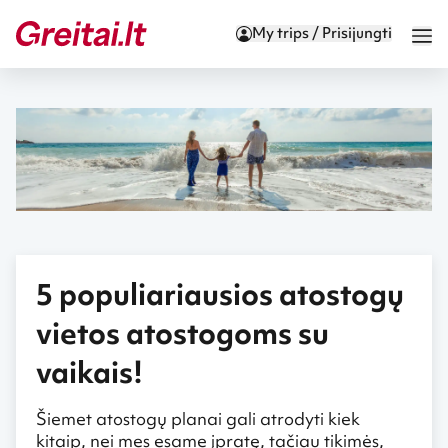
My trips / Prisijungti
5 populiariausios atostogų
vietos atostogoms su
vaikais!
Šiemet atostogų planai gali atrodyti kiek
kitaip, nei mes esame įpratę, tačiau tikimės,