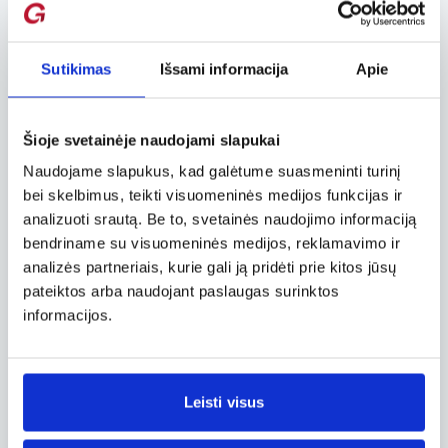
kuriuose gausu kultūros. Vaikams yra platus
viešbučių su animatorių komandomis
pasirinkimas, o Ohrido ežere yra ypač skaidrus
vanduo, kuriame galite su vaikais gaudyti
Sutikimas
Išsami informacija
Apie
žuvis.
# 5. Atraskite nuostabią Švedijos gamtą
Šioje svetainėje naudojami slapukai
Naudojame slapukus, kad galėtume suasmeninti turinį
Ar Jums ir Jūsų vaikams patinka gamta ir
bei skelbimus, teikti visuomeninės medijos funkcijas ir
stovyklavimas? Na, tada Švedija yra ta vieta,
kur turėtumėte keliauti. Žalieji miškai,
analizuoti srautą. Be to, svetainės naudojimo informaciją
nuostabūs kriokliai ir peizažai privers išsižioti.
bendriname su visuomeninės medijos, reklamavimo ir
Yra daugybė vaikams pritaikytų stovyklaviečių
analizės partneriais, kurie gali ją pridėti prie kitos jūsų
(o tai suteikia šiek tiek laiko ir sau). Vasaros
pateiktos arba naudojant paslaugas surinktos
laiku čia nėra labai karšta, o tai irgi šioks toks
informacijos.
privalumas!
#letsmakeitflysoon su vaikais!
Leisti visus
Tikimės, kad netrukus vėl keliausime
atostogauti su vaikais! Ar turite kokių nors