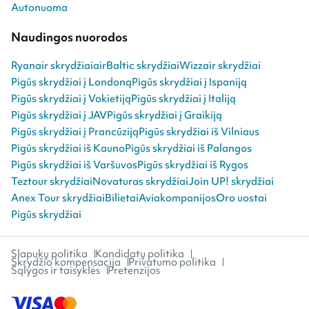
Autonuoma
Naudingos nuorodos
Ryanair skrydžiai
airBaltic skrydžiai
Wizzair skrydžiai
Pigūs skrydžiai į Londoną
Pigūs skrydžiai į Ispaniją
Pigūs skrydžiai į Vokietiją
Pigūs skrydžiai į Italiją
Pigūs skrydžiai į JAV
Pigūs skrydžiai į Graikiją
Pigūs skrydžiai į Prancūziją
Pigūs skrydžiai iš Vilniaus
Pigūs skrydžiai iš Kauno
Pigūs skrydžiai iš Palangos
Pigūs skrydžiai iš Varšuvos
Pigūs skrydžiai iš Rygos
Teztour skrydžiai
Novaturas skrydžiai
Join UP! skrydžiai
Anex Tour skrydžiai
Bilietai
Aviakompanijos
Oro uostai
Pigūs skrydžiai
Slapukų politika
Kandidatų politika
Skrydžio kompensacija
Privatumo politika
Sąlygos ir taisyklės
Pretenzijos