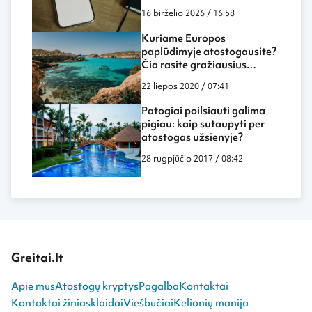
paieškos sistemų
16 birželio 2026 / 16:58
Kuriame Europos
paplūdimyje atostogausite?
Čia rasite gražiausius
paplūdimius!
22 liepos 2020 / 07:41
Patogiai poilsiauti galima
pigiau: kaip sutaupyti per
atostogas užsienyje?
28 rugpjūčio 2017 / 08:42
Greitai.lt
Apie mus
Atostogų kryptys
Pagalba
Kontaktai
Kontaktai žiniasklaidai
Viešbučiai
Kelionių manija