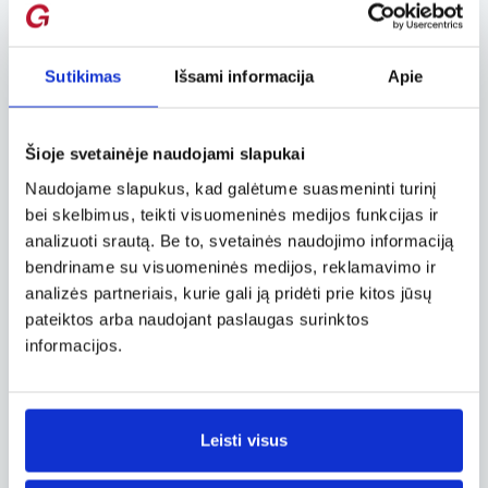
baltas dėmes.
Portretas – gana subtilus fotografijos žanras.
Sutikimas
Išsami informacija
Apie
Stenkis, kad kadre būtų visa fotografuojamo
žmogaus galva, o akys atmerktos. Jei žmogus
su akiniais, stebėk, kad krentanti šviesa
Šioje svetainėje naudojami slapukai
neatsispindėtų nuo akinių stikliukų.
Naudojame slapukus, kad galėtume suasmeninti turinį
Sunkiausia gražiai nufotografuoti žmogų, kai
bei skelbimus, teikti visuomeninės medijos funkcijas ir
jis valgo, geria ar kalba. Išlauk akimirkos kai
analizuoti srautą. Be to, svetainės naudojimo informaciją
veidas bus ramus, pasirodys šypsena, o
bendriname su visuomeninės medijos, reklamavimo ir
daiktai, pavyzdžiui puodukas, taurė ar stiklinė,
neužstos veido. Na, ir žinoma, fotografuok
analizės partneriais, kurie gali ją pridėti prie kitos jūsų
žmogų iš priekio, ne iš nugaros.
pateiktos arba naudojant paslaugas surinktos
informacijos.
Atkreipk dėmesį į kompoziciją ir nenustumk
objektų visai į kadro šoną. Ateityje tokie ir
panašūs eksperimentai bus sveikintini, tačiau
kol mokaisi, geriau pasikliauk taisyklėmis, ypač
Leisti visus
kompozicijos.