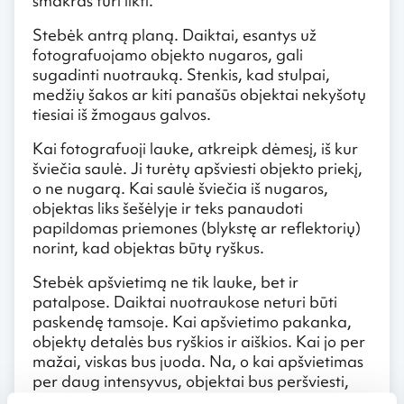
smakras turi likti.
Stebėk antrą planą. Daiktai, esantys už
fotografuojamo objekto nugaros, gali
sugadinti nuotrauką. Stenkis, kad stulpai,
medžių šakos ar kiti panašūs objektai nekyšotų
tiesiai iš žmogaus galvos.
Kai fotografuoji lauke, atkreipk dėmesį, iš kur
šviečia saulė. Ji turėtų apšviesti objekto priekį,
o ne nugarą. Kai saulė šviečia iš nugaros,
objektas liks šešėlyje ir teks panaudoti
papildomas priemones (blykstę ar reflektorių)
norint, kad objektas būtų ryškus.
Stebėk apšvietimą ne tik lauke, bet ir
patalpose. Daiktai nuotraukose neturi būti
paskendę tamsoje. Kai apšvietimo pakanka,
objektų detalės bus ryškios ir aiškios. Kai jo per
mažai, viskas bus juoda. Na, o kai apšvietimas
per daug intensyvus, objektai bus peršviesti,
kitaip tariant, išdegę – nuotraukoje matysi