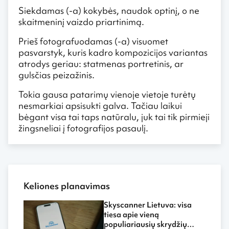
Siekdamas (-a) kokybės, naudok optinį, o ne
skaitmeninį vaizdo priartinimą.
Prieš fotografuodamas (-a) visuomet
pasvarstyk, kuris kadro kompozicijos variantas
atrodys geriau: statmenas portretinis, ar
gulsčias peizažinis.
Tokia gausa patarimų vienoje vietoje turėtų
nesmarkiai apsisukti galva. Tačiau laikui
bėgant visa tai taps natūralu, juk tai tik pirmieji
žingsneliai į fotografijos pasaulį.
Keliones planavimas
Skyscanner Lietuva: visa
tiesa apie vieną
populiariausių skrydžių