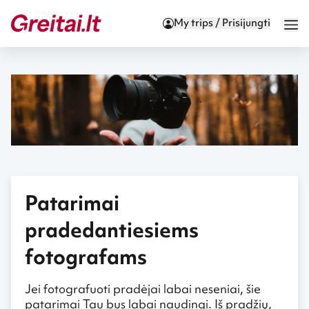
My trips / Prisijungti
Patarimai
pradedantiesiems
fotografams
Jei fotografuoti pradėjai labai neseniai, šie
patarimai Tau bus labai naudingi. Iš pradžių,