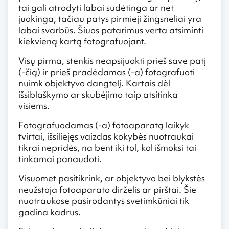
tai gali atrodyti labai sudėtinga ar net
juokinga, tačiau patys pirmieji žingsneliai yra
labai svarbūs. Šiuos patarimus verta atsiminti
kiekvieną kartą fotografuojant.
Visų pirma, stenkis neapsijuokti prieš save patį
(-čią) ir prieš pradėdamas (-a) fotografuoti
nuimk objektyvo dangtelį. Kartais dėl
išsiblaškymo ar skubėjimo taip atsitinka
visiems.
Fotografuodamas (-a) fotoaparatą laikyk
tvirtai, išsiliejęs vaizdas kokybės nuotraukai
tikrai nepridės, na bent iki tol, kol išmoksi tai
tinkamai panaudoti.
Visuomet pasitikrink, ar objektyvo bei blykstės
neužstoja fotoaparato dirželis ar pirštai. Šie
nuotraukose pasirodantys svetimkūniai tik
gadina kadrus.