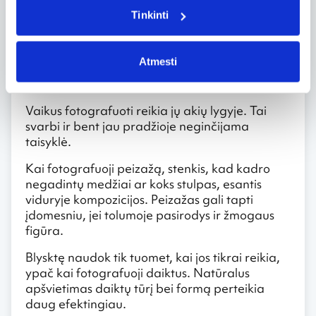
Autoportretas taip pat subtilus ir įdomus
Tinkinti
žanras, tačiau iš pradžių, atkreipk dėmesį į
techninius dalykus. Jei fotografuoji iš rankų,
laikyk fotoaparatą abiem rankomis. Na, o jei
Atmesti
fiksuoji savo atspindį ant stiklo ar veidrodžio,
išjunk blykstę.
Vaikus fotografuoti reikia jų akių lygyje. Tai
svarbi ir bent jau pradžioje neginčijama
taisyklė.
Kai fotografuoji peizažą, stenkis, kad kadro
negadintų medžiai ar koks stulpas, esantis
viduryje kompozicijos. Peizažas gali tapti
įdomesniu, jei tolumoje pasirodys ir žmogaus
figūra.
Blysktę naudok tik tuomet, kai jos tikrai reikia,
ypač kai fotografuoji daiktus. Natūralus
apšvietimas daiktų tūrį bei formą perteikia
daug efektingiau.