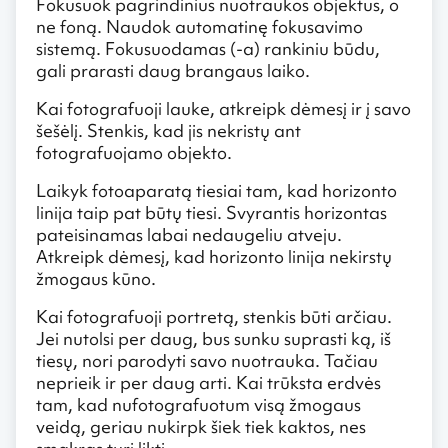
Fokusuok pagrindinius nuotraukos objektus, o
ne foną. Naudok automatinę fokusavimo
sistemą. Fokusuodamas (-a) rankiniu būdu,
gali prarasti daug brangaus laiko.
Kai fotografuoji lauke, atkreipk dėmesį ir į savo
šešėlį. Stenkis, kad jis nekristų ant
fotografuojamo objekto.
Laikyk fotoaparatą tiesiai tam, kad horizonto
linija taip pat būtų tiesi. Svyrantis horizontas
pateisinamas labai nedaugeliu atveju.
Atkreipk dėmesį, kad horizonto linija nekirstų
žmogaus kūno.
Kai fotografuoji portretą, stenkis būti arčiau.
Jei nutolsi per daug, bus sunku suprasti ką, iš
tiesų, nori parodyti savo nuotrauka. Tačiau
neprieik ir per daug arti. Kai trūksta erdvės
tam, kad nufotografuotum visą žmogaus
veidą, geriau nukirpk šiek tiek kaktos, nes