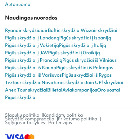
Autonuoma
Naudingos nuorodos
Ryanair skrydžiai
airBaltic skrydžiai
Wizzair skrydžiai
Pigūs skrydžiai į Londoną
Pigūs skrydžiai į Ispaniją
Pigūs skrydžiai į Vokietiją
Pigūs skrydžiai į Italiją
Pigūs skrydžiai į JAV
Pigūs skrydžiai į Graikiją
Pigūs skrydžiai į Prancūziją
Pigūs skrydžiai iš Vilniaus
Pigūs skrydžiai iš Kauno
Pigūs skrydžiai iš Palangos
Pigūs skrydžiai iš Varšuvos
Pigūs skrydžiai iš Rygos
Teztour skrydžiai
Novaturas skrydžiai
Join UP! skrydžiai
Anex Tour skrydžiai
Bilietai
Aviakompanijos
Oro uostai
Pigūs skrydžiai
Slapukų politika
Kandidatų politika
Skrydžio kompensacija
Privatumo politika
Sąlygos ir taisyklės
Pretenzijos