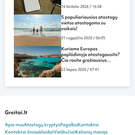
paieškos sistemų
16 birželio 2026 / 16:58
5 populiariausios atostogų
vietos atostogoms su
vaikais!
31 rugpjūčio 2020 / 06:05
Kuriame Europos
paplūdimyje atostogausite?
Čia rasite gražiausius
paplūdimius!
22 liepos 2020 / 07:41
Greitai.lt
Apie mus
Atostogų kryptys
Pagalba
Kontaktai
Kontaktai žiniasklaidai
Viešbučiai
Kelionių manija