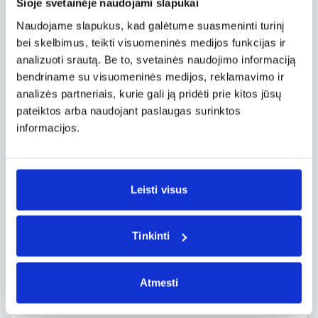
šildyti pirštus tol, kol reikės fotografuoti.
Šioje svetainėje naudojami slapukai
Naudojame slapukus, kad galėtume suasmeninti turinį
Žiemą taip pat naudinga apsisaugoti ir nuo
saulės. Sniegas, na dar vanduo, kaip niekas
bei skelbimus, teikti visuomeninės medijos funkcijas ir
kitas, gerai atspindi saulės šviesą. Eidami
analizuoti srautą. Be to, svetainės naudojimo informaciją
fotografuoti pagalvokite, galbūt vertą užsidėti
bendriname su visuomeninės medijos, reklamavimo ir
akinius bei pasitepti veidą kremu nuo saulės.
analizės partneriais, kurie gali ją pridėti prie kitos jūsų
pateiktos arba naudojant paslaugas surinktos
Lauke apsaugokite ir turimą įrangą. Laikykite
informacijos.
ją specialioje kuprinėje ar krepšyje, juos
patogu nešiotis, jie apsaugos ir nuo drėgmės.
Kai kurie fotografai, eidami fotografuoti,
mėgsta su savimi neštis ir nedidelį skėtį, kuris
Leisti visus
apsaugo fotoaparatą nuo krentančio snigo.
Taip pat galima įsigyti ir specialių vandeniui
atsparių dėklų.
Tinkinti
Kaip apsaugoti save ir fotoaparatą jau
žinome. Kitoje patarimų kaip fotografuoti
Atmesti
žiemą dalyje kalbėsime apie patį
fotografavimą.