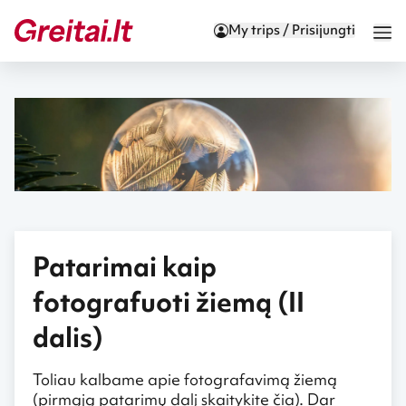
My trips / Prisijungti
Patarimai kaip
fotografuoti žiemą (II
dalis)
Toliau kalbame apie fotografavimą žiemą
(pirmąją patarimų dalį skaitykite čia). Dar