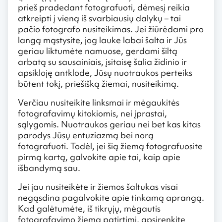
prieš pradedant fotografuoti, dėmesį reikia
atkreipti į vieną iš svarbiausių dalykų – tai
pačio fotografo nusiteikimas. Jei žiūrėdami pro
langą mąstysite, jog lauke labai šalta ir Jūs
geriau liktumėte namuose, gerdami šiltą
arbatą su sausainiais, įsitaisę šalia židinio ir
apsikloję antklode, Jūsų nuotraukos perteiks
būtent tokį, priešišką žiemai, nusiteikimą.
Verčiau nusiteikite linksmai ir mėgaukitės
fotografavimų kitokiomis, nei įprastai,
sąlygomis. Nuotraukos geriau nei bet kas kitas
parodys Jūsų entuziazmą bei norą
fotografuoti. Todėl, jei šią žiemą fotografuosite
pirmą kartą, galvokite apie tai, kaip apie
išbandymą sau.
Jei jau nusiteikėte ir žiemos šaltukas visai
negąsdina pagalvokite apie tinkamą aprangą.
Kad galėtumėte, iš tikrųjų, mėgautis
fotografavimo žiemą patirtimi, apsirenkite