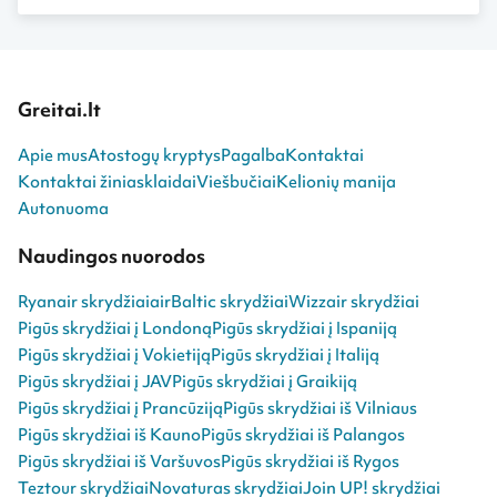
Greitai.lt
Apie mus
Atostogų kryptys
Pagalba
Kontaktai
Kontaktai žiniasklaidai
Viešbučiai
Kelionių manija
Autonuoma
Naudingos nuorodos
Ryanair skrydžiai
airBaltic skrydžiai
Wizzair skrydžiai
Pigūs skrydžiai į Londoną
Pigūs skrydžiai į Ispaniją
Pigūs skrydžiai į Vokietiją
Pigūs skrydžiai į Italiją
Pigūs skrydžiai į JAV
Pigūs skrydžiai į Graikiją
Pigūs skrydžiai į Prancūziją
Pigūs skrydžiai iš Vilniaus
Pigūs skrydžiai iš Kauno
Pigūs skrydžiai iš Palangos
Pigūs skrydžiai iš Varšuvos
Pigūs skrydžiai iš Rygos
Teztour skrydžiai
Novaturas skrydžiai
Join UP! skrydžiai