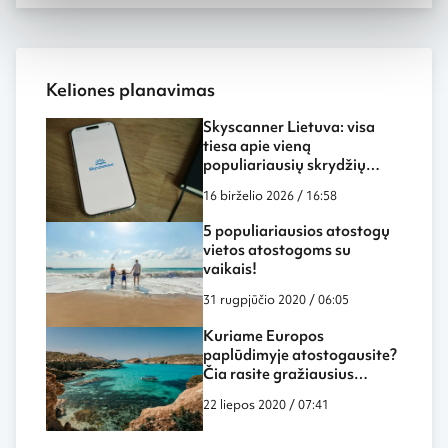
Keliones planavimas
Skyscanner Lietuva: visa
tiesa apie vieną
populiariausių skrydžių
paieškos sistemų
16 birželio 2026 / 16:58
5 populiariausios atostogų
vietos atostogoms su
vaikais!
31 rugpjūčio 2020 / 06:05
Kuriame Europos
paplūdimyje atostogausite?
Čia rasite gražiausius
paplūdimius!
22 liepos 2020 / 07:41