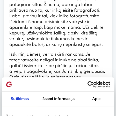
patogiai ir šiltai. Žinoma, apranga labai
priklauso nuo to, kur ir ką eisite fotografuoti.
Labai svarbu ir tai, kiek laiko fotografuosite.
Išeidami iš namų prisiminkite vaikystę ir
apsirenkite taip, kaip mokė mama. Užsidėkite
kepurę, užsivyniokite šaliką, apsivilkite šiltą
striukę, užsimaukite tinkamas kelnes ir
apsiaukite batus, už kurių neprikristų sniegas.
Išskirtinį dėmesį verta skirti rankoms. Jei
fotografuosite neilgai ir lauke nelabai šalta,
galbūt išsiversite ir be pirštinių. Tačiau kitais
atvejais pagalvokite, kas Jums tiktų geriausiai.
O rinktis yra iš ko. Vieniems patogu
fotografuoti su plonomis pirštinėmis, kurios turi
specialias, sukibimą gerinančias, neslidžias
linijas ar taškelius. Kiti naudoja pirštines su
Sutikimas
Išsami informacija
Apie
nukirptais pirštais. Patogiausias variantas,
greičiausiai, būtų pirštines su nuo pirštų
atlenkiamomis kepurėlėmis. Su jomis galėsite