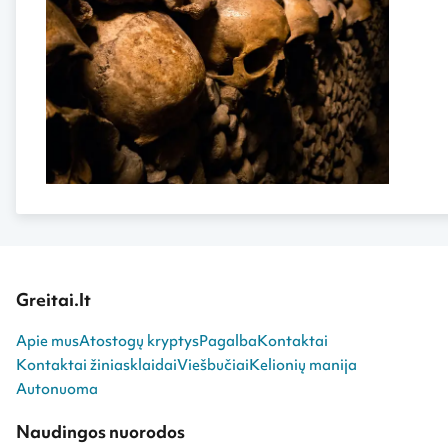
Greitai.lt
Apie mus
Atostogų kryptys
Pagalba
Kontaktai
Kontaktai žiniasklaidai
Viešbučiai
Kelionių manija
Autonuoma
Naudingos nuorodos