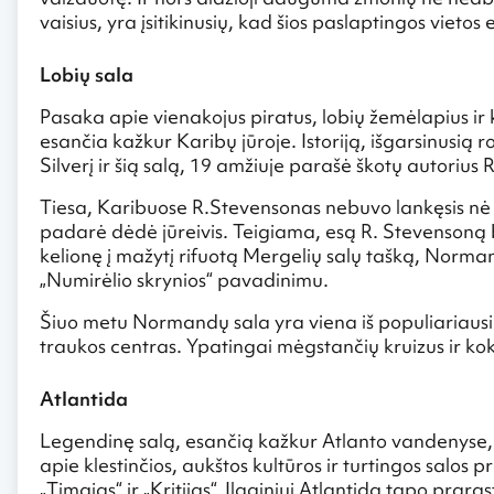
vaisius, yra įsitikinusių, kad šios paslaptingos vietos 
Lobių sala
Pasaka apie vienakojus piratus, lobių žemėlapius ir
esančia kažkur Karibų jūroje. Istoriją, išgarsinusią
Silverį ir šią salą, 19 amžiuje parašė škotų autoriu
Tiesa, Karibuose R.Stevensonas nebuvo lankęsis nė 
padarė dėdė jūreivis. Teigiama, esą R. Stevensoną 
kelionę į mažytį rifuotą Mergelių salų tašką, Norma
„Numirėlio skrynios“ pavadinimu.
Šiuo metu Normandų sala yra viena iš populiariausių 
traukos centras. Ypatingai mėgstančių kruizus ir kokt
Atlantida
Legendinę salą, esančią kažkur Atlanto vandenyse, p
apie klestinčios, aukštos kultūros ir turtingos sal
„Timajas“ ir „Kritijas“. Ilgainiui Atlantida tapo praras