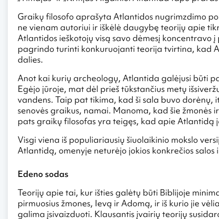
Graikų filosofo aprašyta Atlantidos nugrimzdimo po 
ne vienam autoriui ir iškėlė daugybę teorijų apie tik
Atlantidos ieškotojų visą savo dėmesį koncentravo į 
pagrindo turinti konkuruojanti teorija tvirtina, kad At
dalies.
Anot kai kurių archeologų, Atlantida galėjusi būti p
Egėjo jūroje, mat dėl prieš tūkstančius metų išsiver
vandens. Taip pat tikima, kad ši sala buvo dorėnų, i
senovės graikus, namai. Manoma, kad šie žmonės ir 
pats graikų filosofas yra teigęs, kad apie Atlantidą
Visgi viena iš populiariausių šiuolaikinio mokslo vers
Atlantidą, omenyje neturėjo jokios konkrečios salos i
Edeno sodas
Teorijų apie tai, kur išties galėtų būti Biblijoje m
pirmuosius žmones, Ievą ir Adomą, ir iš kurio jie vė
galima įsivaizduoti. Klausantis įvairių teorijų susida