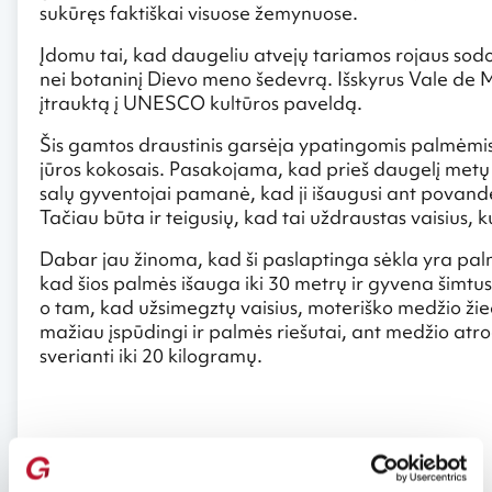
sukūręs faktiškai visuose žemynuose.
Įdomu tai, kad daugeliu atvejų tariamos rojaus sodo
nei botaninį Dievo meno šedevrą. Išskyrus Vale de M
įtrauktą į UNESCO kultūros paveldą.
Šis gamtos draustinis garsėja ypatingomis palmėmis
jūros kokosais. Pasakojama, kad prieš daugelį metų 
salų gyventojai pamanė, kad ji išaugusi ant povande
Tačiau būta ir teigusių, kad tai uždraustas vaisius
Dabar jau žinoma, kad ši paslaptinga sėkla yra palmė
kad šios palmės išauga iki 30 metrų ir gyvena šimtus 
o tam, kad užsimegztų vaisius, moteriško medžio žied
mažiau įspūdingi ir palmės riešutai, ant medžio atroda
sverianti iki 20 kilogramų.