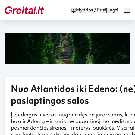
My trips / Prisijungti
Nuo Atlantidos iki Edeno: (ne
paslaptingos salos
Įspūdingas miestas, nugrimzdęs po jūra; sodas, ku
Ievą ir Adomą – ir kuriame auga žinojimo medis; sala
pasmerkiančios sirenos – moterys-paukštės. Visa t
vaizduotę. Ir nors didžioji dauguma žmonių nė neabe