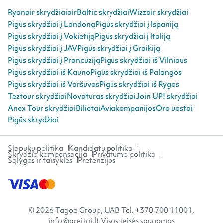
Ryanair skrydžiai
airBaltic skrydžiai
Wizzair skrydžiai
Pigūs skrydžiai į Londoną
Pigūs skrydžiai į Ispaniją
Pigūs skrydžiai į Vokietiją
Pigūs skrydžiai į Italiją
Pigūs skrydžiai į JAV
Pigūs skrydžiai į Graikiją
Pigūs skrydžiai į Prancūziją
Pigūs skrydžiai iš Vilniaus
Pigūs skrydžiai iš Kauno
Pigūs skrydžiai iš Palangos
Pigūs skrydžiai iš Varšuvos
Pigūs skrydžiai iš Rygos
Teztour skrydžiai
Novaturas skrydžiai
Join UP! skrydžiai
Anex Tour skrydžiai
Bilietai
Aviakompanijos
Oro uostai
Pigūs skrydžiai
Slapukų politika
Kandidatų politika
Skrydžio kompensacija
Privatumo politika
Sąlygos ir taisyklės
Pretenzijos
© 2026 Tagoo Group, UAB Tel. +370 700 11001,
info@greitai.lt Visos teisės saugomos