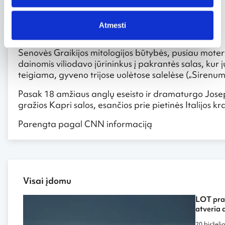
Atmesti
Uolėtos sirenų salos
Senovės Graikijos mitologijos būtybės, pusiau motery
dainomis viliodavo jūrininkus į pakrantės salas, kur j
teigiama, gyveno trijose uolėtose salelėse („Sirenum 
Pasak 18 amžiaus anglų eseisto ir dramaturgo Josepho 
gražios Kapri salos, esančios prie pietinės Italijos kr
Parengta pagal CNN informaciją
Visai įdomu
LOT prad
atveria 
20 birželi