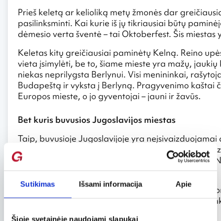
Prieš keletą ar kelioliką metų žmonės dar greičiausiai
pasilinksminti. Kai kurie iš jų tikriausiai būtų pami
dėmesio verta šventė – tai Oktoberfest. Šis miestas 
Keletas kitų greičiausiai paminėtų Kelną. Reino upės 
vieta įsimylėti, be to, šiame mieste yra mažų, jaukių 
niekas neprilygsta Berlynui. Visi menininkai, rašytojai
Budapeštą ir vyksta į Berlyną. Pragyvenimo kaštai č
Europos mieste, o jo gyventojai – jauni ir žavūs.
Bet kuris buvusios Jugoslavijos miestas
Taip, buvusioje Jugoslavijoje yra neįsivaizduojamai
kraštas apsuptas gražių kalnų. Kai kurių miestų peiz
nusprendęs vesti pirmą jums nusišypsojusį asmenį. N
čia atvykę jie nusprendė ir pasilikti.
Sutikimas
Išsami informacija
Apie
Be to, kainos čia taip pat nėra siaubingos. Visi regio
laiką galite čia gyventi tiesiog mėgaudamasis apli
Šioje svetainėje naudojami slapukai