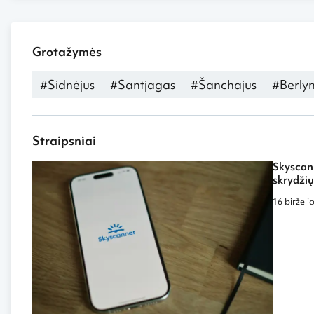
Grotažymės
#Sidnėjus
#Santjagas
#Šanchajus
#Berly
Straipsniai
Skyscann
skrydžių
16 birželi