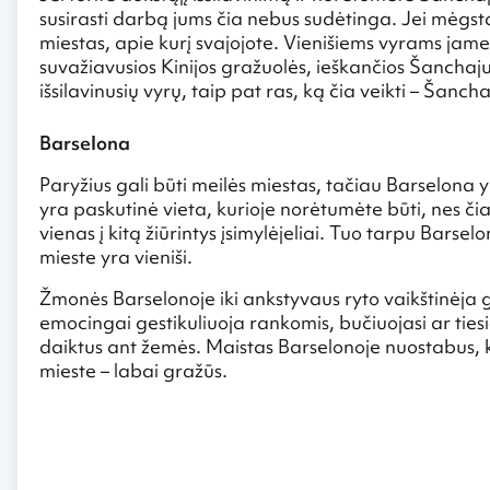
susirasti darbą jums čia nebus sudėtinga. Jei mėgsta
miestas, apie kurį svajojote. Vienišiems vyrams jame 
suvažiavusios Kinijos gražuolės, ieškančios Šanchaju
išsilavinusių vyrų, taip pat ras, ką čia veikti – Šanch
Barselona
Paryžius gali būti meilės miestas, tačiau Barselona y
yra paskutinė vieta, kurioje norėtumėte būti, nes čia 
vienas į kitą žiūrintys įsimylėjeliai. Tuo tarpu Barse
mieste yra vieniši.
Žmonės Barselonoje iki ankstyvaus ryto vaikštinėja 
emocingai gestikuliuoja rankomis, bučiuojasi ar tiesiog
daiktus ant žemės. Maistas Barselonoje nuostabus, k
mieste – labai gražūs.