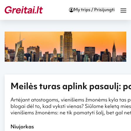
My trips / Prisijungti
Meilės turas aplink pasaulį: p
Artėjant atostogoms, vienišiems žmonėms kyla tas pats
blogai dėl to, kad vyksti vienas? Siūlome keletą mi
vienišiems žmonėms: ne tik pamatyti šalį, bet gal net
Niujorkas