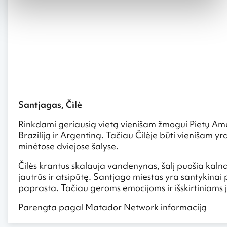
Santjagas, Čilė
Rinkdami geriausią vietą vienišam žmogui Pietų Ameri
Braziliją ir Argentiną. Tačiau Čilėje būti vienišam 
minėtose dviejose šalyse.
Čilės krantus skalauja vandenynas, šalį puošia kalna
jautrūs ir atsipūtę. Santjago miestas yra santykinai 
paprasta. Tačiau geroms emocijoms ir išskirtiniams 
Parengta pagal Matador Network informaciją