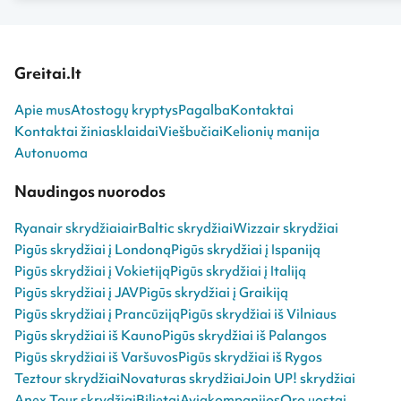
Greitai.lt
Apie mus
Atostogų kryptys
Pagalba
Kontaktai
Kontaktai žiniasklaidai
Viešbučiai
Kelionių manija
Autonuoma
Naudingos nuorodos
Ryanair skrydžiai
airBaltic skrydžiai
Wizzair skrydžiai
Pigūs skrydžiai į Londoną
Pigūs skrydžiai į Ispaniją
Pigūs skrydžiai į Vokietiją
Pigūs skrydžiai į Italiją
Pigūs skrydžiai į JAV
Pigūs skrydžiai į Graikiją
Pigūs skrydžiai į Prancūziją
Pigūs skrydžiai iš Vilniaus
Pigūs skrydžiai iš Kauno
Pigūs skrydžiai iš Palangos
Pigūs skrydžiai iš Varšuvos
Pigūs skrydžiai iš Rygos
Teztour skrydžiai
Novaturas skrydžiai
Join UP! skrydžiai
Anex Tour skrydžiai
Bilietai
Aviakompanijos
Oro uostai