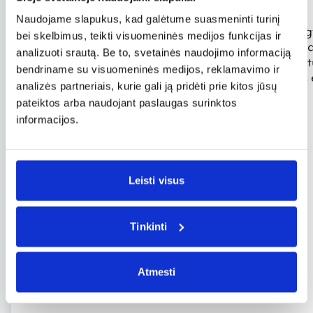
Sidnėjus, Australija
Naudojame slapukus, kad galėtume suasmeninti turinį
Teigiama, kad Sidnėjus yra vienas iš jauniausių (jo 
bei skelbimus, teikti visuomeninės medijos funkcijas ir
Taip pat ir vienas iš pašėliškiausių. Šiame mieste įm
analizuoti srautą. Be to, svetainės naudojimo informaciją
bare, restorane ar parduotuvėje ir taip gyventi me
bendriname su visuomeninės medijos, reklamavimo ir
draugiški žmonės. Tad veiksmas, atrakcijos ir geros 
analizės partneriais, kurie gali ją pridėti prie kitos jūsų
pateiktos arba naudojant paslaugas surinktos
informacijos.
Leisti visus
Tinkinti
Atmesti