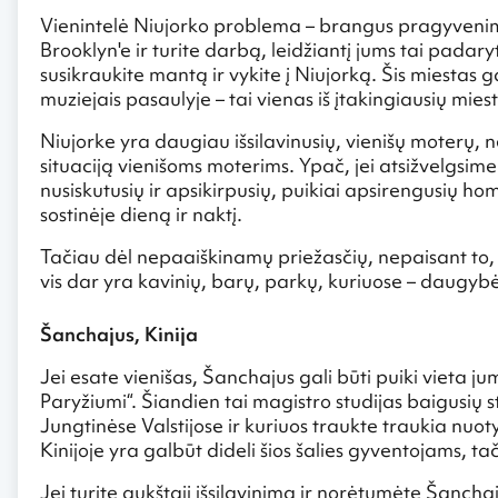
Vienintelė Niujorko problema – brangus pragyvenima
Brooklyn'e ir turite darbą, leidžiantį jums tai padar
susikraukite mantą ir vykite į Niujorką. Šis miestas g
muziejais pasaulyje – tai vienas iš įtakingiausių mies
Niujorke yra daugiau išsilavinusių, vienišų moterų, n
situaciją vienišoms moterims. Ypač, jei atsižvelgsime
nusiskutusių ir apsikirpusių, puikiai apsirengusių ho
sostinėje dieną ir naktį.
Tačiau dėl nepaaiškinamų priežasčių, nepaisant to, 
vis dar yra kavinių, barų, parkų, kuriuose – daugyb
Šanchajus, Kinija
Jei esate vienišas, Šanchajus gali būti puiki vieta 
Paryžiumi“. Šiandien tai magistro studijas baigusių
Jungtinėse Valstijose ir kuriuos traukte traukia nuot
Kinijoje yra galbūt dideli šios šalies gyventojams, ta
Jei turite aukštąjį išsilavinimą ir norėtumėte Šanchaju