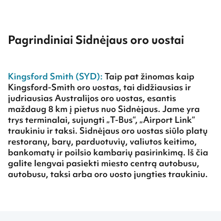
Pagrindiniai Sidnėjaus oro uostai
Kingsford Smith (SYD):
Taip pat žinomas kaip
Kingsford-Smith oro uostas, tai didžiausias ir
judriausias Australijos oro uostas, esantis
maždaug 8 km į pietus nuo Sidnėjaus. Jame yra
trys terminalai, sujungti „T-Bus“, „Airport Link“
traukiniu ir taksi. Sidnėjaus oro uostas siūlo platų
restoranų, barų, parduotuvių, valiutos keitimo,
bankomatų ir poilsio kambarių pasirinkimą. Iš čia
galite lengvai pasiekti miesto centrą autobusu,
autobusu, taksi arba oro uosto jungties traukiniu.