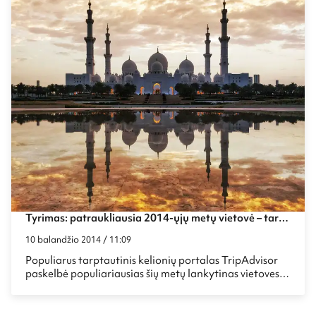
Tyrimas: patraukliausia 2014-ųjų metų vietovė – tarp
Europos ir Azijos
10 balandžio 2014 / 11:09
Populiarus tarptautinis kelionių portalas TripAdvisor
paskelbė populiariausias šių metų lankytinas vietoves,
kurios buvo išrinktos remiantis portalo lankytojų
nuomone bei rekomendacijomis.