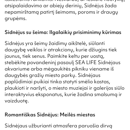
atsipalaidavimo ar abiejų derinių, Sidnėjus žada
nepamirštamą patirtį šeimoms, poroms ir draugų
grupėms.
Sidnėjus su šeima: Ilgalaikių prisiminimų kūrimas
Sidnėjus yra šeimų žaidimų aikštelė, siūlanti
daugybę veiklos ir atrakcionų, kurie džiugins tiek
jaunus, tiek senus. Paimkite keltu per uostą,
stebėkite povandeninį pasaulį SEA LIFE Sidnėjaus
akvariume arba mėgaukitės pikniku viename iš
daugybės gražių miesto parkų. Sidnėjaus
paplūdimiai puikiai tinka statyti smėlio kastas,
plaukioti ir naršyti, o miesto muziejai ir galerijos siūlo
interaktyvius eksponatus, kurie žadina smalsumą ir
vaizduotę.
Romantiškas Sidnėjus: Meilės miestas
Sidnėjaus užburianti atmosfera paruošia dirvą