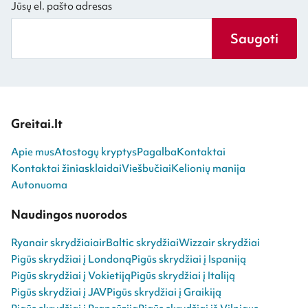
Jūsų el. pašto adresas
Saugoti
Greitai.lt
Apie mus
Atostogų kryptys
Pagalba
Kontaktai
Kontaktai žiniasklaidai
Viešbučiai
Kelionių manija
Autonuoma
Naudingos nuorodos
Ryanair skrydžiai
airBaltic skrydžiai
Wizzair skrydžiai
Pigūs skrydžiai į Londoną
Pigūs skrydžiai į Ispaniją
Pigūs skrydžiai į Vokietiją
Pigūs skrydžiai į Italiją
Pigūs skrydžiai į JAV
Pigūs skrydžiai į Graikiją