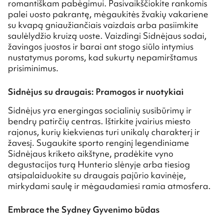
romantiškam pabėgimui. Pasivaikščiokite rankomis
palei uosto pakrantę, mėgaukitės žvakių vakariene
su kvapą gniaužiančiais vaizdais arba pasiimkite
saulėlydžio kruizą uoste. Vaizdingi Sidnėjaus sodai,
žavingos juostos ir barai ant stogo siūlo intymius
nustatymus poroms, kad sukurtų nepamirštamus
prisiminimus.
Sidnėjus su draugais: Pramogos ir nuotykiai
Sidnėjus yra energingas socialinių susibūrimų ir
bendrų patirčių centras. Ištirkite įvairius miesto
rajonus, kurių kiekvienas turi unikalų charakterį ir
žavesį. Sugaukite sporto renginį legendiniame
Sidnėjaus kriketo aikštyne, pradėkite vyno
degustacijos turą Hunterio slėnyje arba tiesiog
atsipalaiduokite su draugais pajūrio kavinėje,
mirkydami saulę ir mėgaudamiesi ramia atmosfera.
Embrace the Sydney Gyvenimo būdas