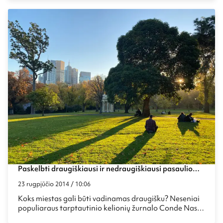
kurie gali pasigirti gera ekonomika dažniausiai gali
pasiūlyti ir daugybę įvairios veiklos turistams, tad
kelionė į Sidnėjų tikrai nenuvils.
Paskelbti draugiškiausi ir nedraugiškiausi pasaulio
miestai
23 rugpjūčio 2014 / 10:06
Koks miestas gali būti vadinamas draugišku? Neseniai
populiaraus tarptautinio kelionių žurnalo Conde Nast
Traveler atlikta apklausa parodė, kurie pasaulio