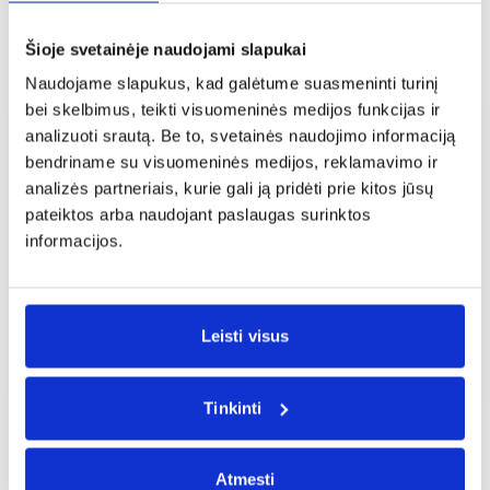
Sidnėjų šiandien ir pradėkite nuotykį, kuris užfiksuos
jūsų širdį ir sukurs prisiminimus, kurie truks visą
gyvenimą.
Šioje svetainėje naudojami slapukai
Naudojame slapukus, kad galėtume suasmeninti turinį
bei skelbimus, teikti visuomeninės medijos funkcijas ir
analizuoti srautą. Be to, svetainės naudojimo informaciją
bendriname su visuomeninės medijos, reklamavimo ir
analizės partneriais, kurie gali ją pridėti prie kitos jūsų
pateiktos arba naudojant paslaugas surinktos
informacijos.
Gaukite gerus pigių skrydžių
„Greitai.lt“ pasiūlymus pirmieji!
Leisti visus
Gauti pasiūlymus
Tinkinti
Kelionių manijos įrašai apie Sidnėjų
Atmesti