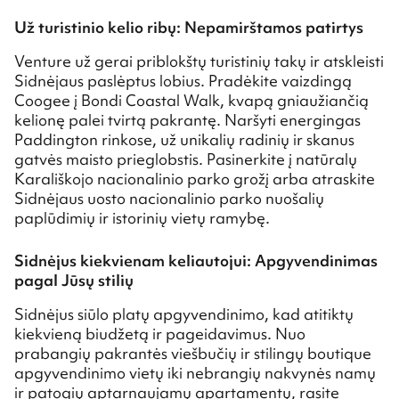
Už turistinio kelio ribų: Nepamirštamos patirtys
Venture už gerai priblokštų turistinių takų ir atskleisti
Sidnėjaus paslėptus lobius. Pradėkite vaizdingą
Coogee į Bondi Coastal Walk, kvapą gniaužiančią
kelionę palei tvirtą pakrantę. Naršyti energingas
Paddington rinkose, už unikalių radinių ir skanus
gatvės maisto prieglobstis. Pasinerkite į natūralų
Karališkojo nacionalinio parko grožį arba atraskite
Sidnėjaus uosto nacionalinio parko nuošalių
paplūdimių ir istorinių vietų ramybę.
Sidnėjus kiekvienam keliautojui: Apgyvendinimas
pagal Jūsų stilių
Sidnėjus siūlo platų apgyvendinimo, kad atitiktų
kiekvieną biudžetą ir pageidavimus. Nuo
prabangių pakrantės viešbučių ir stilingų boutique
apgyvendinimo vietų iki nebrangių nakvynės namų
ir patogių aptarnaujamų apartamentų, rasite