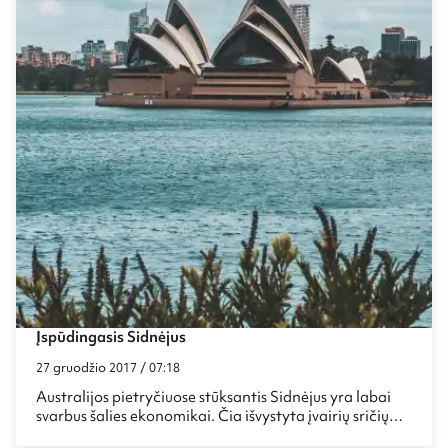
Įspūdingasis Sidnėjus
27 gruodžio 2017 / 07:18
Australijos pietryčiuose stūksantis Sidnėjus yra labai
svarbus šalies ekonomikai. Čia išvystyta įvairių sričių
pramonė, apdirbama nafta, svarbus uostas. Miestai,