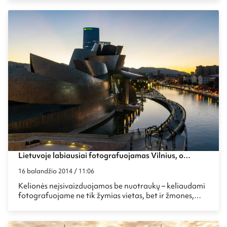
miestai šio žurnalo skaitytojų yra laikomi draugiškais, o
į kuriuos kojos geriau nekelti. Arba bent nesitikėti šilto
ir draugiško sutikimo.
Lietuvoje labiausiai fotografuojamas Vilnius, o
pasaulyje?
16 balandžio 2014 / 11:06
Kelionės neįsivaizduojamos be nuotraukų – keliaudami
fotografuojame ne tik žymias vietas, bet ir žmones,
maistą, kurį ragaujame, fiksuojame savo patirtas
emocijas ir mus stebinančius dalykus.