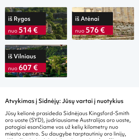
iš Rygos
iš Atėnai
514 €
576 €
nuo
nuo
iš Vilniaus
607 €
nuo
Atvykimas į Sidnėjų: Jūsų vartai į nuotykius
Jūsų kelionė prasideda Sidnėjaus Kingsford-Smith
oro uoste (SYD), judriausiame Australijos oro uoste,
patogiai esančiame vos už kelių kilometrų nuo
miesto centro. Su daugybe tarptautinių oro linijų,