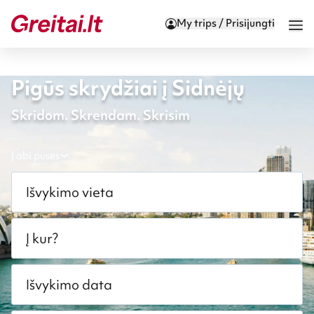
My trips / Prisijungti
Pigūs skrydžiai į Sidnėjų
Skridom. Skrendam. Skrisim
Į abi puses
Išvykimo vieta
Į kur?
Išvykimo data