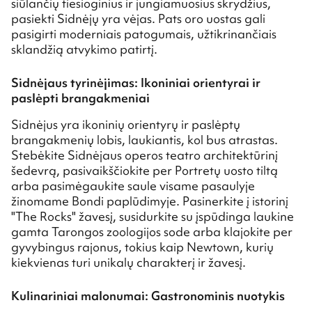
siūlančių tiesioginius ir jungiamuosius skrydžius,
pasiekti Sidnėjų yra vėjas. Pats oro uostas gali
pasigirti moderniais patogumais, užtikrinančiais
sklandžią atvykimo patirtį.
Sidnėjaus tyrinėjimas: Ikoniniai orientyrai ir
paslėpti brangakmeniai
Sidnėjus yra ikoninių orientyrų ir paslėptų
brangakmenių lobis, laukiantis, kol bus atrastas.
Stebėkite Sidnėjaus operos teatro architektūrinį
šedevrą, pasivaikščiokite per Portretų uosto tiltą
arba pasimėgaukite saule visame pasaulyje
žinomame Bondi paplūdimyje. Pasinerkite į istorinį
"The Rocks" žavesį, susidurkite su įspūdinga laukine
gamta Tarongos zoologijos sode arba klajokite per
gyvybingus rajonus, tokius kaip Newtown, kurių
kiekvienas turi unikalų charakterį ir žavesį.
Kulinariniai malonumai: Gastronominis nuotykis