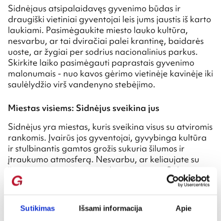
Sidnėjaus atsipalaidavęs gyvenimo būdas ir
draugiški vietiniai gyventojai leis jums jaustis iš karto
laukiami. Pasimėgaukite miesto lauko kultūra,
nesvarbu, ar tai dviračiai palei krantinę, baidarės
uoste, ar žygiai per sodrius nacionalinius parkus.
Skirkite laiko pasimėgauti paprastais gyvenimo
malonumais - nuo kavos gėrimo vietinėje kavinėje iki
saulėlydžio virš vandenyno stebėjimo.
Miestas visiems: Sidnėjus sveikina jus
Sidnėjus yra miestas, kuris sveikina visus su atviromis
rankomis. Įvairūs jos gyventojai, gyvybinga kultūra
ir stulbinantis gamtos grožis sukuria šilumos ir
įtraukumo atmosferą. Nesvarbu, ar keliaujate su
šeima, savo partneriu ar draugų grupe, Sidnėjus
žada nepamirštamą patirtį, kuri paliks jus ilgai
grįžti.
Sutikimas
Išsami informacija
Apie
Taigi, ko jūs laukiate? Užsisakykite skrydžius į