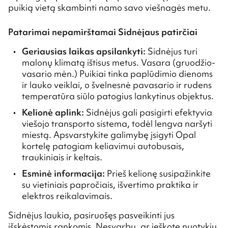
puikią vietą skambinti namo savo viešnagės metu.
Patarimai nepamirštamai Sidnėjaus patirčiai
Geriausias laikas apsilankyti:
Sidnėjus turi
malonų klimatą ištisus metus. Vasara (gruodžio-
vasario mėn.) Puikiai tinka paplūdimio dienoms
ir lauko veiklai, o švelnesnė pavasario ir rudens
temperatūra siūlo patogius lankytinus objektus.
Kelionė aplink:
Sidnėjus gali pasigirti efektyvia
viešojo transporto sistema, todėl lengva naršyti
miestą. Apsvarstykite galimybę įsigyti Opal
kortelę patogiam keliavimui autobusais,
traukiniais ir keltais.
Esminė informacija:
Prieš kelionę susipažinkite
su vietiniais papročiais, išvertimo praktika ir
elektros reikalavimais.
Sidnėjus laukia, pasiruošęs pasveikinti jus
išskėstomis rankomis. Nesvarbu, ar ieškote nuotykių,