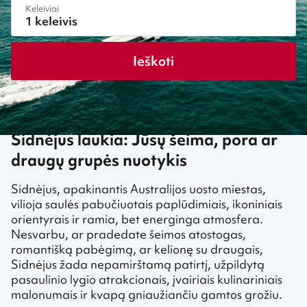
Keleiviai
Ieškoti
Sidnėjus laukia: Jūsų šeima, pora ar
draugų grupės nuotykis
Sidnėjus, apakinantis Australijos uosto miestas,
vilioja saulės pabučiuotais paplūdimiais, ikoniniais
orientyrais ir ramia, bet energinga atmosfera.
Nesvarbu, ar pradedate šeimos atostogas,
romantišką pabėgimą, ar kelionę su draugais,
Sidnėjus žada nepamirštamą patirtį, užpildytą
pasaulinio lygio atrakcionais, įvairiais kulinariniais
malonumais ir kvapą gniaužiančiu gamtos grožiu.