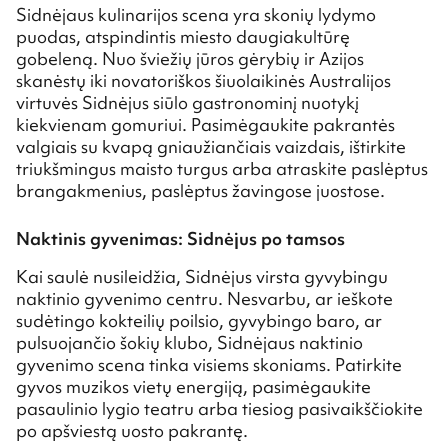
Sidnėjaus kulinarijos scena yra skonių lydymo
puodas, atspindintis miesto daugiakultūrę
gobeleną. Nuo šviežių jūros gėrybių ir Azijos
skanėstų iki novatoriškos šiuolaikinės Australijos
virtuvės Sidnėjus siūlo gastronominį nuotykį
kiekvienam gomuriui. Pasimėgaukite pakrantės
valgiais su kvapą gniaužiančiais vaizdais, ištirkite
triukšmingus maisto turgus arba atraskite paslėptus
brangakmenius, paslėptus žavingose juostose.
Naktinis gyvenimas: Sidnėjus po tamsos
Kai saulė nusileidžia, Sidnėjus virsta gyvybingu
naktinio gyvenimo centru. Nesvarbu, ar ieškote
sudėtingo kokteilių poilsio, gyvybingo baro, ar
pulsuojančio šokių klubo, Sidnėjaus naktinio
gyvenimo scena tinka visiems skoniams. Patirkite
gyvos muzikos vietų energiją, pasimėgaukite
pasaulinio lygio teatru arba tiesiog pasivaikščiokite
po apšviestą uosto pakrantę.