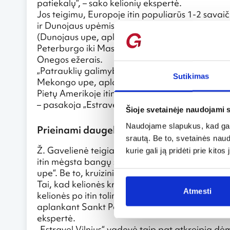
patiekalų“, – sako kelionių ekspertė.
Jos teigimu, Europoje itin populiarūs 1-2 savai
ir Dunojaus upėmis, aplankant Kelną, Niurnberg
(Dunojaus upe, aplankant Bratislavą, Budapešt
Peterburgo iki Maskvos – plaukiama ne tik Nevos
Onegos ežerais.
„Patrauklių galimybių keliauti upėmis yra ir kitu
Sutikimas
Mekongo upe, aplankant Kambodžą ir Vietnamą
Pietų Amerikoje itin įdomus kruizas Amazonės upe
– pasakoja „Estravel Vilnius“ vadovė.
Šioje svetainėje naudojami 
Naudojame slapukus, kad galė
Prieinami daugeliui
srautą. Be to, svetainės nau
Ž. Gavelienė teigia, kad kruizai – tinkama keli
kurie gali ją pridėti prie kit
itin mėgsta bangų supimą, nebūtina atsisakyti 
upe“. Be to, kruizinių kelionių trukmė labai įvairi
Tai, kad kelionės kruizais itin brangios, moteris
Atmesti
kelionės po itin tolimus kraštus kainuoja ne vien
aplankant Sankt Peterburgą, Helsinkį, Stokholmą 
ekspertė.
„Estravel Vilnius“ vadovė taip pat atkreipia dė