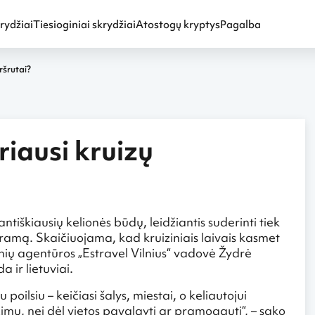
rydžiai
Tiesioginiai skrydžiai
Atostogų kryptys
Pagalba
ršrutai?
riausi kruizų
ntiškiausių kelionės būdų, leidžiantis suderinti tiek
ogramą. Skaičiuojama, kad kruiziniais laivais kasmet
nių agentūros „Estravel Vilnius“ vadovė Žydrė
 ir lietuviai.
poilsiu – keičiasi šalys, miestai, o keliautojui
žimų, nei dėl vietos pavalgyti ar pramogauti“, – sako