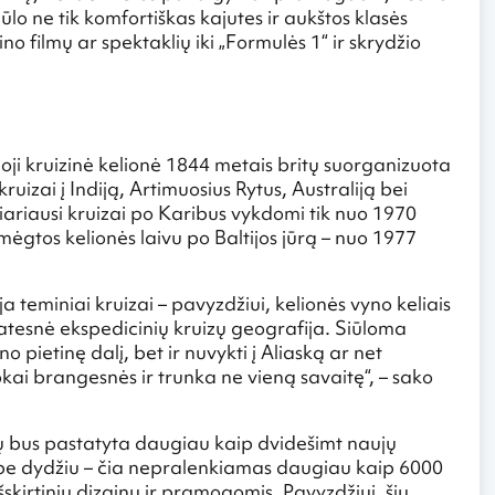
siūlo ne tik komfortiškas kajutes ir aukštos klasės
no filmų ar spektaklių iki „Formulės 1“ ir skrydžio
rmoji kruizinė kelionė 1844 metais britų suorganizuota
uizai į Indiją, Artimuosius Rytus, Australiją bei
ariausi kruizai po Karibus vykdomi tik nuo 1970
ėgtos kelionės laivu po Baltijos jūrą – nuo 1977
ja teminiai kruizai – pavyzdžiui, kelionės vyno keliais
latesnė ekspedicinių kruizų geografija. Siūloma
pietinę dalį, bet ir nuvykti į Aliaską ar net
ai brangesnės ir trunka ne vieną savaitę“, – sako
ų bus pastatyta daugiau kaip dvidešimt naujų
be dydžiu – čia nepralenkiamas daugiau kaip 6000
išskirtiniu dizainu ir pramogomis. Pavyzdžiui, šių