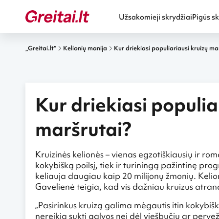
Užsakomieji skrydžiai
Pigūs sk
„Greitai.lt“
Kelionių manija
Kur driekiasi populiariausi kruizų ma
Kur driekiasi populia
maršrutai?
Kruizinės kelionės – vienas egzotiškiausių ir roma
kokybišką poilsį, tiek ir turiningą pažintinę pr
keliauja daugiau kaip 20 milijonų žmonių. Kelio
Gavelienė teigia, kad vis dažniau kruizus atranda
„Pasirinkus kruizą galima mėgautis itin kokybišku 
nereikia sukti galvos nei dėl viešbučių ar perve