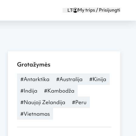
My trips / Prisijungti
LT
Grotažymės
#Antarktika
#Australija
#Kinija
#Indija
#Kambodža
#Naujoji Zelandija
#Peru
#Vietnamas