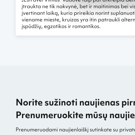
įtraukta ne tik nakvynė, bet ir maitinimas bei v
įvertinant laiką, kurio prireikia norint suplanuot
viename mieste, kruizas yra itin patraukli alternat
įspūdžių, egzotikos ir romantikos.
Norite sužinoti naujienas pir
Prenumeruokite mūsų naujien
Prenumeruodami naujienlaiškį sutinkate su privat