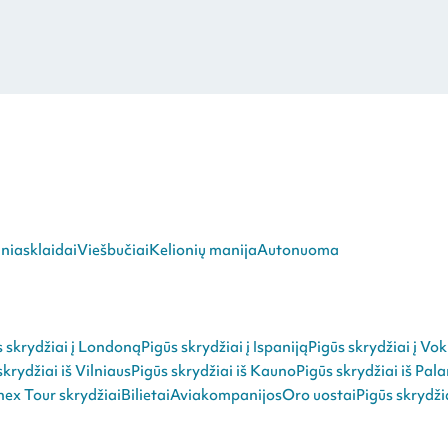
niasklaidai
Viešbučiai
Kelionių manija
Autonuoma
s skrydžiai į Londoną
Pigūs skrydžiai į Ispaniją
Pigūs skrydžiai į Vok
skrydžiai iš Vilniaus
Pigūs skrydžiai iš Kauno
Pigūs skrydžiai iš Pal
ex Tour skrydžiai
Bilietai
Aviakompanijos
Oro uostai
Pigūs skrydži