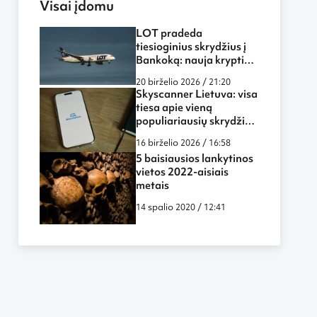
Visai įdomu
LOT pradeda
tiesioginius skrydžius į
Bankoką: nauja kryptis
atveria daugiau
20 birželio 2026 / 21:20
galimybių keliautojams
Skyscanner Lietuva: visa
iš Lietuvos
tiesa apie vieną
populiariausių skrydžių
paieškos sistemų
16 birželio 2026 / 16:58
5 baisiausios lankytinos
vietos 2022-aisiais
metais
14 spalio 2020 / 12:41