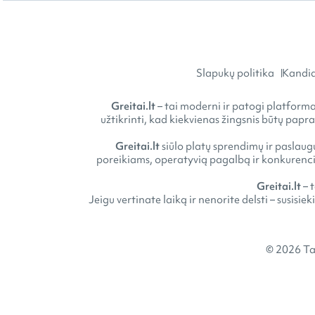
Slapukų politika
Kandid
Greitai.lt
– tai moderni ir patogi platforma 
užtikrinti, kad kiekvienas žingsnis būtų papr
Greitai.lt
siūlo platų sprendimų ir paslaugų
poreikiams, operatyvią pagalbą ir konkurencin
Greitai.lt
– 
Jeigu vertinate laiką ir nenorite delsti – susisie
© 2026 Ta