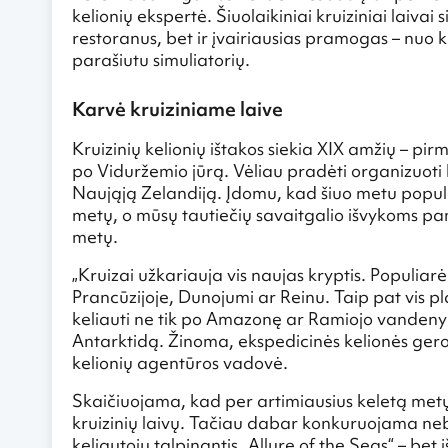
kelionių ekspertė. Šiuolaikiniai kruiziniai laivai 
restoranus, bet ir įvairiausias pramogas – nuo ki
parašiutu simuliatorių.
Karvė kruiziniame laive
Kruizinių kelionių ištakos siekia XIX amžių – pi
po Viduržemio jūrą. Vėliau pradėti organizuoti kr
Naująją Zelandiją. Įdomu, kad šiuo metu populi
metų, o mūsų tautiečių savaitgalio išvykoms pam
metų.
„Kruizai užkariauja vis naujas kryptis. Populiarė
Prancūzijoje, Dunojumi ar Reinu. Taip pat vis p
keliauti ne tik po Amazonę ar Ramiojo vandenyno 
Antarktidą. Žinoma, ekspedicinės kelionės gerok
kelionių agentūros vadovė.
Skaičiuojama, kad per artimiausius keletą met
kruizinių laivų. Tačiau dabar konkuruojama ne
keliautojų talpinantis „Allure of the Seas“ – bet 