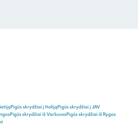
ietiją
Pigūs skrydžiai į Italiją
Pigūs skrydžiai į JAV
angos
Pigūs skrydžiai iš Varšuvos
Pigūs skrydžiai iš Rygos
ai