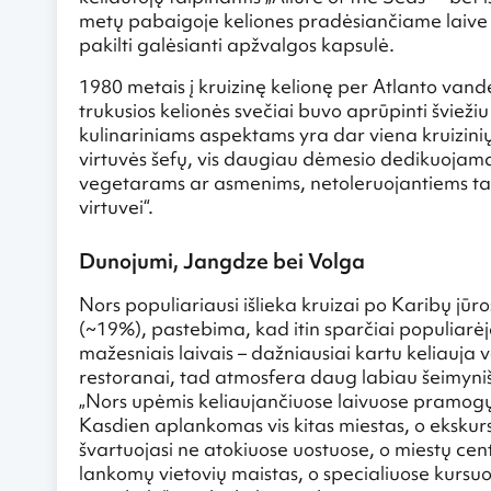
metų pabaigoje keliones pradėsiančiame laive 
pakilti galėsianti apžvalgos kapsulė.
1980 metais į kruizinę kelionę per Atlanto va
trukusios kelionės svečiai buvo aprūpinti šviež
kulinariniams aspektams yra dar viena kruizinių
virtuvės šefų, vis daugiau dėmesio dedikuojama
vegetarams ar asmenims, netoleruojantiems tam
virtuvei“.
Dunojumi, Jangdze bei Volga
Nors populiariausi išlieka kruizai po Karibų jūr
(~19%), pastebima, kad itin sparčiai populiarėja 
mažesniais laivais – dažniausiai kartu keliauja v
restoranai, tad atmosfera daug labiau šeimynišk
„Nors upėmis keliaujančiuose laivuose pramog
Kasdien aplankomas vis kitas miestas, o ekskursi
švartuojasi ne atokiuose uostuose, o miestų ce
lankomų vietovių maistas, o specialiuose kursu