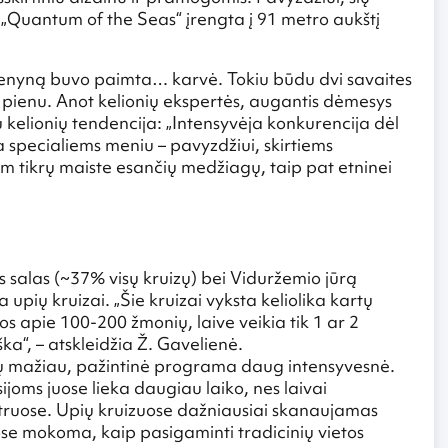
„Quantum of the Seas“ įrengta į 91 metro aukštį
ndenyną buvo paimta… karvė. Tokiu būdu dvi savaites
iu pienu. Anot kelionių ekspertės, augantis dėmesys
 kelionių tendencija: „Intensyvėja konkurencija dėl
 specialiems meniu – pavyzdžiui, skirtiems
 tikrų maiste esančių medžiagų, taip pat etninei
os salas (~37% visų kruizų) bei Viduržemio jūrą
upių kruizai. „Šie kruizai vyksta keliolika kartų
os apie 100-200 žmonių, laive veikia tik 1 ar 2
a“, – atskleidžia Ž. Gavelienė.
ų mažiau, pažintinė programa daug intensyvesnė.
joms juose lieka daugiau laiko, nes laivai
ntruose. Upių kruizuose dažniausiai skanaujamas
ose mokoma, kaip pasigaminti tradicinių vietos