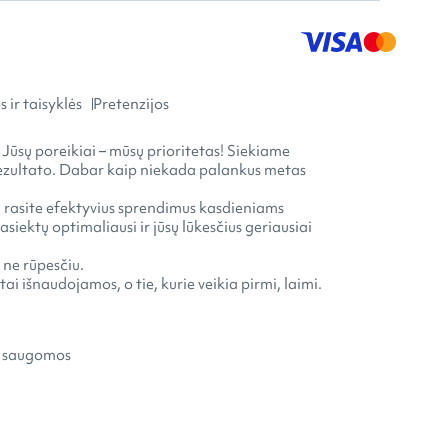
 ir taisyklės
Pretenzijos
 Jūsų poreikiai – mūsų prioritetas! Siekiame
o rezultato. Dabar kaip niekada palankus metas
ia rasite efektyvius sprendimus kasdieniams
ektų optimaliausi ir jūsų lūkesčius geriausiai
 ne rūpesčiu.
ai išnaudojamos, o tie, kurie veikia pirmi, laimi.
s saugomos