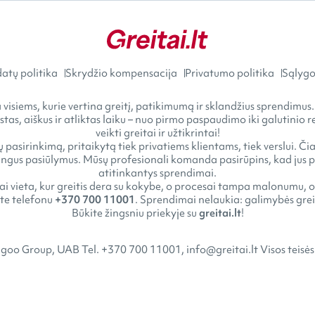
atų politika
Skrydžio kompensacija
Privatumo politika
Sąlygos
visiems, kurie vertina greitį, patikimumą ir sklandžius sprendimus.
astas, aiškus ir atliktas laiku – nuo pirmo paspaudimo iki galutini
veikti greitai ir užtikrintai!
 pasirinkimą, pritaikytą tiek privatiems klientams, tiek verslui. Č
gus pasiūlymus. Mūsų profesionali komanda pasirūpins, kad jus pasi
atitinkantys sprendimai.
tai vieta, kur greitis dera su kokybe, o procesai tampa malonumu, o
kite telefonu
+370 700 11001
. Sprendimai nelaukia: galimybės greit
Būkite žingsniu priekyje su
greitai.lt
!
goo Group, UAB Tel. +370 700 11001, info@greitai.lt Visos teisė