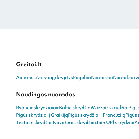
Greitai.lt
Apie mus
Atostogų kryptys
Pagalba
Kontaktai
Kontaktai ži
Naudingos nuorodos
Ryanair skrydžiai
airBaltic skrydžiai
Wizzair skrydžiai
Pigū
Pigūs skrydžiai į Graikiją
Pigūs skrydžiai į Prancūziją
Pigūs 
Teztour skrydžiai
Novaturas skrydžiai
Join UP! skrydžiai
An