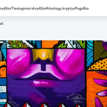
rydžiai
Tiesioginiai skrydžiai
Atostogų kryptys
Pagalba
ai)