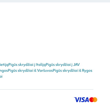
ietiją
Pigūs skrydžiai į Italiją
Pigūs skrydžiai į JAV
angos
Pigūs skrydžiai iš Varšuvos
Pigūs skrydžiai iš Rygos
ai