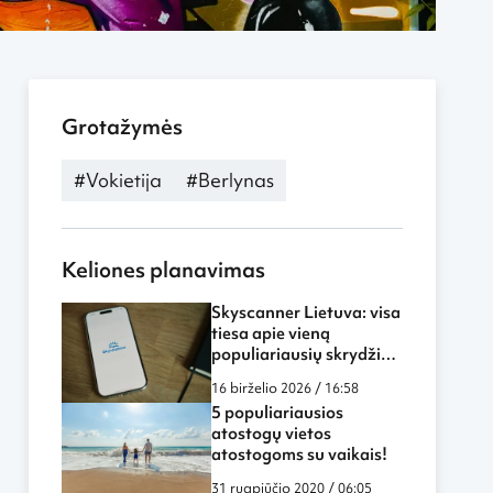
Grotažymės
#Vokietija
#Berlynas
Keliones planavimas
Skyscanner Lietuva: visa
tiesa apie vieną
populiariausių skrydžių
paieškos sistemų
16 birželio 2026 / 16:58
5 populiariausios
atostogų vietos
atostogoms su vaikais!
31 rugpjūčio 2020 / 06:05