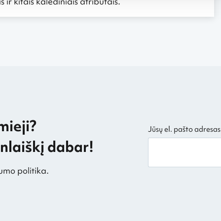
 ir kitais kalėdiniais atributais.
mieji?
Jūsų el. pašto adresas
laiškį dabar!
umo politika.