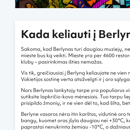
Kada keliauti į Berlyn
Sakoma, kad Berlynas turi daugiau muziejų, negu 
mieste bus ką veikti. Mieste yra per 4600 resto
klubų – pasirinkimas išties nemažas.
Vis tik, greičiausiai į Berlyną keliaujate ne vien
Vokietijos sostinę verta atsižvelgti ir į oro sąlyg
Nors Berlynas lankytojų tarpe yra populiarus visa
sutiksite lapkričio-kovo mėnesiais. Tuo tarpu l
prisipildo žmonių, ir ne vien dėl to, kad šilta, 
Berlyne vasaros nėra itin karštos, vidutinė or
bangų, kuomet oras įšyla daugiau nei +30°C, ka
paprastai nenukrinta žemiau -10°C, o dažniausiai