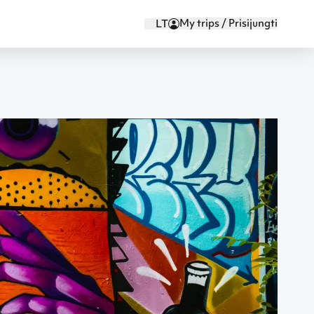
My trips / Prisijungti
LT