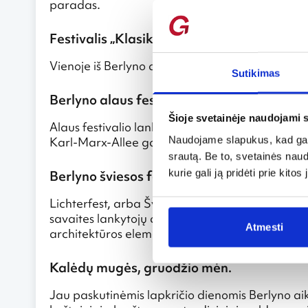
paradas.
Festivalis „Klasika po atviru dangumi“, lie
Vienoje iš Berlyno aikščių, Gendarmenmarkt, be
Sutikimas
Berlyno alaus festivalis, rugpjūčio 7-9 d.
Šioje svetainėje naudojami 
Alaus festivalio lankytojų laukia per du tūkstanči
Naudojame slapukus, kad galė
Karl-Marx-Allee gatvėje trunkančios linksmybė
srautą. Be to, svetainės nau
kurie gali ją pridėti prie kit
Berlyno šviesos festivalis, spalio 2-18 d.
Lichterfest, arba Šviesos festivalis nutvieskia 
savaites lankytojų akis džiugina įspūdingai apšvie
Atmesti
architektūros elementai.
Kalėdų mugės, gruodžio mėn.
Jau paskutinėmis lapkričio dienomis Berlyno aik