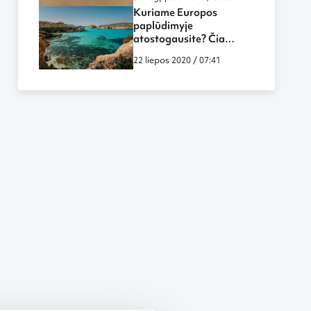
Kuriame Europos
paplūdimyje
atostogausite? Čia
rasite gražiausius
22 liepos 2020 / 07:41
paplūdimius!