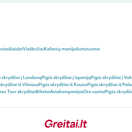
niasklaidai
Viešbučiai
Kelionių manija
Autonuoma
s skrydžiai į Londoną
Pigūs skrydžiai į Ispaniją
Pigūs skrydžiai į Vok
skrydžiai iš Vilniaus
Pigūs skrydžiai iš Kauno
Pigūs skrydžiai iš Pal
ex Tour skrydžiai
Bilietai
Aviakompanijos
Oro uostai
Pigūs skrydži