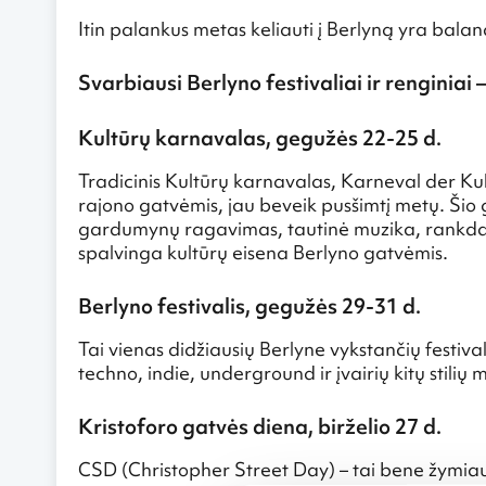
Itin palankus metas keliauti į Berlyną yra bala
Svarbiausi Berlyno festivaliai ir renginiai 
Kultūrų karnavalas, gegužės 22-25 d.
Tradicinis Kultūrų karnavalas, Karneval der Kul
rajono gatvėmis, jau beveik pusšimtį metų. Šio ga
gardumynų ragavimas, tautinė muzika, rankdarbi
spalvinga kultūrų eisena Berlyno gatvėmis.
Berlyno festivalis, gegužės 29-31 d.
Tai vienas didžiausių Berlyne vykstančių festiv
techno, indie, underground ir įvairių kitų stilių 
Kristoforo gatvės diena, birželio 27 d.
CSD (Christopher Street Day) – tai bene žymiausi