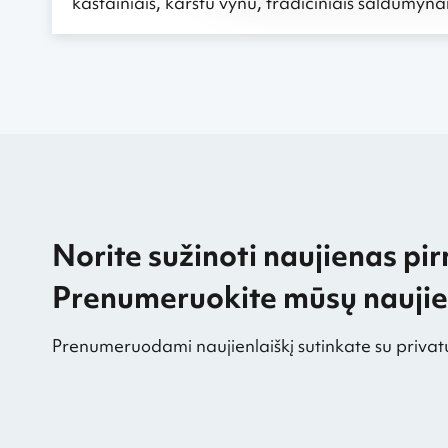
kaštainiais, karštu vynu, tradiciniais saldumynais
Norite sužinoti naujienas pir
Prenumeruokite mūsų naujien
Prenumeruodami naujienlaiškį sutinkate su privat