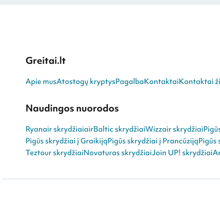
Greitai.lt
Apie mus
Atostogų kryptys
Pagalba
Kontaktai
Kontaktai ži
Naudingos nuorodos
Ryanair skrydžiai
airBaltic skrydžiai
Wizzair skrydžiai
Pigū
Pigūs skrydžiai į Graikiją
Pigūs skrydžiai į Prancūziją
Pigūs 
Teztour skrydžiai
Novaturas skrydžiai
Join UP! skrydžiai
An