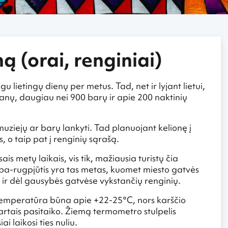
ą (orai, renginiai)
lietingų dienų per metus. Tad, net ir lyjant lietui,
ranų, daugiau nei 900 barų ir apie 200 naktinių
 muziejų ar barų lankyti. Tad planuojant kelionę į
as, o taip pat į renginių sąrašą.
is metų laikais, vis tik, mažiausia turistų čia
iepa-rugpjūtis yra tas metas, kuomet miesto gatvės
bet ir dėl gausybės gatvėse vykstančių renginių.
o temperatūra būna apie +22-25°C, nors karščio
rtais pasitaiko. Žiemą termometro stulpelis
 laikosi ties nuliu.