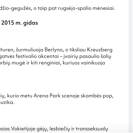
ndžio-gegužės, o taip pat rugsėjo-spalio mėnesiai.
– 2015 m. gidas
turen, šurmuliuoja Berlyno, o tiksliau Kreuzberg
tvės festivalio akcentai – įvairių pasaulio šalių
ų mugė ir kiti renginiai, kuriuos vainikuoja
alių, kurio metu Arena Park scenoje skambės pop,
muzika.
as Vokietijoje gėjų, lesbiečių ir transseksualų