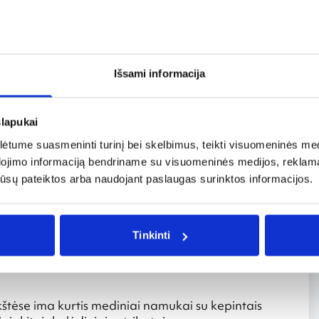
pos 2-7 d.
veik savaitę skamba klasikinės muzikos garsai.
Išsami informacija
slapukai
us rūšių alaus iš 20-ies alaus regionų ir tris dienas
tume suasmeninti turinį bei skelbimus, teikti visuomeninės medij
s.
dojimo informaciją bendriname su visuomeninės medijos, reklamav
os jūsų pateiktos arba naudojant paslaugas surinktos informacijos.
rudenėjančias Berlyno gatves. Daugiau nei dvi
sti pastatų fasadai, tiltai, skulptūros ir kiti
Tinkinti
štėse ima kurtis mediniai namukai su kepintais