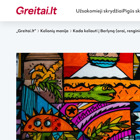
Užsakomieji skrydžiai
Pigūs sk
„Greitai.lt“
Kelionių manija
Kada keliauti į Berlyną (orai, rengini