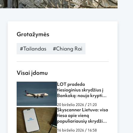
Grotažymės
#Tailandas
#Chiang Rai
Visai įdomu
LOT pradeda
tiesioginius skrydžius į
Bankoką: nauja kryptis
atveria daugiau
20 birželio 2026 / 21:20
galimybių keliautojams
Skyscanner Lietuva: visa
iš Lietuvos
tiesa apie vieną
populiariausių skrydžių
paieškos sistemų
16 birželio 2026 / 16:58