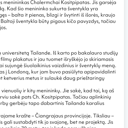
nis menininkas Chalermchai Kositpipatas. Jis garsėja
ą. Kad šio menininko sukurta šventykla yra
 – balta it pienas, blizgi ir švytinti iš išorės, kraujo
altoji šventykla būtų pigaus kičo pavyzdys, tačiau
ijos.
 universitetą Tailande. Iš karto po bakalauro studijų
lmų plakatus ir jau tuomet išryškėjo jo skiriamasis
sujungė šiuolaikinius vaizdinius ir šventyklų meną.
s į Londoną, kur jam buvo pasiūlyta apipavidalinti
ketverius metus ir sulaukė daug prieštaringų
 vienuolių ir kitų menininkų. Jie sakė, kad tai, ką aš
rviu sakė pats Ch. Kositpipatas. Tačiau aplinkinių
 darbų gerbėju tapo dabartinis Tailando karalius
jame krašte – Čiangrajaus provincijoje. Tiksliau –
 gali sustabdyti tik jo svajonę, bet ne projektą. Jis