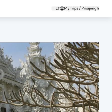
My trips / Prisijungti
LT