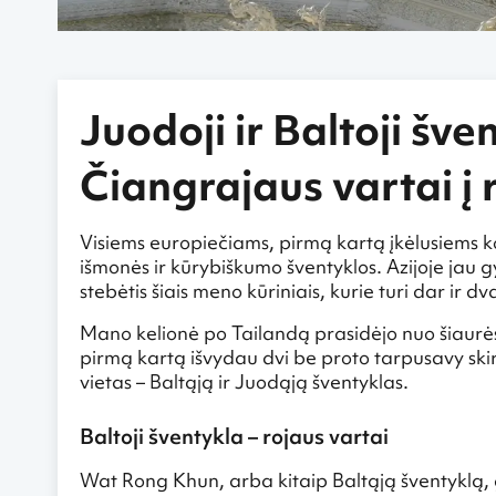
Juodoji ir Baltoji šve
Čiangrajaus vartai į 
Visiems europiečiams, pirmą kartą įkėlusiems ko
išmonės ir kūrybiškumo šventyklos. Azijoje jau g
stebėtis šiais meno kūriniais, kurie turi dar ir d
Mano kelionė po Tailandą prasidėjo nuo šiaurės,
pirmą kartą išvydau dvi be proto tarpusavy skirti
vietas – Baltąją ir Juodąją šventyklas.
Baltoji šventykla – rojaus vartai
Wat Rong Khun, arba kitaip Baltąją šventyklą,