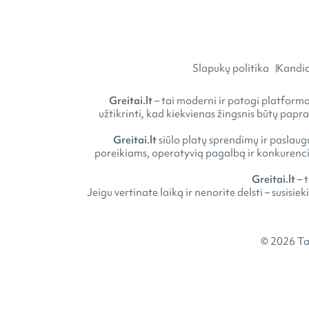
Slapukų politika
Kandid
Greitai.lt
– tai moderni ir patogi platforma 
užtikrinti, kad kiekvienas žingsnis būtų papr
Greitai.lt
siūlo platų sprendimų ir paslaugų
poreikiams, operatyvią pagalbą ir konkurencin
Greitai.lt
– 
Jeigu vertinate laiką ir nenorite delsti – susisie
© 2026 Ta