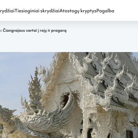
rydžiai
Tiesioginiai skrydžiai
Atostogų kryptys
Pagalba
e: Čiangrajaus vartai į rojų ir pragarą