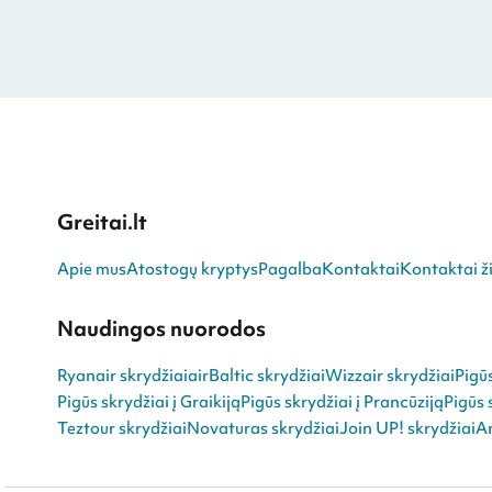
Greitai.lt
Apie mus
Atostogų kryptys
Pagalba
Kontaktai
Kontaktai ži
Naudingos nuorodos
Ryanair skrydžiai
airBaltic skrydžiai
Wizzair skrydžiai
Pigū
Pigūs skrydžiai į Graikiją
Pigūs skrydžiai į Prancūziją
Pigūs 
Teztour skrydžiai
Novaturas skrydžiai
Join UP! skrydžiai
An