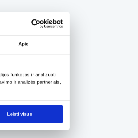
Apie
os funkcijas ir analizuoti
imo ir analizės partneriais,
Leisti visus