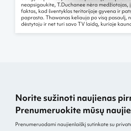
neapsigaukite, T.Duchanee nėra medžiotojas, jis
faktas, kad šventyklos teritorijoje gyvena ir pats
paprasta. Thawanas keliauja po visą pasaulį, ne
dėstytoju ir net turi savo TV laidą, kurioje kaun
Norite sužinoti naujienas pir
Prenumeruokite mūsų naujien
Prenumeruodami naujienlaiškį sutinkate su privat