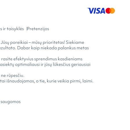
 ir taisyklės
Pretenzijos
 Jūsų poreikiai – mūsų prioritetas! Siekiame
o rezultato. Dabar kaip niekada palankus metas
ia rasite efektyvius sprendimus kasdieniams
ektų optimaliausi ir jūsų lūkesčius geriausiai
 ne rūpesčiu.
ai išnaudojamos, o tie, kurie veikia pirmi, laimi.
s saugomos