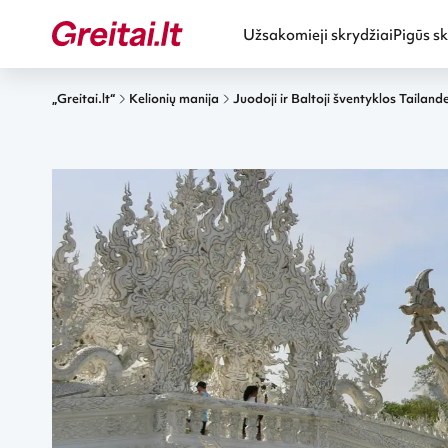
Užsakomieji skrydžiai
Pigūs sk
„Greitai.lt“
Kelionių manija
Juodoji ir Baltoji šventyklos Tailand