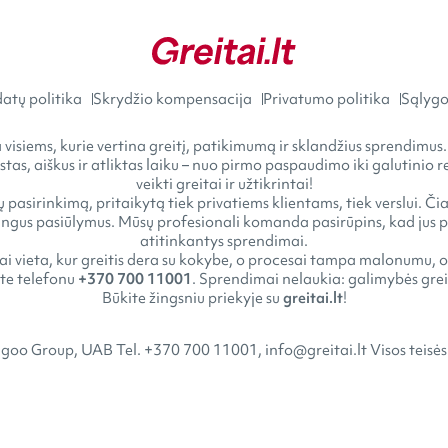
atų politika
Skrydžio kompensacija
Privatumo politika
Sąlygos
visiems, kurie vertina greitį, patikimumą ir sklandžius sprendimus.
astas, aiškus ir atliktas laiku – nuo pirmo paspaudimo iki galutini
veikti greitai ir užtikrintai!
 pasirinkimą, pritaikytą tiek privatiems klientams, tiek verslui. Č
gus pasiūlymus. Mūsų profesionali komanda pasirūpins, kad jus pasi
atitinkantys sprendimai.
tai vieta, kur greitis dera su kokybe, o procesai tampa malonumu, o
kite telefonu
+370 700 11001
. Sprendimai nelaukia: galimybės greit
Būkite žingsniu priekyje su
greitai.lt
!
goo Group, UAB Tel. +370 700 11001, info@greitai.lt Visos teisė