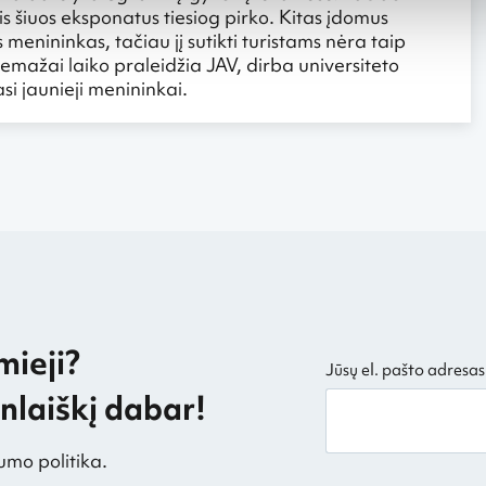
 šiuos eksponatus tiesiog pirko. Kitas įdomus
 menininkas, tačiau jį sutikti turistams nėra taip
mažai laiko praleidžia JAV, dirba universiteto
asi jaunieji menininkai.
mieji?
Jūsų el. pašto adresas
laiškį dabar!
umo politika.