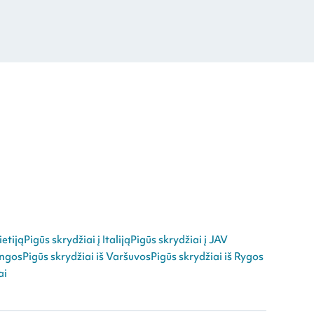
ietiją
Pigūs skrydžiai į Italiją
Pigūs skrydžiai į JAV
angos
Pigūs skrydžiai iš Varšuvos
Pigūs skrydžiai iš Rygos
ai