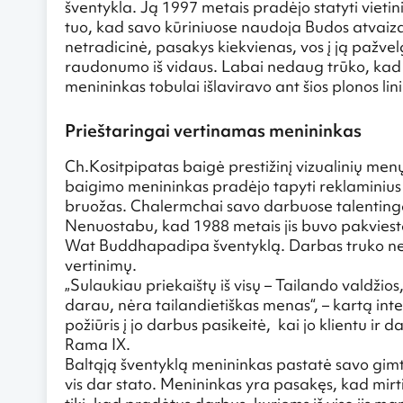
šventykla. Ją 1997 metais pradėjo statyti vieti
tuo, kad savo kūriniuose naudoja Budos atvaizd
netradicinė, pasakys kiekvienas, vos į ją pažvelgęs
raudonumo iš vidaus. Labai nedaug trūko, kad B
menininkas tobulai išlaviravo ant šios plonos lin
Prieštaringai vertinamas menininkas
Ch.Kositpipatas baigė prestižinį vizualinių menų
baigimo menininkas pradėjo tapyti reklaminius fi
bruožas. Chalermchai savo darbuose talentingai 
Nenuostabu, kad 1988 metais jis buvo pakviesta
Wat Buddhapadipa šventyklą. Darbas truko net 
vertinimų.
„Sulaukiau priekaištų iš visų – Tailando valdžios,
darau, nėra tailandietiškas menas“, – kartą inte
požiūris į jo darbus pasikeitė, kai jo klientu ir
Rama IX.
Baltąją šventyklą menininkas pastatė savo gimta
vis dar stato. Menininkas yra pasakęs, kad mirtis