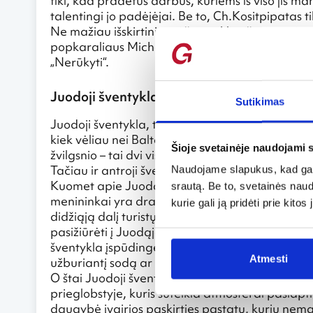
tiki, kad pradėtus darbus, kuriems iš viso jis ma
talentingi jo padėjėjai. Be to, Ch.Kositpipatas 
Ne mažiau išskirtinis nei šventyklos išorė yra jos 
popkaraliaus Michaelo Jacksono atvaizdą, garsi
„Nerūkyti“.
Juodoji šventykla – kelias į tamsą
Sutikimas
Juodoji šventykla, tailandietiškai vadinama Ba
kiek vėliau nei Baltoji, tad natūralu, kad aplinki
Šioje svetainėje naudojami 
žvilgsnio – tai dvi visiškai priešingos šventyklos
Tačiau ir antroji šventykla buvo pradėta statyt
Naudojame slapukus, kad galė
Kuomet apie Juodąją šventyklą kalbėjausi su viet
srautą. Be to, svetainės nau
menininkai yra draugai ir tikrai nebando konkur
kurie gali ją pridėti prie kit
didžiąją dalį turistų ir, žinoma, pajamų. Abi šio
pasižiūrėti į Juodąją šventyklą atvyksta labai 
šventykla įspūdingesnė, tačiau jos minusas tas, k
Atmesti
užburiantį sodą ar lipdamas laiptais į šventykl
O štai Juodoji šventykla yra gerokai toliau nuo p
prieglobstyje, kuris suteikia atmosferai paslap
daugybė įvairios paskirties pastatų, kurių nem