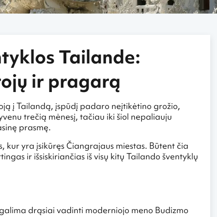
ntyklos Tailande:
rojų ir pragarą
ją į Tailandą, įspūdį padaro neįtikėtino grožio,
yvenu trečią mėnesį, tačiau iki šiol nepaliauju
vasinę prasmę.
 kur yra įsikūręs Čiangrajaus miestas. Būtent čia
ngas ir išsiskiriančias iš visų kitų Tailando šventyklų
 galima drąsiai vadinti moderniojo meno Budizmo