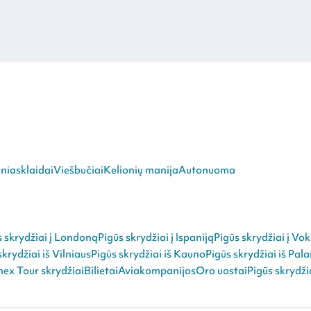
niasklaidai
Viešbučiai
Kelionių manija
Autonuoma
s skrydžiai į Londoną
Pigūs skrydžiai į Ispaniją
Pigūs skrydžiai į Vok
skrydžiai iš Vilniaus
Pigūs skrydžiai iš Kauno
Pigūs skrydžiai iš Pal
ex Tour skrydžiai
Bilietai
Aviakompanijos
Oro uostai
Pigūs skrydži