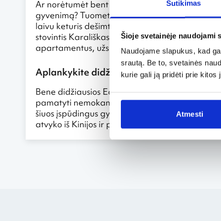
Ar norėtumėt bent akies kampeliu dirstelėti į pr
Sutikimas
gyvenimą? Tuomet užsukite į Škotijos sostinėje e
laivu keturis dešimtmečius karališkosios šeimos 
stovintis Karališkasis laivas šiuo metu yra atvi
Šioje svetainėje naudojami 
apartamentus, užsukti į karalienės pamėgtą 
Naudojame slapukus, kad galė
srautą. Be to, svetainės nau
Aplankykite didžiąsias pandas
kurie gali ją pridėti prie kit
Bene didžiausios Edinburge įsikūrusio zoologij
pamatyti nemokamai, tačiau tokią galimybę reik
šiuos įspūdingus gyvūnus netrūksta. Dvi pandos
Atmesti
atvyko iš Kinijos ir planuoja Edinburge pasisve