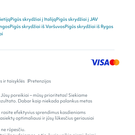
ietiją
Pigūs skrydžiai į Italiją
Pigūs skrydžiai į JAV
angos
Pigūs skrydžiai iš Varšuvos
Pigūs skrydžiai iš Rygos
ai
 ir taisyklės
Pretenzijos
 Jūsų poreikiai – mūsų prioritetas! Siekiame
o rezultato. Dabar kaip niekada palankus metas
ia rasite efektyvius sprendimus kasdieniams
ektų optimaliausi ir jūsų lūkesčius geriausiai
 ne rūpesčiu.