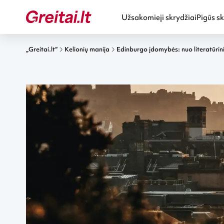
Užsakomieji skrydžiai
Pigūs sk
„Greitai.lt“
Kelionių manija
Edinburgo įdomybės: nuo literatūrinių