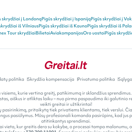
s skrydžiai į Londoną
Pigūs skrydžiai į Ispaniją
Pigūs skrydžiai į Vok
skrydžiai iš Vilniaus
Pigūs skrydžiai iš Kauno
Pigūs skrydžiai iš Pal
ex Tour skrydžiai
Bilietai
Aviakompanijos
Oro uostai
Pigūs skrydži
atų politika
Skrydžio kompensacija
Privatumo politika
Sąlygos
visiems, kurie vertina greitį, patikimumą ir sklandžius sprendimus.
astas, aiškus ir atliktas laiku – nuo pirmo paspaudimo iki galutini
veikti greitai ir užtikrintai!
 pasirinkimą, pritaikytą tiek privatiems klientams, tiek verslui. Č
gus pasiūlymus. Mūsų profesionali komanda pasirūpins, kad jus pasi
atitinkantys sprendimai.
tai vieta, kur greitis dera su kokybe, o procesai tampa malonumu, o