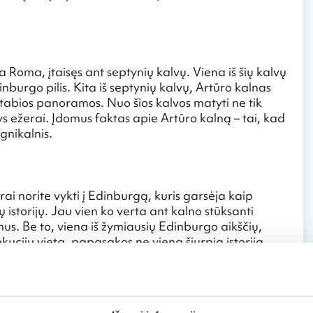
 Roma, įtaisęs ant septynių kalvų. Viena iš šių kalvų
inburgo pilis. Kita iš septynių kalvų, Artūro kalnas
stabios panoramos. Nuo šios kalvos matyti ne tik
ys ežerai. Įdomus faktas apie Artūro kalną – tai, kad
ugnikalnis.
rai norite vykti į Edinburgą, kuris garsėja kaip
 istorijų. Jau vien ko verta ant kalno stūksanti
mus. Be to, viena iš žymiausių Edinburgo aikščių,
cijų vieta, papasakos ne vieną šiurpią istoriją.