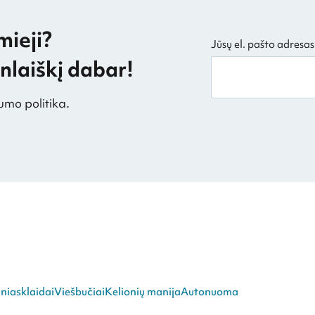
mieji?
Jūsų el. pašto adresas
laiškį dabar!
umo politika.
niasklaidai
Viešbučiai
Kelionių manija
Autonuoma