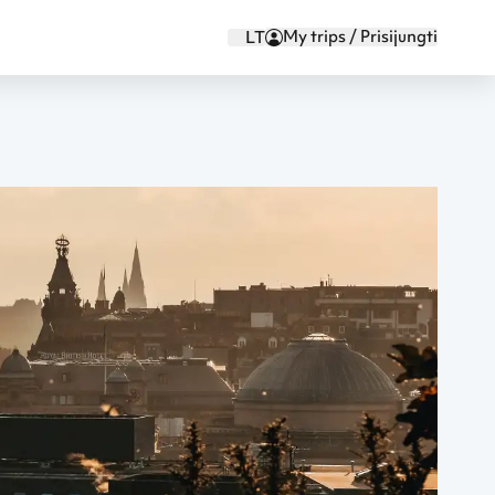
My trips / Prisijungti
LT