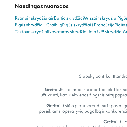
Naudingos nuorodos
Ryanair skrydžiai
airBaltic skrydžiai
Wizzair skrydžiai
Pigū
Pigūs skrydžiai į Graikiją
Pigūs skrydžiai į Prancūziją
Pigūs 
Teztour skrydžiai
Novaturas skrydžiai
Join UP! skrydžiai
An
Slapukų politika
Kandid
Greitai.lt
– tai moderni ir patogi platforma 
užtikrinti, kad kiekvienas žingsnis būtų papr
Greitai.lt
siūlo platų sprendimų ir paslaugų
poreikiams, operatyvią pagalbą ir konkurencin
Greitai.lt
– 