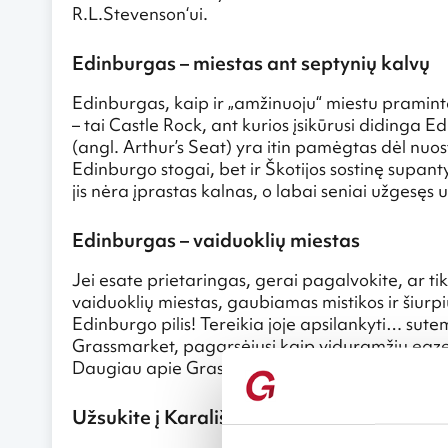
R.L.Stevenson‘ui.
Edinburgas – miestas ant septynių kalvų
Edinburgas, kaip ir „amžinuoju“ miestu praminta
– tai Castle Rock, ant kurios įsikūrusi didinga Ed
(angl. Arthur’s Seat) yra itin pamėgtas dėl nuo
Edinburgo stogai, bet ir Škotijos sostinę supant
jis nėra įprastas kalnas, o labai seniai užgesęs 
Edinburgas – vaiduoklių miestas
Jei esate prietaringas, gerai pagalvokite, ar tik
vaiduoklių miestas, gaubiamas mistikos ir šiurpių
Edinburgo pilis! Tereikia joje apsilankyti… sute
Grassmarket, pagarsėjusi kaip viduramžių egzeku
Daugiau apie Grassmarket
Užsukite į Karališkąjį laivą