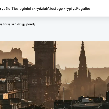
rydžiai
Tiesioginiai skrydžiai
Atostogų kryptys
Pagalba
 titulų iki didžiųjų pandų