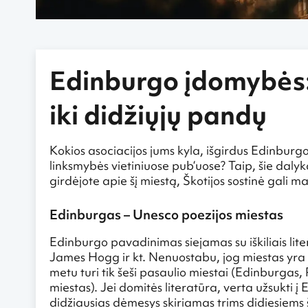
Edinburgo įdomybės: n
iki didžiųjų pandų
Kokios asociacijos jums kyla, išgirdus Edinburgo 
linksmybės vietiniuose pub‘uose? Taip, šie dalyka
girdėjote apie šį miestą, Škotijos sostinė gali ma
Edinburgas – Unesco poezijos miestas
Edinburgo pavadinimas siejamas su iškiliais lit
James Hogg ir kt. Nenuostabu, jog miestas yra p
metu turi tik šeši pasaulio miestai (Edinburgas,
miestas). Jei domitės literatūra, verta užsukti į
didžiausias dėmesys skiriamas trims didiesiems š