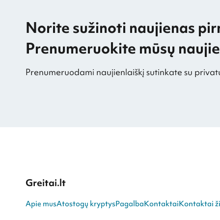
Norite sužinoti naujienas pir
Prenumeruokite mūsų naujien
Prenumeruodami naujienlaiškį sutinkate su privat
Greitai.lt
Apie mus
Atostogų kryptys
Pagalba
Kontaktai
Kontaktai ži