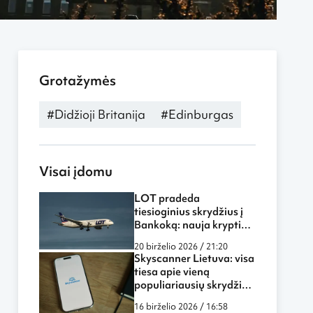
Grotažymės
#Didžioji Britanija
#Edinburgas
Visai įdomu
LOT pradeda
tiesioginius skrydžius į
Bankoką: nauja kryptis
atveria daugiau
20 birželio 2026 / 21:20
galimybių keliautojams
Skyscanner Lietuva: visa
iš Lietuvos
tiesa apie vieną
populiariausių skrydžių
paieškos sistemų
16 birželio 2026 / 16:58