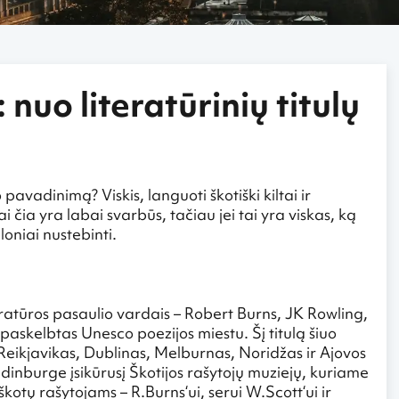
uo literatūrinių titulų
pavadinimą? Viskis, languoti škotiški kiltai ir
i čia yra labai svarbūs, tačiau jei tai yra viskas, ką
loniai nustebinti.
eratūros pasaulio vardais – Robert Burns, JK Rowling,
askelbtas Unesco poezijos miestu. Šį titulą šiuo
 Reikjavikas, Dublinas, Melburnas, Noridžas ir Ajovos
 Edinburge įsikūrusį Škotijos rašytojų muziejų, kuriame
kotų rašytojams – R.Burns‘ui, serui W.Scott‘ui ir