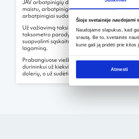
JAV arbatpinigių dydis irgi ne visuomet yra aišku
maistu, arbatpinigiai sudaro iki 15 proc. Tačia
arbatpinigiai sudaro ne mažiau kaip 20 proc. iš
Šioje svetainėje naudojami 
Už važiavimą taksi Niujorke ar Čikagoje, taksi v
Naudojame slapukus, kad galė
taksometro parodymų, kai tuo tarpu mažesniuo
srautą. Be to, svetainės nau
suapvalinti sąskaitos sumą. Atvykus į viešbutį a
kurie gali ją pridėti prie kit
lagaminą.
Prabangiuose viešbučiuose arbatpinigiai siekia 
durininkui už kiekvieną prašymą, pavyzdžiui, už t
Atmesti
dolerių, o už sudėtingesnį, skubų prašymą turėt