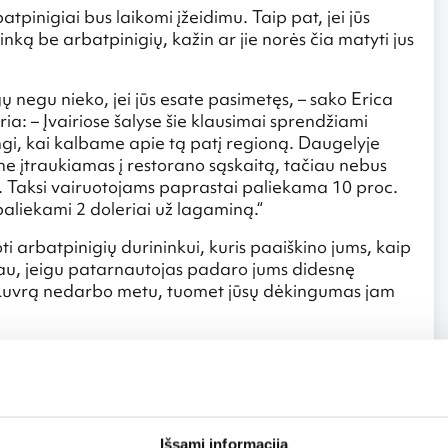
pinigiai bus laikomi įžeidimu. Taip pat, jei jūs
ką be arbatpinigių, kažin ar jie norės čia matyti jus
igų negu nieko, jei jūs esate pasimetęs, – sako Erica
ria: – Įvairiose šalyse šie klausimai sprendžiami
ingi, kai kalbame apie tą patį regioną. Daugelyje
e įtraukiamas į restorano sąskaitą, tačiau nebus
u. Taksi vairuotojams paprastai paliekama 10 proc.
paliekami 2 doleriai už lagaminą.“
ti arbatpinigių durininkui, kuris paaiškino jums, kaip
tačiau, jeigu patarnautojas padaro jums didesnę
į Luvrą nedarbo metu, tuomet jūsų dėkingumas jam
gali skirtis. Arbatpinigiai Japonijoje laikomi įžeidimu
roc. arbatpinigių nuo restorano sąskaitos. Honkonge
Honkongo viešbučiuose įprasta palikti 2-3 dolerius už
tų padidėti atsižvelgiant į prašymo sudėtingumą.
Išsami informacija