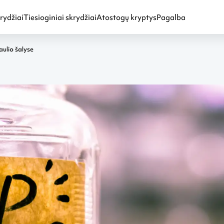
rydžiai
Tiesioginiai skrydžiai
Atostogų kryptys
Pagalba
aulio šalyse