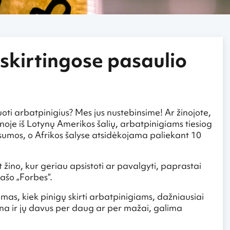
 skirtingose pasaulio
uoti arbatpinigius? Mes jus nustebinsime! Ar žinojote,
enoje iš Lotynų Amerikos šalių, arbatpinigiams tiesiog
 sumos, o Afrikos šalyse atsidėkojama paliekant 10
t žino, kur geriau apsistoti ar pavalgyti, paprastai
rašo „Forbes“.
mas, kiek pinigų skirti arbatpinigiams, dažniausiai
auna ir jų davus per daug ar per mažai, galima