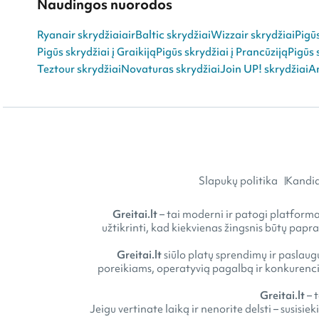
Naudingos nuorodos
Ryanair skrydžiai
airBaltic skrydžiai
Wizzair skrydžiai
Pigū
Pigūs skrydžiai į Graikiją
Pigūs skrydžiai į Prancūziją
Pigūs 
Teztour skrydžiai
Novaturas skrydžiai
Join UP! skrydžiai
An
Slapukų politika
Kandid
Greitai.lt
– tai moderni ir patogi platforma 
užtikrinti, kad kiekvienas žingsnis būtų papr
Greitai.lt
siūlo platų sprendimų ir paslaugų
poreikiams, operatyvią pagalbą ir konkurencin
Greitai.lt
– 
Jeigu vertinate laiką ir nenorite delsti – susisie