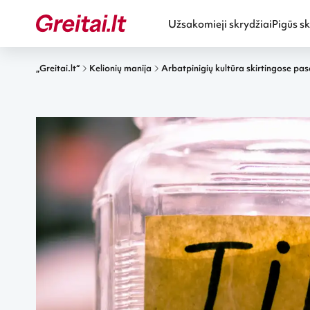
Užsakomieji skrydžiai
Pigūs sk
„Greitai.lt“
Kelionių manija
Arbatpinigių kultūra skirtingose pas