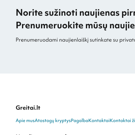
Norite sužinoti naujienas pir
Prenumeruokite mūsų naujien
Prenumeruodami naujienlaiškį sutinkate su privat
Greitai.lt
Apie mus
Atostogų kryptys
Pagalba
Kontaktai
Kontaktai ži