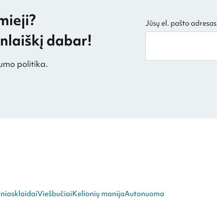
mieji?
Jūsų el. pašto adresas
laiškį dabar!
umo politika.
niasklaidai
Viešbučiai
Kelionių manija
Autonuoma