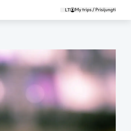
My trips / Prisijungti
LT