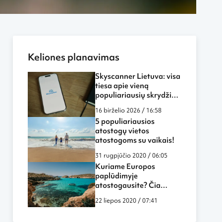
Keliones planavimas
Skyscanner Lietuva: visa
tiesa apie vieną
populiariausių skrydžių
paieškos sistemų
16 birželio 2026 / 16:58
5 populiariausios
atostogų vietos
atostogoms su vaikais!
31 rugpjūčio 2020 / 06:05
Kuriame Europos
paplūdimyje
atostogausite? Čia
rasite gražiausius
22 liepos 2020 / 07:41
paplūdimius!