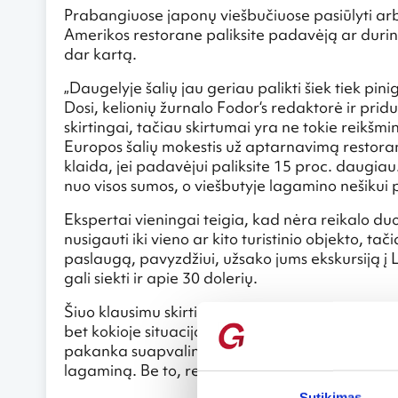
Prabangiuose japonų viešbučiuose pasiūlyti arbat
Amerikos restorane paliksite padavėją ar durinin
dar kartą.
„Daugelyje šalių jau geriau palikti šiek tiek pin
Dosi, kelionių žurnalo Fodor‘s redaktorė ir pridu
skirtingai, tačiau skirtumai yra ne tokie reikšm
Europos šalių mokestis už aptarnavimą restoran
klaida, jei padavėjui paliksite 15 proc. daugia
nuo visos sumos, o viešbutyje lagamino nešikui 
Ekspertai vieningai teigia, kad nėra reikalo duo
nusigauti iki vieno ar kito turistinio objekto, 
paslaugą, pavyzdžiui, užsako jums ekskursiją 
gali siekti ir apie 30 dolerių.
Šiuo klausimu skirtingose Azijos šalyse taisyklės 
bet kokioje situacijoje. Kinijoje paliekama 3 p
pakanka suapvalinti sąskaitos sumą. Kinijos ir 
lagaminą. Be to, reikia atminti, kad suma turė
Sutikimas