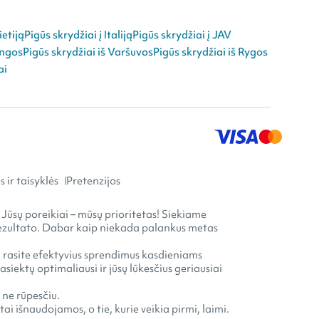
ietiją
Pigūs skrydžiai į Italiją
Pigūs skrydžiai į JAV
angos
Pigūs skrydžiai iš Varšuvos
Pigūs skrydžiai iš Rygos
ai
 ir taisyklės
Pretenzijos
 Jūsų poreikiai – mūsų prioritetas! Siekiame
o rezultato. Dabar kaip niekada palankus metas
ia rasite efektyvius sprendimus kasdieniams
ektų optimaliausi ir jūsų lūkesčius geriausiai
 ne rūpesčiu.
ai išnaudojamos, o tie, kurie veikia pirmi, laimi.