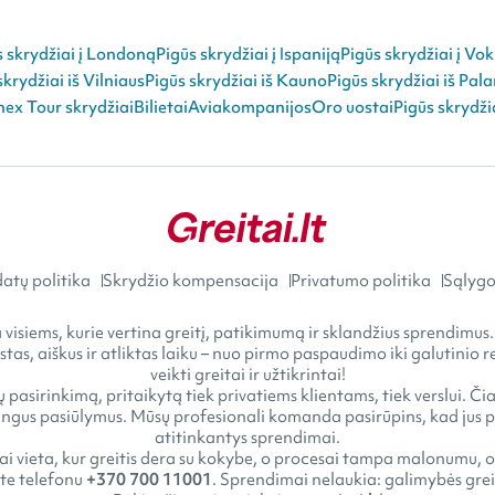
s skrydžiai į Londoną
Pigūs skrydžiai į Ispaniją
Pigūs skrydžiai į Vok
skrydžiai iš Vilniaus
Pigūs skrydžiai iš Kauno
Pigūs skrydžiai iš Pal
ex Tour skrydžiai
Bilietai
Aviakompanijos
Oro uostai
Pigūs skrydži
atų politika
Skrydžio kompensacija
Privatumo politika
Sąlygos
visiems, kurie vertina greitį, patikimumą ir sklandžius sprendimus.
astas, aiškus ir atliktas laiku – nuo pirmo paspaudimo iki galutini
veikti greitai ir užtikrintai!
 pasirinkimą, pritaikytą tiek privatiems klientams, tiek verslui. Č
gus pasiūlymus. Mūsų profesionali komanda pasirūpins, kad jus pasi
atitinkantys sprendimai.
tai vieta, kur greitis dera su kokybe, o procesai tampa malonumu, o
kite telefonu
+370 700 11001
. Sprendimai nelaukia: galimybės greit