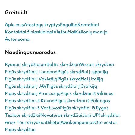
Greitai.lt
Apie mus
Atostogų kryptys
Pagalba
Kontaktai
Kontaktai žiniasklaidai
Viešbučiai
Kelionių manija
Autonuoma
Naudingos nuorodos
Ryanair skrydžiai
airBaltic skrydžiai
Wizzair skrydžiai
Pigūs skrydžiai į Londoną
Pigūs skrydžiai į Ispaniją
Pigūs skrydžiai į Vokietiją
Pigūs skrydžiai į Italiją
Pigūs skrydžiai į JAV
Pigūs skrydžiai į Graikiją
Pigūs skrydžiai į Prancūziją
Pigūs skrydžiai iš Vilniaus
Pigūs skrydžiai iš Kauno
Pigūs skrydžiai iš Palangos
Pigūs skrydžiai iš Varšuvos
Pigūs skrydžiai iš Rygos
Teztour skrydžiai
Novaturas skrydžiai
Join UP! skrydžiai
Anex Tour skrydžiai
Bilietai
Aviakompanijos
Oro uostai
Pigūs skrydžiai