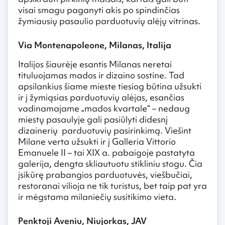
visai smagu paganyti akis po spindinčias
žymiausių pasaulio parduotuvių alėjų vitrinas.
Via Montenapoleone, Milanas, Italija
Italijos šiaurėje esantis Milanas neretai
tituluojamas mados ir dizaino sostine. Tad
apsilankius šiame mieste tiesiog būtina užsukti
ir į žymiąsias parduotuvių alėjas, esančias
vadinamajame „mados kvartale“ – nedaug
miestų pasaulyje gali pasiūlyti didesnį
dizainerių parduotuvių pasirinkimą. Viešint
Milane verta užsukti ir į Galleria Vittorio
Emanuele II – tai XIX a. pabaigoje pastatyta
galerija, dengta skliautuotu stikliniu stogu. Čia
įsikūrę prabangios parduotuvės, viešbučiai,
restoranai vilioja ne tik turistus, bet taip pat yra
ir mėgstama milaniečių susitikimo vieta.
Penktoji Aveniu, Niujorkas, JAV