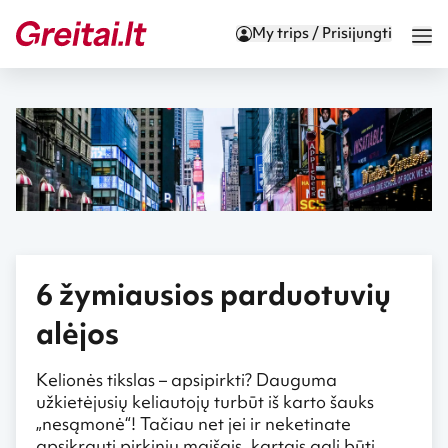
My trips / Prisijungti
6 žymiausios parduotuvių
alėjos
Kelionės tikslas – apsipirkti? Dauguma
užkietėjusių keliautojų turbūt iš karto šauks
„nesąmonė“! Tačiau net jei ir neketinate
apsikrauti pirkinių maišais, kartais gali būti