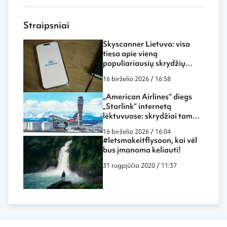
Straipsniai
Skyscanner Lietuva: visa
tiesa apie vieną
populiariausių skrydžių
paieškos sistemų
16 birželio 2026 / 16:58
„American Airlines“ diegs
„Starlink“ internetą
lėktuvuose: skrydžiai tampa
dar labiau panašūs į darbą
16 birželio 2026 / 16:04
biure ar namuose
#letsmakeitflysoon, kai vėl
bus įmanoma keliauti!
31 rugpjūčio 2020 / 11:37