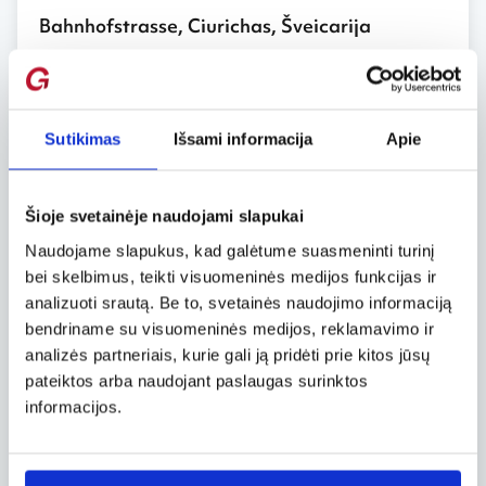
Bahnhofstrasse, Ciurichas, Šveicarija
Prabanga spindinti Bahnhofstrasse Ciuricho
centre driekiasi maždaug 1,5 km. Net jei ir
neketinate įsigyti žymiausių pasaulio dizainerių
sukurtų drabužių, avalynės ar aksesuarų, verta
Sutikimas
Išsami informacija
Apie
užsukti į šią gatvę – bent paspoksoti į
blizgančias vitrinas, prikrautas aukso dirbinių,
deimantų ir, be abejo, prabangių šveicariškų
Šioje svetainėje naudojami slapukai
laikrodžių.
Naudojame slapukus, kad galėtume suasmeninti turinį
bei skelbimus, teikti visuomeninės medijos funkcijas ir
Eliziejaus laukai, Paryžius, Prancūzija
analizuoti srautą. Be to, svetainės naudojimo informaciją
Eliziejaus laukai (Champs Elysées) – tai ne tik
bendriname su visuomeninės medijos, reklamavimo ir
žymiausia gatvė visoje Prancūzijoje, bet ir rojus
analizės partneriais, kurie gali ją pridėti prie kitos jūsų
mėgstantiems apsipirkinėti. Tačiau meilės
pateiktos arba naudojant paslaugas surinktos
mieste apstu ir kitų legendinių apsipirkimo
informacijos.
vietų, pavyzdžiui, Galeries Lafayette ir
Printemps universalinės parduotuvės, esančios
Haussmann bulvare. O Avenue Montaigne