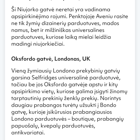
Ši Niujorko gatvė neretai yra vadinama
apsipirkinėjimo rojumi. Penktojoje Aveniu rasite
ne tik žymių dizainerių parduotuves, mados
namus, bet ir milžiniškas universalines
parduotuves, kuriose laiką mielai leidžia
madingi niujorkiečiai.
Oksfordo gatvė, Londonas, UK
Vieną žymiausių Londono prekybinių gatvių
garsina Selfridges universalinė parduotuvė,
tačiau be jos Oksfordo gatvėje apstu ir kitų
apsipirkimo vietų, kuriose galima įsigyti žinomų
tarptautinių prekinių ženklų prekių. Norintys
daugiau prabangos turėtų užsukti į Bondo
gatvę, kurioje įsikūrusios prabangiausios
Londono parduotuvės – boutique, prabangių
papuošalų, kvepalų parduotuvės,
antikvariatai.