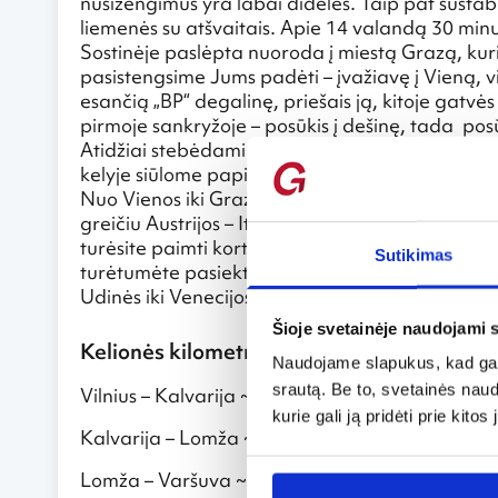
nusižengimus yra labai didelės. Taip pat sustabd
liemenės su atšvaitais. Apie 14 valandą 30 minu
Sostinėje paslėpta nuoroda į miestą Grazą, kuri
pasistengsime Jums padėti – įvažiavę į Vieną, vis
esančią „BP“ degalinę, priešais ją, kitoje gatv
pirmoje sankryžoje – posūkis į dešinę, tada pos
Atidžiai stebėdami nuorodas – išvažiuosite į labai
kelyje siūlome papildyti kuro atsargas, nes Austri
Nuo Vienos iki Grazo ~ 200 km, nuo Grazo iki 
greičiu Austrijos – Italijos pasienį kirsite ~ 19va
turėsite paimti kortelę – mokesčiams už kelius.
Sutikimas
turėtumėte pasiekti Udinę. Už kelius šioje atk
Udinės iki Venecijos ~ 128km, taigi Venecijoje 
Šioje svetainėje naudojami 
Kelionės kilometražas ir eiga:
Naudojame slapukus, kad galė
srautą. Be to, svetainės nau
Vilnius – Kalvarija ~ 180 km
kurie gali ją pridėti prie kit
Kalvarija – Lomža ~ 176 km
Lomža – Varšuva ~ 135 km