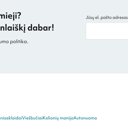
mieji?
Jūsų el. pašto adresas
laiškį dabar!
umo politika.
niasklaidai
Viešbučiai
Kelionių manija
Autonuoma