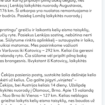
me dar kartą pripildyti pilną baką degalų, nes
iavus į Lenkiją laikykitės nuorodų Augustavas,
 176 km. Ši atkarpa yra nuolatos remontuojama ir
ir budrūs. Pasiekę Lomžą laikykitės nuorodų į
tingu“ greičiu ir laikantis kelių eismo taisyklių,
ų ryte. Pasiekus Lenkijos sostinę, nebūtina nerti
. Siūlytume rinktis aplinkkelį – sutaupysite ir laiko,
 puikiai matomas. Mes pasirinkome važiuoti
 Varšuvos iki Katovicų ~ 292 km. Keliai čia geresni
valandą ryto. Čia siūlome vėl pripilti pilną baką
s brangesnis. Išvykstant iš Katovicų, laikykitės
Čekijos pasienio postą, sustokite šalia dešinėje kelio
ti už kelius. Čia galite įsigyti „vinjetes“ –
Čekijos, bei Austrijos keliais 14 dienų. Užsilipdę
laikykitės nuorodų į Olomouc, Brno. Apie 13 valandą
os. Nuo Brno iki Vienos ~ 127 km. Kelias neblogos
griežtai laikytis kelių eismo taisyklių, nes baudos už