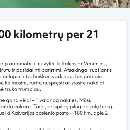
800 kilometrų per 21
p automobiliu nuvykti iki Italijos ar Venecijos,
utu ir pasidalinti patirtimi. Atsakingai ruošiantis
emėlapiu ir techniškai tvarkingu, bei patogiu
keliausite, turite nuspręsti ar stosite nakčiai
nė truko trumpiau.
kome gana vėlai – 1 valandą nakties. Mūsų
landą vakare. Taigi, prisipildę pilną degalų baką,
us iki Kalvarijos pasienio posto ~ 180 km, apie 2