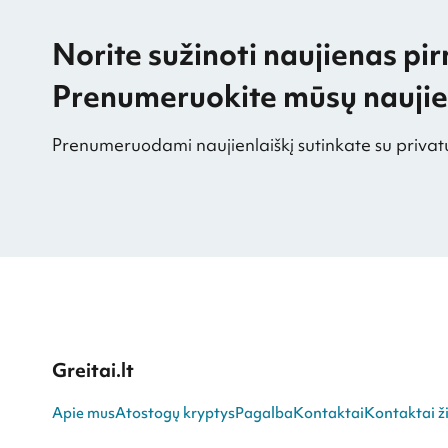
Norite sužinoti naujienas pir
Prenumeruokite mūsų naujien
Prenumeruodami naujienlaiškį sutinkate su privat
Greitai.lt
Apie mus
Atostogų kryptys
Pagalba
Kontaktai
Kontaktai ži