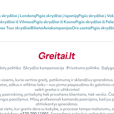
s skrydžiai į Londoną
Pigūs skrydžiai į Ispaniją
Pigūs skrydžiai į Vok
skrydžiai iš Vilniaus
Pigūs skrydžiai iš Kauno
Pigūs skrydžiai iš Pal
ex Tour skrydžiai
Bilietai
Aviakompanijos
Oro uostai
Pigūs skrydži
atų politika
Skrydžio kompensacija
Privatumo politika
Sąlygos
visiems, kurie vertina greitį, patikimumą ir sklandžius sprendimus.
astas, aiškus ir atliktas laiku – nuo pirmo paspaudimo iki galutini
veikti greitai ir užtikrintai!
 pasirinkimą, pritaikytą tiek privatiems klientams, tiek verslui. Č
gus pasiūlymus. Mūsų profesionali komanda pasirūpins, kad jus pasi
atitinkantys sprendimai.
tai vieta, kur greitis dera su kokybe, o procesai tampa malonumu, o
kite telefonu
+370 700 11001
. Sprendimai nelaukia: galimybės greit