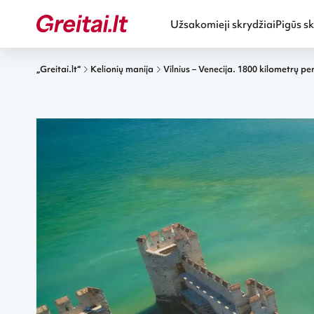
Užsakomieji skrydžiai
Pigūs sk
„Greitai.lt“
Kelionių manija
Vilnius – Venecija. 1800 kilometrų pe