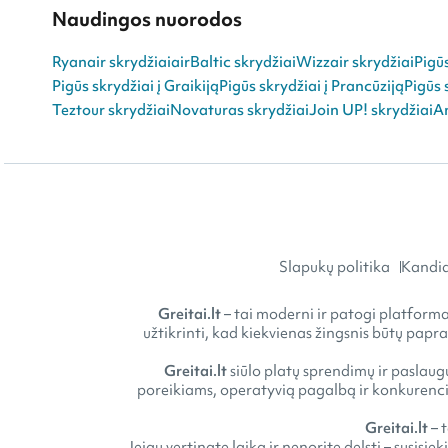
Naudingos nuorodos
Ryanair skrydžiai
airBaltic skrydžiai
Wizzair skrydžiai
Pigū
Pigūs skrydžiai į Graikiją
Pigūs skrydžiai į Prancūziją
Pigūs 
Teztour skrydžiai
Novaturas skrydžiai
Join UP! skrydžiai
An
Slapukų politika
Kandid
Greitai.lt
– tai moderni ir patogi platforma 
užtikrinti, kad kiekvienas žingsnis būtų papr
Greitai.lt
siūlo platų sprendimų ir paslaugų
poreikiams, operatyvią pagalbą ir konkurencin
Greitai.lt
– 
Jeigu vertinate laiką ir nenorite delsti – susisie