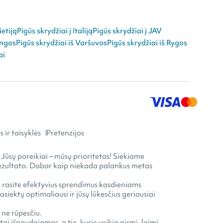
ietiją
Pigūs skrydžiai į Italiją
Pigūs skrydžiai į JAV
angos
Pigūs skrydžiai iš Varšuvos
Pigūs skrydžiai iš Rygos
ai
 ir taisyklės
Pretenzijos
 Jūsų poreikiai – mūsų prioritetas! Siekiame
o rezultato. Dabar kaip niekada palankus metas
ia rasite efektyvius sprendimus kasdieniams
ektų optimaliausi ir jūsų lūkesčius geriausiai
 ne rūpesčiu.
ai išnaudojamos, o tie, kurie veikia pirmi, laimi.