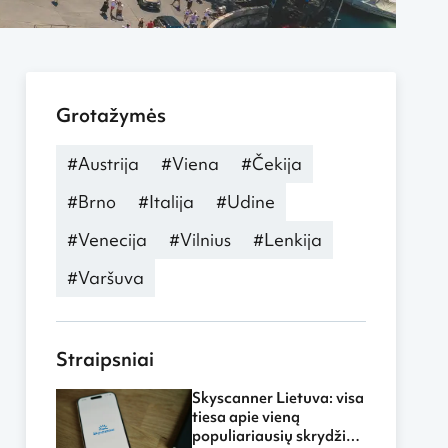
Grotažymės
#Austrija
#Viena
#Čekija
#Brno
#Italija
#Udine
#Venecija
#Vilnius
#Lenkija
#Varšuva
Straipsniai
Skyscanner Lietuva: visa
tiesa apie vieną
populiariausių skrydžių