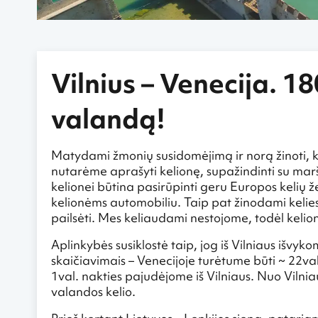
Vilnius – Venecija. 1
valandą!
Matydami žmonių susidomėjimą ir norą žinoti, kai
nutarėme aprašyti kelionę, supažindinti su maršr
kelionei būtina pasirūpinti geru Europos kelių ž
kelionėms automobiliu. Taip pat žinodami keliese 
pailsėti. Mes keliaudami nestojome, todėl kelio
Aplinkybės susiklostė taip, jog iš Vilniaus išvy
skaičiavimais – Venecijoje turėtume būti ~ 22va
1val. nakties pajudėjome iš Vilniaus. Nuo Vilnia
valandos kelio.