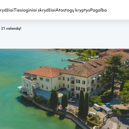
rydžiai
Tiesioginiai skrydžiai
Atostogų kryptys
Pagalba
r 21 valandą!