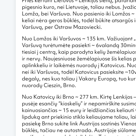
Prieš kertant Lietuvos – Lenkijos sieną, pataria
pigesnio kuro, nei Lietuvoje, toliau nebus. Įvaž
Lomža, bei Varšuva. Nuo pasienio iki Lomžos ~
keliai nėra geros būklės, todėl būkite atsargūs 
Varšuvą, per Ostraw Mazoviecki.
Nuo Lomžos iki Varšuvos ~ 135 km. Važiuojant „pro
Varšuvą turėtumėte pasiekti ~ 6valandą 30minuči
tiesiai į centrą, kaip parodyta kelių žemėlapiuose
ir nervų. Naujesniuose žemėlapiuose šis kelias
aplinkkeliu ir laikėmės nuorodų į Katovicus. Nuo
nei iki Varšuvos, todėl Katovicus pasieksite ~10
degalų, nes kuo toliau į Vakarų Europą, tuo kura
nuorodų Cieszin, Brno.
Nuo Katovicų iki Brno ~ 277 km. Kirtę Lenkijos – 
pusėje esančių “kioskelių” ir nepamirškite susimokė
kainuosiančias ~ 15 eurų ir leidžiančias keliauti 
lipduką ant priekinio stiklo keliaujame toliau, 
pasiekę Brno sukite link Austrijos sostinės Vien
būklės, tačiau ne autostrada. Austrijoje siūlome 