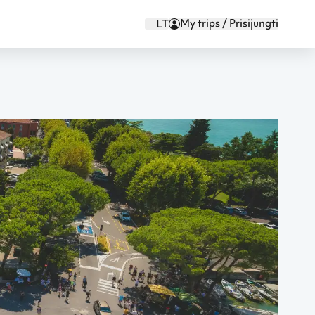
My trips / Prisijungti
LT