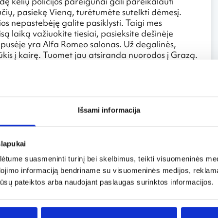
ę kelių policijos pareigūnai gali pareikalauti
čių, pasiekę Vieną, turėtumėte sutelkti dėmesį.
os nepastebėję galite pasiklysti. Taigi mes
ą laiką važiuokite tiesiai, pasieksite dešinėje
ės pusėje yra Alfa Romeo salonas. Už degalinės,
ūkis į kairę. Tuomet jau atsiranda nuorodos į Grazą.
 gerą kelią, platų greitkelį iki pat Italijos. Šiame
joje, paskutiniu metu, degalai pigesni, nei Italijoje.
Klagenfurto ~ 138 km. Važiuojant ~ 120km/valandą
landą. Pasiekę Italiją – privažiuosite postus, kur
 Toliau laikykitės nuorodų į Udinę. Apie 20valandą
Išsami informacija
arpoje sumokėsite ne daugiau nei 10 eurų. Nuo
turėtumėte būti ~21.30 – 22 valandą.
slapukai
tume suasmeninti turinį bei skelbimus, teikti visuomeninės medij
dojimo informaciją bendriname su visuomeninės medijos, reklamav
os jūsų pateiktos arba naudojant paslaugas surinktos informacijos.