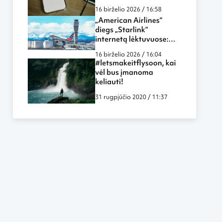
paieškos sistemų
16 birželio 2026 / 16:58
„American Airlines“
diegs „Starlink“
internetą lėktuvuose:
skrydžiai tampa dar
16 birželio 2026 / 16:04
labiau panašūs į darbą
#letsmakeitflysoon, kai
biure ar namuose
vėl bus įmanoma
keliauti!
31 rugpjūčio 2020 / 11:37