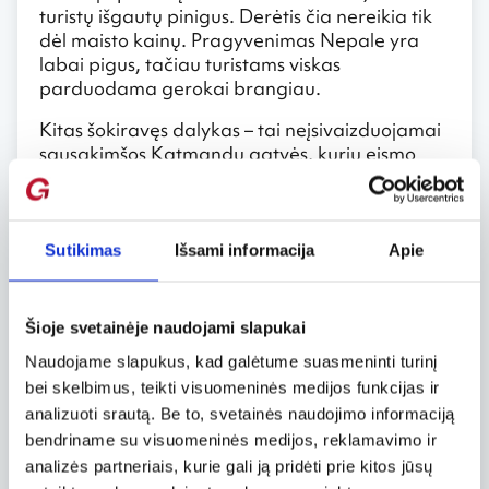
turistų išgautų pinigus. Derėtis čia nereikia tik
dėl maisto kainų. Pragyvenimas Nepale yra
labai pigus, tačiau turistams viskas
parduodama gerokai brangiau.
Kitas šokiravęs dalykas – tai neįsivaizduojamai
sausakimšos Katmandu gatvės, kurių eismo
dalyviai čia yra ir vežimai su įkinkytais arkliais,
ir motoroleriai, automobiliai, autobusai.
„Važiavimas autobusais buvo dar vienas
neįprastas patyrimas: sėdi didžiulėje spūstyje,
Sutikimas
Išsami informacija
Apie
visi autobuso langai ir priekinės durys
atidarytos. Prie vairuotojo atsistoję trys-keturi
berniukai kai tik reikia kažkur pristabdyti, o
Šioje svetainėje naudojami slapukai
reikia nuolat, nes kažkas vis iššoka prieš
Naudojame slapukus, kad galėtume suasmeninti turinį
autobusą, trinkteli į autobuso duris, kad
bei skelbimus, teikti visuomeninės medijos funkcijas ir
vairuotojas išgirstų. Vyksta nuolatinis kelių
analizuoti srautą. Be to, svetainės naudojimo informaciją
žmonių darbas, kad tas autobusas
pravažiuotų“, – įspūdžiais dalinosi Giedrė. Ji
bendriname su visuomeninės medijos, reklamavimo ir
atkreipė dėmesį ir į tai, kad kelionė autobusu
analizės partneriais, kurie gali ją pridėti prie kitos jūsų