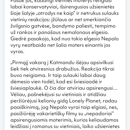
Pasak jos, kadangi vietinės moterys rengiasi
labai konservatyviai, išsirengusios užsienietės
šioje šalyje „atrodys ne kaip“ ir netrukus sulauks
vietinių reakcijos: įžūlaus ar net smerkiančio
žvilgsnio gatvėse, bandymo paliesti, tempimo
už rankos ir panašaus nemalonaus elgesio.
Giedrė pasakojo, kad nuo tokio elgesio Nepalo
vyrų neatbaido net šalia moters einantis jos
vyras.
„Pirmąjį vakarą į Katmandu išėjau apsivilkusi
šiek tiek atviresnius drabužius. Reakcija tikrai
buvo neigiama. Ir taip sulauki labai daug
dėmesio vien todėl, kad esi šviesiaodė ir
šviesiaplaukė. O čia dar atviriau apsirengusi…
Vėliau, pašnekėjusi su vietiniais ir atidžiau
peržiūrėjusi kelionių gidą Lonely Planet, radau
paaiškinimą, jog Nepalo vyrai taip elgiasi, nes,
pasižiūrėję vakarietiškų filmų su „nepadoriai‘‘
apsirengusiomis moterimis, kurios keliaudamos
leidžiasi į romanus su vietiniais, laiko užsienietes