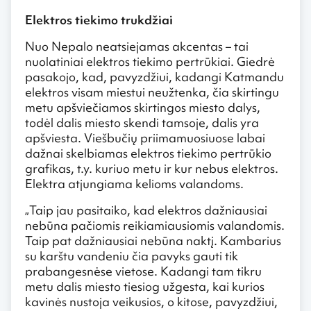
Elektros tiekimo trukdžiai
Nuo Nepalo neatsiejamas akcentas – tai
nuolatiniai elektros tiekimo pertrūkiai. Giedrė
pasakojo, kad, pavyzdžiui, kadangi Katmandu
elektros visam miestui neužtenka, čia skirtingu
metu apšviečiamos skirtingos miesto dalys,
todėl dalis miesto skendi tamsoje, dalis yra
apšviesta. Viešbučių priimamuosiuose labai
dažnai skelbiamas elektros tiekimo pertrūkio
grafikas, t.y. kuriuo metu ir kur nebus elektros.
Elektra atjungiama kelioms valandoms.
„Taip jau pasitaiko, kad elektros dažniausiai
nebūna pačiomis reikiamiausiomis valandomis.
Taip pat dažniausiai nebūna naktį. Kambarius
su karštu vandeniu čia pavyks gauti tik
prabangesnėse vietose. Kadangi tam tikru
metu dalis miesto tiesiog užgesta, kai kurios
kavinės nustoja veikusios, o kitose, pavyzdžiui,