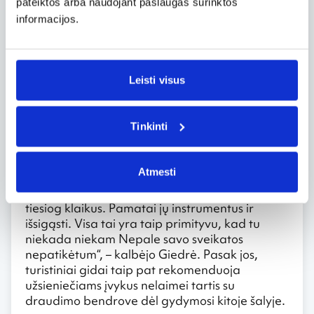
čia užtrunka ilgai.
pateiktos arba naudojant paslaugas surinktos
informacijos.
Be to, Katmandu gatvėse – gausybė gatvės
turgų, kuriuose, pasak Giedrės, pardavinėjami
tokie daiktai, apie kuriuos nebūtum
pagalvojęs, arba kuriuos Lietuvoje galėjai
Leisti visus
nusipirkti prieš 20 metų: įvairūs išpakuoti siūlai,
muilai ir daugybė kitų prastos kokybės prekių.
Tinkinti
Ne mažiau šokiravo ir įvairios čia teikiamos
paslaugos – primityvios kirpyklos, odontologų
kabinetai. „Matėme siaubingą odontologo
Atmesti
saloną, kuriame buvo parodyta, kaip atrodė
žmogaus dantys po jų sutvarkymo. Rezultatas
tiesiog klaikus. Pamatai jų instrumentus ir
išsigąsti. Visa tai yra taip primityvu, kad tu
niekada niekam Nepale savo sveikatos
nepatikėtum“, – kalbėjo Giedrė. Pasak jos,
turistiniai gidai taip pat rekomenduoja
užsieniečiams įvykus nelaimei tartis su
draudimo bendrove dėl gydymosi kitoje šalyje.