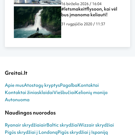
dar labiau panašūs į darbą
16 birželio 2026 / 16:04
biure ar namuose
#letsmakeitflysoon, kai vėl
bus įmanoma keliauti!
31 rugpjūčio 2020 / 11:37
Greitai.lt
Apie mus
Atostogų kryptys
Pagalba
Kontaktai
Kontaktai žiniasklaidai
Viešbučiai
Kelionių manija
Autonuoma
Naudingos nuorodos
Ryanair skrydžiai
airBaltic skrydžiai
Wizzair skrydžiai
Pigūs skrydžiai į Londoną
Pigūs skrydžiai į Ispaniją