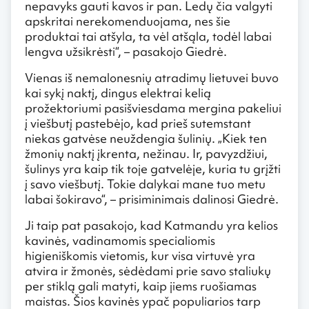
nepavyks gauti kavos ir pan. Ledų čia valgyti
apskritai nerekomenduojama, nes šie
produktai tai atšyla, ta vėl atšąla, todėl labai
lengva užsikrėsti“, – pasakojo Giedrė.
Vienas iš nemalonesnių atradimų lietuvei buvo
kai sykį naktį, dingus elektrai kelią
prožektoriumi pasišviesdama mergina pakeliui
į viešbutį pastebėjo, kad prieš sutemstant
niekas gatvėse neuždengia šulinių. „Kiek ten
žmonių naktį įkrenta, nežinau. Ir, pavyzdžiui,
šulinys yra kaip tik toje gatvelėje, kuria tu grįžti
į savo viešbutį. Tokie dalykai mane tuo metu
labai šokiravo“, – prisiminimais dalinosi Giedrė.
Ji taip pat pasakojo, kad Katmandu yra kelios
kavinės, vadinamomis specialiomis
higieniškomis vietomis, kur visa virtuvė yra
atvira ir žmonės, sėdėdami prie savo staliukų
per stiklą gali matyti, kaip jiems ruošiamas
maistas. Šios kavinės ypač populiarios tarp