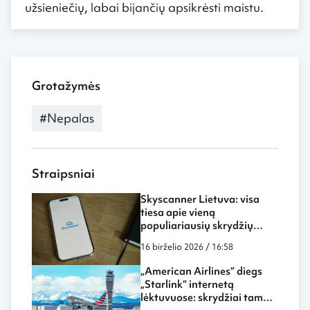
užsieniečių, labai bijančių apsikrėsti maistu.
Grotažymės
#Nepalas
Straipsniai
Skyscanner Lietuva: visa
tiesa apie vieną
populiariausių skrydžių
paieškos sistemų
16 birželio 2026 / 16:58
„American Airlines“ diegs
„Starlink“ internetą
lėktuvuose: skrydžiai tampa