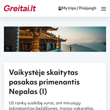
My trips / Prisijungti
Vaikystėje skaitytas
pasakas primenantis
Nepalas (I)
Už rankų susikibę vyrai, ant mirusiųjų
šokinėjančios beždžionės, tranzo vakarėliai,