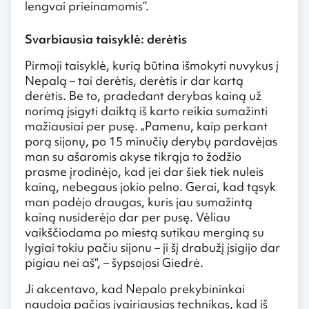
lengvai prieinamomis‘‘.
Svarbiausia taisyklė: derėtis
Pirmoji taisyklė, kurią būtina išmokyti nuvykus į
Nepalą – tai derėtis, derėtis ir dar kartą
derėtis. Be to, pradedant derybas kainą už
norimą įsigyti daiktą iš karto reikia sumažinti
mažiausiai per pusę. „Pamenu, kaip perkant
porą sijonų, po 15 minučių derybų pardavėjas
man su ašaromis akyse tikrąja to žodžio
prasme įrodinėjo, kad jei dar šiek tiek nuleis
kainą, nebegaus jokio pelno. Gerai, kad tąsyk
man padėjo draugas, kuris jau sumažintą
kainą nusiderėjo dar per pusę. Vėliau
vaikščiodama po miestą sutikau merginą su
lygiai tokiu pačiu sijonu – ji šį drabužį įsigijo dar
pigiau nei aš“, – šypsojosi Giedrė.
Ji akcentavo, kad Nepalo prekybininkai
naudoja pačias įvairiausias technikas, kad iš