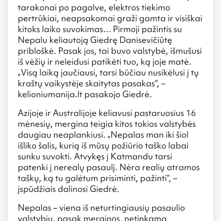
tarakonai po pagalve, elektros tiekimo
pertrūkiai, neapsakomai graži gamta ir visiškai
kitoks laiko suvokimas… Pirmoji pažintis su
Nepalu keliautoją Giedrę Danisevičiūtę
pribloškė. Pasak jos, tai buvo valstybė, išmušusi
iš vėžių ir neleidusi patikėti tuo, ką joje matė.
„Visą laiką jaučiausi, tarsi būčiau nusikėlusi į tų
kraštų vaikystėje skaitytas pasakas“, –
kelioniumanija.lt pasakojo Giedrė.
Azijoje ir Australijoje keliavusi pastaruosius 16
mėnesių, mergina teigia kitos tokios valstybės
daugiau neaplankiusi. „Nepalas man iki šiol
išliko šalis, kurią iš mūsų požiūrio taško labai
sunku suvokti. Atvykęs į Katmandu tarsi
patenki į nerealų pasaulį. Nėra realių atramos
taškų, ką tu galėtum prisiminti, pažinti“, –
įspūdžiais dalinosi Giedrė.
Nepalas – viena iš neturtingiausių pasaulio
valstybių, pasak merginos, netinkama