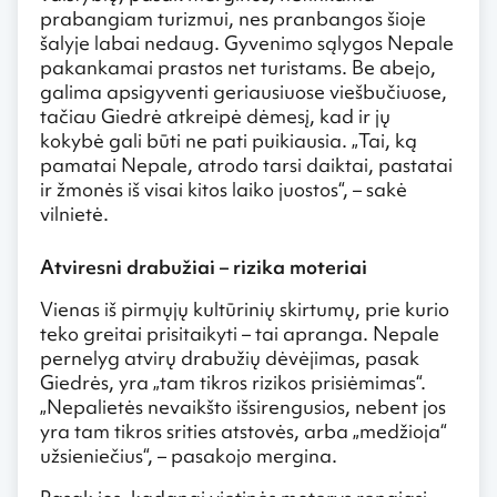
prabangiam turizmui, nes pranbangos šioje
šalyje labai nedaug. Gyvenimo sąlygos Nepale
pakankamai prastos net turistams. Be abejo,
galima apsigyventi geriausiuose viešbučiuose,
tačiau Giedrė atkreipė dėmesį, kad ir jų
kokybė gali būti ne pati puikiausia. „Tai, ką
pamatai Nepale, atrodo tarsi daiktai, pastatai
ir žmonės iš visai kitos laiko juostos“, – sakė
vilnietė.
Atviresni drabužiai – rizika moteriai
Vienas iš pirmųjų kultūrinių skirtumų, prie kurio
teko greitai prisitaikyti – tai apranga. Nepale
pernelyg atvirų drabužių dėvėjimas, pasak
Giedrės, yra „tam tikros rizikos prisiėmimas“.
„Nepalietės nevaikšto išsirengusios, nebent jos
yra tam tikros srities atstovės, arba „medžioja“
užsieniečius“, – pasakojo mergina.