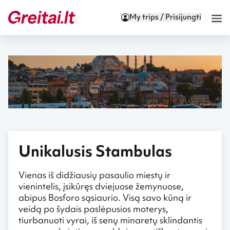
My trips / Prisijungti
Unikalusis Stambulas
Vienas iš didžiausių pasaulio miestų ir
vienintelis, įsikūręs dviejuose žemynuose,
abipus Bosforo sąsiaurio. Visą savo kūną ir
veidą po šydais paslėpusios moterys,
tiurbanuoti vyrai, iš senų minaretų sklindantis