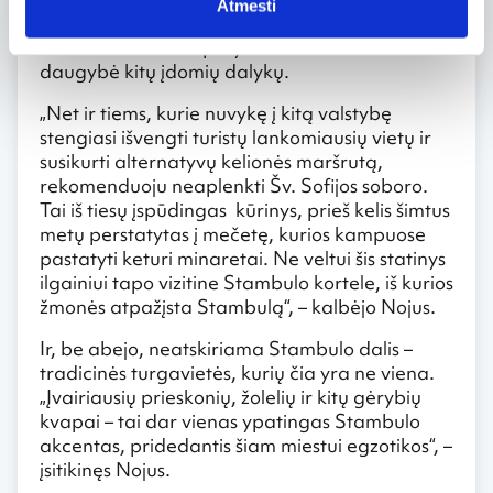
Atmesti
minaretus, Šv. Sofijos soboras, didysis turgus,
vis dar veikiančios pirtys – hamamai ir
daugybė kitų įdomių dalykų.
„Net ir tiems, kurie nuvykę į kitą valstybę
stengiasi išvengti turistų lankomiausių vietų ir
susikurti alternatyvų kelionės maršrutą,
rekomenduoju neaplenkti Šv. Sofijos soboro.
Tai iš tiesų įspūdingas kūrinys, prieš kelis šimtus
metų perstatytas į mečetę, kurios kampuose
pastatyti keturi minaretai. Ne veltui šis statinys
ilgainiui tapo vizitine Stambulo kortele, iš kurios
žmonės atpažįsta Stambulą“, – kalbėjo Nojus.
Ir, be abejo, neatskiriama Stambulo dalis –
tradicinės turgavietės, kurių čia yra ne viena.
„Įvairiausių prieskonių, žolelių ir kitų gėrybių
kvapai – tai dar vienas ypatingas Stambulo
akcentas, pridedantis šiam miestui egzotikos“, –
įsitikinęs Nojus.