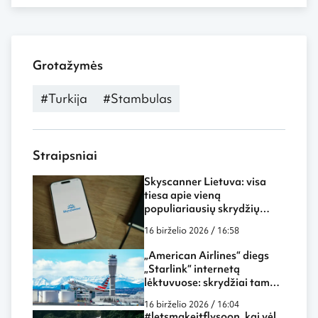
Grotažymės
#Turkija
#Stambulas
Straipsniai
Skyscanner Lietuva: visa
tiesa apie vieną
populiariausių skrydžių
paieškos sistemų
16 birželio 2026 / 16:58
„American Airlines“ diegs
„Starlink“ internetą
lėktuvuose: skrydžiai tampa
dar labiau panašūs į darbą
16 birželio 2026 / 16:04
biure ar namuose
#letsmakeitflysoon, kai vėl