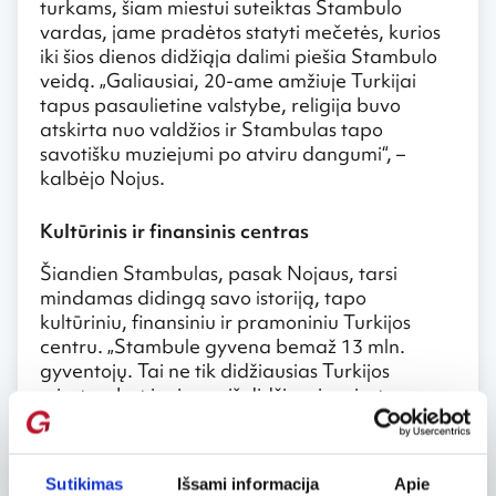
turkams, šiam miestui suteiktas Stambulo
vardas, jame pradėtos statyti mečetės, kurios
iki šios dienos didžiąja dalimi piešia Stambulo
veidą. „Galiausiai, 20-ame amžiuje Turkijai
tapus pasaulietine valstybe, religija buvo
atskirta nuo valdžios ir Stambulas tapo
savotišku muziejumi po atviru dangumi“, –
kalbėjo Nojus.
Kultūrinis ir finansinis centras
Šiandien Stambulas, pasak Nojaus, tarsi
mindamas didingą savo istoriją, tapo
kultūriniu, finansiniu ir pramoniniu Turkijos
centru. „Stambule gyvena bemaž 13 mln.
gyventojų. Tai ne tik didžiausias Turkijos
miestas, bet ir vienas iš didžiausių miestų
pasaulyje, – pasakojo Nojus. – Stambulas yra
traukos centras įvairiausiomis prasmėmis:
kultūrine, finansine, mokslo: miestas garsėja ir
Sutikimas
Išsami informacija
Apie
savo senais universitetais“.