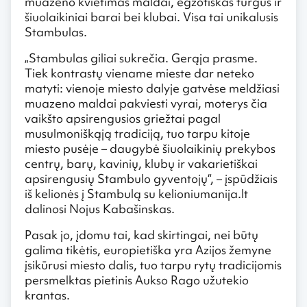
muazeno kvietimas maldai, egzotiškas turgus ir
šiuolaikiniai barai bei klubai. Visa tai unikalusis
Stambulas.
„Stambulas giliai sukrečia. Gerąja prasme.
Tiek kontrastų viename mieste dar neteko
matyti: vienoje miesto dalyje gatvėse meldžiasi
muazeno maldai pakviesti vyrai, moterys čia
vaikšto apsirengusios griežtai pagal
musulmoniškąją tradiciją, tuo tarpu kitoje
miesto pusėje – daugybė šiuolaikinių prekybos
centrų, barų, kavinių, klubų ir vakarietiškai
apsirengusių Stambulo gyventojų“, – įspūdžiais
iš kelionės į Stambulą su kelioniumanija.lt
dalinosi Nojus Kabašinskas.
Pasak jo, įdomu tai, kad skirtingai, nei būtų
galima tikėtis, europietiška yra Azijos žemyne
įsikūrusi miesto dalis, tuo tarpu rytų tradicijomis
persmelktas pietinis Aukso Rago užutekio
krantas.