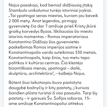
Nojus pasakojo, kad bemaž didžiausią įtaką
Stambulo unikalumui turėjo istoriniai įvykiai.
„Tai ypatingai senas miestas, kuriam jau beveik
2 000 metų. Anot legendos, pirmąją
gyvenvietę čia dar 7 amžiuje prieš Kristų įkūrė
graikų karvedys Byzas. Iškiliausias šio miesto
istorinis momentas – Romos imperatoriaus
Konstantino Didžiojo šios gyvenvietės
paskelbimas Romos imperijos sostine ir
Konstantinopolio vardo suteikimas 330 metais.
Konstantinopolis, kaip žinia, tuo metu tapo
politikos ir kultūros centras. Čia klestėjo
bizantiškasis menas, ypatingai – dailė,
skulptūra, architektūra“, – kalbėjo Nojus.
Būtent šiuo laikotarpiu buvo pastatyta
daugybė bažnyčių ir kitų pastatų, į kuriuos
šiandien plūsta turistai iš viso pasaulio. Tarp šių
pastatų – ir garsusis Šv. Sofijos soboras. 15-
ame amžiuje Konstantinopoliui atitekus