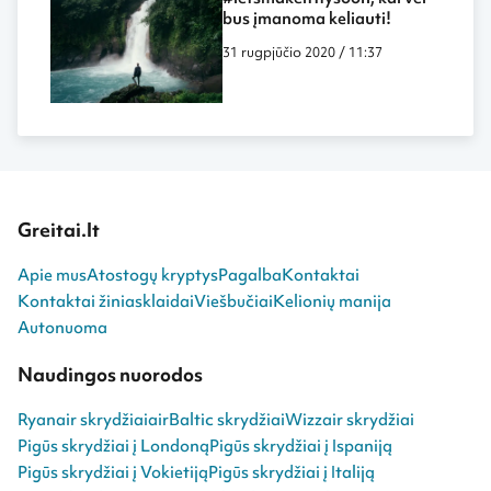
bus įmanoma keliauti!
31 rugpjūčio 2020 / 11:37
Greitai.lt
Apie mus
Atostogų kryptys
Pagalba
Kontaktai
Kontaktai žiniasklaidai
Viešbučiai
Kelionių manija
Autonuoma
Naudingos nuorodos
Ryanair skrydžiai
airBaltic skrydžiai
Wizzair skrydžiai
Pigūs skrydžiai į Londoną
Pigūs skrydžiai į Ispaniją
Pigūs skrydžiai į Vokietiją
Pigūs skrydžiai į Italiją