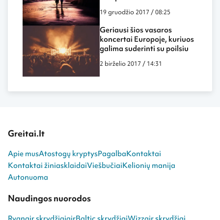
19 gruodžio 2017 / 08:25
Geriausi šios vasaros
koncertai Europoje, kuriuos
galima suderinti su poilsiu
2 birželio 2017 / 14:31
Greitai.lt
Apie mus
Atostogų kryptys
Pagalba
Kontaktai
Kontaktai žiniasklaidai
Viešbučiai
Kelionių manija
Autonuoma
Naudingos nuorodos
Ryanair skrydžiai
airBaltic skrydžiai
Wizzair skrydžiai