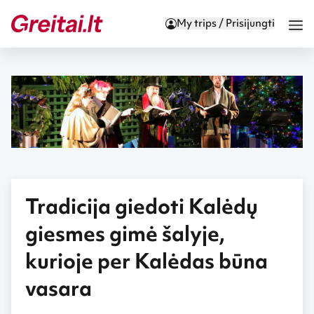
My trips / Prisijungti
Tradicija giedoti Kalėdų
giesmes gimė šalyje,
kurioje per Kalėdas būna
vasara