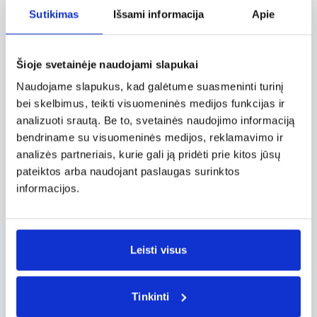
kraštuose.
Sutikimas
Išsami informacija
Apie
Dar keletas įdomybių apie Kalėdines
giesmes:
Šioje svetainėje naudojami slapukai
Naudojame slapukus, kad galėtume suasmeninti turinį
Manoma, jog pirmosios Kalėdoms skirtos
bei skelbimus, teikti visuomeninės medijos funkcijas ir
katalikų giesmės buvo sukurtos dar 4 amžiuje,
tačiau labiausiai išpopuliarėjo po
analizuoti srautą. Be to, svetainės naudojimo informaciją
Reformacijos.
bendriname su visuomeninės medijos, reklamavimo ir
analizės partneriais, kurie gali ją pridėti prie kitos jūsų
Populiarioji Kalėdinė giesmė „Tyli naktis, šventa
pateiktos arba naudojant paslaugas surinktos
naktis“ (Silent Night, arba vokiškai Stille Nacht)
informacijos.
buvo sukurta ir pirmąkart atlikta 1818 m.
Kalėdų išvakarėse nedideliame Austrijos
miestelyje netoli Zalcburgo, o 2011 m. įtraukta
į Unesco nematerialaus kultūrinio paveldo
Leisti visus
sąrašą.
Kai kuriose šalyse vyrauja įsitikinimas, jog
Tinkinti
Kalėdines giesmes tinka giedoti tik Kalėdų
laikotarpiu, t.y. nuo gruodžio pradžios iki