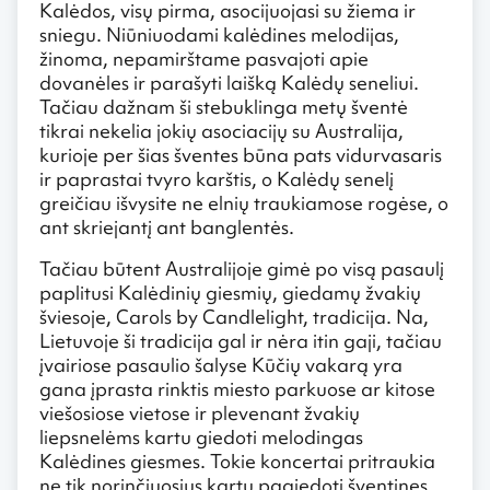
Kalėdos, visų pirma, asocijuojasi su žiema ir
sniegu. Niūniuodami kalėdines melodijas,
žinoma, nepamirštame pasvajoti apie
dovanėles ir parašyti laišką Kalėdų seneliui.
Tačiau dažnam ši stebuklinga metų šventė
tikrai nekelia jokių asociacijų su Australija,
kurioje per šias šventes būna pats vidurvasaris
ir paprastai tvyro karštis, o Kalėdų senelį
greičiau išvysite ne elnių traukiamose rogėse, o
ant skriejantį ant banglentės.
Tačiau būtent Australijoje gimė po visą pasaulį
paplitusi Kalėdinių giesmių, giedamų žvakių
šviesoje, Carols by Candlelight, tradicija. Na,
Lietuvoje ši tradicija gal ir nėra itin gaji, tačiau
įvairiose pasaulio šalyse Kūčių vakarą yra
gana įprasta rinktis miesto parkuose ar kitose
viešosiose vietose ir plevenant žvakių
liepsnelėms kartu giedoti melodingas
Kalėdines giesmes. Tokie koncertai pritraukia
ne tik norinčiuosius kartu pagiedoti šventines