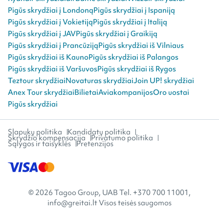
Pigūs skrydžiai į Londoną
Pigūs skrydžiai į Ispaniją
Pigūs skrydžiai į Vokietiją
Pigūs skrydžiai į Italiją
Pigūs skrydžiai į JAV
Pigūs skrydžiai į Graikiją
Pigūs skrydžiai į Prancūziją
Pigūs skrydžiai iš Vilniaus
Pigūs skrydžiai iš Kauno
Pigūs skrydžiai iš Palangos
Pigūs skrydžiai iš Varšuvos
Pigūs skrydžiai iš Rygos
Teztour skrydžiai
Novaturas skrydžiai
Join UP! skrydžiai
Anex Tour skrydžiai
Bilietai
Aviakompanijos
Oro uostai
Pigūs skrydžiai
Slapukų politika
Kandidatų politika
Skrydžio kompensacija
Privatumo politika
Sąlygos ir taisyklės
Pretenzijos
© 2026 Tagoo Group, UAB Tel. +370 700 11001,
info@greitai.lt Visos teisės saugomos