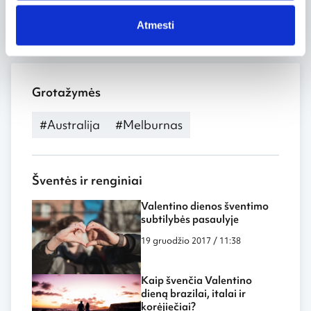
Kalėdų dienos, kitaip gali užklupti nesėkmės.
Atmesti
Grotažymės
#Australija
#Melburnas
Šventės ir renginiai
Valentino dienos šventimo
subtilybės pasaulyje
19 gruodžio 2017 / 11:38
Kaip švenčia Valentino
dieną brazilai, italai ir
korėjiečiai?