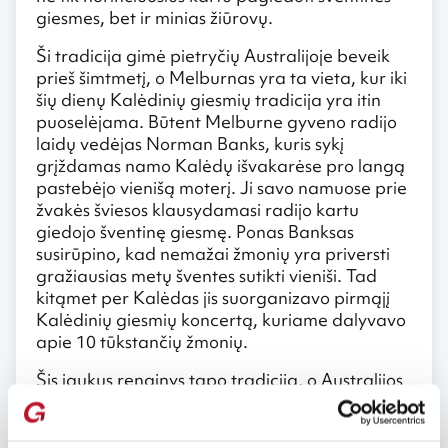
giesmes, bet ir minias žiūrovų.
Ši tradicija gimė pietryčių Australijoje beveik
prieš šimtmetį, o Melburnas yra ta vieta, kur iki
šių dienų Kalėdinių giesmių tradicija yra itin
puoselėjama. Būtent Melburne gyveno radijo
laidų vedėjas Norman Banks, kuris sykį
grįždamas namo Kalėdų išvakarėse pro langą
pastebėjo vienišą moterį. Ji savo namuose prie
žvakės šviesos klausydamasi radijo kartu
giedojo šventinę giesmę. Ponas Banksas
susirūpino, kad nemažai žmonių yra priversti
gražiausias metų šventes sutikti vieniši. Tad
kitąmet per Kalėdas jis suorganizavo pirmąjį
Kalėdinių giesmių koncertą, kuriame dalyvavo
apie 10 tūkstančių žmonių.
Šis jaukus renginys tapo tradicija, o Australijos
miestuose Kalėdų išvakarėse rengiamus Carols
by Candlelight koncertus transliuoja televizijos.
Tradicija netrukus paplito įvairiuose pasaulio