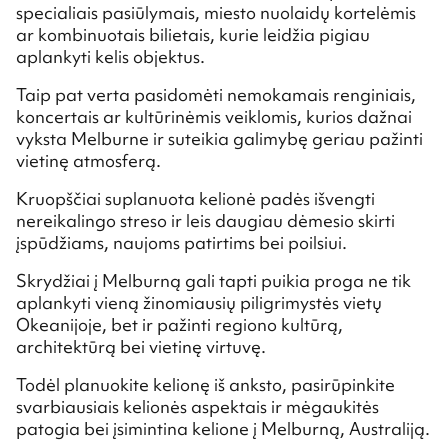
specialiais pasiūlymais, miesto nuolaidų kortelėmis
ar kombinuotais bilietais, kurie leidžia pigiau
aplankyti kelis objektus.
Taip pat verta pasidomėti nemokamais renginiais,
koncertais ar kultūrinėmis veiklomis, kurios dažnai
vyksta Melburne ir suteikia galimybę geriau pažinti
vietinę atmosferą.
Kruopščiai suplanuota kelionė padės išvengti
nereikalingo streso ir leis daugiau dėmesio skirti
įspūdžiams, naujoms patirtims bei poilsiui.
Skrydžiai į Melburną gali tapti puikia proga ne tik
aplankyti vieną žinomiausių piligrimystės vietų
Okeanijoje, bet ir pažinti regiono kultūrą,
architektūrą bei vietinę virtuvę.
Todėl planuokite kelionę iš anksto, pasirūpinkite
svarbiausiais kelionės aspektais ir mėgaukitės
patogia bei įsimintina kelione į Melburną, Australiją.