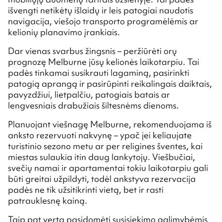
išvengti netikėtų išlaidų ir leis patogiai naudotis
navigacija, viešojo transporto programėlėmis ar
kelionių planavimo įrankiais.
Dar vienas svarbus žingsnis – peržiūrėti orų
prognozę Melburne jūsų kelionės laikotarpiu. Tai
padės tinkamai susikrauti lagaminą, pasirinkti
patogią aprangą ir pasirūpinti reikalingais daiktais,
pavyzdžiui, lietpalčiu, patogiais batais ar
lengvesniais drabužiais šiltesnėms dienoms.
Planuojant viešnagę Melburne, rekomenduojama iš
anksto rezervuoti nakvynę – ypač jei keliaujate
turistinio sezono metu ar per religines šventes, kai
miestas sulaukia itin daug lankytojų. Viešbučiai,
svečių namai ir apartamentai tokiu laikotarpiu gali
būti greitai užpildyti, todėl ankstyva rezervacija
padės ne tik užsitikrinti vietą, bet ir rasti
patrauklesnę kainą.
Taip pat verta pasidomėti susisiekimo galimybėmis