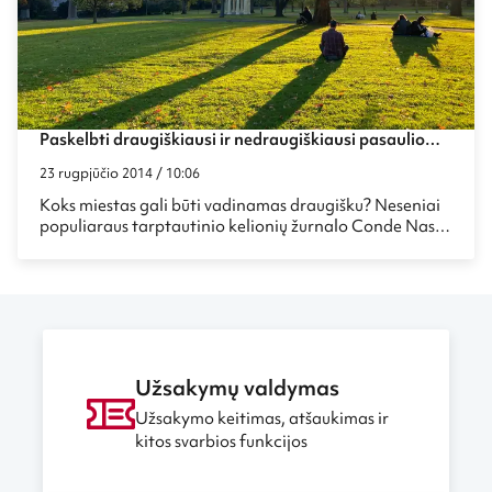
Paskelbti draugiškiausi ir nedraugiškiausi pasaulio
miestai
23 rugpjūčio 2014 / 10:06
Koks miestas gali būti vadinamas draugišku? Neseniai
populiaraus tarptautinio kelionių žurnalo Conde Nast
Traveler atlikta apklausa parodė, kurie pasaulio
miestai šio žurnalo skaitytojų yra laikomi draugiškais, o
į kuriuos kojos geriau nekelti. Arba bent nesitikėti šilto
ir draugiško sutikimo.
Užsakymų valdymas
Užsakymo keitimas, atšaukimas ir
kitos svarbios funkcijos