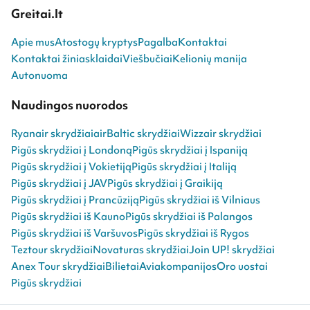
Greitai.lt
Apie mus
Atostogų kryptys
Pagalba
Kontaktai
Kontaktai žiniasklaidai
Viešbučiai
Kelionių manija
Autonuoma
Naudingos nuorodos
Ryanair skrydžiai
airBaltic skrydžiai
Wizzair skrydžiai
Pigūs skrydžiai į Londoną
Pigūs skrydžiai į Ispaniją
Pigūs skrydžiai į Vokietiją
Pigūs skrydžiai į Italiją
Pigūs skrydžiai į JAV
Pigūs skrydžiai į Graikiją
Pigūs skrydžiai į Prancūziją
Pigūs skrydžiai iš Vilniaus
Pigūs skrydžiai iš Kauno
Pigūs skrydžiai iš Palangos
Pigūs skrydžiai iš Varšuvos
Pigūs skrydžiai iš Rygos
Teztour skrydžiai
Novaturas skrydžiai
Join UP! skrydžiai
Anex Tour skrydžiai
Bilietai
Aviakompanijos
Oro uostai
Pigūs skrydžiai