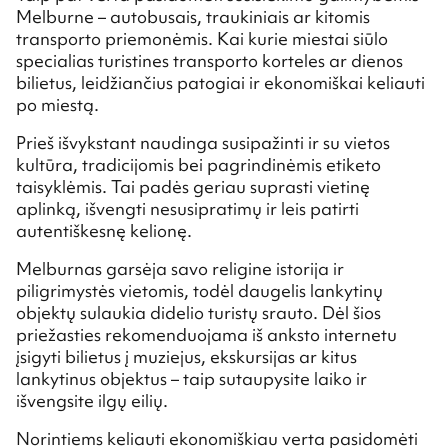
Melburne – autobusais, traukiniais ar kitomis
transporto priemonėmis. Kai kurie miestai siūlo
specialias turistines transporto korteles ar dienos
bilietus, leidžiančius patogiai ir ekonomiškai keliauti
po miestą.
Prieš išvykstant naudinga susipažinti ir su vietos
kultūra, tradicijomis bei pagrindinėmis etiketo
taisyklėmis. Tai padės geriau suprasti vietinę
aplinką, išvengti nesusipratimų ir leis patirti
autentiškesnę kelionę.
Melburnas garsėja savo religine istorija ir
piligrimystės vietomis, todėl daugelis lankytinų
objektų sulaukia didelio turistų srauto. Dėl šios
priežasties rekomenduojama iš anksto internetu
įsigyti bilietus į muziejus, ekskursijas ar kitus
lankytinus objektus – taip sutaupysite laiko ir
išvengsite ilgų eilių.
Norintiems keliauti ekonomiškiau verta pasidomėti