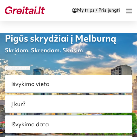
My trips / Prisijungti
Pigūs skrydžiai į Melburną
Skridom. Skrendam. Skrisim
Į abi puses
Išvykimo vieta
Į kur?
Išvykimo data