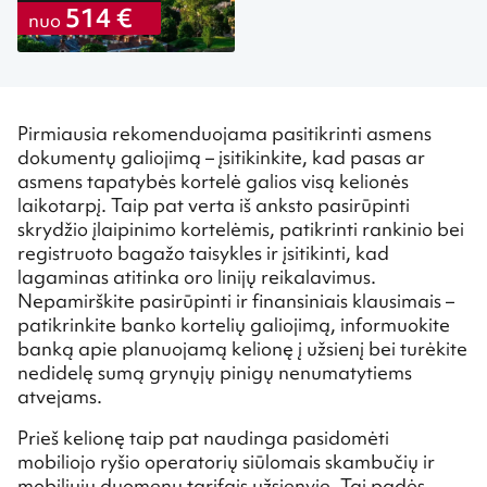
514 €
nuo
Pirmiausia rekomenduojama pasitikrinti asmens
dokumentų galiojimą – įsitikinkite, kad pasas ar
asmens tapatybės kortelė galios visą kelionės
laikotarpį. Taip pat verta iš anksto pasirūpinti
skrydžio įlaipinimo kortelėmis, patikrinti rankinio bei
registruoto bagažo taisykles ir įsitikinti, kad
lagaminas atitinka oro linijų reikalavimus.
Nepamirškite pasirūpinti ir finansiniais klausimais –
patikrinkite banko kortelių galiojimą, informuokite
banką apie planuojamą kelionę į užsienį bei turėkite
nedidelę sumą grynųjų pinigų nenumatytiems
atvejams.
Prieš kelionę taip pat naudinga pasidomėti
mobiliojo ryšio operatorių siūlomais skambučių ir
mobiliųjų duomenų tarifais užsienyje. Tai padės