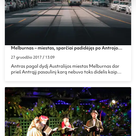
Melburnas – miestas, sparčiai padidėjęs po Antrojo
pasaulinio karo
27 gruodžio 2017 / 13:09
Antras pagal dydį Australijos miestas Melburnas dar
prieš Antrąjį pasaulinį karą nebuvo toks didelis kaip
dabar. Pasibaigus karui į šį Australijos didmiestį ėmė
plūsti imigrantai, tad miestas sparčiai augo ir dabar
yra vienas svarbiausių miestų šalyje ir žemyne.