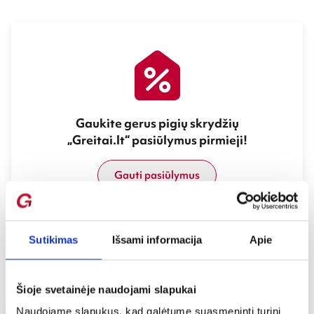
Gaukite gerus pigių skrydžių
„Greitai.lt“ pasiūlymus pirmieji!
Gauti pasiūlymus
Sutikimas
Išsami informacija
Apie
Kelionių manijos įrašai apie Melburną
Šioje svetainėje naudojami slapukai
Naudojame slapukus, kad galėtume suasmeninti turinį