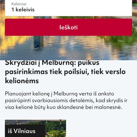
Keleiviai
Ieškoti
Skrydžiai į Melburną: puikus
pasirinkimas tiek poilsiui, tiek verslo
kelionėms
Planuojant kelionę į Melburną verta iš anksto
pasirūpinti svarbiausiomis detalėmis, kad skrydis ir
visa kelionė būtų kuo sklandesnė bei malonesnė.
iš Vilniaus