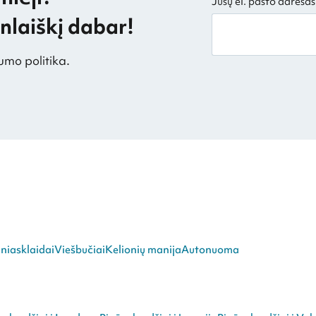
Jūsų el. pašto adresas
laiškį dabar!
umo politika.
niasklaidai
Viešbučiai
Kelionių manija
Autonuoma