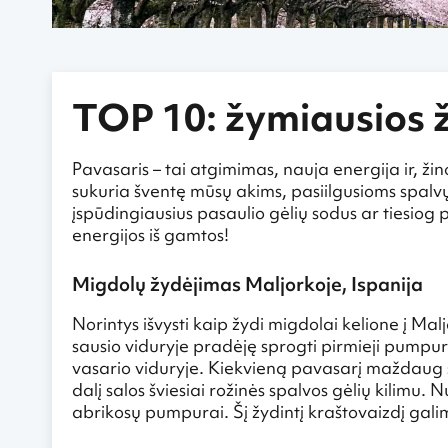
TOP 10: žymiausios 
Pavasaris – tai atgimimas, nauja energija ir, ži
sukuria šventę mūsų akims, pasiilgusioms spalvų 
įspūdingiausius pasaulio gėlių sodus ar tiesiog p
energijos iš gamtos!
Migdolų žydėjimas Maljorkoje, Ispanija
Norintys išvysti kaip žydi migdolai kelione į Ma
sausio viduryje pradėję sprogti pirmieji pumpur
vasario viduryje. Kiekvieną pavasarį maždaug 
dalį salos šviesiai rožinės spalvos gėlių kilimu. 
abrikosų pumpurai. Šį žydintį kraštovaizdį galim