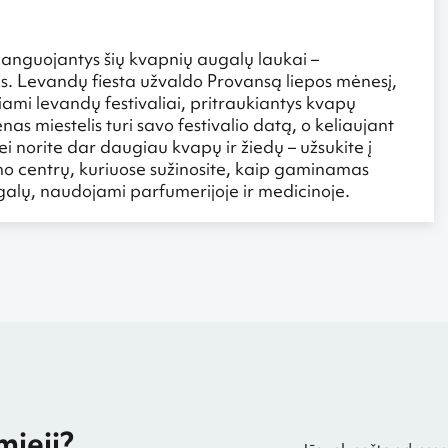
 banguojantys šių kvapnių augalų laukai –
s. Levandų fiesta užvaldo Provansą liepos mėnesį,
iami levandų festivaliai, pritraukiantys kvapų
s miestelis turi savo festivalio datą, o keliaujant
i norite dar daugiau kvapų ir žiedų – užsukite į
imo centrų, kuriuose sužinosite, kaip gaminamas
 augalų, naudojami parfumerijoje ir medicinoje.
mieji?