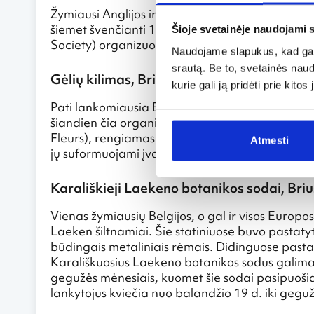
Žymiausi Anglijos ir kitų šalių sodininkai gegužę
šiemet švenčianti 100 metų jubiliejų. Karališkos
Šioje svetainėje naudojami 
Society) organizuojama šventė šiemet vyks geg
Naudojame slapukus, kad galė
srautą. Be to, svetainės nau
Gėlių kilimas, Briuselis, Belgija
kurie gali ją pridėti prie kit
Pati lankomiausia Briuselio vieta yra Didžioji a
šiandien čia organizuojami įvairūs renginiai, iš 
Fleurs), rengiamas kas dveji metai rugpjūčio vid
Atmesti
jų suformuojami įvairūs raštai, kuriais galima pa
Karališkieji Laekeno botanikos sodai, Brius
Vienas žymiausių Belgijos, o gal ir visos Europos 
Laeken šiltnamiai. Šie statiniuose buvo pastatyti
būdingais metaliniais rėmais. Didinguose past
Karališkuosius Laekeno botanikos sodus galima 
gegužės mėnesiais, kuomet šie sodai pasipuošia 
lankytojus kviečia nuo balandžio 19 d. iki geguž