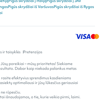
ietiją
Pigūs skrydžiai į Italiją
Pigūs skrydžiai į JAV
angos
Pigūs skrydžiai iš Varšuvos
Pigūs skrydžiai iš Rygos
ai
 ir taisyklės
Pretenzijos
 Jūsų poreikiai – mūsų prioritetas! Siekiame
o rezultato. Dabar kaip niekada palankus metas
ia rasite efektyvius sprendimus kasdieniams
ektų optimaliausi ir jūsų lūkesčius geriausiai
 ne rūpesčiu.
ai išnaudojamos, o tie, kurie veikia pirmi, laimi.