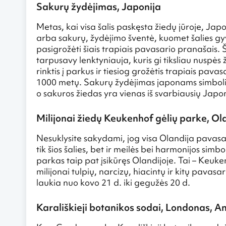
Sakurų žydėjimas, Japonija
Metas, kai visa šalis paskęsta žiedų jūroje, Jap
arba sakurų, žydėjimo šventė, kuomet šalies gyv
pasigrožėti šiais trapiais pavasario pranašais.
tarpusavy lenktyniauja, kuris gi tiksliau nuspės 
rinktis į parkus ir tiesiog grožėtis trapiais pava
1000 metų. Sakurų žydėjimas japonams simbol
o sakuros žiedas yra vienas iš svarbiausių Japon
Milijonai žiedų Keukenhof gėlių parke, Ol
Nesuklysite sakydami, jog visa Olandija pavasarį
tik šios šalies, bet ir meilės bei harmonijos sim
parkas taip pat įsikūręs Olandijoje. Tai – Keuke
milijonai tulpių, narcizų, hiacintų ir kitų pava
laukia nuo kovo 21 d. iki gegužės 20 d.
Karališkieji botanikos sodai, Londonas, An