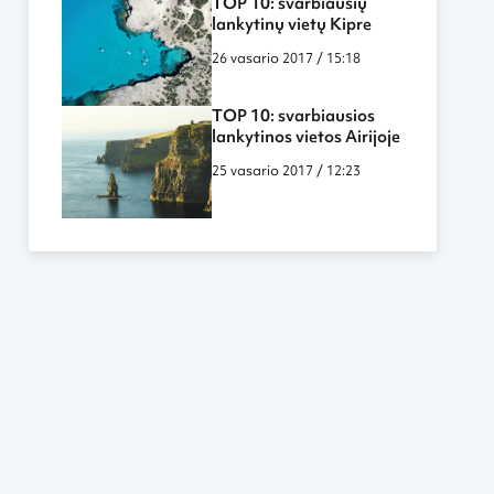
TOP 10: svarbiausių
lankytinų vietų Kipre
26 vasario 2017 / 15:18
TOP 10: svarbiausios
lankytinos vietos Airijoje
25 vasario 2017 / 12:23