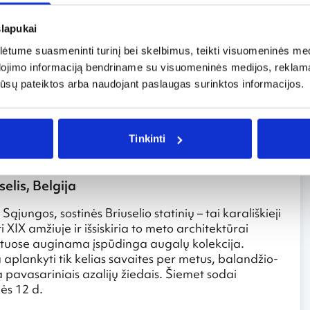
 renkasi į Čelsį, kur vyksta kasmetinė Gėlių šventė,
ios sodininkystės bendrijos (Royal Horticultural
slapukai
užės 21-25 dienomis.
tume suasmeninti turinį bei skelbimus, teikti visuomeninės medij
dojimo informaciją bendriname su visuomeninės medijos, reklamav
os jūsų pateiktos arba naudojant paslaugas surinktos informacijos.
ikštė (Grand Place). Nuo XI a. joje vykdavo turgus, o
kurių bene įspūdingiausias – „Gėlių kilimas“ (Tapis de
ury. Aikštę užpildo apie 700 tūkst. begonijų žiedų, iš
Tinkinti
sigrožėti iš viršaus, iš miesto Rotušės balkono.
elis, Belgija
Sąjungos, sostinės Briuselio statinių – tai karališkieji
 XIX amžiuje ir išsiskiria to meto architektūrai
atuose auginama įspūdinga augalų kolekcija.
aplankyti tik kelias savaites per metus, balandžio-
pavasariniais azalijų žiedais. Šiemet sodai
ės 12 d.