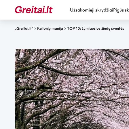
Užsakomieji skrydžiai
Pigūs sk
„Greitai.lt“
Kelionių manija
TOP 10: žymiausios žiedų šventės