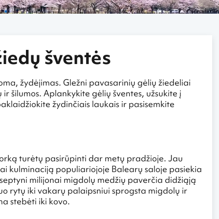
žiedų šventės
noma, žydėjimas. Gležni pavasarinių gėlių žiedeliai
ir šilumos. Aplankykite gėlių šventes, užsukite į
aklaidžiokite žydinčiais laukais ir pasisemkite
ljorką turėtų pasirūpinti dar metų pradžioje. Jau
ai kulminaciją populiariojoje Balearų saloje pasiekia
septyni milijonai migdolų medžių paverčia didžiąją
Nuo rytų iki vakarų palaipsniui sprogsta migdolų ir
a stebėti iki kovo.