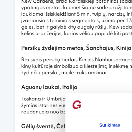
Kew Gardens, arba Karališkieji botanikos sodai
ypatingas metas, kuomet šiame sode pražįsta m
laukiama išsiskleidžiant 5 mln. tulpių, narcizų ir
įvairiausiais teminiais segmentais, užima per 
gėlės, bet ir galybė kitų augalų rūšių. Kew soda
kelios oranžerijos, kurias vėliau papildė kiti pas
Persikų žydėjimo metas, Šanchajus, Kinija
Rausvais persikų žiedais Kinijos Nanhui sodai p
kinų kultūroje simbolizuoja klestėjimą ir sėkmę 
žydinčiu persiku, meilė truks amžinai.
Aguonų laukai, Italija
Toskana ir Umbrija – tai Italijos regionai, pav
žymias istorines vietas, leiskitės į žygį po kalv
raudonuoja nuo balandžio vidurio.
Gėlių šventė, Čelsis, Anglija
Sutikimas