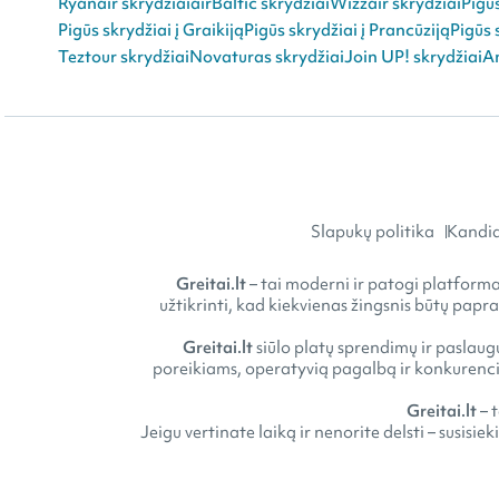
Ryanair skrydžiai
airBaltic skrydžiai
Wizzair skrydžiai
Pigū
Pigūs skrydžiai į Graikiją
Pigūs skrydžiai į Prancūziją
Pigūs 
Teztour skrydžiai
Novaturas skrydžiai
Join UP! skrydžiai
An
Slapukų politika
Kandid
Greitai.lt
– tai moderni ir patogi platforma 
užtikrinti, kad kiekvienas žingsnis būtų papr
Greitai.lt
siūlo platų sprendimų ir paslaugų
poreikiams, operatyvią pagalbą ir konkurencin
Greitai.lt
– 
Jeigu vertinate laiką ir nenorite delsti – susisie