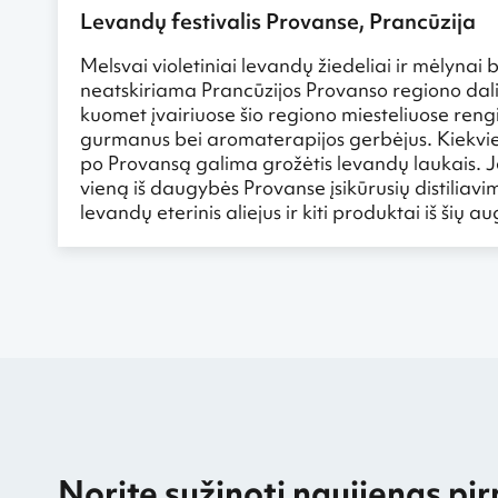
Levandų festivalis Provanse, Prancūzija
Melsvai violetiniai levandų žiedeliai ir mėlynai
neatskiriama Prancūzijos Provanso regiono dali
kuomet įvairiuose šio regiono miesteliuose reng
gurmanus bei aromaterapijos gerbėjus. Kiekviena
po Provansą galima grožėtis levandų laukais. Je
vieną iš daugybės Provanse įsikūrusių distiliav
levandų eterinis aliejus ir kiti produktai iš šių
Norite sužinoti naujienas pir