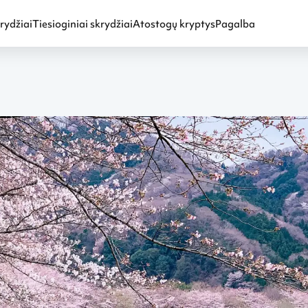
rydžiai
Tiesioginiai skrydžiai
Atostogų kryptys
Pagalba