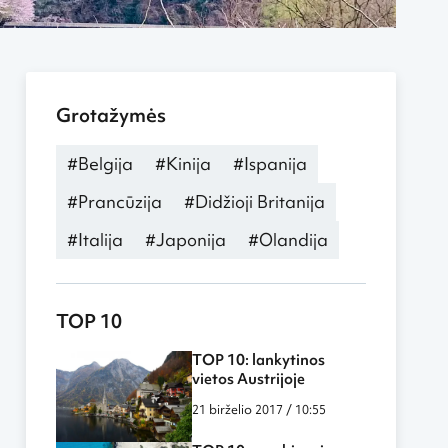
Grotažymės
#Belgija
#Kinija
#Ispanija
#Prancūzija
#Didžioji Britanija
#Italija
#Japonija
#Olandija
TOP 10
TOP 10: lankytinos
vietos Austrijoje
21 birželio 2017 / 10:55