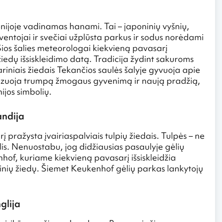
onijoje vadinamas hanami. Tai – japoninių vyšnių,
entojai ir svečiai užplūsta parkus ir sodus norėdami
 Šios šalies meteorologai kiekvieną pavasarį
žiedų išsiskleidimo datą. Tradicija žydint sakuroms
sariniais žiedais Tekančios saulės šalyje gyvuoja apie
izuoja trumpą žmogaus gyvenimą ir naują pradžią,
ijos simbolių.
andija
 pražysta įvairiaspalviais tulpių žiedais. Tulpės – ne
bolis. Nenuostabu, jog didžiausias pasaulyje gėlių
nhof, kuriame kiekvieną pavasarį išsiskleidžia
sarinių žiedų. Šiemet Keukenhof gėlių parkas lankytojų
glija