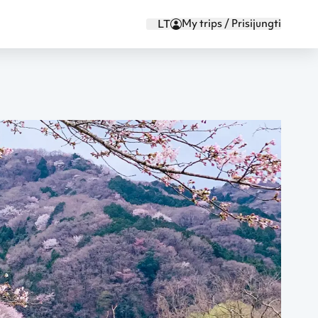
My trips / Prisijungti
LT