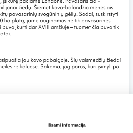
, įsikūrę pačiame Londone. Pavasaris čia –
ilijonai žiedų. Šiemet kovo-balandžio mėnesiais
 kitų pavasarinių svogūninių gėlių. Sodai, suskirstyti
130 ha plotą, jame auginamos ne tik pavasarinės
i buvo įkurti dar XVIII amžiuje – tuomet čia buvo tik
tatai.
asipuošia jau kovo pabaigoje. Šių vaismedžių žiedai
meilės reikaluose. Sakoma, jog poros, kuri įsimyli po
asarį pasipuošiantys raudonu aguonų kilimu. Aplankę
otas šių regionų kaimo vietoves. Paprastai aguonos čia
Išsami informacija