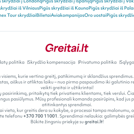
s skrydžiai į Londoną
Pigūs skrydžiai į Ispaniją
Pigūs skrydžiai į Vok
skrydžiai iš Vilniaus
Pigūs skrydžiai iš Kauno
Pigūs skrydžiai iš Pal
ex Tour skrydžiai
Bilietai
Aviakompanijos
Oro uostai
Pigūs skrydži
atų politika
Skrydžio kompensacija
Privatumo politika
Sąlygos
visiems, kurie vertina greitį, patikimumą ir sklandžius sprendimus.
astas, aiškus ir atliktas laiku – nuo pirmo paspaudimo iki galutini
veikti greitai ir užtikrintai!
 pasirinkimą, pritaikytą tiek privatiems klientams, tiek verslui. Č
gus pasiūlymus. Mūsų profesionali komanda pasirūpins, kad jus pasi
atitinkantys sprendimai.
tai vieta, kur greitis dera su kokybe, o procesai tampa malonumu, o
kite telefonu
+370 700 11001
. Sprendimai nelaukia: galimybės greit
Būkite žingsniu priekyje su
greitai.lt
!