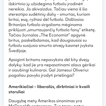
išskirtinio jų užsidegimo futbolu įrodinėti
nereikia. Jis akivaizdus. Tačiau viena iš šio
stereotipo sudėtinių dalių – smurtas, kuriam
britai, esą, ryžtasi dėl futbolo. Didžiosios
Britanijos futbolo sirgaliams mėginama
priklijuoti „smurtaujančių futbolo fanų“ etiketę.
Tačiau žurnalas „The Economist“ apgynė
britus, paskelbdamas, kad daugiausiai su
futbolu susijusio smurto atvejų kasmet įvyksta
Švedijoje.
Apsiginti britams nepavyksta dėl kitų dvejų
dalykų: kad jie yra nepasotinami alaus gėrikai
ir siaubingi kulinarai. Gal Jamesui Oliveriui
pagaliau pavyks įrodyti priešingai?
Amerikiečiai – liberalūs, dirbtiniai ir kvaili
storuliai
Daugybę metų Amerikos sinonimas yra
McDonald's restoranas. Tuo tarpu patys