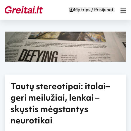
My trips / Prisijungti
Tautų stereotipai: italai–
geri meilužiai, lenkai –
skųstis mėgstantys
neurotikai