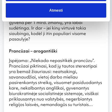
kultūrai. Pavyzdžiui, kai kurioms Azijos tautoms
valgyti triušius yra šlykštu, tačiau tai yra
Atmesti
įprastas reiškinys Vakaruose. Be to, pažymima,
kad daryti apibendrinimus apie Kiniją, kurioje
gyvena per 1 mlrd. žmonių, yra labai
sudėtinga. Ir dar – jei kinų virtuvė tokia
siaubinga, kodėl ji itin populiari visame
pasaulyje?
Prancūzai – arogantiški
Įspėjama: „Niekada nepasitikėk prancūzu“.
Prancūzai piktinasi, kad jų tautos stereotipai
yra bemaž žiauriausi: neatsakingi,
savanaudžiai, vietoj darbo mieliau
pasirenkantys streiką, visuomet pasiduodantys
kare, nekalbantys angliškai, gyvenantys
biurokratinėje socialistinėje sistemoje, visiškai
priklausantys nuo valstybės, negerbiantys
religijos laisvės, nemandagūs su turistais…