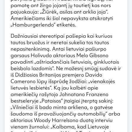
pamatę ant žirgo jojantį jų tautietį kas nors
pajuokauja: „Žiūrėk, asilas ant arklio joja“.
Amerikiečiams iki šiol nepavyksta atsikratyti
„Hamburgerlendo“ etiketės.
Dažniausiai stereotipai pašiepia kai kuriuos
tautos bruožus ir neretai sukelia tos tautos
nepasitenkinimą. Antai lietuviai pašiurpo
garsaus Holivudo aktoriaus Melo Gibsono
pavadinti „aštriadančiais lietuviais, ginkluotais
beisbolo lazdomis“. Ne mažesnį smūgį sudavė ir
iš Didžiosios Britanijos premjero Davido
Camerono lūpų išsprūdę žodžiai: „vienakojės
lietuvės lesbietės“. Ką jau kalbėti apie
amerikiečių rašytojo Johnatano Franzeno
bestseleryje „Pataisos“ įtaigiai įterptą sakinį:
„Vilniečiai iš bado minta arkliena, o gatvėse
šaudoma iš pravažiuojančių automobilių“ arba
aktoriaus Woody Harrelsono duotą interviu
vienam žurnalui: „Kalbama, kad Lietuvoje