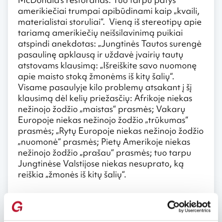
amerikiečiai trumpai apibūdinami kaip „kvaili,
materialistai storuliai“. Vieną iš stereotipų apie
tariamą amerikiečių neišsilavinimą puikiai
atspindi anekdotas: „Jungtinės Tautos surengė
pasaulinę apklausą ir uždavė įvairių tautų
atstovams klausimą: „Išreiškite savo nuomonę
apie maisto stoką žmonėms iš kitų šalių“.
Visame pasaulyje kilo problemų atsakant į šį
klausimą dėl kelių priežasčių: Afrikoje niekas
nežinojo žodžio „maistas“ prasmės; Vakarų
Europoje niekas nežinojo žodžio „trūkumas“
prasmės; „Rytų Europoje niekas nežinojo žodžio
„nuomonė“ prasmės; Pietų Amerikoje niekas
nežinojo žodžio „prašau“ prasmės; tuo tarpu
Jungtinėse Valstijose niekas nesuprato, ką
reiškia „žmonės iš kitų šalių“.
Ispanai – tinginiai
Šį ispanų stereotipą bemaž labiausiai nulėmė