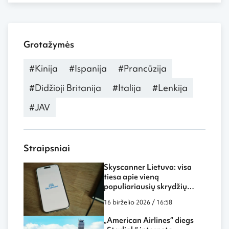
Grotažymės
#Kinija
#Ispanija
#Prancūzija
#Didžioji Britanija
#Italija
#Lenkija
#JAV
Straipsniai
Skyscanner Lietuva: visa
tiesa apie vieną
populiariausių skrydžių
paieškos sistemų
16 birželio 2026 / 16:58
„American Airlines“ diegs