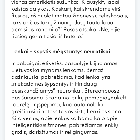
vienas amerikietis sušunka: „Klausykit, labai
keistas dalykas. Kaskart, kai skrendame virš
Rusijos, aš nuolat matau žmones su teleskopais,
tūkstančius tokių žmonių. Jūsų tauta labai
domisi astronomija?“ Rusas atsako: „Ne, – jie
tiesiog geria tiesiai iš butelio.“
Lenkai – skųstis mėgstantys neurotikai
Ir pabaigai, etiketės, pasaulyje klijuojamos
Lietuvos kaimynams lenkams. Bemaž
dažniausiai pabrėžiama, kad lenkai yra
„niekada nesišypsantys ir itin daug
besiskundžiantys“ neurotikai. Stereotipuose
pasišaipoma iš tariamo lenkų pomėgio „pakelti
taurelę“ ir įspėjama, kad automobilio
greičiausiai neteksite vos kirtę Lenkijos sieną.
Kita vertus, apie lenkus kalbama kaip apie
inteligentiškus žmones, pabrėžiamas lenkių
grožis, darbštumas ir religingumas.