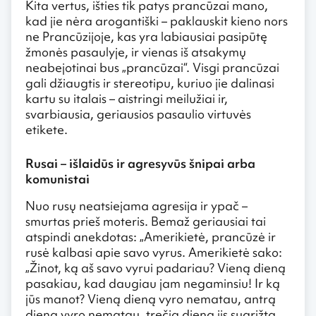
Kita vertus, išties tik patys prancūzai mano,
kad jie nėra arogantiški – paklauskit kieno nors
ne Prancūzijoje, kas yra labiausiai pasipūtę
žmonės pasaulyje, ir vienas iš atsakymų
neabejotinai bus „prancūzai“. Visgi prancūzai
gali džiaugtis ir stereotipu, kuriuo jie dalinasi
kartu su italais – aistringi meilužiai ir,
svarbiausia, geriausios pasaulio virtuvės
etikete.
Rusai – išlaidūs ir agresyvūs šnipai arba
komunistai
Nuo rusų neatsiejama agresija ir ypač –
smurtas prieš moteris. Bemaž geriausiai tai
atspindi anekdotas: „Amerikietė, prancūzė ir
rusė kalbasi apie savo vyrus. Amerikietė sako:
„Žinot, ką aš savo vyrui padariau? Vieną dieną
pasakiau, kad daugiau jam negaminsiu! Ir ką
jūs manot? Vieną dieną vyro nematau, antrą
dieną vyro nematau, trečią dieną jis sugrįžta