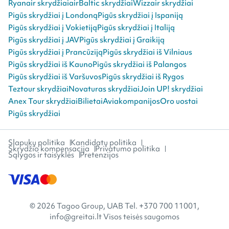
Ryanair skrydžiai
airBaltic skrydžiai
Wizzair skrydžiai
Pigūs skrydžiai į Londoną
Pigūs skrydžiai į Ispaniją
Pigūs skrydžiai į Vokietiją
Pigūs skrydžiai į Italiją
Pigūs skrydžiai į JAV
Pigūs skrydžiai į Graikiją
Pigūs skrydžiai į Prancūziją
Pigūs skrydžiai iš Vilniaus
Pigūs skrydžiai iš Kauno
Pigūs skrydžiai iš Palangos
Pigūs skrydžiai iš Varšuvos
Pigūs skrydžiai iš Rygos
Teztour skrydžiai
Novaturas skrydžiai
Join UP! skrydžiai
Anex Tour skrydžiai
Bilietai
Aviakompanijos
Oro uostai
Pigūs skrydžiai
Slapukų politika
Kandidatų politika
Skrydžio kompensacija
Privatumo politika
Sąlygos ir taisyklės
Pretenzijos
© 2026 Tagoo Group, UAB Tel. +370 700 11001,
info@greitai.lt Visos teisės saugomos