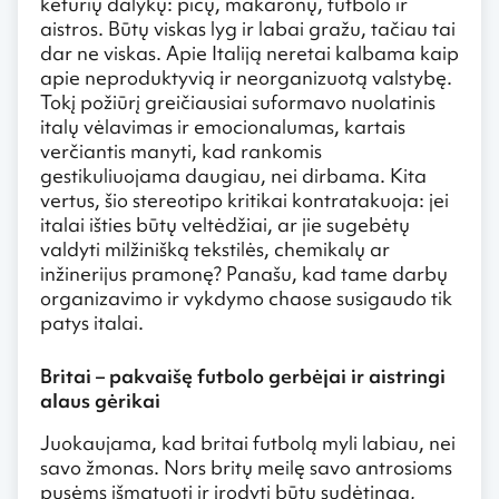
keturių dalykų: picų, makaronų, futbolo ir
aistros. Būtų viskas lyg ir labai gražu, tačiau tai
dar ne viskas. Apie Italiją neretai kalbama kaip
apie neproduktyvią ir neorganizuotą valstybę.
Tokį požiūrį greičiausiai suformavo nuolatinis
italų vėlavimas ir emocionalumas, kartais
verčiantis manyti, kad rankomis
gestikuliuojama daugiau, nei dirbama. Kita
vertus, šio stereotipo kritikai kontratakuoja: jei
italai išties būtų veltėdžiai, ar jie sugebėtų
valdyti milžinišką tekstilės, chemikalų ar
inžinerijus pramonę? Panašu, kad tame darbų
organizavimo ir vykdymo chaose susigaudo tik
patys italai.
Britai – pakvaišę futbolo gerbėjai ir aistringi
alaus gėrikai
Juokaujama, kad britai futbolą myli labiau, nei
savo žmonas. Nors britų meilę savo antrosioms
pusėms išmatuoti ir įrodyti būtų sudėtinga,