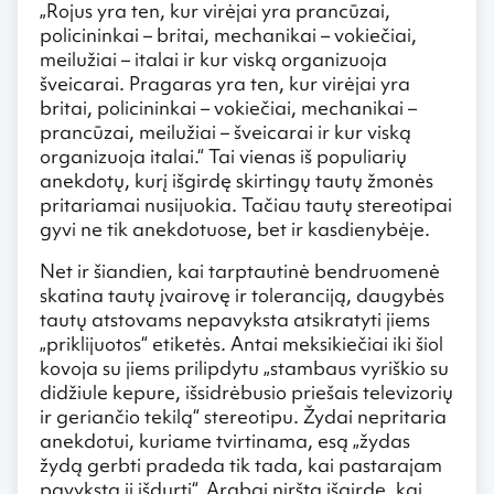
„Rojus yra ten, kur virėjai yra prancūzai,
policininkai – britai, mechanikai – vokiečiai,
meilužiai – italai ir kur viską organizuoja
šveicarai. Pragaras yra ten, kur virėjai yra
britai, policininkai – vokiečiai, mechanikai –
prancūzai, meilužiai – šveicarai ir kur viską
organizuoja italai.“ Tai vienas iš populiarių
anekdotų, kurį išgirdę skirtingų tautų žmonės
pritariamai nusijuokia. Tačiau tautų stereotipai
gyvi ne tik anekdotuose, bet ir kasdienybėje.
Net ir šiandien, kai tarptautinė bendruomenė
skatina tautų įvairovę ir toleranciją, daugybės
tautų atstovams nepavyksta atsikratyti jiems
„priklijuotos“ etiketės. Antai meksikiečiai iki šiol
kovoja su jiems prilipdytu „stambaus vyriškio su
didžiule kepure, išsidrėbusio priešais televizorių
ir geriančio tekilą“ stereotipu. Žydai nepritaria
anekdotui, kuriame tvirtinama, esą „žydas
žydą gerbti pradeda tik tada, kai pastarajam
pavyksta jį išdurti“. Arabai niršta išgirdę, kai