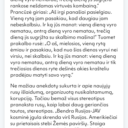
rankose nešdamas virtuvės kombainą.“
Prancūzė giriasi: „Aš irgi panašiai pasielgiau.
Vieną rytą jam pasakiau, kad daugiau jam
nebeskalbsiu. Ir ką jūs manot: vieną dieną vyro
nematau, antrą dieną vyro nematau, trečią
dieną jis sugrįžta su skalbimo mašina!“ Tuomet
prakalbo rusė: „O aš, mielosios, vieną rytą
ėmiau ir pasakiau, kad nuo šios dienos vyrui nei
virsiu, nei skalbsiu. Ir ką jūs manot: vieną dieną
vyro nematau, antrą dieną vyro nematau ir tik
trečiosios dienos ryte dešinės akies krašteliu
pradėjau matyti savo vyrą.“
Ne mažiau anekdotų sukurta ir apie naujųjų
rusų išlaidumą, organizuotą nusikalstamumą,
korupciją. Tačiau bemaž visus stereotipus
pranoksta rusų, kaip labai daug geriančios
tautos, stereotipas. „Bendra Rusijos-JAV
kosminė įgula skrenda virš Rusijos. Amerikiečiai
su prietaisais stebi Žemės paviršių. Staiga