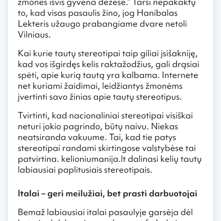
žmonės išvis gyvena dėžėse.“ Tarsi nepakaktų
to, kad visas pasaulis žino, jog Hanibalas
Lekteris užaugo prabangiame dvare netoli
Vilniaus.
Kai kurie tautų stereotipai taip giliai įsišakniję,
kad vos išgirdęs kelis raktažodžius, gali drąsiai
spėti, apie kurią tautą yra kalbama. Internete
net kuriami žaidimai, leidžiantys žmonėms
įvertinti savo žinias apie tautų stereotipus.
Tvirtinti, kad nacionaliniai stereotipai visiškai
neturi jokio pagrindo, būtų naivu. Niekas
neatsiranda vakuume. Tai, kad tie patys
stereotipai randami skirtingose valstybėse tai
patvirtina. kelioniumanija.lt dalinasi kelių tautų
labiausiai paplitusiais stereotipais.
Italai – geri meilužiai, bet prasti darbuotojai
Bemaž labiausiai italai pasaulyje garsėja dėl