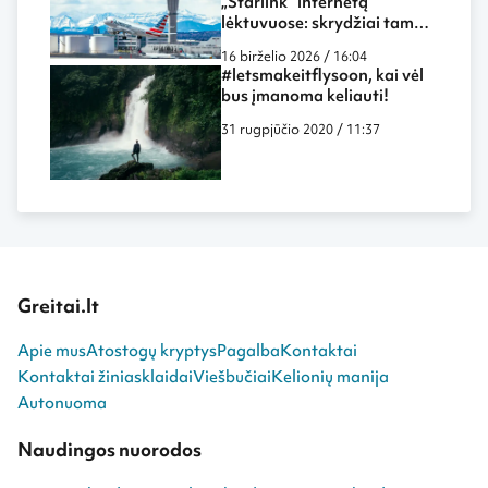
„Starlink“ internetą
lėktuvuose: skrydžiai tampa
dar labiau panašūs į darbą
16 birželio 2026 / 16:04
biure ar namuose
#letsmakeitflysoon, kai vėl
bus įmanoma keliauti!
31 rugpjūčio 2020 / 11:37
Greitai.lt
Apie mus
Atostogų kryptys
Pagalba
Kontaktai
Kontaktai žiniasklaidai
Viešbučiai
Kelionių manija
Autonuoma
Naudingos nuorodos