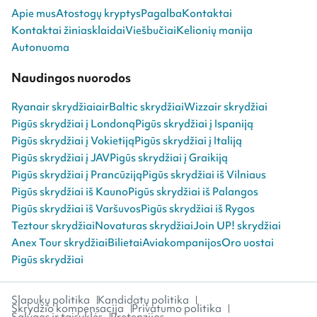
Apie mus
Atostogų kryptys
Pagalba
Kontaktai
Kontaktai žiniasklaidai
Viešbučiai
Kelionių manija
Autonuoma
Naudingos nuorodos
Ryanair skrydžiai
airBaltic skrydžiai
Wizzair skrydžiai
Pigūs skrydžiai į Londoną
Pigūs skrydžiai į Ispaniją
Pigūs skrydžiai į Vokietiją
Pigūs skrydžiai į Italiją
Pigūs skrydžiai į JAV
Pigūs skrydžiai į Graikiją
Pigūs skrydžiai į Prancūziją
Pigūs skrydžiai iš Vilniaus
Pigūs skrydžiai iš Kauno
Pigūs skrydžiai iš Palangos
Pigūs skrydžiai iš Varšuvos
Pigūs skrydžiai iš Rygos
Teztour skrydžiai
Novaturas skrydžiai
Join UP! skrydžiai
Anex Tour skrydžiai
Bilietai
Aviakompanijos
Oro uostai
Pigūs skrydžiai
Slapukų politika
Kandidatų politika
Skrydžio kompensacija
Privatumo politika