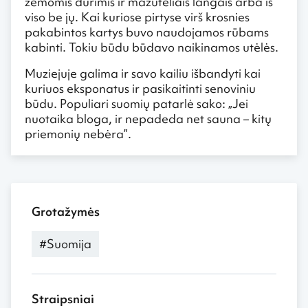
žemomis durimis ir mažutėliais langais arba iš
viso be jų. Kai kuriose pirtyse virš krosnies
pakabintos kartys buvo naudojamos rūbams
kabinti. Tokiu būdu būdavo naikinamos utėlės.
Muziejuje galima ir savo kailiu išbandyti kai
kuriuos eksponatus ir pasikaitinti senoviniu
būdu. Populiari suomių patarlė sako: „Jei
nuotaika bloga, ir nepadeda net sauna – kitų
priemonių nebėra”.
Grotažymės
#Suomija
Straipsniai