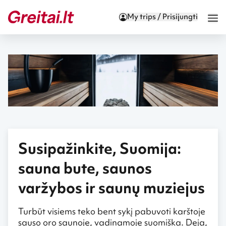
My trips / Prisijungti
Susipažinkite, Suomija:
sauna bute, saunos
varžybos ir saunų muziejus
Turbūt visiems teko bent sykį pabuvoti karštoje
sauso oro saunoje, vadinamoje suomiška. Deja,