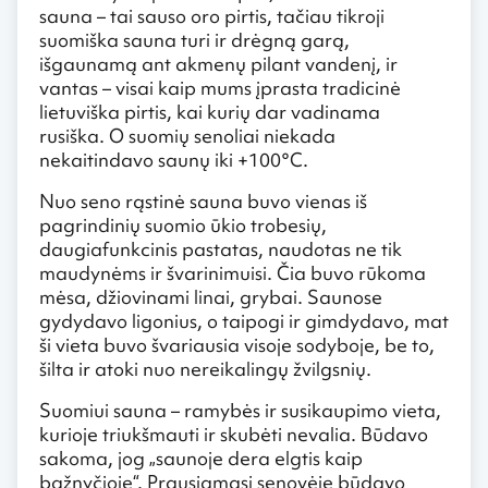
sauna – tai sauso oro pirtis, tačiau tikroji
suomiška sauna turi ir drėgną garą,
išgaunamą ant akmenų pilant vandenį, ir
vantas – visai kaip mums įprasta tradicinė
lietuviška pirtis, kai kurių dar vadinama
rusiška. O suomių senoliai niekada
nekaitindavo saunų iki +100°C.
Nuo seno rąstinė sauna buvo vienas iš
pagrindinių suomio ūkio trobesių,
daugiafunkcinis pastatas, naudotas ne tik
maudynėms ir švarinimuisi. Čia buvo rūkoma
mėsa, džiovinami linai, grybai. Saunose
gydydavo ligonius, o taipogi ir gimdydavo, mat
ši vieta buvo švariausia visoje sodyboje, be to,
šilta ir atoki nuo nereikalingų žvilgsnių.
Suomiui sauna – ramybės ir susikaupimo vieta,
kurioje triukšmauti ir skubėti nevalia. Būdavo
sakoma, jog „saunoje dera elgtis kaip
bažnyčioje“. Prausiamasi senovėje būdavo