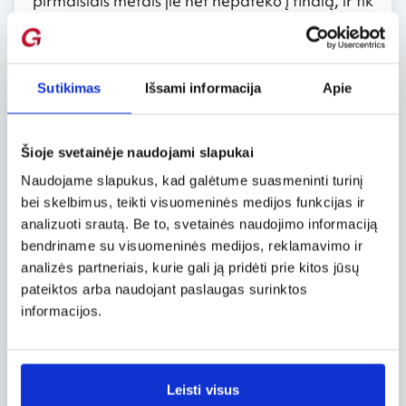
pirmaisiais metais jie net nepateko į finalą, ir tik
2003 m. pirmąja čempionato laimėtoja-
užsieniete moterų grupėje tapo viešnia iš
Baltarusijos.
Sutikimas
Išsami informacija
Apie
Varžybų dalyviai savo noru kenčia beprotišką
karštį: sauna įkaitinama iki +110°C, o kas pusė
minutės ant akmenų pilama po pusę litro
vandens. Garbingą titulą laimi tas, kuris
Šioje svetainėje naudojami slapukai
ilgiausiai išbūna pragariškame karštyje.
Naudojame slapukus, kad galėtume suasmeninti turinį
bei skelbimus, teikti visuomeninės medijos funkcijas ir
Saunų muziejus, saugantis saunos dvasią
analizuoti srautą. Be to, svetainės naudojimo informaciją
bendriname su visuomeninės medijos, reklamavimo ir
Suomiai, gerbdami tradicijas, yra įkūrę ir
analizės partneriais, kurie gali ją pridėti prie kitos jūsų
saunų muziejų. Šalia Muurame galima
pateiktos arba naudojant paslaugas surinktos
apsilankyti muziejuje po atviru dangumi,
kuriame eksponuojamos iš įvairių Suomijos
informacijos.
regionų atvežtos dūminės pirtelės. Saunų
kaimelio tikslas – išsaugoti suomiškos saunos
kultūrą bei tradicijas, supažindinti lankytojus su
saunos istorija.
Leisti visus