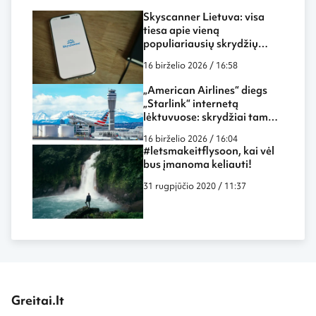
Skyscanner Lietuva: visa
tiesa apie vieną
populiariausių skrydžių
paieškos sistemų
16 birželio 2026 / 16:58
„American Airlines“ diegs
„Starlink“ internetą
lėktuvuose: skrydžiai tampa
dar labiau panašūs į darbą
16 birželio 2026 / 16:04
biure ar namuose
#letsmakeitflysoon, kai vėl
bus įmanoma keliauti!
31 rugpjūčio 2020 / 11:37
Greitai.lt