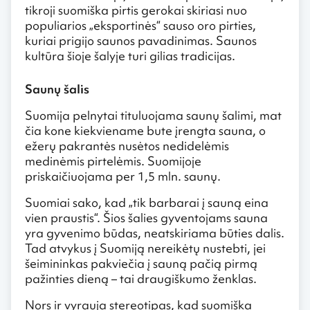
tikroji suomiška pirtis gerokai skiriasi nuo
populiarios „eksportinės“ sauso oro pirties,
kuriai prigijo saunos pavadinimas. Saunos
kultūra šioje šalyje turi gilias tradicijas.
Saunų šalis
Suomija pelnytai tituluojama saunų šalimi, mat
čia kone kiekviename bute įrengta sauna, o
ežerų pakrantės nusėtos nedidelėmis
medinėmis pirtelėmis. Suomijoje
priskaičiuojama per 1,5 mln. saunų.
Suomiai sako, kad „tik barbarai į sauną eina
vien praustis“. Šios šalies gyventojams sauna
yra gyvenimo būdas, neatskiriama būties dalis.
Tad atvykus į Suomiją nereikėtų nustebti, jei
šeimininkas pakviečia į sauną pačią pirmą
pažinties dieną – tai draugiškumo ženklas.
Nors ir vyrauja stereotipas, kad suomiška