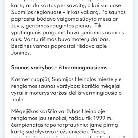
kartą ar du kartus per savaitę, o kai kuriuose
Suomijos regionuose – ir kas vakarą. Po saunos
paprastai būdavo valgoma sūdyta mėsa ar
žuvis, geriamas raugintas pienas. Tik
ypatingomis progomis buvo geriamas naminis
alus. Vantų rišimas buvo moterų darbas.
Beržines vantas paprastai rišdavo apie
Jonines.
Saunos varžybos – ištvermingiausiems
Kasmet rugpjūtį Suomijos Heinolos miestelyje
rengiamos saunos varžybos: karščio mėgėjai
vyrai ir moterys varžosi dėl ištvermingiausiojo
titulo.
Mėgėjiškos karščio varžybos Heinoloje
rengiamos jau senokai, tačiau tik 1999 m.
čempionatas tapo tarptautiniu: jame pirmą
kartą sudalyvavo ir užsieniečiai. Tiesa,