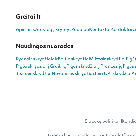
Greitai.lt
Apie mus
Atostogų kryptys
Pagalba
Kontaktai
Kontaktai ži
Naudingos nuorodos
Ryanair skrydžiai
airBaltic skrydžiai
Wizzair skrydžiai
Pigū
Pigūs skrydžiai į Graikiją
Pigūs skrydžiai į Prancūziją
Pigūs 
Teztour skrydžiai
Novaturas skrydžiai
Join UP! skrydžiai
An
Slapukų politika
Kandid
Greitai.lt
– tai moderni ir patogi platforma 