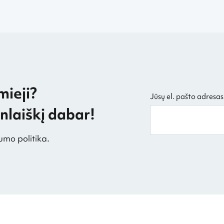
mieji?
Jūsų el. pašto adresas
laiškį dabar!
umo politika.