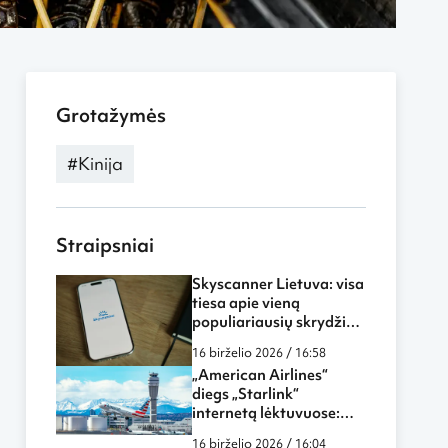
Grotažymės
#Kinija
Straipsniai
Skyscanner Lietuva: visa
tiesa apie vieną
populiariausių skrydžių
paieškos sistemų
16 birželio 2026 / 16:58
„American Airlines“
diegs „Starlink“
internetą lėktuvuose:
skrydžiai tampa dar
16 birželio 2026 / 16:04