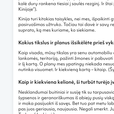
kalė durų rankena tiesiai į saulės rezginį. Ir šta
Kinijoje“).
Kinija turi kitokias taisykles, nei mes, išpaikin
pasiruošimas užtruko. Tačiau tai davė ir savų re
suprato, ką mes kuriame, ko siekiame.
Kokius tikslus ir planus išsikėlėte prieš vyk
Kaip visada, mūsų tikslas yra senu automobiliu 
lankomės, teritoriją, pažinti žmones ir pabuvoti
ir šį kartą. O planų mes ypatingų niekada nes
nutinka visuomet. Ir kiekvieną kartą – kitaip. (Š
Kaip ir kiekviena kelionė, ši turbūt turėj
Nesklandumai buitiniai ir susiję tik su tarpusavi
šypsenos ir geranoriškumas iš abiejų pusių visk
ir moka pasijuokti iš savęs. Bet tuo pat metu lab
pas juos geriausia, naujausia. Negali smerkt. Juk