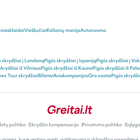
niasklaidai
Viešbučiai
Kelionių manija
Autonuoma
s skrydžiai į Londoną
Pigūs skrydžiai į Ispaniją
Pigūs skrydžiai į Vok
skrydžiai iš Vilniaus
Pigūs skrydžiai iš Kauno
Pigūs skrydžiai iš Pal
ex Tour skrydžiai
Bilietai
Aviakompanijos
Oro uostai
Pigūs skrydži
atų politika
Skrydžio kompensacija
Privatumo politika
Sąlygos
visiems, kurie vertina greitį, patikimumą ir sklandžius sprendimus.