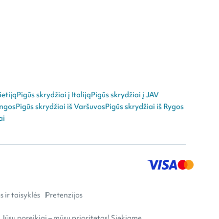
ietiją
Pigūs skrydžiai į Italiją
Pigūs skrydžiai į JAV
angos
Pigūs skrydžiai iš Varšuvos
Pigūs skrydžiai iš Rygos
ai
 ir taisyklės
Pretenzijos
 Jūsų poreikiai – mūsų prioritetas! Siekiame