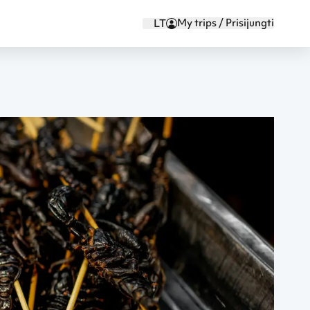
My trips / Prisijungti
LT