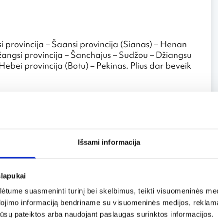
nsi provincija – Šaansi provincija (Sianas) – Henan
žangsi provincija – Šanchajus – Sudžou – Džiangsu
 Hebei provincija (Botu) – Pekinas. Plius dar beveik
? Ar kelionės metu buvo sulaužyti kokie nors
savo šalies patriotai. Jų labai daug, gal dėl to jie
u kinai nustelbtų „Ąžuoliuko“ chorą pilna sudėtimi.
Išsami informacija
eitė reklamos su garsiausiais pasaulio prekių
 oficialiai teigiama – kyla. Miestuose labai švaru,
slapukai
tume suasmeninti turinį bei skelbimus, teikti visuomeninės medij
gyventojai) turbūt turėjo kažkokių keistenybių
dojimo informaciją bendriname su visuomeninės medijos, reklamav
 teko ragauti kokių ypatingų ir netradicinių
os jūsų pateiktos arba naudojant paslaugas surinktos informacijos.