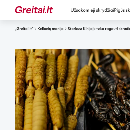
Užsakomieji skrydžiai
Pigūs sk
„Greitai.lt“
Kelionių manija
Starkus: Kinijoje teko ragauti skrudi