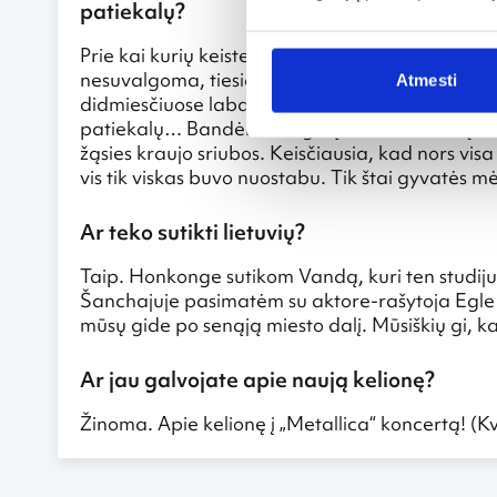
patiekalų?
Prie kai kurių keistenybių priprantama lengvai – 
nesuvalgoma, tiesiai priešais save ant staltiesės
Atmesti
didmiesčiuose labai sudėtingas, gatvę pereiti 
patiekalų… Bandėm daug ką. Nuo skrudintų skorpi
žąsies kraujo sriubos. Keisčiausia, kad nors vis
vis tik viskas buvo nuostabu. Tik štai gyvatės mė
Ar teko sutikti lietuvių?
Taip. Honkonge sutikom Vandą, kuri ten studiju
Šanchajuje pasimatėm su aktore-rašytoja Egle A
mūsų gide po senąją miesto dalį. Mūsiškių gi, kaip
Ar jau galvojate apie naują kelionę?
Žinoma. Apie kelionę į „Metallica“ koncertą! (Kv