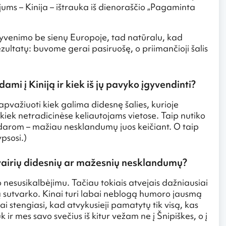
i jums – Kinija – ištrauka iš dienoraščio „Pagaminta
ti gyvenimo be sienų Europoje, tad natūralu, kad
zultatų: buvome gerai pasiruošę, o priimančioji šalis
dami į Kiniją ir kiek iš jų pavyko įgyvendinti?
apvažiuoti kiek galima didesnę šalies, kurioje
 kiek netradicinėse keliautojams vietose. Taip nutiko
udarom – mažiau nesklandumų juos keičiant. O taip
ypsosi.)
o įvairių didesnių ar mažesnių nesklandumų?
o nesusikalbėjimu. Tačiau tokiais atvejais dažniausiai
ą sutvarko. Kinai turi labai neblogą humoro jausmą
ai stengiasi, kad atvykusieji pamatytų tik visą, kas
 ir mes savo svečius iš kitur vežam ne į Šnipiškes, o į