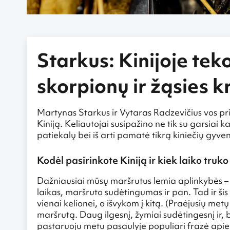
Starkus: Kinijoje tek
skorpionų ir žąsies k
Martynas Starkus ir Vytaras Radzevičius vos prie
Kiniją. Keliautojai susipažino ne tik su garsiai 
patiekalų bei iš arti pamatė tikrą kiniečių gyve
Kodėl pasirinkote Kiniją ir kiek laiko truk
Dažniausiai mūsų maršrutus lemia aplinkybės 
laikas, maršruto sudėtingumas ir pan. Tad ir šis 
vienai kelionei, o išvykom į kitą. (Praėjusių me
maršrutą. Daug ilgesnį, žymiai sudėtingesnį ir, 
pastaruoju metu pasaulyje populiari frazė apie v