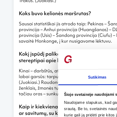
Trakus. (Juokiasi.)
Koks buvo kelionės maršrutas?
Sausai statistiškai jis atrodo taip: Pekinas – Ša
provincija – Anhui provincija (Huangšanas) – D
provincija (Usis) – Šandong provincija (Ciufu) –
savaitė Honkonge, į kur nusigavome lėktuvu.
Kokį įspūdį paliko Kinija ir jos gyventojai
stereptipai apie kiniečius ir Kiniją?
Kinai – darbštūs, atkaklūs, svetingi ir draugiški 
labai garsūs: tarpusavyje ramiai bendraudami d
Sutikimas
(Juokiasi.) Raudonus partijos transparantus pak
ženklais, žmonės turi darbo, ekonomika, bent jau
tačiau oras – sunkus.
Šioje svetainėje naudojami 
Naudojame slapukus, kad galė
Kaip ir kiekvienas kraštas, Kinija (ar jos 
srautą. Be to, svetainės nau
ar savitumų, su kuriais teko susidurti? Gal
kurie gali ją pridėti prie kit