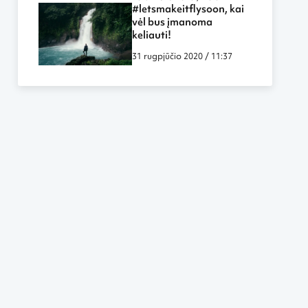
labiau panašūs į darbą
#letsmakeitflysoon, kai
biure ar namuose
vėl bus įmanoma
keliauti!
31 rugpjūčio 2020 / 11:37