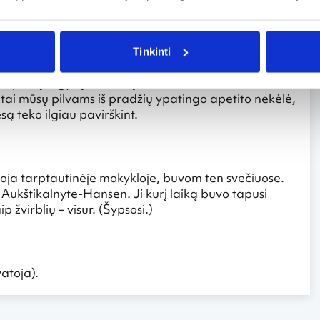
garsiai siurbti ar čepsėti, mesti kaulus ar kitką, kas
. Jokio vargo priprast. Kiek sunkiau su eismu, kuris
Tinkinti
reikia apšaudomo kiškio veterano įgūdžių. O dėl
onų ir gyvų krevečių iki troškintos asilienos ir
a tai mūsų pilvams iš pradžių ypatingo apetito nekėlė,
są teko ilgiau pavirškint.
oja tarptautinėje mokykloje, buvom ten svečiuose.
ukštikalnyte-Hansen. Ji kurį laiką buvo tapusi
 žvirblių – visur. (Šypsosi.)
atoja).