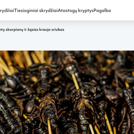
rydžiai
Tiesioginiai skrydžiai
Atostogų kryptys
Pagalba
ntų skorpionų ir žąsies kraujo sriubos