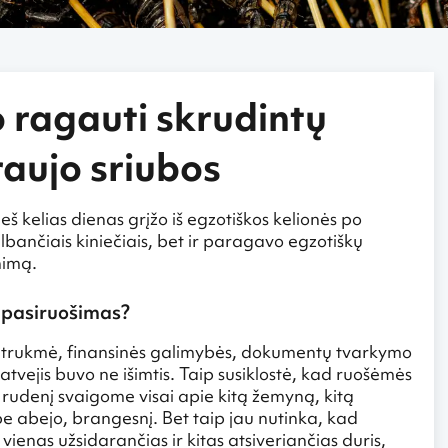
o ragauti skrudintų
raujo sriubos
š kelias dienas grįžo iš egzotiškos kelionės po
kalbančiais kiniečiais, bet ir paragavo egzotiškų
nimą.
o pasiruošimas?
– trukmė, finansinės galimybės, dokumentų tvarkymo
atvejis buvo ne išimtis. Taip susiklostė, kad ruošėmės
tų rudenį svaigome visai apie kitą žemyną, kitą
be abejo, brangesnį. Bet taip jau nutinka, kad
ienas užsidarančias ir kitas atsiveriančias duris,