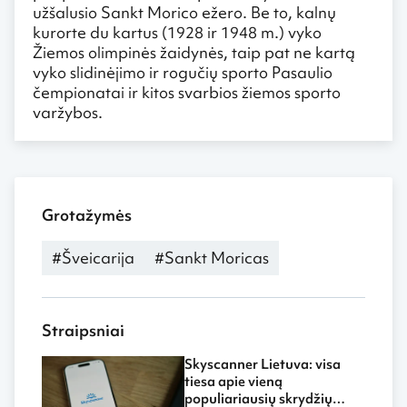
užšalusio Sankt Morico ežero. Be to, kalnų
kurorte du kartus (1928 ir 1948 m.) vyko
Žiemos olimpinės žaidynės, taip pat ne kartą
vyko slidinėjimo ir rogučių sporto Pasaulio
čempionatai ir kitos svarbios žiemos sporto
varžybos.
Grotažymės
#Šveicarija
#Sankt Moricas
Straipsniai
Skyscanner Lietuva: visa
tiesa apie vieną
populiariausių skrydžių