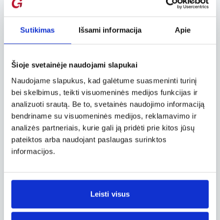
reiktų pridurti – ir mėgstantieji leisti pinigus:
pagrindinė miestelio gatvė kimšte prikimšta
garsiausių pasaulio dizainerių boutique stiliaus
Sutikimas
Išsami informacija
Apie
parduotuvių, spindinčių prabanga ir netikromis
išsipusčiusių pardavėjų šypsenomis. O prie
prabangos pripratusius poilsiautojus pasitinka
Šioje svetainėje naudojami slapukai
net 5 aukščiausios klasės penkių žvaigždučių
Naudojame slapukus, kad galėtume suasmeninti turinį
viešbučiai. Palyginimui – tiek pat aukščiausios
klasės viešbučių turime ir Vilniuje, o sostinės
bei skelbimus, teikti visuomeninės medijos funkcijas ir
Didžiojoje gatvėje esantys keli „butikai“ nė iš
analizuoti srautą. Be to, svetainės naudojimo informaciją
tolo neprilygsta nedidelio kalnų miestelio
bendriname su visuomeninės medijos, reklamavimo ir
gatvėse įsikūrusių žymiausių pasaulio
analizės partneriais, kurie gali ją pridėti prie kitos jūsų
dizainerių vardų ir prabangos prekinių ženklų
pateiktos arba naudojant paslaugas surinktos
įvairovei.
informacijos.
Įvairūs šaltiniai skelbia, jog Sankt Moricą yra
pamėgę žymiausios pasaulio žvaigždės –
dainininkai Robie Williams, Madona, aktorė
Leisti visus
Uma Turman, Švedijos karalius Karlas
Gustavas ir kt. O anksčiau čia dažnai
lankydavosi Čarlis Čaplinas, Tomas Manas,