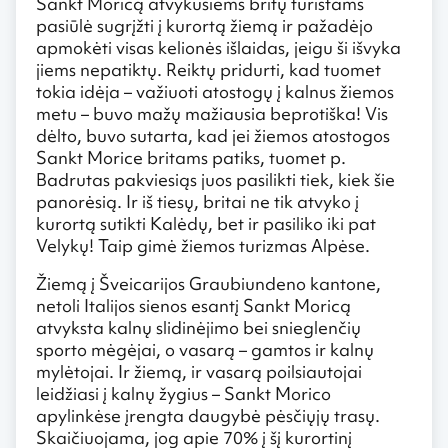
Sankt Moricą atvykusiems britų turistams
pasiūlė sugrįžti į kurortą žiemą ir pažadėjo
apmokėti visas kelionės išlaidas, jeigu ši išvyka
jiems nepatiktų. Reiktų pridurti, kad tuomet
tokia idėja – važiuoti atostogų į kalnus žiemos
metu – buvo mažų mažiausia beprotiška! Vis
dėlto, buvo sutarta, kad jei žiemos atostogos
Sankt Morice britams patiks, tuomet p.
Badrutas pakviesiąs juos pasilikti tiek, kiek šie
panorėsią. Ir iš tiesų, britai ne tik atvyko į
kurortą sutikti Kalėdų, bet ir pasiliko iki pat
Velykų! Taip gimė žiemos turizmas Alpėse.
Žiemą į Šveicarijos Graubiundeno kantone,
netoli Italijos sienos esantį Sankt Moricą
atvyksta kalnų slidinėjimo bei snieglenčių
sporto mėgėjai, o vasarą – gamtos ir kalnų
mylėtojai. Ir žiemą, ir vasarą poilsiautojai
leidžiasi į kalnų žygius – Sankt Morico
apylinkėse įrengta daugybė pėsčiųjų trasų.
Skaičiuojama, jog apie 70% į šį kurortinį