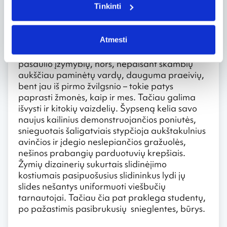
Tinkinti
Greta Garbo, Alfredas Hičkokas.
Vaikštinėdami Sankt Morico gatvėmis
Atmesti
sutinkame labai įvairių žmonių. Ką gali žinoti,
galbūt tarp jų buvo ir „užsimaskavusių“
pasaulio įžymybių, nors, nepaisant skambių
aukščiau paminėtų vardų, dauguma praeivių,
bent jau iš pirmo žvilgsnio – tokie patys
paprasti žmonės, kaip ir mes. Tačiau galima
išvysti ir kitokių vaizdelių. Šypseną kelia savo
naujus kailinius demonstruojančios poniutės,
snieguotais šaligatviais stypčioja aukštakulnius
avinčios ir įdegio neslepiančios gražuolės,
nešinos prabangių parduotuvių krepšiais.
Žymių dizainerių sukurtais slidinėjimo
kostiumais pasipuošusius slidininkus lydi jų
slides nešantys uniformuoti viešbučių
tarnautojai. Tačiau čia pat praklega studentų,
po pažastimis pasibrukusių snieglentes, būrys.