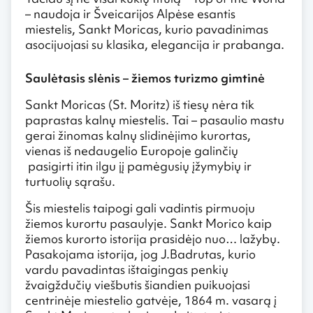
– naudoja ir Šveicarijos Alpėse esantis
miestelis, Sankt Moricas, kurio pavadinimas
asocijuojasi su klasika, elegancija ir prabanga.
Saulėtasis slėnis – žiemos turizmo gimtinė
Sankt Moricas (St. Moritz) iš tiesų nėra tik
paprastas kalnų miestelis. Tai – pasaulio mastu
gerai žinomas kalnų slidinėjimo kurortas,
vienas iš nedaugelio Europoje galinčių
pasigirti itin ilgu jį pamėgusių įžymybių ir
turtuolių sąrašu.
Šis miestelis taipogi gali vadintis pirmuoju
žiemos kurortu pasaulyje. Sankt Morico kaip
žiemos kurorto istorija prasidėjo nuo… lažybų.
Pasakojama istorija, jog J.Badrutas, kurio
vardu pavadintas ištaigingas penkių
žvaigždučių viešbutis šiandien puikuojasi
centrinėje miestelio gatvėje, 1864 m. vasarą į