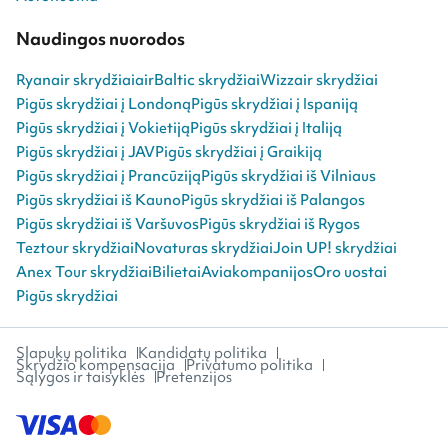
Naudingos nuorodos
Ryanair skrydžiai
airBaltic skrydžiai
Wizzair skrydžiai
Pigūs skrydžiai į Londoną
Pigūs skrydžiai į Ispaniją
Pigūs skrydžiai į Vokietiją
Pigūs skrydžiai į Italiją
Pigūs skrydžiai į JAV
Pigūs skrydžiai į Graikiją
Pigūs skrydžiai į Prancūziją
Pigūs skrydžiai iš Vilniaus
Pigūs skrydžiai iš Kauno
Pigūs skrydžiai iš Palangos
Pigūs skrydžiai iš Varšuvos
Pigūs skrydžiai iš Rygos
Teztour skrydžiai
Novaturas skrydžiai
Join UP! skrydžiai
Anex Tour skrydžiai
Bilietai
Aviakompanijos
Oro uostai
Pigūs skrydžiai
Slapukų politika
Kandidatų politika
Skrydžio kompensacija
Privatumo politika
Sąlygos ir taisyklės
Pretenzijos