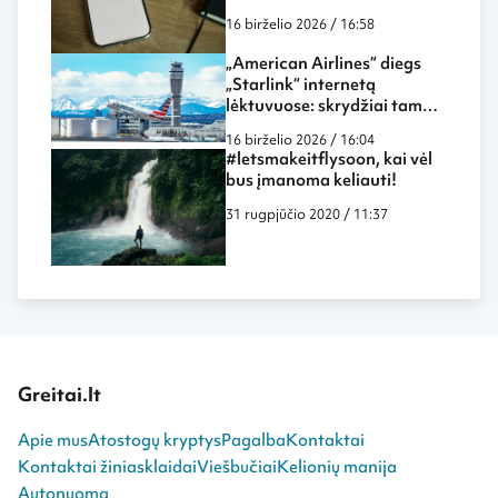
paieškos sistemų
16 birželio 2026 / 16:58
„American Airlines“ diegs
„Starlink“ internetą
lėktuvuose: skrydžiai tampa
dar labiau panašūs į darbą
16 birželio 2026 / 16:04
biure ar namuose
#letsmakeitflysoon, kai vėl
bus įmanoma keliauti!
31 rugpjūčio 2020 / 11:37
Greitai.lt
Apie mus
Atostogų kryptys
Pagalba
Kontaktai
Kontaktai žiniasklaidai
Viešbučiai
Kelionių manija
Autonuoma