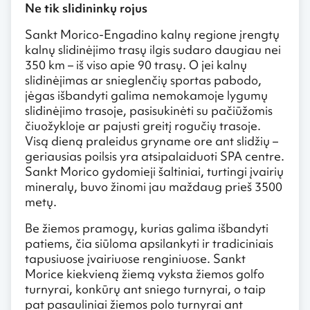
Ne tik slidininkų rojus
Sankt Morico-Engadino kalnų regione įrengtų
kalnų slidinėjimo trasų ilgis sudaro daugiau nei
350 km – iš viso apie 90 trasų. O jei kalnų
slidinėjimas ar snieglenčių sportas pabodo,
jėgas išbandyti galima nemokamoje lygumų
slidinėjimo trasoje, pasisukinėti su pačiūžomis
čiuožykloje ar pajusti greitį rogučių trasoje.
Visą dieną praleidus gryname ore ant slidžių –
geriausias poilsis yra atsipalaiduoti SPA centre.
Sankt Morico gydomieji šaltiniai, turtingi įvairių
mineralų, buvo žinomi jau maždaug prieš 3500
metų.
Be žiemos pramogų, kurias galima išbandyti
patiems, čia siūloma apsilankyti ir tradiciniais
tapusiuose įvairiuose renginiuose. Sankt
Morice kiekvieną žiemą vyksta žiemos golfo
turnyrai, konkūrų ant sniego turnyrai, o taip
pat pasauliniai žiemos polo turnyrai ant