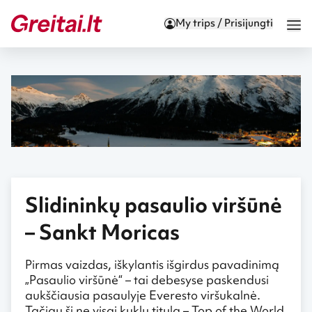
My trips / Prisijungti
Slidininkų pasaulio viršūnė
– Sankt Moricas
Pirmas vaizdas, iškylantis išgirdus pavadinimą
„Pasaulio viršūnė“ – tai debesyse paskendusi
aukščiausia pasaulyje Everesto viršukalnė.
Tačiau šį ne visai kuklų titulą – Top of the World