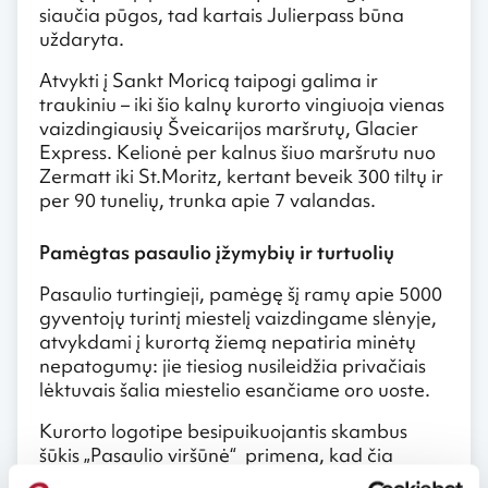
siaučia pūgos, tad kartais Julierpass būna
uždaryta.
Atvykti į Sankt Moricą taipogi galima ir
traukiniu – iki šio kalnų kurorto vingiuoja vienas
vaizdingiausių Šveicarijos maršrutų, Glacier
Express. Kelionė per kalnus šiuo maršrutu nuo
Zermatt iki St.Moritz, kertant beveik 300 tiltų ir
per 90 tunelių, trunka apie 7 valandas.
Pamėgtas pasaulio įžymybių ir turtuolių
Pasaulio turtingieji, pamėgę šį ramų apie 5000
gyventojų turintį miestelį vaizdingame slėnyje,
atvykdami į kurortą žiemą nepatiria minėtų
nepatogumų: jie tiesiog nusileidžia privačiais
lėktuvais šalia miestelio esančiame oro uoste.
Kurorto logotipe besipuikuojantis skambus
šūkis „Pasaulio viršūnė“ primena, kad čia
atvyksta mėgstantieji tai, kas geriausia. Dar