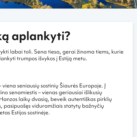
 ką aplankyti?
ykti labai toli. Sena tiesa, gerai žinoma tiems, kurie
ankyti trumpos išvykos į Estiją metu.
 viena seniausių sostinių Šiaurės Europoje. Į
 senamiestis – vienas geriausiai išlikusių
anzos laikų dvasią, beveik autentiškas pirklių
s, pasipuošęs viduramžiais statytų bažnyčių
tas Estijos sostinėje.