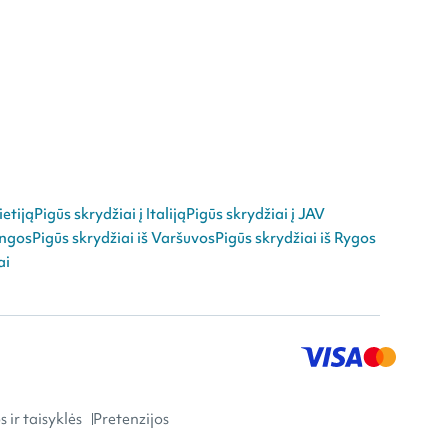
ietiją
Pigūs skrydžiai į Italiją
Pigūs skrydžiai į JAV
angos
Pigūs skrydžiai iš Varšuvos
Pigūs skrydžiai iš Rygos
ai
 ir taisyklės
Pretenzijos