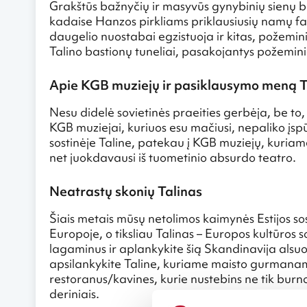
Grakštūs bažnyčių ir masyvūs gynybinių sienų bo
kadaise Hanzos pirkliams priklausiusių namų fas
daugelio nuostabai egzistuoja ir kitas, požemin
Talino bastionų tuneliai, pasakojantys požeminio
Apie KGB muziejų ir pasiklausymo meną T
Nesu didelė sovietinės praeities gerbėja, be to, 
KGB muziejai, kuriuos esu mačiusi, nepaliko įsp
sostinėje Taline, patekau į KGB muziejų, kuriam
net juokdavausi iš tuometinio absurdo teatro.
Neatrastų skonių Talinas
Šiais metais mūsų netolimos kaimynės Estijos sos
Europoje, o tiksliau Talinas – Europos kultūros 
lagaminus ir aplankykite šią Skandinavija alsuoj
apsilankykite Taline, kuriame maisto gurmana
restoranus/kavines, kurie nustebins ne tik burno
deriniais.