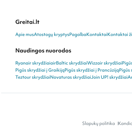
Greitai.lt
Apie mus
Atostogų kryptys
Pagalba
Kontaktai
Kontaktai ži
Naudingos nuorodos
Ryanair skrydžiai
airBaltic skrydžiai
Wizzair skrydžiai
Pigū
Pigūs skrydžiai į Graikiją
Pigūs skrydžiai į Prancūziją
Pigūs 
Teztour skrydžiai
Novaturas skrydžiai
Join UP! skrydžiai
An
Slapukų politika
Kandid