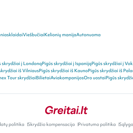
niasklaidai
Viešbučiai
Kelionių manija
Autonuoma
s skrydžiai į Londoną
Pigūs skrydžiai į Ispaniją
Pigūs skrydžiai į Vok
skrydžiai iš Vilniaus
Pigūs skrydžiai iš Kauno
Pigūs skrydžiai iš Pal
ex Tour skrydžiai
Bilietai
Aviakompanijos
Oro uostai
Pigūs skrydži
atų politika
Skrydžio kompensacija
Privatumo politika
Sąlygos