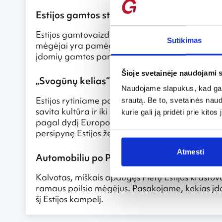
Estijos gamtos stebuklai
Estijos gamtovaizdis nedaug skiriasi nuo lietuvi
Sutikimas
mėgėjai yra pamėgę Saremos salą Baltijos jūroje
įdomių gamtos paminklų.
Šioje svetainėje naudojami 
„Svogūnų kelias“: unikalios kultūros salel
Naudojame slapukus, kad galė
Estijos rytiniame pasienyje su Rusija besidriekia
srautą. Be to, svetainės nau
savita kultūra ir iki šių dienų išlaikytomis auten
kurie gali ją pridėti prie kit
pagal dydį Europoje, apylinkėse įsikūrusius kaimu
persipynę Estijos žemdirbių, rusų sentikių ir Balt
Atmesti
Automobiliu po Pietų Estiją
Kalvotas, miškais apaugęs Pietų Estijos kraštovai
ramaus poilsio mėgėjus. Pasakojame, kokias įdo
šį Estijos kampelį.