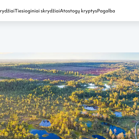
rydžiai
Tiesioginiai skrydžiai
Atostogų kryptys
Pagalba