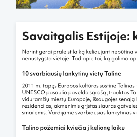
Savaitgalis Estijoje:
Norint gerai praleist laiką keliaujant nebūtina v
nenustygsta vietoje. Tad apie tai, ką galima apl
10 svarbiausių lankytinų vietų Taline
2011 m. tapęs Europos kultūros sostine Talinas –
UNESCO pasaulio paveldo sąrašą įtrauktas Talino
viduramžių miestų Europoje, išsaugojęs senąją H
rezidencijas, akmenimis grįstas siauras gatvele
smailėmis. Vardijame svarbiausias lankytinas vie
Talino požemiai kviečia į kelionę laiku