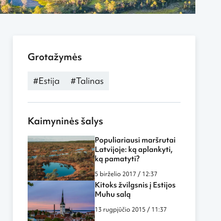
Grotažymės
#Estija
#Talinas
Kaimyninės šalys
Populiariausi maršrutai
Latvijoje: ką aplankyti,
ką pamatyti?
5 birželio 2017 / 12:37
Kitoks žvilgsnis į Estijos
Muhu salą
13 rugpjūčio 2015 / 11:37