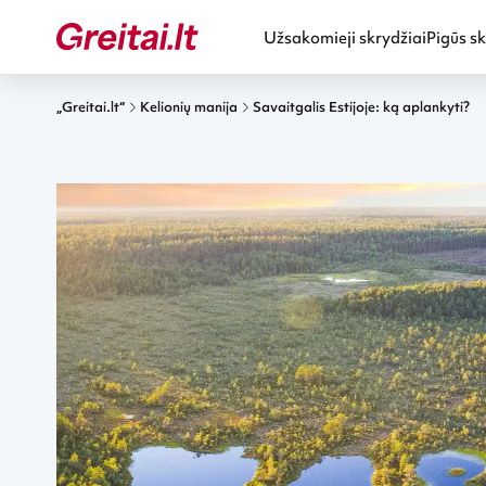
Užsakomieji skrydžiai
Pigūs sk
„Greitai.lt“
Kelionių manija
Savaitgalis Estijoje: ką aplankyti?