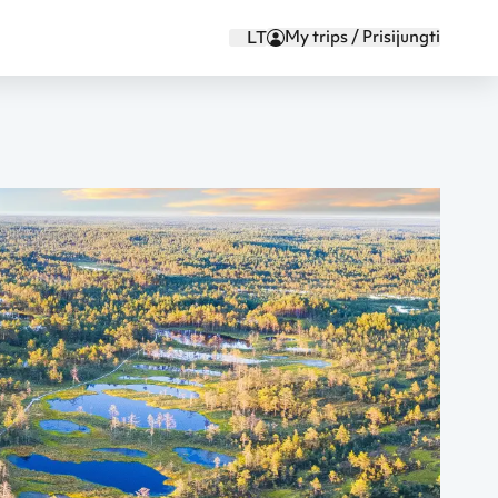
My trips / Prisijungti
LT