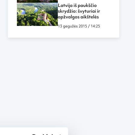
Latvija iš paukščio
skrydžio: švyturiai ir
apžvalgos aikštelės
13 gegužės 2015 / 14:25