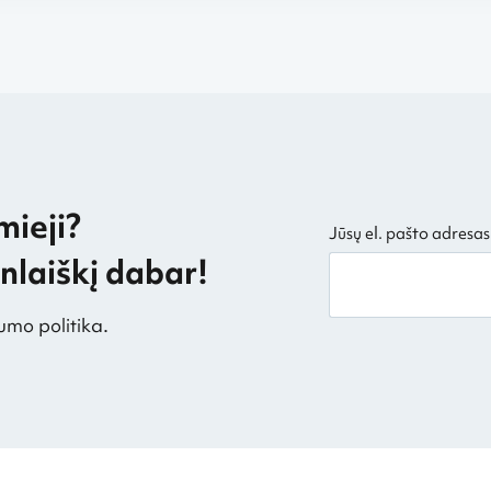
mieji?
Jūsų el. pašto adresas
laiškį dabar!
umo politika.