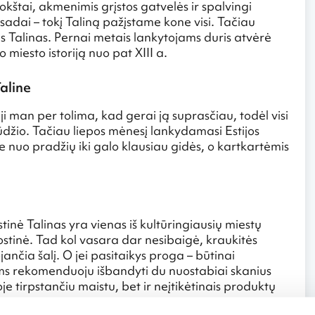
kštai, akmenimis grįstos gatvelės ir spalvingi
adai – tokį Taliną pažįstame kone visi. Tačiau
is Talinas. Pernai metais lankytojams duris atvėrė
 miesto istoriją nuo pat XIII a.
aline
ji man per tolima, kad gerai ją suprasčiau, todėl visi
ūdžio. Tačiau liepos mėnesį lankydamasi Estijos
e nuo pradžių iki galo klausiau gidės, o kartkartėmis
tinė Talinas yra vienas iš kultūringiausių miestų
sostinė. Tad kol vasara dar nesibaigė, kraukitės
ančia šalį. O jei pasitaikys proga – būtinai
ms rekomenduoju išbandyti du nuostabiai skanius
je tirpstančiu maistu, bet ir neįtikėtinais produktų