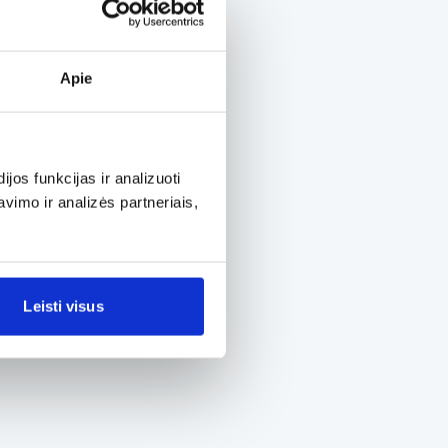
Apie
os funkcijas ir analizuoti
imo ir analizės partneriais,
Leisti visus