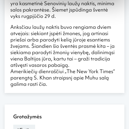
yra kasmetinė Senovinių laužų naktis, minima
salos pakrantėse. Šiemet įspūdinga šventė
vyks rugpjūčio 29 d.
Anksčiau laužų naktis buvo rengiama dviem
atvejais: siekiant įspėti žmones, jog artinasi
priešai arba parodyti kelią jūroje esantiems
žvejams. Šiandien šio šventės prasmė kita – ja
siekiama parodyti žmonių vienybę, dalinimąsi
viena Baltijos jūra, kartu tai – graži tradicija
atšvęsti vasaros pabaigą.
Amerikiečių dienraščiui „The New York Times“
parengtą S. Khan straipsnį apie Muhu salą
galima rasti čia.
Grotažymės