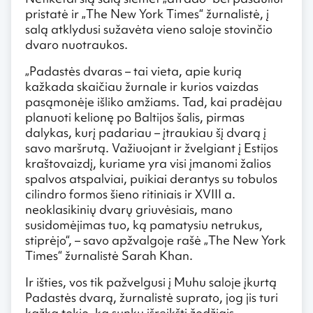
pristatė ir „The New York Times“ žurnalistė, į
salą atklydusi sužavėta vieno saloje stovinčio
dvaro nuotraukos.
„Padastės dvaras – tai vieta, apie kurią
kažkada skaičiau žurnale ir kurios vaizdas
pasąmonėje išliko amžiams. Tad, kai pradėjau
planuoti kelionę po Baltijos šalis, pirmas
dalykas, kurį padariau – įtraukiau šį dvarą į
savo maršrutą. Važiuojant ir žvelgiant į Estijos
kraštovaizdį, kuriame yra visi įmanomi žalios
spalvos atspalviai, puikiai derantys su tobulos
cilindro formos šieno ritiniais ir XVIII a.
neoklasikinių dvarų griuvėsiais, mano
susidomėjimas tuo, ką pamatysiu netrukus,
stiprėjo“, – savo apžvalgoje rašė „The New York
Times“ žurnalistė Sarah Khan.
Ir išties, vos tik pažvelgusi į Muhu saloje įkurtą
Padastės dvarą, žurnalistė suprato, jog jis turi
kažką tokio, ką sunku išreikšti žodžiais.