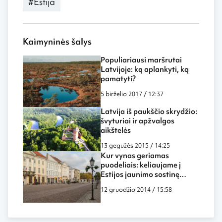
#Estija
Kaimyninės šalys
Populiariausi maršrutai
Latvijoje: ką aplankyti, ką
pamatyti?
5 birželio 2017 / 12:37
Latvija iš paukščio skrydžio:
švyturiai ir apžvalgos
aikštelės
13 gegužės 2015 / 14:25
Kur vynas geriamas
puodeliais: keliaujame į
Estijos jaunimo sostinę
Tartu
12 gruodžio 2014 / 15:58