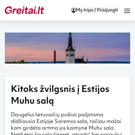
My trips / Prisijungti
Kitoks žvilgsnis į Estijos
Muhu salą
Daugeliui lietuvaičių puikiai pažįstama
didžiausia Estijoje Saremos sala, tačiau mažai
kam girdėta artima jos kaimynė Muhu sala.
Netikėtai šią salą šiemet „atrado“ bei pasauliui