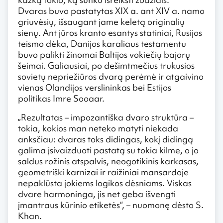
Dvaras buvo pastatytas XIX a. ant XIV a. namo
griuvėsių, išsaugant jame keletą originalių
sienų. Ant jūros kranto esantys statiniai, Rusijos
teismo dėka, Danijos karaliaus testamentu
buvo palikti žinomai Baltijos vokiečių bajorų
šeimai. Galiausiai, po dešimtmečius trukusios
sovietų nepriežiūros dvarą perėmė ir atgaivino
vienas Olandijos verslininkas bei Estijos
politikas Imre Sooaar.
„Rezultatas – impozantiška dvaro struktūra –
tokia, kokios man neteko matyti niekada
anksčiau: dvaras toks didingas, kokį didingą
galima įsivaizduoti pastatą su tokia kilme, o jo
saldus rožinis atspalvis, neogotikinis karkasas,
geometriški karnizai ir raižiniai mansardoje
nepaklūsta jokiems logikos dėsniams. Viskas
dvare harmoninga, jis net geba išvengti
įmantraus kūrinio etiketės“, – nuomonę dėsto S.
Khan.