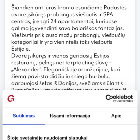
Šiandien ant jūros kranto esančiame Padastės
dvare įsikūręs prabangus viešbutis ir SPA
centras, įrengti 24 apartamentai, kuriuose
galima įgyvendinti savo bajoriškas fantazijas.
Viešbutis priklauso mažų prabangių viešbučių
kategorijai ir yra vienintelis toks viešbutis
Estijoje.
Dvare įsikūręs ir vienas geriausių Estijos
restoranų, pelnęs net tarptautinę šlovę –
„Alexander“. Elegantiškoje oranžerijoje, kuri
žiemą pavirsta didžiuliu sniego burbulu,
darbuojasi šefas iš Danijos, svečiams siūlantis
Prancūzijos virtuvės rafinuotumu persmelktą iš
vietos ingredientų pagal Šiaurės receptus
pagamintų patiekalų meniu.
Pasižvalgiusi po dvaro teritoriją, S. Khan
Sutikimas
Išsami informacija
Apie
nuskubėjo susipažinti su kitomis Muhu salos
įžymybėmis. Pirmiausi ji pasuko į Koguvos žvejų
kaimą, kur įsikūręs Muhu etnografinis muziejus
Šioje svetainėje naudojami slapukai