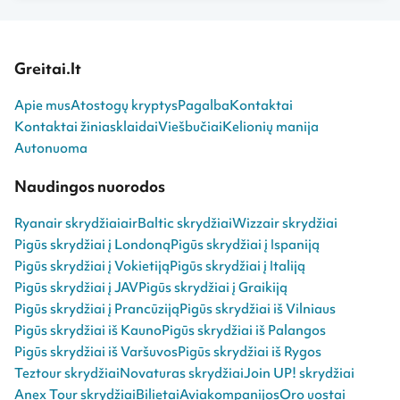
Greitai.lt
Apie mus
Atostogų kryptys
Pagalba
Kontaktai
Kontaktai žiniasklaidai
Viešbučiai
Kelionių manija
Autonuoma
Naudingos nuorodos
Ryanair skrydžiai
airBaltic skrydžiai
Wizzair skrydžiai
Pigūs skrydžiai į Londoną
Pigūs skrydžiai į Ispaniją
Pigūs skrydžiai į Vokietiją
Pigūs skrydžiai į Italiją
Pigūs skrydžiai į JAV
Pigūs skrydžiai į Graikiją
Pigūs skrydžiai į Prancūziją
Pigūs skrydžiai iš Vilniaus
Pigūs skrydžiai iš Kauno
Pigūs skrydžiai iš Palangos
Pigūs skrydžiai iš Varšuvos
Pigūs skrydžiai iš Rygos
Teztour skrydžiai
Novaturas skrydžiai
Join UP! skrydžiai
Anex Tour skrydžiai
Bilietai
Aviakompanijos
Oro uostai