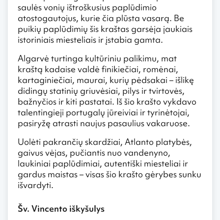
saulės vonių ištroškusius paplūdimio
atostogautojus, kurie čia plūsta vasarą. Be
puikių paplūdimių šis kraštas garsėja jaukiais
istoriniais miesteliais ir įstabia gamta.
Algarvė turtinga kultūriniu palikimu, mat
kraštą kadaise valdė finikiečiai, romėnai,
kartaginiečiai, maurai, kurių pėdsakai – išlikę
didingų statinių griuvėsiai, pilys ir tvirtovės,
bažnyčios ir kiti pastatai. Iš šio krašto vykdavo
talentingieji portugalų jūreiviai ir tyrinėtojai,
pasiryžę atrasti naujus pasaulius vakaruose.
Uolėti pakrančių skardžiai, Atlanto platybės,
gaivus vėjas, pučiantis nuo vandenyno,
laukiniai paplūdimiai, autentiški miesteliai ir
gardus maistas – visas šio krašto gėrybes sunku
išvardyti.
Šv. Vincento iškyšulys