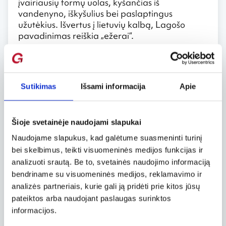
įvairiausių formų uolas, kyšančias iš
vandenyno, iškyšulius bei paslaptingus
užutėkius. Išvertus į lietuvių kalbą, Lagošo
pavadinimas reiškia „ežerai“.
Silves
Kiek tolėliau nuo vandenyno pakrantės esantis
Sutikimas
Išsami informacija
Apie
Silves miestelis kadaise buvo šį kraštą
valdžiusių maurų sostinė. Pagrindinė Silves
lankytina vieta – tvirtomis smiltainio sienomis ir
gynybiniais bokštais besididžiuojanti maurų
Šioje svetainėje naudojami slapukai
tvirtovė. Kiekvieną rugpjūtį miestelyje vyksta
Naudojame slapukus, kad galėtume suasmeninti turinį
Viduramžių šventė.
bei skelbimus, teikti visuomeninės medijos funkcijas ir
analizuoti srautą. Be to, svetainės naudojimo informaciją
Albufeira
bendriname su visuomeninės medijos, reklamavimo ir
analizės partneriais, kurie gali ją pridėti prie kitos jūsų
Triukšmingas kurortinis miestelis Albufeira
pateiktos arba naudojant paslaugas surinktos
pasitinka barais, gausybe suvenyrų
parduotuvėlių ir kitais turistų traukos centrais.
informacijos.
Nors tai populiarus kurortas, tačiau tiems, kas