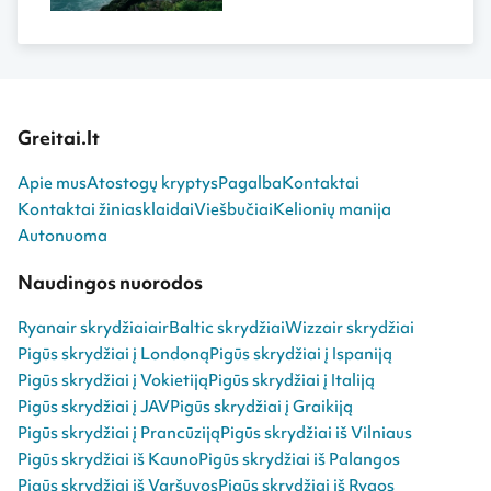
Greitai.lt
Apie mus
Atostogų kryptys
Pagalba
Kontaktai
Kontaktai žiniasklaidai
Viešbučiai
Kelionių manija
Autonuoma
Naudingos nuorodos
Ryanair skrydžiai
airBaltic skrydžiai
Wizzair skrydžiai
Pigūs skrydžiai į Londoną
Pigūs skrydžiai į Ispaniją
Pigūs skrydžiai į Vokietiją
Pigūs skrydžiai į Italiją
Pigūs skrydžiai į JAV
Pigūs skrydžiai į Graikiją
Pigūs skrydžiai į Prancūziją
Pigūs skrydžiai iš Vilniaus
Pigūs skrydžiai iš Kauno
Pigūs skrydžiai iš Palangos
Pigūs skrydžiai iš Varšuvos
Pigūs skrydžiai iš Rygos