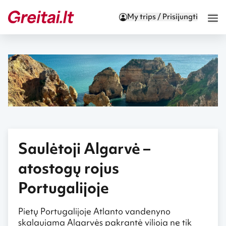
My trips / Prisijungti
Saulėtoji Algarvė –
atostogų rojus
Portugalijoje
Pietų Portugalijoje Atlanto vandenyno
skalaujama Algarvės pakrantė vilioja ne tik