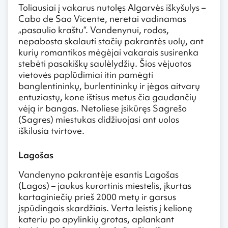
Toliausiai į vakarus nutolęs Algarvės iškyšulys –
Cabo de Sao Vicente, neretai vadinamas
„pasaulio kraštu“. Vandenynui, rodos,
nepabosta skalauti stačių pakrantės uolų, ant
kurių romantikos mėgėjai vakarais susirenka
stebėti pasakiškų saulėlydžių. Šios vėjuotos
vietovės paplūdimiai itin pamėgti
banglentininkų, burlentininkų ir jėgos aitvarų
entuziastų, kone ištisus metus čia gaudančių
vėją ir bangas. Netoliese įsikūręs Sagrešo
(Sagres) miestukas didžiuojasi ant uolos
iškilusia tvirtove.
Lagošas
Vandenyno pakrantėje esantis Lagošas
(Lagos) – jaukus kurortinis miestelis, įkurtas
kartaginiečių prieš 2000 metų ir garsus
įspūdingais skardžiais. Verta leistis į kelionę
kateriu po apylinkių grotas, aplankant