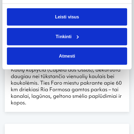
ieško autentiškosios Portugalijos, čia važiuoti
neverta.
Leisti visus
Faras
Faras, kadaise įkurtas romėnų, šiandien yra
Tinkinti
Algarvės sostinė. Iki šių dienų išlikusi senamiestį
juosianti romėnų statyta siena, o Archeologijos
muziejuje galima išvysti ir daugiau romėnų
Atmesti
laikų radinių. Vienas iš keistų Faro pastatų –
Kaulų koplyčia (Capela dos Ossos), dekoruota
daugiau nei tūkstančio vienuolių kaulais bei
kaukolėmis. Ties Faro miestu pakrante apie 60
km driekiasi Ria Formosa gamtos parkas – tai
kanalai, lagūnos, geltono smėlio paplūdimiai ir
kopos.