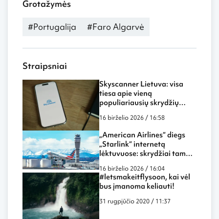
Grotažymės
#Portugalija
#Faro Algarvė
Straipsniai
Skyscanner Lietuva: visa
tiesa apie vieną
populiariausių skrydžių
paieškos sistemų
16 birželio 2026 / 16:58
„American Airlines“ diegs
„Starlink“ internetą
lėktuvuose: skrydžiai tampa
dar labiau panašūs į darbą
16 birželio 2026 / 16:04
biure ar namuose
#letsmakeitflysoon, kai vėl
bus įmanoma keliauti!
31 rugpjūčio 2020 / 11:37