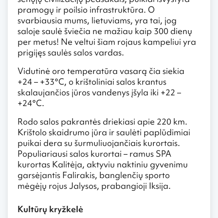
pramogų ir poilsio infrastruktūra. O
svarbiausia mums, lietuviams, yra tai, jog
saloje saulė šviečia ne mažiau kaip 300 dienų
per metus! Ne veltui šiam rojaus kampeliui yra
prigijęs saulės salos vardas.
Vidutinė oro temperatūra vasarą čia siekia
+24 – +33°C, o krištoliniai salos krantus
skalaujančios jūros vandenys įšyla iki +22 –
+24°C.
Rodo salos pakrantės driekiasi apie 220 km.
Krištolo skaidrumo jūra ir saulėti paplūdimiai
puikai dera su šurmuliuojančiais kurortais.
Populiariausi salos kurortai – ramus SPA
kurortas Kalitėja, aktyviu naktiniu gyvenimu
garsėjantis Falirakis, banglenčių sporto
mėgėjų rojus Jalysos, prabangioji Iksija.
Kultūrų kryžkelė