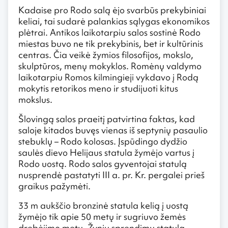
Kadaise pro Rodo salą ėjo svarbūs prekybiniai
keliai, tai sudarė palankias sąlygas ekonomikos
plėtrai. Antikos laikotarpiu salos sostinė Rodo
miestas buvo ne tik prekybinis, bet ir kultūrinis
centras. Čia veikė žymios filosofijos, mokslo,
skulptūros, menų mokyklos. Romėnų valdymo
laikotarpiu Romos kilmingieji vykdavo į Rodą
mokytis retorikos meno ir studijuoti kitus
mokslus.
Šlovingą salos praeitį patvirtina faktas, kad
saloje kitados buvęs vienas iš septynių pasaulio
stebuklų – Rodo kolosas. Įspūdingo dydžio
saulės dievo Helijaus statula žymėjo vartus į
Rodo uostą. Rodo salos gyventojai statulą
nusprendė pastatyti III a. pr. Kr. pergalei prieš
graikus pažymėti.
33 m aukščio bronzinė statula kelią į uostą
žymėjo tik apie 50 metų ir sugriuvo žemės
drebėjimo metu. Žynių sprendimu statula