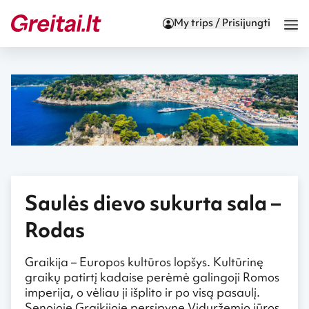
My trips / Prisijungti
Saulės dievo sukurta sala –
Rodas
Graikija – Europos kultūros lopšys. Kultūrinę
graikų patirtį kadaise perėmė galingoji Romos
imperija, o vėliau ji išplito ir po visą pasaulį.
Senojoje Graikijoje persipynę Viduržemio jūros,