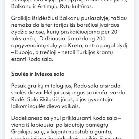
Balkanų ir Artimųjų Rytų kultūros.
Graikija išsidėsčiusi Balkanų pusiasalyje, tačiau
nemaža dalis teritorijos išsibarsčiusi įvairaus
dydžio salose, kurių priskaičiuojama per 20
tūkstančių. Didžiausia iš maždaug 200
apgyvendintų salų yra Kreta, antra pagal dydį
– Euboja, o trečioji – netoli Turkijos krantų
esanti Rodo sala.
Saulės ir šviesos sala
Pasak graikų mitologijos, Rodo sala atsirado
saulės dievui Helijui susijungus su nimfa, vardu
Rodė. Sala iškilusi iš jūros, o jos gyventojai
laikomi saulės dievo vaikais.
Dodekaneso salynui priklausanti Rodo sala –
viena iš labiausiai poilsiautojų pamėgtų
Graikijos salų, viliojanti nuostabia gamta,
senųjų civilizacijų pėdsakais, puikiai išvystyta