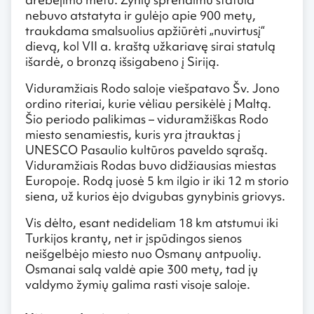
nebuvo atstatyta ir gulėjo apie 900 metų,
traukdama smalsuolius apžiūrėti „nuvirtusį“
dievą, kol VII a. kraštą užkariavę sirai statulą
išardė, o bronzą išsigabeno į Siriją.
Viduramžiais Rodo saloje viešpatavo Šv. Jono
ordino riteriai, kurie vėliau persikėlė į Maltą.
Šio periodo palikimas – viduramžiškas Rodo
miesto senamiestis, kuris yra įtrauktas į
UNESCO Pasaulio kultūros paveldo sąrašą.
Viduramžiais Rodas buvo didžiausias miestas
Europoje. Rodą juosė 5 km ilgio ir iki 12 m storio
siena, už kurios ėjo dvigubas gynybinis griovys.
Vis dėlto, esant nedideliam 18 km atstumui iki
Turkijos krantų, net ir įspūdingos sienos
neišgelbėjo miesto nuo Osmanų antpuolių.
Osmanai salą valdė apie 300 metų, tad jų
valdymo žymių galima rasti visoje saloje.