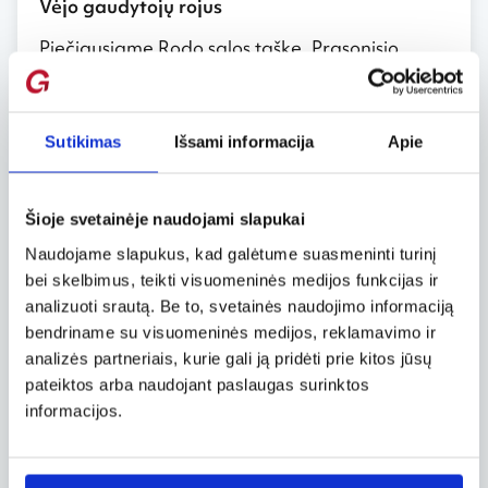
Vėjo gaudytojų rojus
Piečiausiame Rodo salos taške, Prasonisio
pusiasalyje, beveik nuolatos pučia vėjai.
Išvertus į lietuvių kalbą, pusiasalio pavadinimas
reiškia „Žalioji sala“. Šioje vietoje susijungia
Viduržemio ir Egėjo jūros.
Sutikimas
Išsami informacija
Apie
Buriuotojų ir jėgos aitvarų sporto mėgėjų
žemėlapiuose Prasonisis pažymėtas ryškesne
Šioje svetainėje naudojami slapukai
spalva. Net jei visoje Rodo saloje oras visiškai
ramus, o prognozės nežada vėjo, Prasonisyje
Naudojame slapukus, kad galėtume suasmeninti turinį
gali būti beveik visuomet garantuotas, kad
bei skelbimus, teikti visuomeninės medijos funkcijas ir
vėją pažaboti pavyks.
analizuoti srautą. Be to, svetainės naudojimo informaciją
bendriname su visuomeninės medijos, reklamavimo ir
Vėjuotasis pusiasalis traukia ir pažengusiuosius,
analizės partneriais, kurie gali ją pridėti prie kitos jūsų
ir pradedančiuosius burlenčių bei jėgos aitvarų
pateiktos arba naudojant paslaugas surinktos
sporto aistruolius. Čia veikia buriavimo,
informacijos.
benglentininkų mokyklos.
Praeities ir dabarties pėdsakais