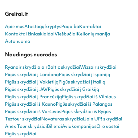
Greitai.lt
Apie mus
Atostogų kryptys
Pagalba
Kontaktai
Kontaktai žiniasklaidai
Viešbučiai
Kelionių manija
Autonuoma
Naudingos nuorodos
Ryanair skrydžiai
airBaltic skrydžiai
Wizzair skrydžiai
Pigūs skrydžiai į Londoną
Pigūs skrydžiai į Ispaniją
Pigūs skrydžiai į Vokietiją
Pigūs skrydžiai į Italiją
Pigūs skrydžiai į JAV
Pigūs skrydžiai į Graikiją
Pigūs skrydžiai į Prancūziją
Pigūs skrydžiai iš Vilniaus
Pigūs skrydžiai iš Kauno
Pigūs skrydžiai iš Palangos
Pigūs skrydžiai iš Varšuvos
Pigūs skrydžiai iš Rygos
Teztour skrydžiai
Novaturas skrydžiai
Join UP! skrydžiai
Anex Tour skrydžiai
Bilietai
Aviakompanijos
Oro uostai
Pigūs skrydžiai