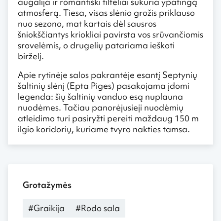
augalija ir romantiški tilteliai sukuria ypatingą
atmosferą. Tiesa, visas slėnio grožis priklauso
nuo sezono, mat kartais dėl sausros
šniokščiantys kriokliai pavirsta vos srūvančiomis
srovelėmis, o drugelių patariama ieškoti
birželį.
Apie rytinėje salos pakrantėje esantį Septynių
šaltinių slėnį (Epta Piges) pasakojama įdomi
legenda: šių šaltinių vanduo esą nuplauna
nuodėmes. Tačiau panorėjusieji nuodėmių
atleidimo turi pasiryžti pereiti maždaug 150 m
ilgio koridorių, kuriame tvyro nakties tamsa.
Grotažymės
#Graikija
#Rodo sala