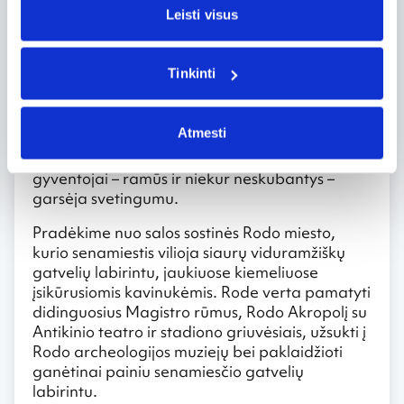
Leisti visus
Norint pažinti kalnuotą ir retai apgyvendintą
Rodo salą, galima leistis į kelionę automobiliu,
aplankant kultūros ir architektūros paminklus:
Tinkinti
antikos laikų griuvėsius, viduramžių pilių
liekanas, kalnuose įsikūrusius vienuolynus. Pušų
ir kiparisų giraitėmis apaugusios salos kalnuose
Atmesti
išsibarstę tradiciniai graikiški miestukai,
kuriuose gyvenimas teka lėtai ir tingiai. Salos
gyventojai – ramūs ir niekur neskubantys –
garsėja svetingumu.
Pradėkime nuo salos sostinės Rodo miesto,
kurio senamiestis vilioja siaurų viduramžiškų
gatvelių labirintu, jaukiuose kiemeliuose
įsikūrusiomis kavinukėmis. Rode verta pamatyti
didinguosius Magistro rūmus, Rodo Akropolį su
Antikinio teatro ir stadiono griuvėsiais, užsukti į
Rodo archeologijos muziejų bei paklaidžioti
ganėtinai painiu senamiesčio gatvelių
labirintu.