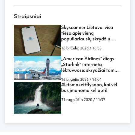
Straipsniai
Skyscanner Lietuva: visa
tiesa apie vieną
populiariausių skrydžių
paieškos sistemų
16 birželio 2026 / 16:58
„American Airlines“ diegs
„Starlink“ internetą
lėktuvuose: skrydžiai tampa
dar labiau panašūs į darbą
16 birželio 2026 / 16:04
biure ar namuose
#letsmakeitflysoon, kai vėl
bus įmanoma keliauti!
31 rugpjūčio 2020 / 11:37