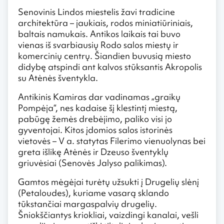
Senovinis Lindos miestelis žavi tradicine
architektūra – jaukiais, rodos miniatiūriniais,
baltais namukais. Antikos laikais tai buvo
vienas iš svarbiausių Rodo salos miestų ir
komercinių centrų. Šiandien buvusią miesto
didybę atspindi ant kalvos stūksantis Akropolis
su Atėnės šventykla.
Antikinis Kamiras dar vadinamas „graikų
Pompėja“, nes kadaise šį klestintį miestą,
pabūgę žemės drebėjimo, paliko visi jo
gyventojai. Kitos įdomios salos istorinės
vietovės – V a. statytas Filerimo vienuolynas bei
greta išlikę Atėnės ir Dzeuso šventyklų
griuvėsiai (Senovės Jalyso palikimas).
Gamtos mėgėjai turėtų užsukti į Drugelių slėnį
(Petaloudes), kuriame vasarą sklando
tūkstančiai margaspalvių drugelių.
Šniokščiantys kriokliai, vaizdingi kanalai, vešli