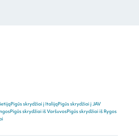
ietiją
Pigūs skrydžiai į Italiją
Pigūs skrydžiai į JAV
angos
Pigūs skrydžiai iš Varšuvos
Pigūs skrydžiai iš Rygos
ai