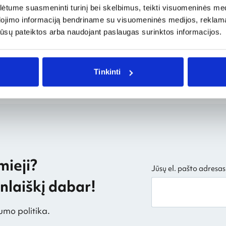
i mėgsta ir šokoladinius gėrimus, kuriuos geria,
tume suasmeninti turinį bei skelbimus, teikti visuomeninės medij
s. Čia tikima magiška karšto šokolado galia: šis
dojimo informaciją bendriname su visuomeninės medijos, reklamav
joje taip pat sakoma, kad kokia bebūtų nuotaika,
os jūsų pateiktos arba naudojant paslaugas surinktos informacijos.
 šypsena.
Tinkinti
mieji?
Jūsų el. pašto adresas
laiškį dabar!
umo politika.