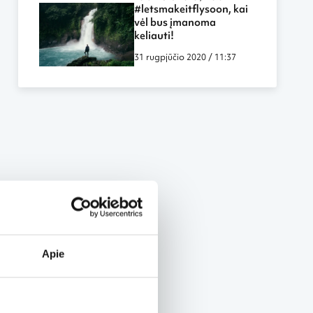
labiau panašūs į darbą
#letsmakeitflysoon, kai
biure ar namuose
vėl bus įmanoma
keliauti!
31 rugpjūčio 2020 / 11:37
Apie