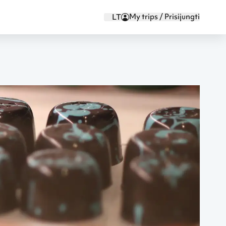
My trips / Prisijungti
LT