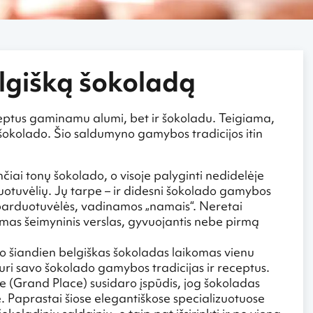
lgišką šokoladą
ceptus gaminamu alumi, bet ir šokoladu. Teigiama,
šokolado. Šio saldumyno gamybos tradicijos itin
ai tonų šokolado, o visoje palyginti nedidelėje
otuvėlių. Jų tarpe – ir didesni šokolado gamybos
s parduotuvėlės, vadinamos „namais“. Neretai
amas šeimyninis verslas, gyvuojantis nebe pirmą
 o šiandien belgiškas šokoladas laikomas vienu
turi savo šokolado gamybos tradicijas ir receptus.
ėje (Grand Place) susidaro įspūdis, jog šokoladas
Paprastai šiose elegantiškose specializuotuose