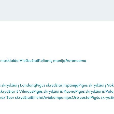
niasklaidai
Viešbučiai
Kelionių manija
Autonuoma
s skrydžiai į Londoną
Pigūs skrydžiai į Ispaniją
Pigūs skrydžiai į Vok
skrydžiai iš Vilniaus
Pigūs skrydžiai iš Kauno
Pigūs skrydžiai iš Pal
ex Tour skrydžiai
Bilietai
Aviakompanijos
Oro uostai
Pigūs skrydži