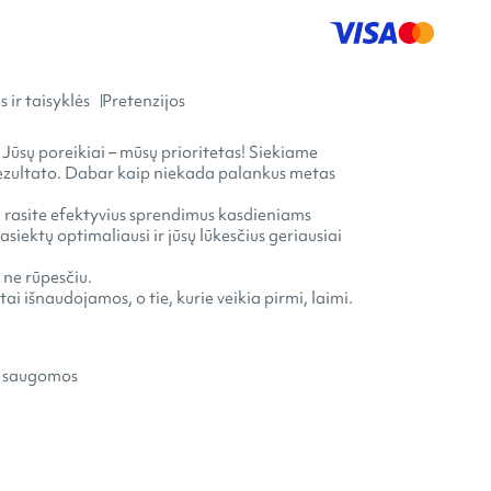
 ir taisyklės
Pretenzijos
 Jūsų poreikiai – mūsų prioritetas! Siekiame
o rezultato. Dabar kaip niekada palankus metas
ia rasite efektyvius sprendimus kasdieniams
ektų optimaliausi ir jūsų lūkesčius geriausiai
 ne rūpesčiu.
ai išnaudojamos, o tie, kurie veikia pirmi, laimi.
s saugomos