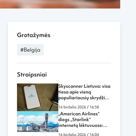
Grotažymės
#Belgija
Straipsniai
Skyscanner Lietuva: visa
tiesa apie vieną
populiariausių skrydžių
paieškos sistemų
16 birželio 2026 / 16:58
„American Airlines“
diegs „Starlink“
internetą lėktuvuose:
skrydžiai tampa dar
16 birželio 2026 / 16:04