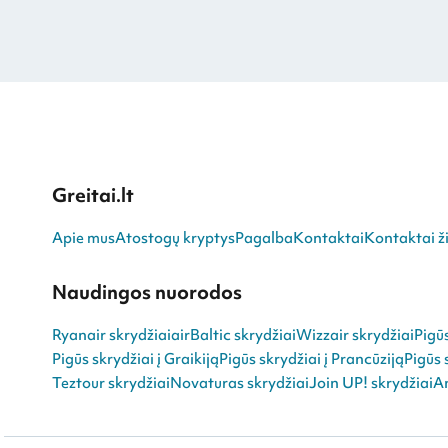
Greitai.lt
Apie mus
Atostogų kryptys
Pagalba
Kontaktai
Kontaktai ži
Naudingos nuorodos
Ryanair skrydžiai
airBaltic skrydžiai
Wizzair skrydžiai
Pigū
Pigūs skrydžiai į Graikiją
Pigūs skrydžiai į Prancūziją
Pigūs 
Teztour skrydžiai
Novaturas skrydžiai
Join UP! skrydžiai
An