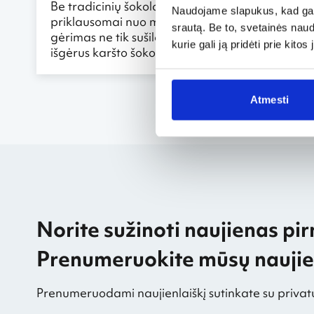
Be tradicinių šokoladinių saldainių, belgai laba
Naudojame slapukus, kad galė
priklausomai nuo metų laiko, šaltus arba karštu
srautą. Be to, svetainės nau
gėrimas ne tik sušildo šaltomis dienomis. Belgi
kurie gali ją pridėti prie kit
išgėrus karšto šokolado veidas visada pasipuoš
Atmesti
Norite sužinoti naujienas pir
Prenumeruokite mūsų naujien
Prenumeruodami naujienlaiškį sutinkate su privat