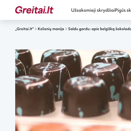
Užsakomieji skrydžiai
Pigūs sk
„Greitai.lt“
Kelionių manija
Saldu gardu: apie belgišką šokolad