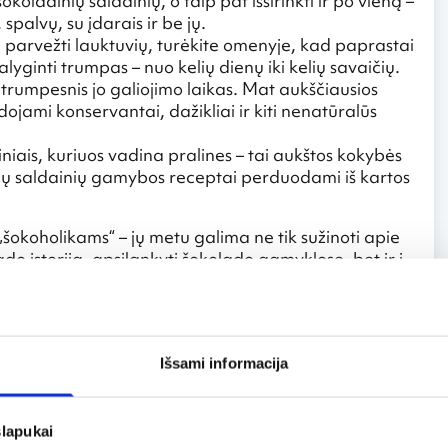
koladinių saldainių, o taip pat išsirinkti ir po vieną –
 spalvų, su įdarais ir be jų.
te parvežti lauktuvių, turėkite omenyje, kad paprastai
yginti trumpas – nuo kelių dienų iki kelių savaičių.
trumpesnis jo galiojimo laikas. Mat aukščiausios
ami konservantai, dažikliai ir kiti nenatūralūs
iniais, kuriuos vadina pralines – tai aukštos kokybės
. Šių saldainių gamybos receptai perduodami iš kartos
„šokoholikams“ – jų metu galima ne tik sužinoti apie
o istorija, apsilankyti šokolado gamyklose, bet ir į
 patiems pasigaminti šio skanėsto.
s (Musee du Cacoa et du Chocolat) lankytojus
ado istorija. Šokolado istorija prasidėjo toli toli
ietų Amerikos gyventojai pastebėjo, kad iš
Išsami informacija
ėrimą. XVI a. ispanų kolonizatoriai kakavmedžio
iarėjo šokolado gamyba.
estivalis, į kurį suvažiuoja žymiausi šokolado
slapukai