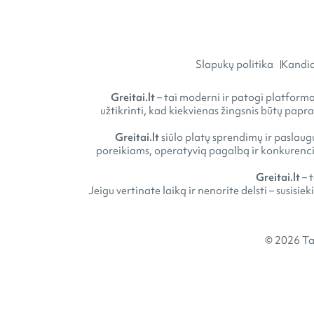
Slapukų politika
Kandid
Greitai.lt
– tai moderni ir patogi platforma 
užtikrinti, kad kiekvienas žingsnis būtų papr
Greitai.lt
siūlo platų sprendimų ir paslaugų
poreikiams, operatyvią pagalbą ir konkurencin
Greitai.lt
– 
Jeigu vertinate laiką ir nenorite delsti – susisie
© 2026 Ta