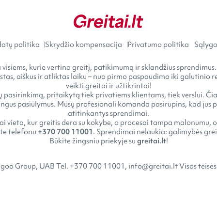
atų politika
Skrydžio kompensacija
Privatumo politika
Sąlygos
visiems, kurie vertina greitį, patikimumą ir sklandžius sprendimus.
astas, aiškus ir atliktas laiku – nuo pirmo paspaudimo iki galutini
veikti greitai ir užtikrintai!
 pasirinkimą, pritaikytą tiek privatiems klientams, tiek verslui. Č
gus pasiūlymus. Mūsų profesionali komanda pasirūpins, kad jus pasi
atitinkantys sprendimai.
tai vieta, kur greitis dera su kokybe, o procesai tampa malonumu, o
kite telefonu
+370 700 11001
. Sprendimai nelaukia: galimybės greit
Būkite žingsniu priekyje su
greitai.lt
!
goo Group, UAB Tel. +370 700 11001, info@greitai.lt Visos teisė