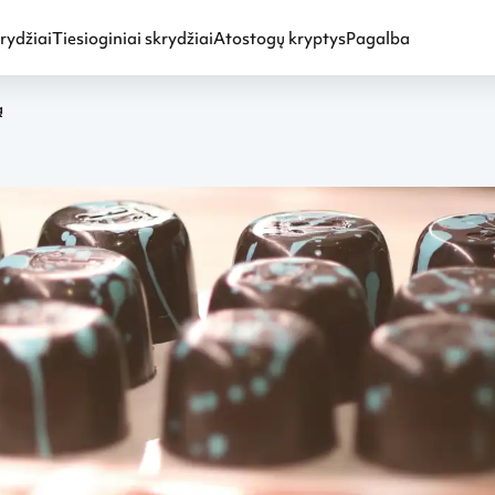
rydžiai
Tiesioginiai skrydžiai
Atostogų kryptys
Pagalba
ą