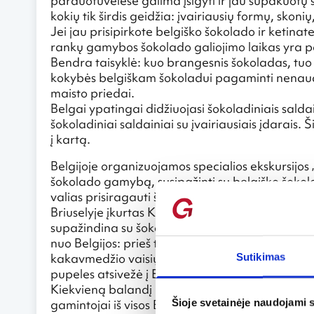
parduotuvėlėse galima įsigyti ir jau supakuotų šo
kokių tik širdis geidžia: įvairiausių formų, skonių,
Jei jau prisipirkote belgiško šokolado ir ketina
rankų gamybos šokolado galiojimo laikas yra pal
Bendra taisyklė: kuo brangesnis šokoladas, tuo 
kokybės belgiškam šokoladui pagaminti nenaudoj
maisto priedai.
Belgai ypatingai didžiuojasi šokoladiniais salda
šokoladiniai saldainiai su įvairiausiais įdarais
į kartą.
Belgijoje organizuojamos specialios ekskursijos 
šokolado gamybą, susipažinti su belgiško šokolad
valias prisiragauti šių saldumynų bei pabandyti
Briuselyje įkurtas Kakavos ir šokolado muzieju
supažindina su šokolado gamybos procesu ir šokol
nuo Belgijos: prieš tūkstančius metų vietiniai P
kakavmedžio vaisių galima pasigaminti gardų g
Sutikimas
pupeles atsivežė į Europą, o tik XIX a. išpopul
Kiekvieną balandį Briugėje rengiamas Šokolado f
gamintojai iš visos Belgijos.
Šioje svetainėje naudojami 