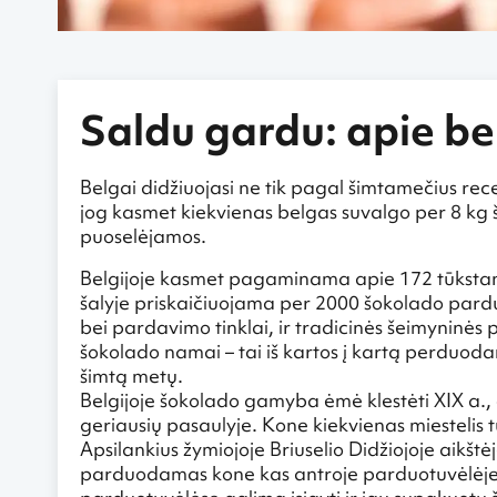
Saldu gardu: apie be
Belgai didžiuojasi ne tik pagal šimtamečius re
jog kasmet kiekvienas belgas suvalgo per 8 kg 
puoselėjamos.
Belgijoje kasmet pagaminama apie 172 tūkstanči
šalyje priskaičiuojama per 2000 šokolado pardu
bei pardavimo tinklai, ir tradicinės šeimyninė
šokolado namai – tai iš kartos į kartą perduod
šimtą metų.
Belgijoje šokolado gamyba ėmė klestėti XIX a.,
geriausių pasaulyje. Kone kiekvienas miestelis 
Apsilankius žymiojoje Briuselio Didžiojoje aikšt
parduodamas kone kas antroje parduotuvėlėje. 