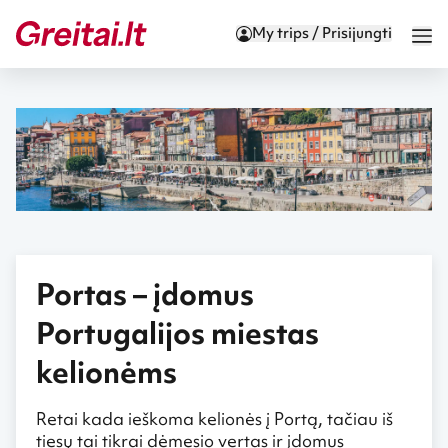
My trips / Prisijungti
Portas – įdomus
Portugalijos miestas
kelionėms
Retai kada ieškoma kelionės į Portą, tačiau iš
tiesų tai tikrai dėmesio vertas ir įdomus