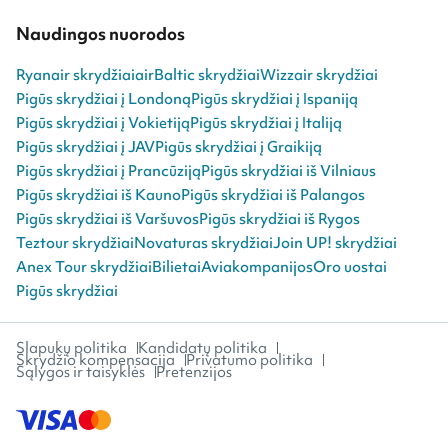
Naudingos nuorodos
Ryanair skrydžiai
airBaltic skrydžiai
Wizzair skrydžiai
Pigūs skrydžiai į Londoną
Pigūs skrydžiai į Ispaniją
Pigūs skrydžiai į Vokietiją
Pigūs skrydžiai į Italiją
Pigūs skrydžiai į JAV
Pigūs skrydžiai į Graikiją
Pigūs skrydžiai į Prancūziją
Pigūs skrydžiai iš Vilniaus
Pigūs skrydžiai iš Kauno
Pigūs skrydžiai iš Palangos
Pigūs skrydžiai iš Varšuvos
Pigūs skrydžiai iš Rygos
Teztour skrydžiai
Novaturas skrydžiai
Join UP! skrydžiai
Anex Tour skrydžiai
Bilietai
Aviakompanijos
Oro uostai
Pigūs skrydžiai
Slapukų politika
Kandidatų politika
Skrydžio kompensacija
Privatumo politika
Sąlygos ir taisyklės
Pretenzijos