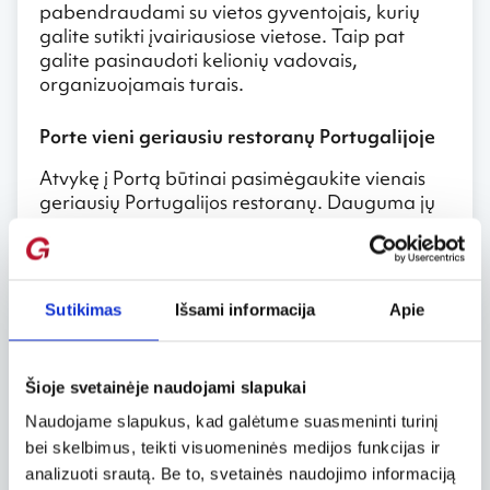
pabendraudami su vietos gyventojais, kurių
galite sutikti įvairiausiose vietose. Taip pat
galite pasinaudoti kelionių vadovais,
organizuojamais turais.
Porte vieni geriausiu restoranų Portugalijoje
Atvykę į Portą būtinai pasimėgaukite vienais
geriausių Portugalijos restoranų. Dauguma jų
yra Matosinhos rajone, šalia jūrų uosto ir
paplūdimio. Jei mėgstate žuvį – jos paragauti
privalu, nes čia ji šviežia ir ypatingai skaniai
paruošta, o ir pasirinkimas gali maloniai
Sutikimas
Išsami informacija
Apie
nustebinti. Daug ovacijų sulaukia ir
Francesinha – specialus sumuštinis.
Porto mieste netrūksta vyno daryklų, todėl
Šioje svetainėje naudojami slapukai
atostogos Porte be vietinio vyno nebus pilnai
Naudojame slapukus, kad galėtume suasmeninti turinį
įgyvendintas tikslas. Paragauti vyno galima
bei skelbimus, teikti visuomeninės medijos funkcijas ir
daugelyje restoranų ar barų, naktiniuose
analizuoti srautą. Be to, svetainės naudojimo informaciją
klubuose, diskotekose. Pastarųjų mieste tiek,