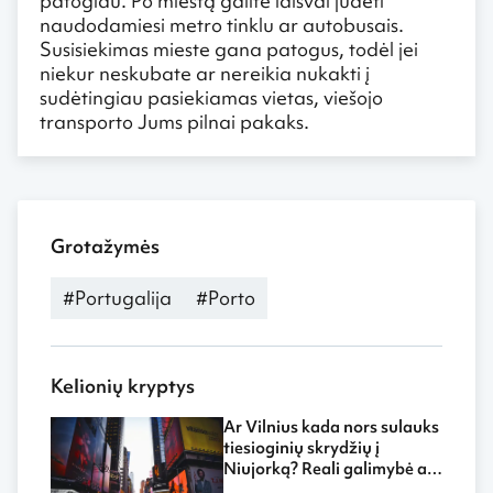
patogiau. Po miestą galite laisvai judėti
naudodamiesi metro tinklu ar autobusais.
Susisiekimas mieste gana patogus, todėl jei
niekur neskubate ar nereikia nukakti į
sudėtingiau pasiekiamas vietas, viešojo
transporto Jums pilnai pakaks.
Grotažymės
#Portugalija
#Porto
Kelionių kryptys
Ar Vilnius kada nors sulauks
tiesioginių skrydžių į
Niujorką? Reali galimybė ar
tik svajonė?