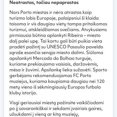
Neatrastas, tačiau nepaprastas
Nors Porto miestas ir nėra atrastas kaip
turizmo lobis Europoje, palaipsniui ši klaida
taisoma ir vis daugiau vietų tampa pritaikomos
turizmui, atskleidžiamos svečiams. Atvykusiems
pirmiausia būtina aplankyti Ribeira – miesto
dalį palei upę. Tai kartu gali būti puikia vieta
pradėti pažintį su UNESCO Pasaulio paveldo
sąraše esančia senąja miesto dalimi. Siūloma
apsilankyti Mercado do Bolhao turguje,
kuriame prekiaujama vaisiais, daržovėmis,
mėsa ir žuvimi. Apsilankę lieka sužavėti. Sporto
gerbėjams rekomenduojamas FC Porto
muziejus, kuriama kaupiama daugiau nei 120
metų vieno iš sėkmingiausių Europos futbolo
klubų istorija.
Visgi geriausiai miestą pažinsite vaikščiodami
po jį savarankiškai ir sekdami įvairiais gaires,
užsukdami į vieną ar kitą muziejų,