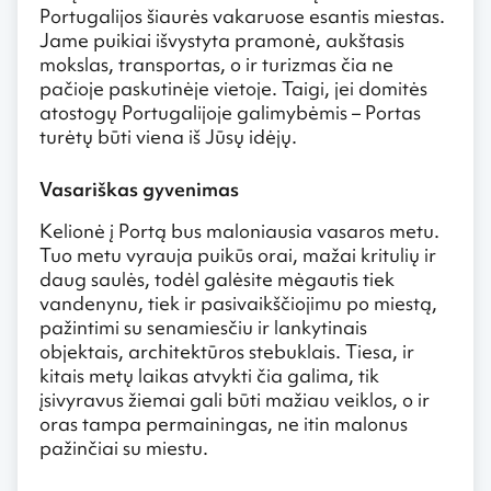
Portugalijos šiaurės vakaruose esantis miestas.
Jame puikiai išvystyta pramonė, aukštasis
mokslas, transportas, o ir turizmas čia ne
pačioje paskutinėje vietoje. Taigi, jei domitės
atostogų Portugalijoje galimybėmis – Portas
turėtų būti viena iš Jūsų idėjų.
Vasariškas gyvenimas
Kelionė į Portą bus maloniausia vasaros metu.
Tuo metu vyrauja puikūs orai, mažai kritulių ir
daug saulės, todėl galėsite mėgautis tiek
vandenynu, tiek ir pasivaikščiojimu po miestą,
pažintimi su senamiesčiu ir lankytinais
objektais, architektūros stebuklais. Tiesa, ir
kitais metų laikas atvykti čia galima, tik
įsivyravus žiemai gali būti mažiau veiklos, o ir
oras tampa permainingas, ne itin malonus
pažinčiai su miestu.