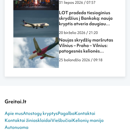
31 liepos 2026 / 07:57
LOT pradeda tiesioginius
skrydžius į Bankoką: nauja
kryptis atveria daugiau
galimybių keliautojams iš
20 birželio 2026 / 21:20
Lietuvos
Naujas skrydžių maršrutas
Vilnius – Praha – Vilnius:
patogesnės kelionės
galimybės ir ką verta žinoti
25 balandžio 2026 / 09:18
Greitai.lt
Apie mus
Atostogų kryptys
Pagalba
Kontaktai
Kontaktai žiniasklaidai
Viešbučiai
Kelionių manija
Autonuoma