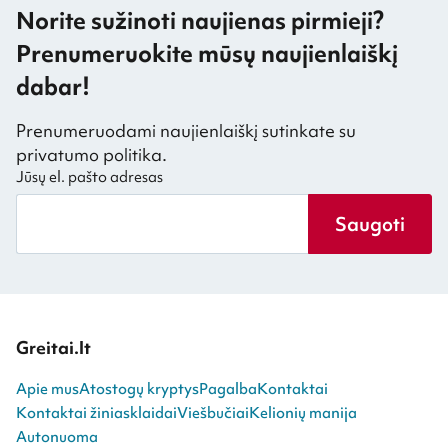
Norite sužinoti naujienas pirmieji?
Prenumeruokite mūsų naujienlaiškį
dabar!
Prenumeruodami naujienlaiškį sutinkate su
privatumo politika.
Jūsų el. pašto adresas
Saugoti
Greitai.lt
Apie mus
Atostogų kryptys
Pagalba
Kontaktai
Kontaktai žiniasklaidai
Viešbučiai
Kelionių manija
Autonuoma