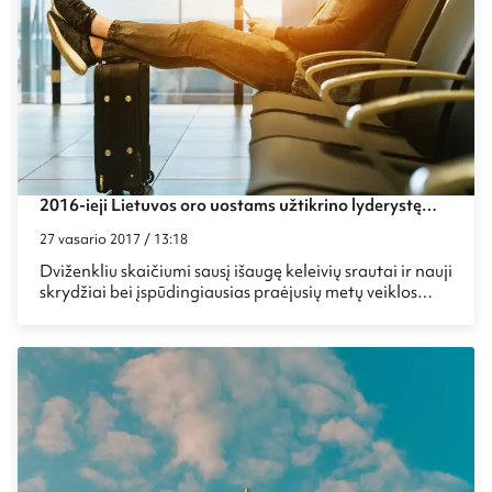
2016-ieji Lietuvos oro uostams užtikrino lyderystę
Baltijos regione
27 vasario 2017 / 13:18
Dviženkliu skaičiumi sausį išaugę keleivių srautai ir nauji
skrydžiai bei įspūdingiausias praėjusių metų veiklos
tempas visame Baltijos jūros regione. Tokiais veiklos
rezultatais džiaugiasi Lietuvos oro uostai, kurių
sėkmingas augimas buvo pastebėtas ir Didžiosios
Britanijos laikraščio „The Daily Telegraph“.