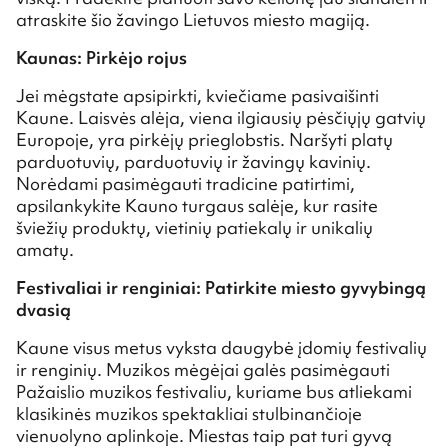
atraskite šio žavingo Lietuvos miesto magiją.
Kaunas: Pirkėjo rojus
Jei mėgstate apsipirkti, kviečiame pasivaišinti
Kaune. Laisvės alėja, viena ilgiausių pėsčiųjų gatvių
Europoje, yra pirkėjų prieglobstis. Naršyti platų
parduotuvių, parduotuvių ir žavingų kavinių.
Norėdami pasimėgauti tradicine patirtimi,
apsilankykite Kauno turgaus salėje, kur rasite
šviežių produktų, vietinių patiekalų ir unikalių
amatų.
Festivaliai ir renginiai: Patirkite miesto gyvybingą
dvasią
Kaune visus metus vyksta daugybė įdomių festivalių
ir renginių. Muzikos mėgėjai galės pasimėgauti
Pažaislio muzikos festivaliu, kuriame bus atliekami
klasikinės muzikos spektakliai stulbinančioje
vienuolyno aplinkoje. Miestas taip pat turi gyvą