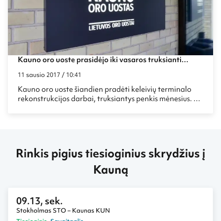
Kauno oro uoste prasidėjo iki vasaros truksianti
rekonstrukcija
11 sausio 2017 / 10:41
Kauno oro uoste šiandien pradėti keleivių terminalo
rekonstrukcijos darbai, truksiantys penkis mėnesius. Po
rekonstrukcijos antrame pagal dydį šalies oro uoste ne
tik sutrumpės keleiviams būtinų procedūrų laikas,
padvigubės parduotuvių plotas, bet ir bus pasiruošta
vasarą padidėsiančiam keleivių srautui, kuomet, dėl
Vilniaus oro uosto kilimo ir tūpimo tako (KTT)
Rinkis pigius tiesioginius skrydžius į
rekonstrukcijos, į Kauno oro uostą bus perkelta
dauguma skrydžių.
Kauną
09.13, sek.
Stokholmas STO – Kaunas KUN