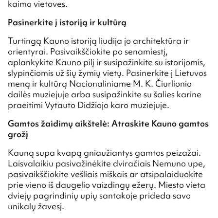
kaimo vietoves.
Pasinerkite į istoriją ir kultūrą
Turtingą Kauno istoriją liudija jo architektūra ir
orientyrai. Pasivaikščiokite po senamiestį,
aplankykite Kauno pilį ir susipažinkite su istorijomis,
slypinčiomis už šių žymių vietų. Pasinerkite į Lietuvos
meną ir kultūrą Nacionaliniame M. K. Čiurlionio
dailės muziejuje arba susipažinkite su šalies karine
praeitimi Vytauto Didžiojo karo muziejuje.
Gamtos žaidimų aikštelė: Atraskite Kauno gamtos
grožį
Kauną supa kvapą gniaužiantys gamtos peizažai.
Laisvalaikiu pasivažinėkite dviračiais Nemuno upe,
pasivaikščiokite vešliais miškais ar atsipalaiduokite
prie vieno iš daugelio vaizdingų ežerų. Miesto vieta
dviejų pagrindinių upių santakoje prideda savo
unikalų žavesį.