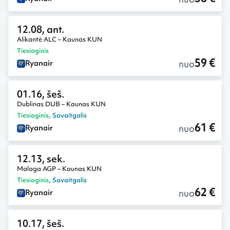
12.08, ant.
Alikantė ALC – Kaunas KUN
Tiesioginis
59 €
nuo
Ryanair
01.16, šeš.
Dublinas DUB – Kaunas KUN
Tiesioginis
,
Savaitgalis
61 €
nuo
Ryanair
12.13, sek.
Malaga AGP – Kaunas KUN
Tiesioginis
,
Savaitgalis
62 €
nuo
Ryanair
10.17, šeš.