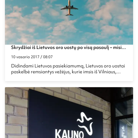
Skrydžiai iš Lietuvos oro uostų po visą pasaulį – misija
įmanoma?
10 vasario 2017 / 08:07
Didindami Lietuvos pasiekiamumą, Lietuvos oro uostai
paskelbė remsiantys vežėjus, kurie imsis iš Vilniaus,
Kauno ir Palangos oro uostų skraidinti keleivius
naujomis kryptimis, kurios būtinos Lietuvos ekonomikos
augimui, verslo ryšių ir tarptautinių projektų plėtrai bei
atvykstamojo turizmo skatinimui. Į naują paramos
paketą iš Maršrutų plėtros fondo skrydžių bendrovės
pretenduoti gali iki spalio 23 dienos.