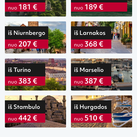
181 €
189 €
nuo
nuo
iš Niurnbergo
iš Larnakos
207 €
368 €
nuo
nuo
iš Turino
iš Marselio
383 €
387 €
nuo
nuo
iš Stambulo
iš Hurgados
442 €
510 €
nuo
nuo