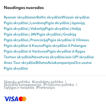
Naudingos nuorodos
Ryanair skrydžiai
airBaltic skrydžiai
Wizzair skrydžiai
Pigūs skrydžiai į Londoną
Pigūs skrydžiai į Ispaniją
Pigūs skrydžiai į Vokietiją
Pigūs skrydžiai į Italiją
Pigūs skrydžiai į JAV
Pigūs skrydžiai į Graikiją
Pigūs skrydžiai į Prancūziją
Pigūs skrydžiai iš Vilniaus
Pigūs skrydžiai iš Kauno
Pigūs skrydžiai iš Palangos
Pigūs skrydžiai iš Varšuvos
Pigūs skrydžiai iš Rygos
Teztour skrydžiai
Novaturas skrydžiai
Join UP! skrydžiai
Anex Tour skrydžiai
Bilietai
Aviakompanijos
Oro uostai
Pigūs skrydžiai
Slapukų politika
Kandidatų politika
Skrydžio kompensacija
Privatumo politika
Sąlygos ir taisyklės
Pretenzijos