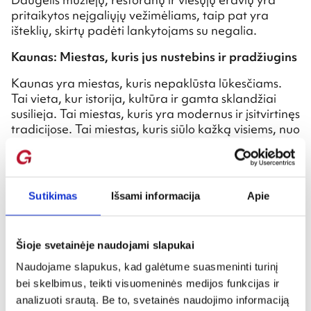
pritaikytos neįgaliųjų vežimėliams, taip pat yra
išteklių, skirtų padėti lankytojams su negalia.
Kaunas: Miestas, kuris jus nustebins ir pradžiugins
Kaunas yra miestas, kuris nepaklūsta lūkesčiams.
Tai vieta, kur istorija, kultūra ir gamta sklandžiai
susilieja. Tai miestas, kuris yra modernus ir įsitvirtinęs
tradicijose. Tai miestas, kuris siūlo kažką visiems, nuo
šeimų ir porų iki vienišų keliautojų ir draugų grupių.
Taigi, ko jūs laukiate? Užsisakykite kelionę į Kauną ir
patirkite jos magiją patys.
Sutikimas
Išsami informacija
Apie
Jūsų Kauno nuotykis laukia!
Kaunas dėl savo lengvo pasiekiamumo, įvairių
atrakcionų ir svetingos atmosferos yra ideali vieta
Šioje svetainėje naudojami slapukai
jūsų kitoms atostogoms. Pradėkite planuoti savo
Naudojame slapukus, kad galėtume suasmeninti turinį
kelionę šiandien ir sukurti prisiminimus, kurie truks
bei skelbimus, teikti visuomeninės medijos funkcijas ir
visą gyvenimą.
analizuoti srautą. Be to, svetainės naudojimo informaciją