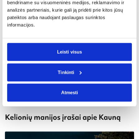
bendriname su visuomeninės medijos, reklamavimo ir
analizės partneriais, kurie gali ją pridėti prie kitos jūsų
pateiktos arba naudojant paslaugas surinktos
informacijos.
Leisti visus
Gaukite gerus pigių skrydžių
„Greitai.lt“ pasiūlymus pirmieji!
Tinkinti
Gauti pasiūlymus
Atmesti
Kelionių manijos įrašai apie Kauną