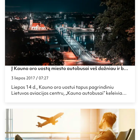
Į Kauno oro uostą miesto autobusai veš dažniau ir bet
kuriuo paros metu
3 liepos 2017 / 07:27
Liepos 14 d., Kauno oro uostui tapus pagrindiniu
Lietuvos aviacijos centru, „Kauno autobusai“ keleiviams
pristatys patogias naujoves, palengvinsiančias
susisiekimą su miesto centru. Kauno geležinkelio stotį
su oro uostu jungiantys 29-ojo maršruto autobusai
kursuos kas pusvalandį, o naujas specialus 29E
maršruto autobusas suteiks galimybę pasiekti oro
uostą iš centro per 20 minučių nakties metu.