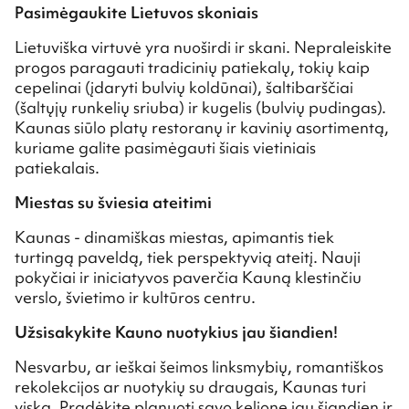
Pasimėgaukite Lietuvos skoniais
Lietuviška virtuvė yra nuoširdi ir skani. Nepraleiskite
progos paragauti tradicinių patiekalų, tokių kaip
cepelinai (įdaryti bulvių koldūnai), šaltibarščiai
(šaltųjų runkelių sriuba) ir kugelis (bulvių pudingas).
Kaunas siūlo platų restoranų ir kavinių asortimentą,
kuriame galite pasimėgauti šiais vietiniais
patiekalais.
Miestas su šviesia ateitimi
Kaunas - dinamiškas miestas, apimantis tiek
turtingą paveldą, tiek perspektyvią ateitį. Nauji
pokyčiai ir iniciatyvos paverčia Kauną klestinčiu
verslo, švietimo ir kultūros centru.
Užsisakykite Kauno nuotykius jau šiandien!
Nesvarbu, ar ieškai šeimos linksmybių, romantiškos
rekolekcijos ar nuotykių su draugais, Kaunas turi
viską. Pradėkite planuoti savo kelionę jau šiandien ir