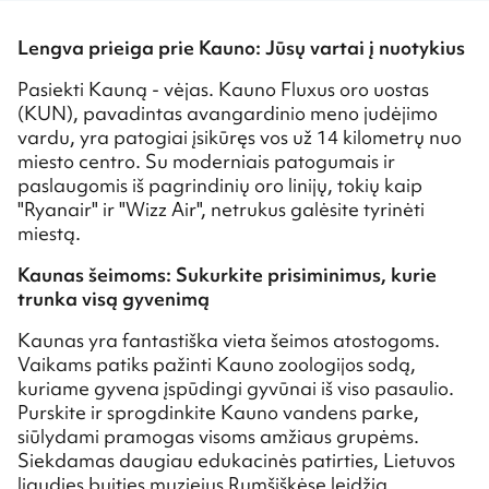
Lengva prieiga prie Kauno: Jūsų vartai į nuotykius
Pasiekti Kauną - vėjas. Kauno Fluxus oro uostas
(KUN), pavadintas avangardinio meno judėjimo
vardu, yra patogiai įsikūręs vos už 14 kilometrų nuo
miesto centro. Su moderniais patogumais ir
paslaugomis iš pagrindinių oro linijų, tokių kaip
"Ryanair" ir "Wizz Air", netrukus galėsite tyrinėti
miestą.
Kaunas šeimoms: Sukurkite prisiminimus, kurie
trunka visą gyvenimą
Kaunas yra fantastiška vieta šeimos atostogoms.
Vaikams patiks pažinti Kauno zoologijos sodą,
kuriame gyvena įspūdingi gyvūnai iš viso pasaulio.
Purskite ir sprogdinkite Kauno vandens parke,
siūlydami pramogas visoms amžiaus grupėms.
Siekdamas daugiau edukacinės patirties, Lietuvos
liaudies buities muziejus Rumšiškėse leidžia