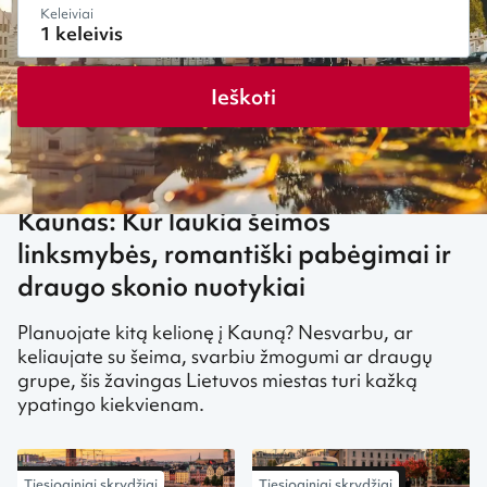
Keleiviai
Ieškoti
Kaunas: Kur laukia šeimos
linksmybės, romantiški pabėgimai ir
draugo skonio nuotykiai
Planuojate kitą kelionę į Kauną? Nesvarbu, ar
keliaujate su šeima, svarbiu žmogumi ar draugų
grupe, šis žavingas Lietuvos miestas turi kažką
ypatingo kiekvienam.
Tiesioginiai skrydžiai
Tiesioginiai skrydžiai