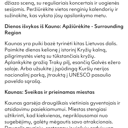
džiazo sceną, su reguliariais koncertais ir uogienės
sesijomis. Peržiūrėkite vietos renginių kalendorių ir
sužinokite, kas vyksta jūsų apsilankymo metu.
Dienos išvykos iš Kauno: Apžiūrėkite - Surrounding
Region
Kaunas yra puiki bazė tyrinėti kitas Lietuvos dalis.
Paimkite dienos kelionę į istorinį Kryžių kalną,
piligrimystės vietą su tūkstančiais kryžių.
Aplankykite gražią Trakų pilį, esančią Galvės ežero
saloje. Arba užsukite į įspūdingą Kuršių nerijos
nacionalinį parką, įtrauktą į UNESCO pasaulio
paveldo sąrašą.
Kaunas: Sveikas ir prieinamas miestas
Kaunas garsėja draugiškais vietiniais gyventojais ir
atsidavimu pasiekiamumui. Miestas stengiasi
užtikrinti, kad kiekvienas, nepriklausomai nuo
sugebėjimų, galėtų mėgautis savo atrakcionais.
Daugelis muziejų, restoranų ir viešųjų erdvių yra