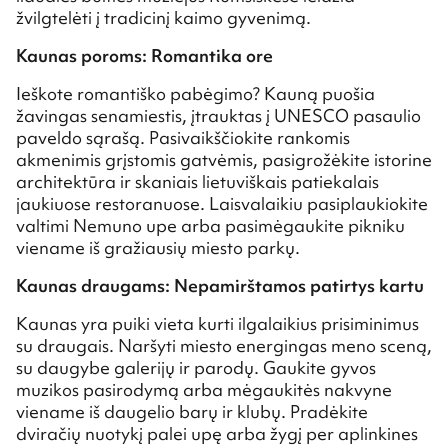
žvilgtelėti į tradicinį kaimo gyvenimą.
Kaunas poroms: Romantika ore
Ieškote romantiško pabėgimo? Kauną puošia
žavingas senamiestis, įtrauktas į UNESCO pasaulio
paveldo sąrašą. Pasivaikščiokite rankomis
akmenimis grįstomis gatvėmis, pasigrožėkite istorine
architektūra ir skaniais lietuviškais patiekalais
jaukiuose restoranuose. Laisvalaikiu pasiplaukiokite
valtimi Nemuno upe arba pasimėgaukite pikniku
viename iš gražiausių miesto parkų.
Kaunas draugams: Nepamirštamos patirtys kartu
Kaunas yra puiki vieta kurti ilgalaikius prisiminimus
su draugais. Naršyti miesto energingas meno sceną,
su daugybe galerijų ir parodų. Gaukite gyvos
muzikos pasirodymą arba mėgaukitės nakvyne
viename iš daugelio barų ir klubų. Pradėkite
dviračių nuotykį palei upę arba žygį per aplinkines