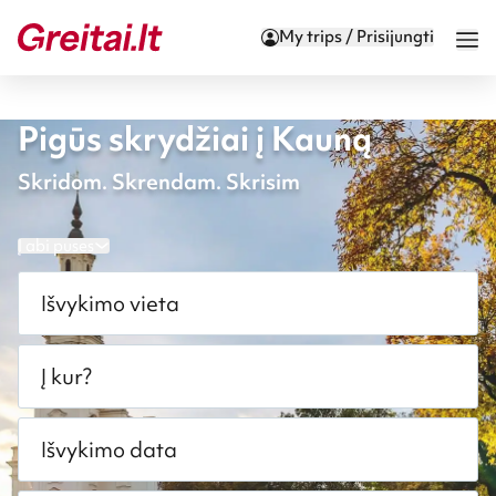
My trips / Prisijungti
Pigūs skrydžiai į Kauną
Skridom. Skrendam. Skrisim
Į abi puses
Išvykimo vieta
Į kur?
Išvykimo data