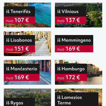
iš Tenerifės
iš Vilniaus
107 €
137 €
nuo
nuo
iš Lisabonos
iš Memmingeno
151 €
169 €
nuo
nuo
iš Mančesterio
iš Hamburgo
169 €
172 €
nuo
nuo
iš Lamezios
iš Rygos
Terme