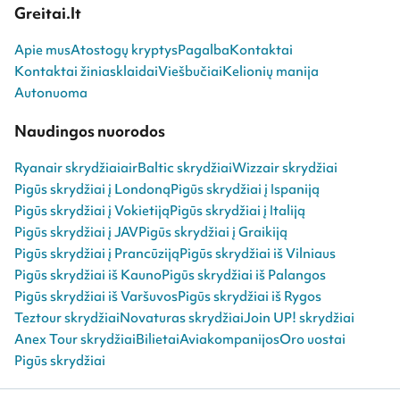
Greitai.lt
Apie mus
Atostogų kryptys
Pagalba
Kontaktai
Kontaktai žiniasklaidai
Viešbučiai
Kelionių manija
Autonuoma
Naudingos nuorodos
Ryanair skrydžiai
airBaltic skrydžiai
Wizzair skrydžiai
Pigūs skrydžiai į Londoną
Pigūs skrydžiai į Ispaniją
Pigūs skrydžiai į Vokietiją
Pigūs skrydžiai į Italiją
Pigūs skrydžiai į JAV
Pigūs skrydžiai į Graikiją
Pigūs skrydžiai į Prancūziją
Pigūs skrydžiai iš Vilniaus
Pigūs skrydžiai iš Kauno
Pigūs skrydžiai iš Palangos
Pigūs skrydžiai iš Varšuvos
Pigūs skrydžiai iš Rygos
Teztour skrydžiai
Novaturas skrydžiai
Join UP! skrydžiai
Anex Tour skrydžiai
Bilietai
Aviakompanijos
Oro uostai
Pigūs skrydžiai