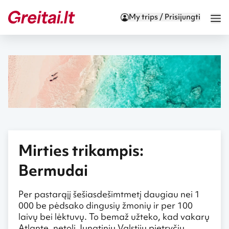
My trips / Prisijungti
Mirties trikampis:
Bermudai
Per pastarąjį šešiasdešimtmetį daugiau nei 1
000 be pėdsako dingusių žmonių ir per 100
laivų bei lėktuvų. To bemaž užteko, kad vakarų
Atlante, netoli Jungtinių Valstijų pietryčių