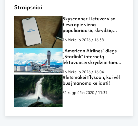
Straipsniai
Skyscanner Lietuva: visa
tiesa apie vieną
populiariausių skrydžių
paieškos sistemų
16 birželio 2026 / 16:58
„American Airlines“ diegs
„Starlink“ internetą
lėktuvuose: skrydžiai tampa
dar labiau panašūs į darbą
16 birželio 2026 / 16:04
biure ar namuose
#letsmakeitflysoon, kai vėl
bus įmanoma keliauti!
31 rugpjūčio 2020 / 11:37