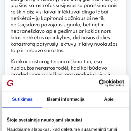
jog šios katastrofos susijusios su paaiškinamais
reiškiniais; visi laivai ir lėktuvai dingo labai
netikėtai – jų kapitonai dažniausiai ne tik
neišsiųsdavo pavojaus signalo, bet net ir
nepranešdavo apie gedimus ar kokias nors
kitas netikėtas aplinkybes; didžiosios dalies
katastrofą patyrusių lėktuvų ir laivų nuolaužos
taip ir nebuvo surastos.
Kritikai pastarąjį teiginį aiškina tuo, esą
nuolaužos nerastos todėl, kad kol būdavo
pradedamos paieškos, paskendusių laivų ir
lėktuvų nuolaužos galėjo būti srovių nuneštos
nuo nelaimės vietos. Net jei ir taip, mistiškais
dalykais tikintieji primena ne vieną katastrofą,
kuriai toks paaiškinimas negalioja. Antai, 1962
Sutikimas
Išsami informacija
Apie
metais Bermudų trikampyje dingo didžiausias
Jungtinių Valstijų karinių pajėgų lėktuvas „C-
133 Cargomaster“, gabenęs 25 tonų krovinį.
Šioje svetainėje naudojami slapukai
Teigiama, kad šį krovinį sudarė vandens
Naudojame slapukus, kad galėtume suasmeninti turinį