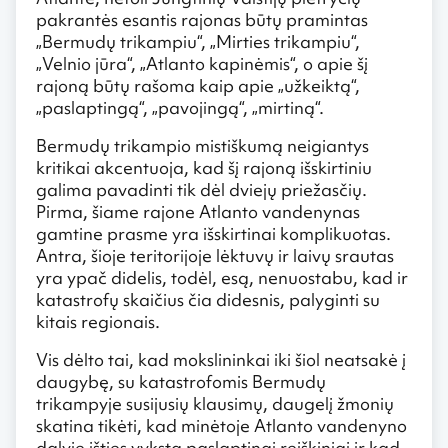
pakrantės esantis rajonas būtų pramintas
„Bermudų trikampiu“, „Mirties trikampiu“,
„Velnio jūra“, „Atlanto kapinėmis“, o apie šį
rajoną būtų rašoma kaip apie „užkeiktą“,
„paslaptingą“, „pavojingą“, „mirtiną“.
Bermudų trikampio mistiškumą neigiantys
kritikai akcentuoja, kad šį rajoną išskirtiniu
galima pavadinti tik dėl dviejų priežasčių.
Pirma, šiame rajone Atlanto vandenynas
gamtine prasme yra išskirtinai komplikuotas.
Antra, šioje teritorijoje lėktuvų ir laivų srautas
yra ypač didelis, todėl, esą, nenuostabu, kad ir
katastrofų skaičius čia didesnis, palyginti su
kitais regionais.
Vis dėlto tai, kad mokslininkai iki šiol neatsakė į
daugybę, su katastrofomis Bermudų
trikampyje susijusių klausimų, daugelį žmonių
skatina tikėti, kad minėtoje Atlanto vandenyno
dalyje išties vyksta paslaptingi reiškiniai ir kad