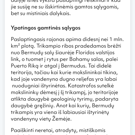
jie susiję ne su išskirtinėmis gamtos sąlygomis,
bet su mistiniais dalykais.
Ypatingos gamtinės sąlygos
Paslaptingasis rajonas apima didesnį nei 1 mln.
km² plotą. Trikampio ribos pradedamos brėžti
nuo Bermudų salų šiaurėje Floridos valstijos
link, o tuomet į rytus per Bahamų salas, palei
Puerto Riką ir atgal į Bermudus. Tai didelė
teritorija, tačiau kai kurie mokslininkai tikina,
kad joje vandenyno dugno reljefas yra labai
nuodugniai ištyrinėtas. Katastrofos sutelkė
mokslininkų dėmesį į šį trikampį, jo teritorijoje
atlikta daugybė geologinių tyrimų, padaryta
daugybė gręžinių. Anot kai kurių, Bermudų
trikampis yra viena iš labiausiai ištyrinėtų
vandenynų vietų Žemėje.
Paaiškinti neretai, atrodytų, mistiškomis