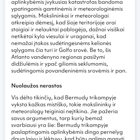
aplinkybėmis įvykusias katastrofas bandoma
ypatingomis gamtinėmis ir meteorologinėmis
sąlygomis. Mokslininkai ir meteorologai
atkreipia dėmesį, kad šioje teritorijoje orai
staigiai ir nelauktai pablogėja, dažnai visiškai
netikėtai kyla viesulai ir uraganai, kad
nemažai įtakos sudėtingesnėms kelionės
sąlygoms čia turi ir Golfo srovė. Be to, šis
Atlanto vandenyno regionas pasižymi
didžiulėmis ir ypač giliomis seklumomis,
sudėtingomis povandeninėmis srovėmis ir pan.
Nuolaužos nerastos
Vis dėlto tikinčių, kad Bermudų trikampyje
vyksta kažkas mistiško, tokie mokslininkų ir
meteorologų teiginiai neįtikina. Jie pažeria
savus argumentus, tarp kurių bemaž
svarbiausi yra šie: Bermudų trikampyje
paslaptingomis aplinkybėmis dingo pernelyg
daug laivų ir lėktuvų, kad būtų galima manyti,