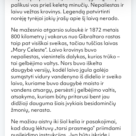
palikusi vos prieš keletą minučių. Nepaliestas ir
laivu vežtas krovinys. Legendą patvirtinti
norėję tyrėjai jokių įrašų apie šį laivą nerado.
Ne mažesnio atgarsio sulaukė ir 1872 metais
800 kilometrų į vakarus nuo Gibraltaro rastas
taip pat visiškai sveikas, tačiau tuščias laivas
„Mary Celeste“. Laivo krovinys buvo
nepaliestas, vienintelis dalykas, kurios trūko –
tai gelbėjimo valtys. Nors buvo iškelta
daugybė versijų, kodėl laivo įgula galėjo
sumąstyti vidury vandenyno iš didelio ir sveiko
laivo, kuriame buvo daugybė maisto ir
vandens atsargų, persėsti į gelbėjimo valtis,
atsakymo, kuriam būtų pritarusi bent jau
didžioji dauguma šiais įvykiais besidominčių
žmonių, nerasta.
Ne mažiau aistrų iki šiol kelia ir pasakojimai,
kad daug lėktuvų „tarsi prasmego“ priimdami
nusileidimo instrukcijas, „lyg būtų įskridę į