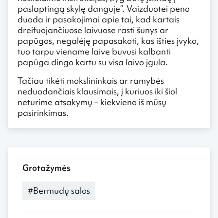
paslaptingą skylę danguje“. Vaizduotei peno
duoda ir pasakojimai apie tai, kad kartais
dreifuojančiuose laivuose rasti šunys ar
papūgos, negalėję papasakoti, kas išties įvyko,
tuo tarpu viename laive buvusi kalbanti
papūga dingo kartu su visa laivo įgula.
Tačiau tikėti mokslininkais ar ramybės
neduodančiais klausimais, į kuriuos iki šiol
neturime atsakymų – kiekvieno iš mūsų
pasirinkimas.
Grotažymės
#Bermudų salos