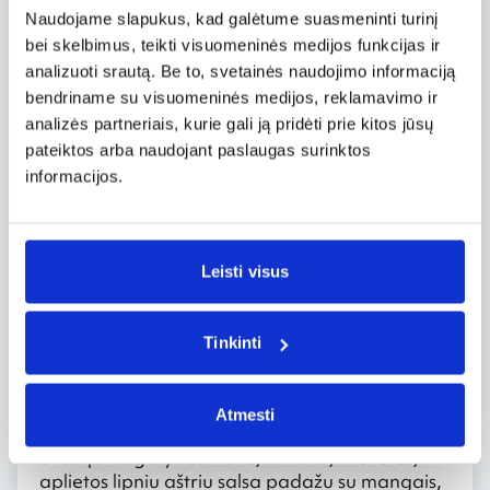
Indėno uola bei didžiulė priešistorinė freska.
Naudojame slapukus, kad galėtume suasmeninti turinį
Apžiūrėkite pasakiškus koralų rifus, mėlynas
bei skelbimus, teikti visuomeninės medijos funkcijas ir
Kubą skalaujančių vandenų bangas
plaukdami prabangiaisiais kruizais arba
analizuoti srautą. Be to, svetainės naudojimo informaciją
jachtomis. Šiuos užsiemimus siūlo bene
bendriname su visuomeninės medijos, reklamavimo ir
kiekvienoje Kubos pakrantėje, pasirinkimas –
analizės partneriais, kurie gali ją pridėti prie kitos jūsų
platus. Koralų rifus turėsite galimybę apžiūrėti
pateiktos arba naudojant paslaugas surinktos
ir iš arčiau, jeigu ryšitės panerti! Be jų išvysite ir
informacijos.
visą Karibų jūros ekosistemą – tai žuvys,
moliuskai, koralai, vėžiagyviai, rykliai, vėžliai,
medūzos. Nepraleiskite progos susipažinti ir su
didžiausiais Karibų vandenų žinduoliais –
Leisti visus
delfinais – kurie yra puikiai išmokyti ir laukia
Jūsų delfinariumų baseinuose.
Tinkinti
Salsa virtuvėje
Atostogos Kuboje yra neisivaizduojamos be
Atmesti
kvapnios kubietiškos vakarienės. Kepta mėsa
arba jūros gėrybės: žuvis, omarai, krevetės,
aplietos lipniu aštriu salsa padažu su mangais,