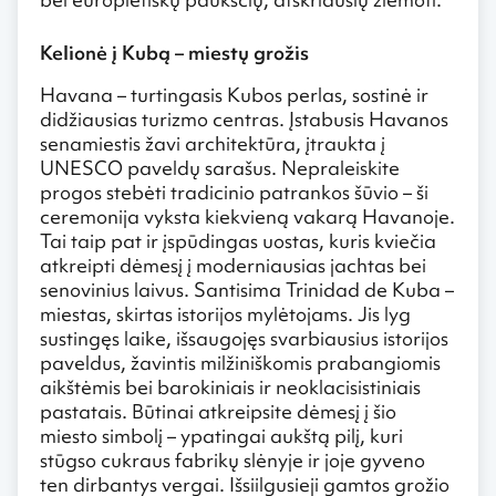
Kelionė į Kubą – miestų grožis
Havana – turtingasis Kubos perlas, sostinė ir
didžiausias turizmo centras. Įstabusis Havanos
senamiestis žavi architektūra, įtraukta į
UNESCO paveldų sarašus. Nepraleiskite
progos stebėti tradicinio patrankos šūvio – ši
ceremonija vyksta kiekvieną vakarą Havanoje.
Tai taip pat ir įspūdingas uostas, kuris kviečia
atkreipti dėmesį į moderniausias jachtas bei
senovinius laivus. Santisima Trinidad de Kuba –
miestas, skirtas istorijos mylėtojams. Jis lyg
sustingęs laike, išsaugojęs svarbiausius istorijos
paveldus, žavintis milžiniškomis prabangiomis
aikštėmis bei barokiniais ir neoklacisistiniais
pastatais. Būtinai atkreipsite dėmesį į šio
miesto simbolį – ypatingai aukštą pilį, kuri
stūgso cukraus fabrikų slėnyje ir joje gyveno
ten dirbantys vergai. Išsiilgusieji gamtos grožio