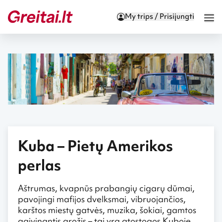
My trips / Prisijungti
Kuba – Pietų Amerikos
perlas
Aštrumas, kvapnūs prabangių cigarų dūmai,
pavojingi mafijos dvelksmai, vibruojančios,
karštos miestų gatvės, muzika, šokiai, gamtos
gaivinantis grožis – tai yra atostogos Kuboje.