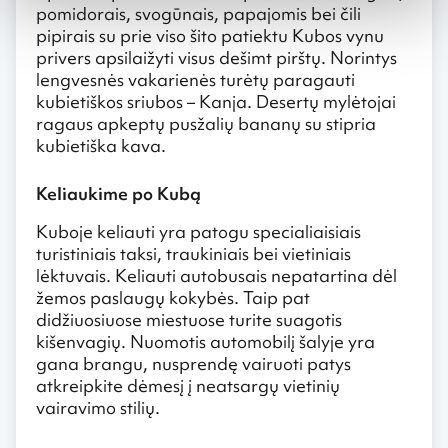
pomidorais, svogūnais, papajomis bei čili
pipirais su prie viso šito patiektu Kubos vynu
privers apsilaižyti visus dešimt pirštų. Norintys
lengvesnės vakarienės turėtų paragauti
kubietiškos sriubos – Kanja. Desertų mylėtojai
ragaus apkeptų pusžalių bananų su stipria
kubietiška kava.
Keliaukime po Kubą
Kuboje keliauti yra patogu specialiaisiais
turistiniais taksi, traukiniais bei vietiniais
lėktuvais. Keliauti autobusais nepatartina dėl
žemos paslaugų kokybės. Taip pat
didžiuosiuose miestuose turite suagotis
kišenvagių. Nuomotis automobilį šalyje yra
gana brangu, nusprendę vairuoti patys
atkreipkite dėmesį į neatsargų vietinių
vairavimo stilių.