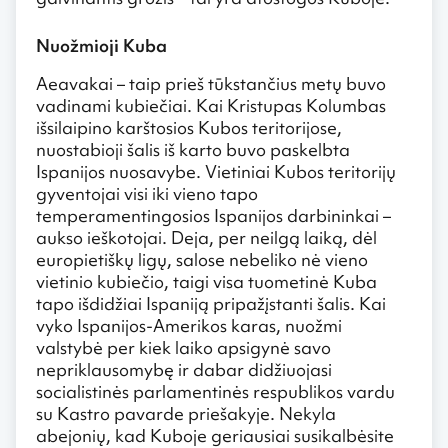
Nuožmioji Kuba
Aeavakai – taip prieš tūkstančius metų buvo
vadinami kubiečiai. Kai Kristupas Kolumbas
išsilaipino karštosios Kubos teritorijose,
nuostabioji šalis iš karto buvo paskelbta
Ispanijos nuosavybe. Vietiniai Kubos teritorijų
gyventojai visi iki vieno tapo
temperamentingosios Ispanijos darbininkai –
aukso ieškotojai. Deja, per neilgą laiką, dėl
europietiškų ligų, salose nebeliko nė vieno
vietinio kubiečio, taigi visa tuometinė Kuba
tapo išdidžiai Ispaniją pripažįstanti šalis. Kai
vyko Ispanijos-Amerikos karas, nuožmi
valstybė per kiek laiko apsigynė savo
nepriklausomybę ir dabar didžiuojasi
socialistinės parlamentinės respublikos vardu
su Kastro pavarde priešakyje. Nekyla
abejonių, kad Kuboje geriausiai susikalbėsite