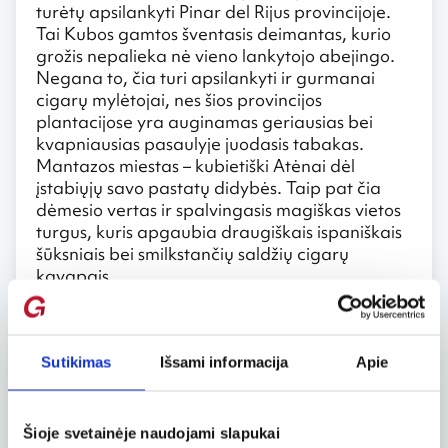
turėtų apsilankyti Pinar del Rijus provincijoje.
Tai Kubos gamtos šventasis deimantas, kurio
grožis nepalieka nė vieno lankytojo abejingo.
Negana to, čia turi apsilankyti ir gurmanai
cigarų mylėtojai, nes šios provincijos
plantacijose yra auginamas geriausias bei
kvapniausias pasaulyje juodasis tabakas.
Mantazos miestas – kubietiški Atėnai dėl
įstabiųjų savo pastatų didybės. Taip pat čia
dėmesio vertas ir spalvingasis magiškas vietos
turgus, kuris apgaubia draugiškais ispaniškais
šūksniais bei smilkstančių saldžių cigarų
kavapais.
Negalima praleisti
Apsilankykite žymiuosiuose Kubos slėniuose,
Sutikimas
Išsami informacija
Apie
ypač – Vinielėje, kuriame yra įkurtas
nacionalinis parkas. Šios vietos įrodo savo
gyvastį gydomaisiais San Visente šaltiniais,
Šioje svetainėje naudojami slapukai