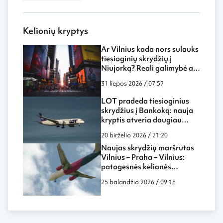
Kelionių kryptys
Ar Vilnius kada nors sulauks
tiesioginių skrydžių į
Niujorką? Reali galimybė ar
tik svajonė?
31 liepos 2026 / 07:57
LOT pradeda tiesioginius
skrydžius į Bankoką: nauja
kryptis atveria daugiau
galimybių keliautojams iš
20 birželio 2026 / 21:20
Lietuvos
Naujas skrydžių maršrutas
Vilnius – Praha – Vilnius:
patogesnės kelionės
galimybės ir ką verta žinoti
25 balandžio 2026 / 09:18