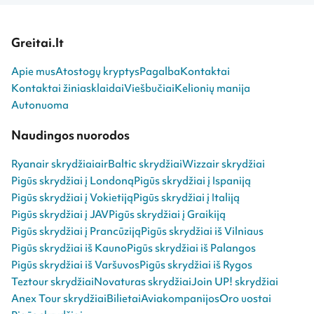
Greitai.lt
Apie mus
Atostogų kryptys
Pagalba
Kontaktai
Kontaktai žiniasklaidai
Viešbučiai
Kelionių manija
Autonuoma
Naudingos nuorodos
Ryanair skrydžiai
airBaltic skrydžiai
Wizzair skrydžiai
Pigūs skrydžiai į Londoną
Pigūs skrydžiai į Ispaniją
Pigūs skrydžiai į Vokietiją
Pigūs skrydžiai į Italiją
Pigūs skrydžiai į JAV
Pigūs skrydžiai į Graikiją
Pigūs skrydžiai į Prancūziją
Pigūs skrydžiai iš Vilniaus
Pigūs skrydžiai iš Kauno
Pigūs skrydžiai iš Palangos
Pigūs skrydžiai iš Varšuvos
Pigūs skrydžiai iš Rygos
Teztour skrydžiai
Novaturas skrydžiai
Join UP! skrydžiai
Anex Tour skrydžiai
Bilietai
Aviakompanijos
Oro uostai