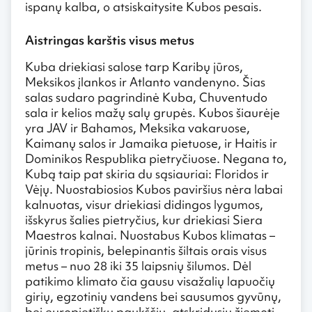
ispanų kalba, o atsiskaitysite Kubos pesais.
Aistringas karštis visus metus
Kuba driekiasi salose tarp Karibų jūros,
Meksikos įlankos ir Atlanto vandenyno. Šias
salas sudaro pagrindinė Kuba, Chuventudo
sala ir kelios mažų salų grupės. Kubos šiaurėje
yra JAV ir Bahamos, Meksika vakaruose,
Kaimanų salos ir Jamaika pietuose, ir Haitis ir
Dominikos Respublika pietryčiuose. Negana to,
Kubą taip pat skiria du sąsiauriai: Floridos ir
Vėjų. Nuostabiosios Kubos paviršius nėra labai
kalnuotas, visur driekiasi didingos lygumos,
išskyrus šalies pietryčius, kur driekiasi Siera
Maestros kalnai. Nuostabus Kubos klimatas –
jūrinis tropinis, belepinantis šiltais orais visus
metus – nuo 28 iki 35 laipsnių šilumos. Dėl
patikimo klimato čia gausu visažalių lapuočių
girių, egzotinių vandens bei sausumos gyvūnų,
bei europietiškų paukščių, atskridusių žiemoti.