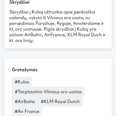
Skrydžiai
Skrydžiai į Kubą užtrunka apie penkiolika
valandų, vyksta iš Vilniaus oro uosto, su
persėdimais Paryžiuje, Rygoje, Amsterdame ir
kt. oro uostuose. Pigūs skrydžiai į Kubą yra
siūlomi AirBaltic, AirFrance, KLM Royal Duch ir
kt. oro linijų.
Grotažymės
#Kuba
#Tarptautinis Vilniaus oro uostas
#AirBaltic
#KLM Royal Dutch
#Air France