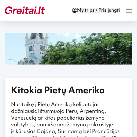
My trips / Prisijungti
Kitokia Pietų Amerika
Nusitaikę į Pietų Ameriką keliautojai
dažniausiai šturmuoja Peru, Argentiną,
Venesuelą ar kitas populiarias žemyno
valstybes, pamiršdami žemyno pakraštyje
įsikūrusias Gajaną, Surinamą bei Prancūzijos