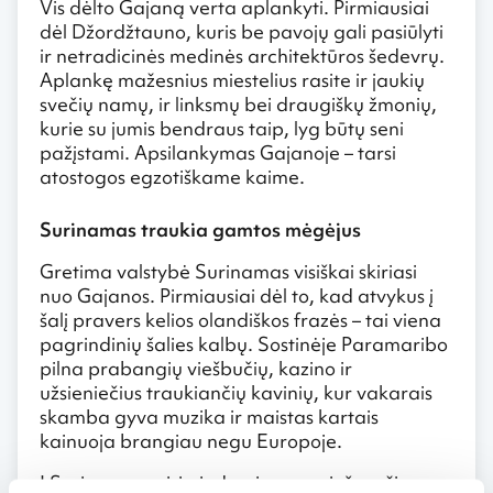
Vis dėlto Gajaną verta aplankyti. Pirmiausiai
dėl Džordžtauno, kuris be pavojų gali pasiūlyti
ir netradicinės medinės architektūros šedevrų.
Aplankę mažesnius miestelius rasite ir jaukių
svečių namų, ir linksmų bei draugiškų žmonių,
kurie su jumis bendraus taip, lyg būtų seni
pažįstami. Apsilankymas Gajanoje – tarsi
atostogos egzotiškame kaime.
Surinamas traukia gamtos mėgėjus
Gretima valstybė Surinamas visiškai skiriasi
nuo Gajanos. Pirmiausiai dėl to, kad atvykus į
šalį pravers kelios olandiškos frazės – tai viena
pagrindinių šalies kalbų. Sostinėje Paramaribo
pilna prabangių viešbučių, kazino ir
užsieniečius traukiančių kavinių, kur vakarais
skamba gyva muzika ir maistas kartais
kainuoja brangiau negu Europoje.
Į Surinamą, prisimindami savo prieš amžius