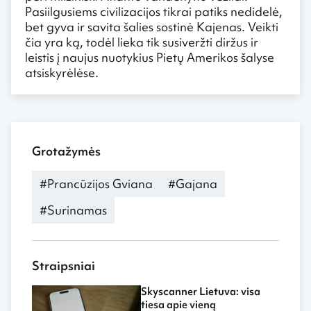
Pasiilgusiems civilizacijos tikrai patiks nedidelė,
bet gyva ir savita šalies sostinė Kajenas. Veikti
čia yra ką, todėl lieka tik susiveržti diržus ir
leistis į naujus nuotykius Pietų Amerikos šalyse
atsiskyrėlėse.
Grotažymės
#Prancūzijos Gviana
#Gajana
#Surinamas
Straipsniai
Skyscanner Lietuva: visa
tiesa apie vieną