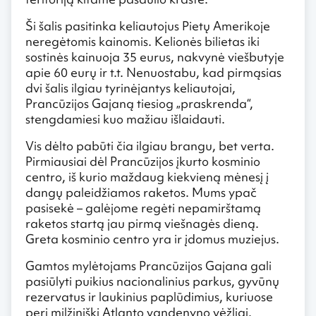
Ši šalis pasitinka keliautojus Pietų Amerikoje
neregėtomis kainomis. Kelionės bilietas iki
sostinės kainuoja 35 eurus, nakvynė viešbutyje
apie 60 eurų ir t.t. Nenuostabu, kad pirmąsias
dvi šalis ilgiau tyrinėjantys keliautojai,
Prancūzijos Gajaną tiesiog „praskrenda“,
stengdamiesi kuo mažiau išlaidauti.
Vis dėlto pabūti čia ilgiau brangu, bet verta.
Pirmiausiai dėl Prancūzijos įkurto kosminio
centro, iš kurio maždaug kiekvieną mėnesį į
dangų paleidžiamos raketos. Mums ypač
pasisekė – galėjome regėti nepamirštamą
raketos startą jau pirmą viešnagės dieną.
Greta kosminio centro yra ir įdomus muziejus.
Gamtos mylėtojams Prancūzijos Gajana gali
pasiūlyti puikius nacionalinius parkus, gyvūnų
rezervatus ir laukinius paplūdimius, kuriuose
peri milžiniški Atlanto vandenyno vėžliai.