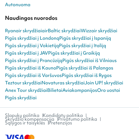
Autonuoma
Naudingos nuorodos
Ryanair skrydžiai
airBaltic skrydžiai
Wizzair skrydžiai
Pigūs skrydžiai į Londoną
Pigūs skrydžiai į Ispaniją
Pigūs skrydžiai į Vokietiją
Pigūs skrydžiai į Italiją
Pigūs skrydžiai į JAV
Pigūs skrydžiai į Graikiją
Pigūs skrydžiai į Prancūziją
Pigūs skrydžiai iš Vilniaus
Pigūs skrydžiai iš Kauno
Pigūs skrydžiai iš Palangos
Pigūs skrydžiai iš Varšuvos
Pigūs skrydžiai iš Rygos
Teztour skrydžiai
Novaturas skrydžiai
Join UP! skrydžiai
Anex Tour skrydžiai
Bilietai
Aviakompanijos
Oro uostai
Pigūs skrydžiai
Slapukų politika
Kandidatų politika
Skrydžio kompensacija
Privatumo politika
Sąlygos ir taisyklės
Pretenzijos