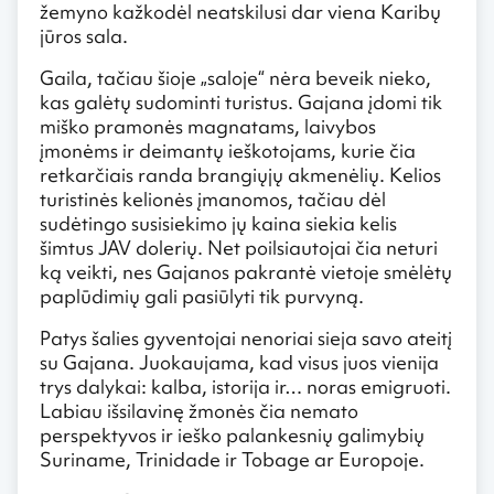
žemyno kažkodėl neatskilusi dar viena Karibų
jūros sala.
Gaila, tačiau šioje „saloje“ nėra beveik nieko,
kas galėtų sudominti turistus. Gajana įdomi tik
miško pramonės magnatams, laivybos
įmonėms ir deimantų ieškotojams, kurie čia
retkarčiais randa brangiųjų akmenėlių. Kelios
turistinės kelionės įmanomos, tačiau dėl
sudėtingo susisiekimo jų kaina siekia kelis
šimtus JAV dolerių. Net poilsiautojai čia neturi
ką veikti, nes Gajanos pakrantė vietoje smėlėtų
paplūdimių gali pasiūlyti tik purvyną.
Patys šalies gyventojai nenoriai sieja savo ateitį
su Gajana. Juokaujama, kad visus juos vienija
trys dalykai: kalba, istorija ir… noras emigruoti.
Labiau išsilavinę žmonės čia nemato
perspektyvos ir ieško palankesnių galimybių
Suriname, Trinidade ir Tobage ar Europoje.