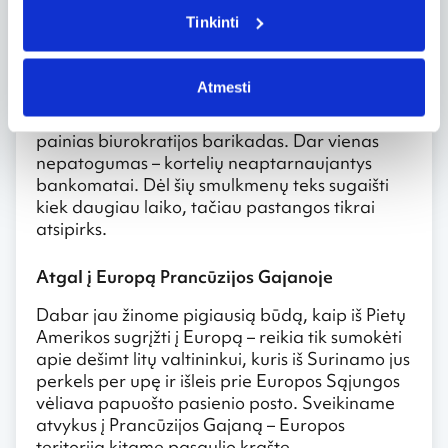
ruošiančiomis moterimis ar „Parbo“ alų
Tinkinti
gurkšnojančiais vyrais.
Vienintelis dalykas, kiek apkartinęs viešnagę
Atmesti
Suriname – painūs vizų klausimai. Norėdami
po šalį keliauti legaliai, užsieniečiai turi įveikti
painias biurokratijos barikadas. Dar vienas
nepatogumas – kortelių neaptarnaujantys
bankomatai. Dėl šių smulkmenų teks sugaišti
kiek daugiau laiko, tačiau pastangos tikrai
atsipirks.
Atgal į Europą Prancūzijos Gajanoje
Dabar jau žinome pigiausią būdą, kaip iš Pietų
Amerikos sugrįžti į Europą – reikia tik sumokėti
apie dešimt litų valtininkui, kuris iš Surinamo jus
perkels per upę ir išleis prie Europos Sąjungos
vėliava papuošto pasienio posto. Sveikiname
atvykus į Prancūzijos Gajaną – Europos
teritoriją kitame pasaulio krašte.