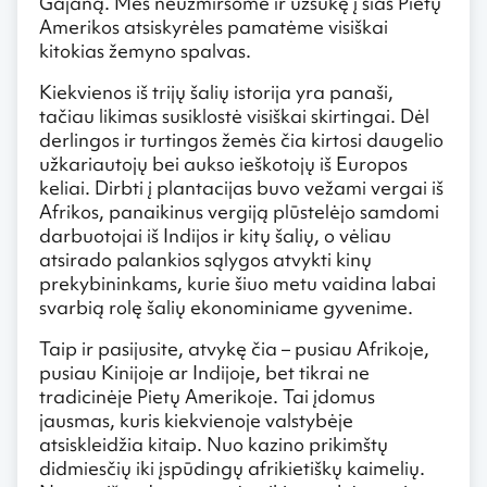
Gajaną. Mes neužmiršome ir užsukę į šias Pietų
Amerikos atsiskyrėles pamatėme visiškai
kitokias žemyno spalvas.
Kiekvienos iš trijų šalių istorija yra panaši,
tačiau likimas susiklostė visiškai skirtingai. Dėl
derlingos ir turtingos žemės čia kirtosi daugelio
užkariautojų bei aukso ieškotojų iš Europos
keliai. Dirbti į plantacijas buvo vežami vergai iš
Afrikos, panaikinus vergiją plūstelėjo samdomi
darbuotojai iš Indijos ir kitų šalių, o vėliau
atsirado palankios sąlygos atvykti kinų
prekybininkams, kurie šiuo metu vaidina labai
svarbią rolę šalių ekonominiame gyvenime.
Taip ir pasijusite, atvykę čia – pusiau Afrikoje,
pusiau Kinijoje ar Indijoje, bet tikrai ne
tradicinėje Pietų Amerikoje. Tai įdomus
jausmas, kuris kiekvienoje valstybėje
atsiskleidžia kitaip. Nuo kazino prikimštų
didmiesčių iki įspūdingų afrikietiškų kaimelių.