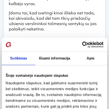
kalbėjo vyras.
Įdomu tai, kad svetingi kinai išlieka net tada,
kai akivaizdu, kad dėl tam tikrų priežasčių
užsienio verslininkai tolimesnių santykių su jais
palaikyti neketina.
Vertina dovanas
Dar vienas svarbus kinų verslo kultūros
akcentas – tai dovanos. „Svarbu nepamiršti,
Sutikimas
Išsami informacija
Apie
kad svarbi ne tik pati dovana, bet net ir jos
įpakavimas“, – aiškino Mindaugas. Jis teigė,
kad turistams skirtuose giduose apstu
Šioje svetainėje naudojami slapukai
patarimų apie tai, kad tinkamiausios
įpakavimo popieriaus spalvos – raudona ir
Naudojame slapukus, kad galėtume suasmeninti turinį
auksinė, tuo tarpu vengti reikėtų su
bei skelbimus, teikti visuomeninės medijos funkcijas ir
laidotuvėmis asociacijų keliančių spalvų, tarp
analizuoti srautą. Be to, svetainės naudojimo informaciją
kurių – juodos, baltos, mėlynos.
bendriname su visuomeninės medijos, reklamavimo ir
analizės partneriais, kurie gali ją pridėti prie kitos jūsų
„Tarp tų pačių rekomendacijų galima rasti