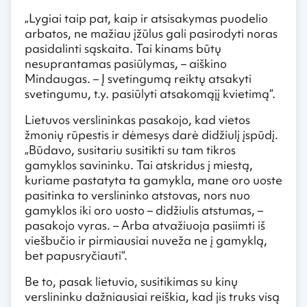
„Lygiai taip pat, kaip ir atsisakymas puodelio
arbatos, ne mažiau įžūlus gali pasirodyti noras
pasidalinti sąskaita. Tai kinams būtų
nesuprantamas pasiūlymas, – aiškino
Mindaugas. – Į svetingumą reiktų atsakyti
svetingumu, t.y. pasiūlyti atsakomąjį kvietimą“.
Lietuvos verslininkas pasakojo, kad vietos
žmonių rūpestis ir dėmesys darė didžiulį įspūdį.
„Būdavo, susitariu susitikti su tam tikros
gamyklos savininku. Tai atskridus į miestą,
kuriame pastatyta ta gamykla, mane oro uoste
pasitinka to verslininko atstovas, nors nuo
gamyklos iki oro uosto – didžiulis atstumas, –
pasakojo vyras. – Arba atvažiuoja pasiimti iš
viešbučio ir pirmiausiai nuveža ne į gamyklą,
bet papusryčiauti“.
Be to, pasak lietuvio, susitikimas su kinų
verslininku dažniausiai reiškia, kad jis truks visą