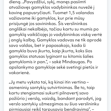
dieną. „Pavyzdžiui, sykį, manęs pasiimti
atvažiavęs gamyklos vadybininkas nuvežė į
kavinę papusryčiauti. Tuomet 1,5 valandos
važiavome iki gamyklos, kur prie mūsų
prisijungė jos savininkas. Šis verslininkas
angliškai nekalbėjo, tačiau kartu su mumis po
gamyklą vaikščiojęs jo vadybininkas viską vertė
į anglų kalbą. Gamyklos vadovas ne tik aprodė
savo valdas, bet ir papasakojo, kada ši
gamykla buvo įkurta, kaip įkurta, koks šios
gamyklos statusas lyginant su kitomis šalies
gamyklomis ir pan.“, – sakė Mindaugas. Po
apsilankymo gamykloje sekė svetingi pietūs ir
vakarienė.
„Jų metu vyksta tai, ką kinai itin vertina –
asmeninių santykių sutvirtinimas. Be to, taip
kartu stengiamasi sukurti pilnavertį savo
požiūrio į verslą, vaizdą, bandant parodyti, jog
verslo santykių užmezgimas su šiuo verslininku
pirmiausiai reikš tarpusavio bendravimą“, –