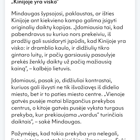
„Kinijoje yra visko“
Mindaugas šypsojosi, paklaustas, ar išties
Kinijoje ant kiekvieno kampo galima įsigyti
originalių daiktų kopijas. „Įdomiausia tai, kad
pabendravus su kuriuo nors prekeiviu, iš
pradžių gali susidaryti įspūdis, kad Kinijoje yra
visko: ir dramblio kaulo, ir didžiulių tikro
gintaro luitų, ir pačių garsiausių pasaulyje
prekės ženklų daiktų už pačią mažiausią
kainą“, – kalbėjo lietuvis.
Įdomiausi, pasak jo, didžiuliai kontrastai,
kuriuos gali išvysti ne tik išvažiavęs iš didelio
miesto, bet ir to paties miesto centre. „Vienoje
gatvės pusėje matai blizgančius prekybos
centrus, o kitoje gatvės pusėje vyksta turgaus
prekyba, kur prekiaujama „vardus“ turinčiais
daiktais“, – sakė Mindaugas.
Pažymėjęs, kad tokia prekyba yra nelegali,