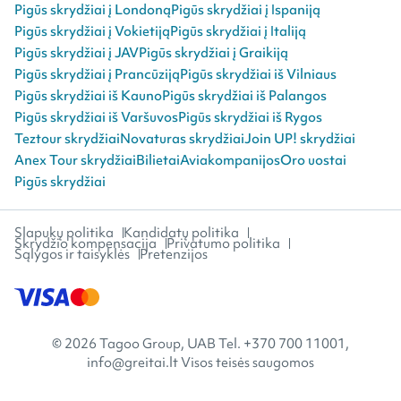
Pigūs skrydžiai į Londoną
Pigūs skrydžiai į Ispaniją
Pigūs skrydžiai į Vokietiją
Pigūs skrydžiai į Italiją
Pigūs skrydžiai į JAV
Pigūs skrydžiai į Graikiją
Pigūs skrydžiai į Prancūziją
Pigūs skrydžiai iš Vilniaus
Pigūs skrydžiai iš Kauno
Pigūs skrydžiai iš Palangos
Pigūs skrydžiai iš Varšuvos
Pigūs skrydžiai iš Rygos
Teztour skrydžiai
Novaturas skrydžiai
Join UP! skrydžiai
Anex Tour skrydžiai
Bilietai
Aviakompanijos
Oro uostai
Pigūs skrydžiai
Slapukų politika
Kandidatų politika
Skrydžio kompensacija
Privatumo politika
Sąlygos ir taisyklės
Pretenzijos
© 2026 Tagoo Group, UAB Tel. +370 700 11001,
info@greitai.lt Visos teisės saugomos