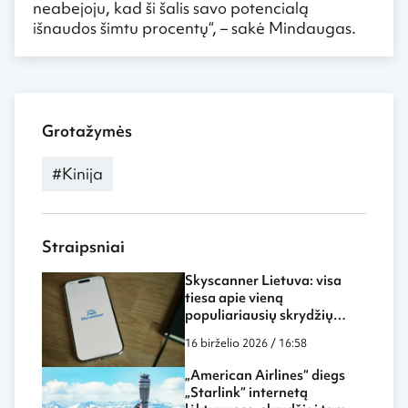
neabejoju, kad ši šalis savo potencialą
išnaudos šimtu procentų“, – sakė Mindaugas.
Grotažymės
#Kinija
Straipsniai
Skyscanner Lietuva: visa
tiesa apie vieną
populiariausių skrydžių
paieškos sistemų
16 birželio 2026 / 16:58
„American Airlines“ diegs
„Starlink“ internetą