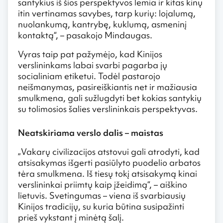
santykius iš šios perspektyvos lemia ir kitas kinų
itin vertinamas savybes, tarp kurių: lojalumą,
nuolankumą, kantrybę, kuklumą, asmeninį
kontaktą“, – pasakojo Mindaugas.
Vyras taip pat pažymėjo, kad Kinijos
verslininkams labai svarbi pagarba jų
socialiniam etiketui. Todėl pastarojo
neišmanymas, pasireiškiantis net ir mažiausia
smulkmena, gali sužlugdyti bet kokias santykių
su tolimosios šalies verslininkais perspektyvas.
Neatskiriama verslo dalis – maistas
„Vakarų civilizacijos atstovui gali atrodyti, kad
atsisakymas išgerti pasiūlyto puodelio arbatos
tėra smulkmena. Iš tiesų tokį atsisakymą kinai
verslininkai priimtų kaip įžeidimą“, – aiškino
lietuvis. Svetingumas – viena iš svarbiausių
Kinijos tradicijų, su kuria būtina susipažinti
prieš vykstant į minėtą šalį.