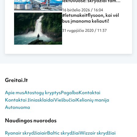
lėktuvuose: skrydžiai tampa
dar labiau panašūs į darbą
16 birželio 2026 / 16:04
biure ar namuose
#letsmakeitflysoon, kai vėl
bus įmanoma keliauti!
31 rugpjūčio 2020 / 11:37
Greitai.lt
Apie mus
Atostogų kryptys
Pagalba
Kontaktai
Kontaktai žiniasklaidai
Viešbučiai
Kelionių manija
Autonuoma
Naudingos nuorodos
Ryanair skrydžiai
airBaltic skrydžiai
Wizzair skrydžiai