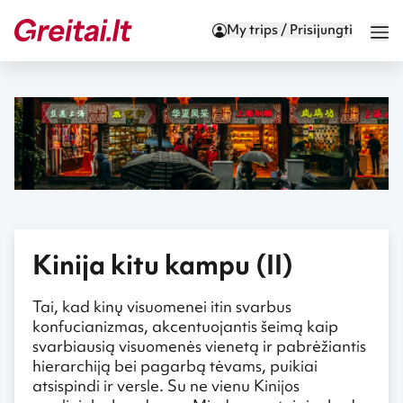
My trips / Prisijungti
Kinija kitu kampu (II)
Tai, kad kinų visuomenei itin svarbus
konfucianizmas, akcentuojantis šeimą kaip
svarbiausią visuomenės vienetą ir pabrėžiantis
hierarchiją bei pagarbą tėvams, puikiai
atsispindi ir versle. Su ne vienu Kinijos