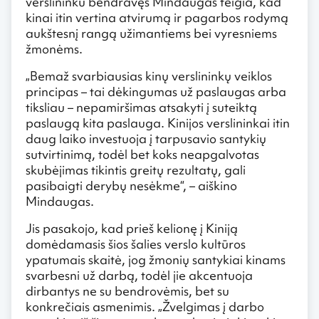
verslininku bendravęs Mindaugas teigia, kad
kinai itin vertina atvirumą ir pagarbos rodymą
aukštesnį rangą užimantiems bei vyresniems
žmonėms.
„Bemaž svarbiausias kinų verslininkų veiklos
principas – tai dėkingumas už paslaugas arba
tiksliau – nepamiršimas atsakyti į suteiktą
paslaugą kita paslauga. Kinijos verslininkai itin
daug laiko investuoja į tarpusavio santykių
sutvirtinimą, todėl bet koks neapgalvotas
skubėjimas tikintis greitų rezultatų, gali
pasibaigti derybų nesėkme“, – aiškino
Mindaugas.
Jis pasakojo, kad prieš kelionę į Kiniją
domėdamasis šios šalies verslo kultūros
ypatumais skaitė, jog žmonių santykiai kinams
svarbesni už darbą, todėl jie akcentuoja
dirbantys ne su bendrovėmis, bet su
konkrečiais asmenimis. „Žvelgimas į darbo