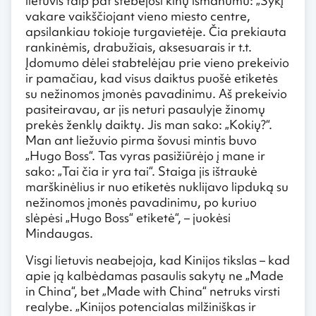
lietuvis taip pat stebėjosi kinų išmanumu: „Sykį
vakare vaikščiojant vieno miesto centre,
apsilankiau tokioje turgavietėje. Čia prekiauta
rankinėmis, drabužiais, aksesuarais ir t.t.
Įdomumo dėlei stabtelėjau prie vieno prekeivio
ir pamačiau, kad visus daiktus puošė etiketės
su nežinomos įmonės pavadinimu. Aš prekeivio
pasiteiravau, ar jis neturi pasaulyje žinomų
prekės ženklų daiktų. Jis man sako: „Kokių?“.
Man ant liežuvio pirma šovusi mintis buvo
„Hugo Boss“. Tas vyras pasižiūrėjo į mane ir
sako: „Tai čia ir yra tai“. Staiga jis ištraukė
marškinėlius ir nuo etiketės nuklijavo lipduką su
nežinomos įmonės pavadinimu, po kuriuo
slėpėsi „Hugo Boss“ etiketė“, – juokėsi
Mindaugas.
Visgi lietuvis neabejoja, kad Kinijos tikslas – kad
apie ją kalbėdamas pasaulis sakytų ne „Made
in China“, bet „Made with China“ netruks virsti
realybe. „Kinijos potencialas milžiniškas ir