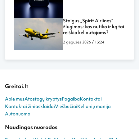
Staigus „Spirit Airlines“
žlugimas: kas nutiko ir ką tai
reiškia keliautojams?
2 gegužės 2026 / 13:24
Greitai.lt
Apie mus
Atostogų kryptys
Pagalba
Kontaktai
Kontaktai žiniasklaidai
Viešbučiai
Kelionių manija
Autonuoma
Naudingos nuorodos