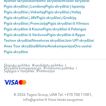
Ryanair skrydžiai
airBaltic skrydžiai
Wizzair skrydžiai
Pigūs skrydžiai į Londoną
Pigūs skrydžiai į Ispaniją
Pigūs skrydžiai į Vokietiją
Pigūs skrydžiai į Italiją
Pigūs skrydžiai į JAV
Pigūs skrydžiai į Graikiją
Pigūs skrydžiai į Prancūziją
Pigūs skrydžiai iš Vilniaus
Pigūs skrydžiai iš Kauno
Pigūs skrydžiai iš Palangos
Pigūs skrydžiai iš Varšuvos
Pigūs skrydžiai iš Rygos
Teztour skrydžiai
Novaturas skrydžiai
Join UP! skrydžiai
Anex Tour skrydžiai
Bilietai
Aviakompanijos
Oro uostai
Pigūs skrydžiai
Slapukų politika
Kandidatų politika
Skrydžio kompensacija
Privatumo politika
Sąlygos ir taisyklės
Pretenzijos
© 2026 Tagoo Group, UAB Tel. +370 700 11001,
info@greitai.lt Visos teisės saugomos