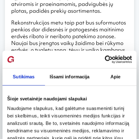
atviromis ir praeinamomis, padvigubės jų
plotas, padidės prekių asortimentas.
Rekonstrukcijos metu taip pat bus suformuotos
penkios dar didesnės ir patogesnės maitinimo
erdvės riboto ir neriboto patekimo zonose.
Naujai bus įrengtos vaikų žaidimo bei rūkymo
erdvės, o tualetų zona, tėvų ir vaiko kambarys
bus praplėsti.
Ateinančius penkis mėnesius, kol vyks
rekonstrukcija, Kauno oro uoste veikla bus
Sutikimas
Išsami informacija
Apie
vykdoma įprasta tvarka. Tačiau oro uosto
vadovas B. Kaspar atkreipia dėmesį, kad
galimi laikini nepatogumai dėl ilgiau
Šioje svetainėje naudojami slapukai
trunkančių aviacijos saugumo bei kitų tarnybų
Naudojame slapukus, kad galėtume suasmeninti turinį
patikros procedūrų, taip pat gali būti apribota
parduotuvių ar kavinių veikla, todėl vadovas
bei skelbimus, teikti visuomeninės medijos funkcijas ir
tikisi keleivių supratingumo.
analizuoti srautą. Be to, svetainės naudojimo informaciją
bendriname su visuomeninės medijos, reklamavimo ir
Rekonstrukcijos darbus Kauno oro uoste atliks
analizės partneriais, kurie gali ją pridėti prie kitos jūsų