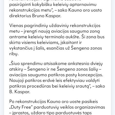
pasirūpinti kokybišku keleivių aptarnavimu
rekonstrukcijos metu“, – sako Kauno oro uosto
direktorius Bruno Kaspar.
Vienas pagrindinių uždavinių rekonstrukcijos
metu – įrengti naują aviacijos saugumo zoną
antrame keleivių terminalo aukšte. Ši zona bus
skirta visiems keleiviams, įskaitant ir
vykstančius į šalis, esančias už Šengeno zonos
ribų.
„Šiuo sprendimu atsisakome ankstesnio dviejų
atskirų – Šengeno ir ne Šengeno zonos šalių –
aviacijos saugumo patikros postų koncepcijos.
Naujoji patikros erdvė leis efektyviau valdyti
patikros procedūras bei keleivių srautą“, – sako
B. Kaspar.
Po rekonstrukcijos Kauno oro uoste pasikeis
„Duty Free“ parduotuvių veiklos organizavimas
– įprastos, uždaro tipo parduotuvės taps