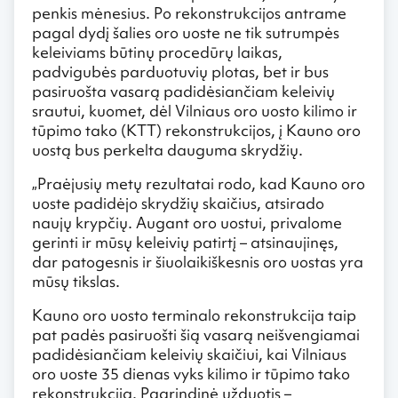
penkis mėnesius. Po rekonstrukcijos antrame
pagal dydį šalies oro uoste ne tik sutrumpės
keleiviams būtinų procedūrų laikas,
padvigubės parduotuvių plotas, bet ir bus
pasiruošta vasarą padidėsiančiam keleivių
srautui, kuomet, dėl Vilniaus oro uosto kilimo ir
tūpimo tako (KTT) rekonstrukcijos, į Kauno oro
uostą bus perkelta dauguma skrydžių.
„Praėjusių metų rezultatai rodo, kad Kauno oro
uoste padidėjo skrydžių skaičius, atsirado
naujų krypčių. Augant oro uostui, privalome
gerinti ir mūsų keleivių patirtį – atsinaujinęs,
dar patogesnis ir šiuolaikiškesnis oro uostas yra
mūsų tikslas.
Kauno oro uosto terminalo rekonstrukcija taip
pat padės pasiruošti šią vasarą neišvengiamai
padidėsiančiam keleivių skaičiui, kai Vilniaus
oro uoste 35 dienas vyks kilimo ir tūpimo tako
rekonstrukcija. Pagrindinė užduotis –