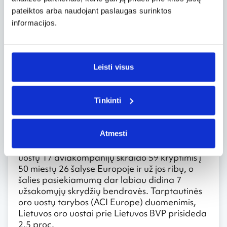
bendrovė „Atea“.
pateiktos arba naudojant paslaugas surinktos
Liepos 14 d. – rugpjūčio 18 d., kai 35 dienas
informacijos.
Vilniaus oro uoste dėl orlaivių kilimo ir tūpimo
tako rekonstrukcijos darbų aviacinė veikla
nebus vykdoma, skrydžiai bus nukreipiami į
Kauno oro uostą. Šiuo laikotarpiu čia bus
Leisti visus
įrengti papildomi laikini keleivių atvykimo ir
išvykimo terminalai.
Apie Lietuvos oro uostus
Tinkinti
Lietuvos oro uostų tinklui priklauso trys oro
vartai Vilniuje, Kaune ir Palangoje. Per 2015 m.
Atmesti
jie aptarnavo 4,2 mln. keleivių ir 50 tūkst.
skrydžių. Žiemos sezono metu iš Lietuvos oro
uostų 17 aviakompanijų skraido 59 kryptimis į
50 miestų 26 šalyse Europoje ir už jos ribų, o
šalies pasiekiamumą dar labiau didina 7
užsakomųjų skrydžių bendrovės. Tarptautinės
oro uostų tarybos (ACI Europe) duomenimis,
Lietuvos oro uostai prie Lietuvos BVP prisideda
2,5 proc.