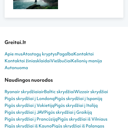
Greitai.lt
Apie mus
Atostogų kryptys
Pagalba
Kontaktai
Kontaktai žiniasklaidai
Viešbučiai
Kelionių manija
Autonuoma
Naudingos nuorodos
Ryanair skrydžiai
airBaltic skrydžiai
Wizzair skrydžiai
Pigūs skrydžiai į Londoną
Pigūs skrydžiai į Ispaniją
Pigūs skrydžiai į Vokietiją
Pigūs skrydžiai į Italiją
Pigūs skrydžiai į JAV
Pigūs skrydžiai į Graikiją
Pigūs skrydžiai į Prancūziją
Pigūs skrydžiai iš Vilniaus
Pigūs skrydžiai iš Kauno
Pigūs skrydžiai iš Palangos