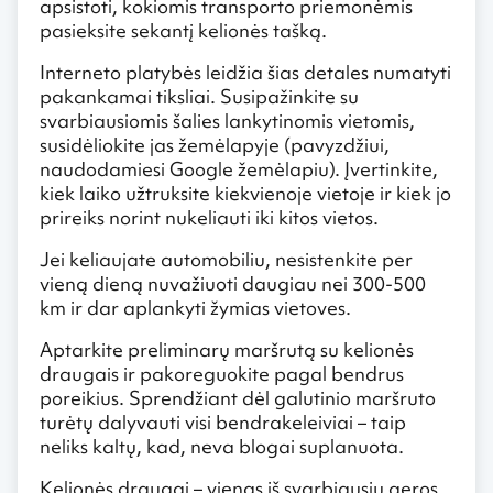
apsistoti, kokiomis transporto priemonėmis
pasieksite sekantį kelionės tašką.
Interneto platybės leidžia šias detales numatyti
pakankamai tiksliai. Susipažinkite su
svarbiausiomis šalies lankytinomis vietomis,
susidėliokite jas žemėlapyje (pavyzdžiui,
naudodamiesi Google žemėlapiu). Įvertinkite,
kiek laiko užtruksite kiekvienoje vietoje ir kiek jo
prireiks norint nukeliauti iki kitos vietos.
Jei keliaujate automobiliu, nesistenkite per
vieną dieną nuvažiuoti daugiau nei 300-500
km ir dar aplankyti žymias vietoves.
Aptarkite preliminarų maršrutą su kelionės
draugais ir pakoreguokite pagal bendrus
poreikius. Sprendžiant dėl galutinio maršruto
turėtų dalyvauti visi bendrakeleiviai – taip
neliks kaltų, kad, neva blogai suplanuota.
Kelionės draugai – vienas iš svarbiausių geros