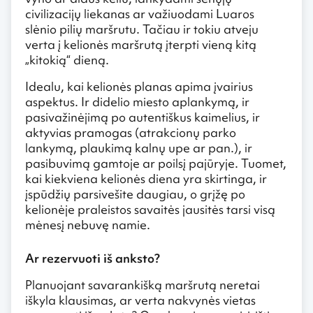
civilizacijų liekanas ar važiuodami Luaros
slėnio pilių maršrutu. Tačiau ir tokiu atveju
verta į kelionės maršrutą įterpti vieną kitą
„kitokią“ dieną.
Idealu, kai kelionės planas apima įvairius
aspektus. Ir didelio miesto aplankymą, ir
pasivažinėjimą po autentiškus kaimelius, ir
aktyvias pramogas (atrakcionų parko
lankymą, plaukimą kalnų upe ar pan.), ir
pasibuvimą gamtoje ar poilsį pajūryje. Tuomet,
kai kiekviena kelionės diena yra skirtinga, ir
įspūdžių parsivešite daugiau, o grįžę po
kelionėje praleistos savaitės jausitės tarsi visą
mėnesį nebuvę namie.
Ar rezervuoti iš anksto?
Planuojant savarankišką maršrutą neretai
iškyla klausimas, ar verta nakvynės vietas