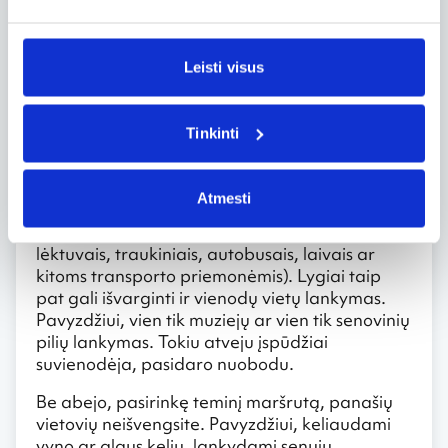
malonumą, taip pat ir vargina. Jei
lankydamiesi viename miestelyje jau galvosite
kaip „suspėti“ nuvykti iki kito, nepajusite
kelionės malonumo.
Leisti visus
Taigi nepersistenkite su lankytinų vietų gausa:
geriau išsirinkite tai, ką labiausiai norite
Tinkinti
pamatyti. Taip pat verta pasižymėti netoliese
esančius objektus, kuriuos galėtumėte
aplankyti, jei, tarkim liktų laisvo laiko.
Atmesti
Kelionėje vargina ne tik susisiekimas (kelionės
lėktuvais, traukiniais, autobusais, laivais ar
kitoms transporto priemonėmis). Lygiai taip
pat gali išvarginti ir vienodų vietų lankymas.
Pavyzdžiui, vien tik muziejų ar vien tik senovinių
pilių lankymas. Tokiu atveju įspūdžiai
suvienodėja, pasidaro nuobodu.
Be abejo, pasirinkę teminį maršrutą, panašių
vietovių neišvengsite. Pavyzdžiui, keliaudami
vyno ar alaus keliu, lankydami senųjų