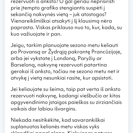
rezervuoti iš anksto? O gal geriau neprisirišti
prie įtempto grafiko stengiantis suspėti į
sekančią nakvynės vietą – juk atostogos?
Vienareikšmiškai atsakyti į šį klausimą nėra
paprasta. Viskas priklauso nuo to, kur, kada, su
kuo važiuojate ir pan.
Jeigu, tarkim planuojate sezono metu keliauti
po Provansą ar Žydrąją pakrantę Prancūzijoje,
arba jei vykstate į Londoną, Paryžių ar
Barseloną, nakvynę rezervuoti patartina
gerokai iš anksto, tačiau ne sezono metu net ir
atvykę į vietą nesunkiai rasite, kur apsistoti.
Jei keliaujate su šeima, taip pat verta iš anksto
rezervuoti nakvynę, kadangi viešbučio ar kitos
apgyvendinimo įstaigos paieškos su zirziančiais
vaikais dar labiau išvargins.
Niekada nesitikėkite, kad savarankiškai
suplanuotos kelionės metu viskas vyks
sklandžiai pagal planą. Kiekvienas patyręs