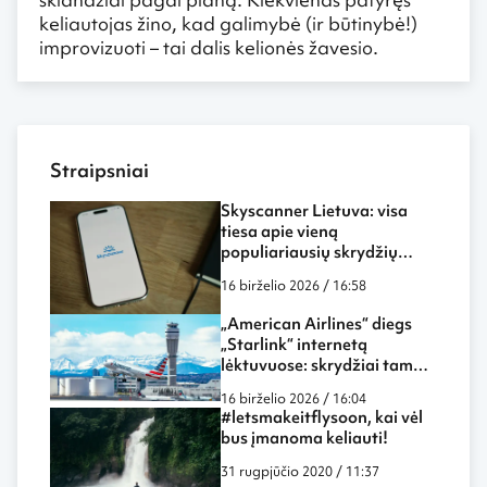
keliautojas žino, kad galimybė (ir būtinybė!)
improvizuoti – tai dalis kelionės žavesio.
Straipsniai
Skyscanner Lietuva: visa
tiesa apie vieną
populiariausių skrydžių
paieškos sistemų
16 birželio 2026 / 16:58
„American Airlines“ diegs
„Starlink“ internetą
lėktuvuose: skrydžiai tampa
dar labiau panašūs į darbą
16 birželio 2026 / 16:04
biure ar namuose
#letsmakeitflysoon, kai vėl
bus įmanoma keliauti!
31 rugpjūčio 2020 / 11:37