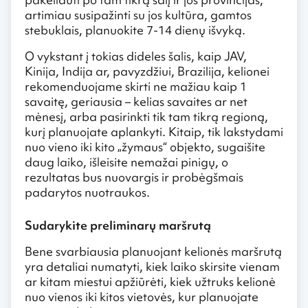
artimiau susipažinti su jos kultūra, gamtos
stebuklais, planuokite 7-14 dienų išvyką.
O vykstant į tokias dideles šalis, kaip JAV,
Kinija, Indija ar, pavyzdžiui, Brazilija, kelionei
rekomenduojame skirti ne mažiau kaip 1
savaitę, geriausia – kelias savaites ar net
mėnesį, arba pasirinkti tik tam tikrą regioną,
kurį planuojate aplankyti. Kitaip, tik lakstydami
nuo vieno iki kito „žymaus“ objekto, sugaišite
daug laiko, išleisite nemažai pinigų, o
rezultatas bus nuovargis ir probėgšmais
padarytos nuotraukos.
Sudarykite preliminarų maršrutą
Bene svarbiausia planuojant kelionės maršrutą
yra detaliai numatyti, kiek laiko skirsite vienam
ar kitam miestui apžiūrėti, kiek užtruks kelionė
nuo vienos iki kitos vietovės, kur planuojate