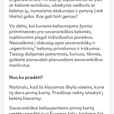
ar kelionė autobusu, užsakytas viešbutis ar
keletas jų, numatytos ekskursijos ir patyrę (reik
tikėtis) gidai. Kas gali būti geriau?
Vis dėlto, kai kuriems keliautojams žymiai
priimtinesnės yra savarankiškos kelionės,
suplanuotos pagal individualius poreikius.
Nesivelkime į diskusiją apie savarankiškų ir
„agentūrinių“ kelionių privalumus ir trūkumus.
Tiesiog dalijamės patarimais, kuriuos, tikimės,
galėsite panaudoti planuodami savarankiškus
maršrutus.
Nuo ko pradėti?
Natūralu, kad šis klausimas iškyla visiems, kurie
tą daro pirmą kartą. Pradžioje reiktų atsakyti į
keletą klausimų:
Savarankiškai keliaujantiems pirmą kartą
vertėtų pradėti nuo Europos šalių, kadangi čia