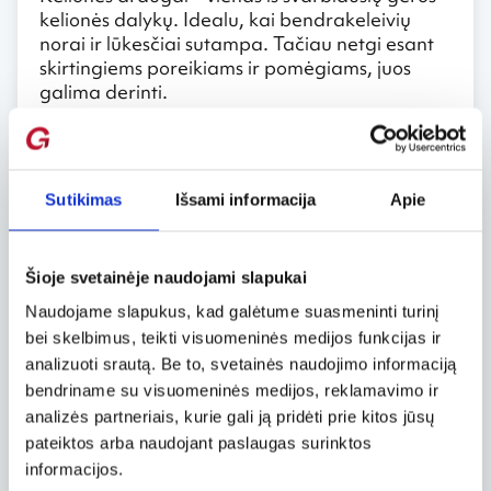
kelionės dalykų. Idealu, kai bendrakeleivių
norai ir lūkesčiai sutampa. Tačiau netgi esant
skirtingiems poreikiams ir pomėgiams, juos
galima derinti.
Neveltui sakoma, kad kelionėje pažinsi žmogų.
Kelionėje tenka dažnai ieškoti kompromisinio
sprendimo. Pykčiai ar vieno žmogaus aikštingi
Sutikimas
Išsami informacija
Apie
įrodinėjimai, kad dabar visi privalome eiti į
zoologijos sodą ar apsipirkti į prekybos centrą
gali visiems sugadinti ir kelionę, ir atostogas.
Šioje svetainėje naudojami slapukai
Visko po truputį
Naudojame slapukus, kad galėtume suasmeninti turinį
bei skelbimus, teikti visuomeninės medijos funkcijas ir
Dažnai planuojant kelionę pirma mintis būna
analizuoti srautą. Be to, svetainės naudojimo informaciją
tokia: jei jau būsiu taip toli nuo namų, tai
bendriname su visuomeninės medijos, reklamavimo ir
privalau išnaudoti visą laiką kaip galima
analizės partneriais, kurie gali ją pridėti prie kitos jūsų
efektyviau, stengsiuos pamatyti viską, kas tik
įmanoma. Tačiau nepamirškite, kad aktyvus
pateiktos arba naudojant paslaugas surinktos
naujų vietų lankymas be to, kad suteikia
informacijos.