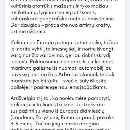
kultūrinis atotrūkis mažesnis ir tyko mažiau
netikėtumų, lyginant su egzotiškomis,
kultūriškai ir geografiškai nutolusiomis šalimis.
Dar daugiau – pradėkite nuo artimų kraštų,
artimo užsienio.
Keliauti po Europą patogu automobiliu, tačiau
jei norite vykti į tolimesnę šalį ir norite išvengti
varginančio vairavimo, geriau rinktis skrydį
lėktuvu. Priklausomai nuo poreikių ir kelionės
maršruto galėsite išsinuomoti automobilį jau
nuvykę į norimą šalį. Arba susiplanuokite dalį
maršruto įveikti keltu – svečioj šaly išlipsite
pailsėję ir pasirengę naujiems įspūdžiams.
Atsižvelgiant į tai, ką norėtumėte pamatyti,
priklauso ir kelionės trukmė. Jei trokštate
susipažinti su vienu iš Europos didmiesčių
(Londonu, Paryžiumi, Roma ar pan.), pakaks
3-5 dienų. Tačiau jeigu norite daugiau
pakeliauti po tam tikrą šalį ir jos provincijas,