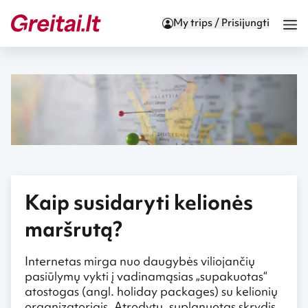
My trips / Prisijungti
Kaip susidaryti kelionės
maršrutą?
Internetas mirga nuo daugybės viliojančių
pasiūlymų vykti į vadinamąsias „supakuotas“
atostogas (angl. holiday packages) su kelionių
organizatoriais. Atrodytų, suplanuotas skrydis