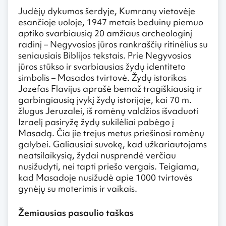
Judėjų dykumos šerdyje, Kumranų vietovėje
esančioje uoloje, 1947 metais beduinų piemuo
aptiko svarbiausią 20 amžiaus archeologinį
radinį – Negyvosios jūros rankraščių ritinėlius su
seniausiais Biblijos tekstais. Prie Negyvosios
jūros stūkso ir svarbiausias žydų identiteto
simbolis – Masados tvirtovė. Žydų istorikas
Jozefas Flavijus aprašė bemaž tragiškiausią ir
garbingiausią įvykį žydų istorijoje, kai 70 m.
žlugus Jeruzalei, iš romėnų valdžios išvaduoti
Izraelį pasiryžę žydų sukilėliai pabėgo į
Masadą. Čia jie trejus metus priešinosi romėnų
galybei. Galiausiai suvokę, kad užkariautojams
neatsilaikysią, žydai nusprendė verčiau
nusižudyti, nei tapti priešo vergais. Teigiama,
kad Masadoje nusižudė apie 1000 tvirtovės
gynėjų su moterimis ir vaikais.
Žemiausias pasaulio taškas