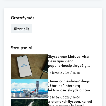
Grotažymės
#Izraelis
Straipsniai
Skyscanner Lietuva: visa
tiesa apie vieną
populiariausių skrydžių
paieškos sistemų
16 birželio 2026 / 16:58
„American Airlines“ diegs
„Starlink“ internetą
lėktuvuose: skrydžiai tampa
dar labiau panašūs į darbą
16 birželio 2026 / 16:04
biure ar namuose
#letsmakeitflysoon, kai vėl