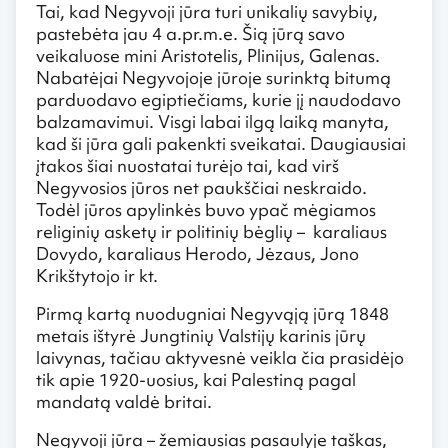
Tai, kad Negyvoji jūra turi unikalių savybių,
pastebėta jau 4 a.pr.m.e. Šią jūrą savo
veikaluose mini Aristotelis, Plinijus, Galenas.
Nabatėjai Negyvojoje jūroje surinktą bitumą
parduodavo egiptiečiams, kurie jį naudodavo
balzamavimui. Visgi labai ilgą laiką manyta,
kad ši jūra gali pakenkti sveikatai. Daugiausiai
įtakos šiai nuostatai turėjo tai, kad virš
Negyvosios jūros net paukščiai neskraido.
Todėl jūros apylinkės buvo ypač mėgiamos
religinių asketų ir politinių bėglių – karaliaus
Dovydo, karaliaus Herodo, Jėzaus, Jono
Krikštytojo ir kt.
Pirmą kartą nuodugniai Negyvąją jūrą 1848
metais ištyrė Jungtinių Valstijų karinis jūrų
laivynas, tačiau aktyvesnė veikla čia prasidėjo
tik apie 1920-uosius, kai Palestiną pagal
mandatą valdė britai.
Negyvoji jūra – žemiausias pasaulyje taškas,