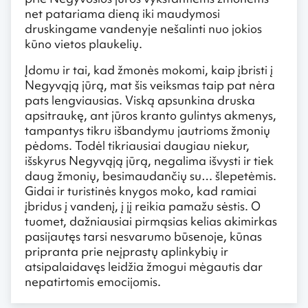
net patariama dieną iki maudymosi
druskingame vandenyje nešalinti nuo jokios
kūno vietos plaukelių.
Įdomu ir tai, kad žmonės mokomi, kaip įbristi į
Negyvąją jūrą, mat šis veiksmas taip pat nėra
pats lengviausias. Viską apsunkina druska
apsitraukę, ant jūros kranto gulintys akmenys,
tampantys tikru išbandymu jautrioms žmonių
pėdoms. Todėl tikriausiai daugiau niekur,
išskyrus Negyvąją jūrą, negalima išvysti ir tiek
daug žmonių, besimaudančių su… šlepetėmis.
Gidai ir turistinės knygos moko, kad ramiai
įbridus į vandenį, į jį reikia pamažu sėstis. O
tuomet, dažniausiai pirmąsias kelias akimirkas
pasijautęs tarsi nesvarumo būsenoje, kūnas
pripranta prie neįprastų aplinkybių ir
atsipalaidavęs leidžia žmogui mėgautis dar
nepatirtomis emocijomis.