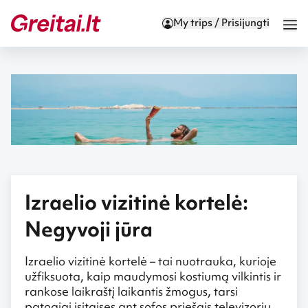
My trips / Prisijungti
Izraelio vizitinė kortelė:
Negyvoji jūra
Izraelio vizitinė kortelė – tai nuotrauka, kurioje
užfiksuota, kaip maudymosi kostiumą vilkintis ir
rankose laikraštį laikantis žmogus, tarsi
patogiai įsitaisęs ant sofos priešais televizorių