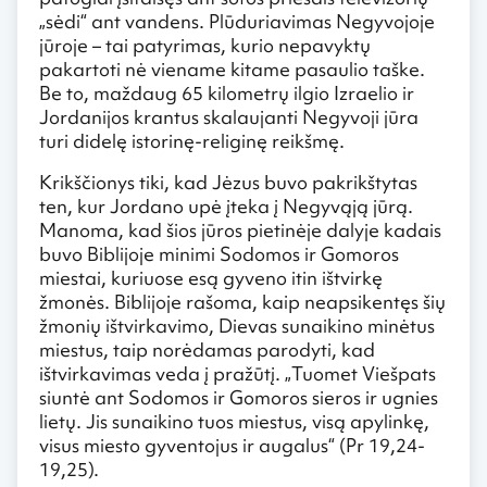
„sėdi“ ant vandens. Plūduriavimas Negyvojoje
jūroje – tai patyrimas, kurio nepavyktų
pakartoti nė viename kitame pasaulio taške.
Be to, maždaug 65 kilometrų ilgio Izraelio ir
Jordanijos krantus skalaujanti Negyvoji jūra
turi didelę istorinę-religinę reikšmę.
Krikščionys tiki, kad Jėzus buvo pakrikštytas
ten, kur Jordano upė įteka į Negyvąją jūrą.
Manoma, kad šios jūros pietinėje dalyje kadais
buvo Biblijoje minimi Sodomos ir Gomoros
miestai, kuriuose esą gyveno itin ištvirkę
žmonės. Biblijoje rašoma, kaip neapsikentęs šių
žmonių ištvirkavimo, Dievas sunaikino minėtus
miestus, taip norėdamas parodyti, kad
ištvirkavimas veda į pražūtį. „Tuomet Viešpats
siuntė ant Sodomos ir Gomoros sieros ir ugnies
lietų. Jis sunaikino tuos miestus, visą apylinkę,
visus miesto gyventojus ir augalus“ (Pr 19,24-
19,25).