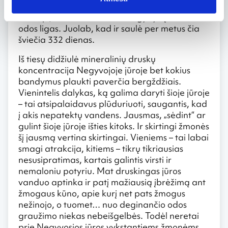
vandens“ ar nusifotografuoti su laikraščiu
rankoje, bet ir tikėdamiesi išsigydyti įvairias
odos ligas. Juolab, kad ir saulė per metus čia
šviečia 332 dienas.
Iš tiesų didžiulė mineralinių druskų
koncentracija Negyvojoje jūroje bet kokius
bandymus plaukti paverčia bergždžiais.
Vienintelis dalykas, ką galima daryti šioje jūroje
– tai atsipalaidavus plūduriuoti, saugantis, kad
į akis nepatektų vandens. Jausmas, „sėdint“ ar
gulint šioje jūroje išties kitoks. Ir skirtingi žmonės
šį jausmą vertina skirtingai. Vieniems – tai labai
smagi atrakcija, kitiems – tikrų tikriausias
nesusipratimas, kartais galintis virsti ir
nemaloniu potyriu. Mat druskingas jūros
vanduo aptinka ir patį mažiausią įbrėžimą ant
žmogaus kūno, apie kurį net pats žmogus
nežinojo, o tuomet… nuo deginančio odos
graužimo niekas nebeišgelbės. Todėl neretai
prie Negyvosios jūros vykstantiems žmonėms