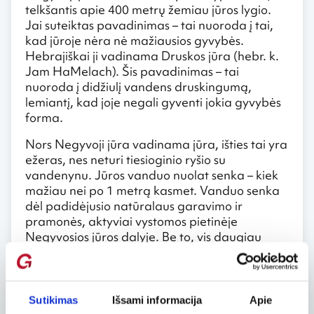
telkšantis apie 400 metrų žemiau jūros lygio.
Jai suteiktas pavadinimas – tai nuoroda į tai,
kad jūroje nėra nė mažiausios gyvybės.
Hebrajiškai ji vadinama Druskos jūra (hebr. k.
Jam HaMelach). Šis pavadinimas – tai
nuoroda į didžiulį vandens druskingumą,
lemiantį, kad joje negali gyventi jokia gyvybės
forma.
Nors Negyvoji jūra vadinama jūra, išties tai yra
ežeras, nes neturi tiesioginio ryšio su
vandenynu. Jūros vanduo nuolat senka – kiek
mažiau nei po 1 metrą kasmet. Vanduo senka
dėl padidėjusio natūralaus garavimo ir
pramonės, aktyviai vystomos pietinėje
Negyvosios jūros dalyje. Be to, vis daugiau
Jordano upės, „maitinančios“ Negyvąją jūrą,
vandens naudojama Izraelio ir Jordanijos
žemės ūkiui ir kitiems poreikiams patenkinti.
Ilgą laiką mokslininkai nuogąstavo, kad
Sutikimas
Išsami informacija
Apie
ilgainiui ši, smaragdinės spalvos jūra, gali