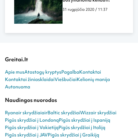
bus įmanoma keliauti!
31 rugpjūčio 2020 / 11:37
Greitai.lt
Apie mus
Atostogų kryptys
Pagalba
Kontaktai
Kontaktai žiniasklaidai
Viešbučiai
Kelionių manija
Autonuoma
Naudingos nuorodos
Ryanair skrydžiai
airBaltic skrydžiai
Wizzair skrydžiai
Pigūs skrydžiai į Londoną
Pigūs skrydžiai į Ispaniją
Pigūs skrydžiai į Vokietiją
Pigūs skrydžiai į Italiją
Pigūs skrydžiai į JAV
Pigūs skrydžiai į Graikiją