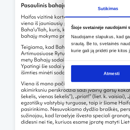
Pasaulinis bahajų centras
Sutikimas
Haifos vizitinė kortelė – Bahajų sodai, kurie yra
viena iš jauniausių pasaulio religijų, kurios šakn
Šioje svetainėje naudojami 
Baha'u'llah, kuris, kaip tiki šios religijos pasekė
bahajų mokymo principai – tai Dievo, religijos i
Naudojame slapukus, kad galė
srautą. Be to, svetainės nau
Teigiama, kad Bahajų sodai, kuriuos sudaro 19 t
kurie gali ją pridėti prie kit
Artimuosiuose Rytuose. Šiuose soduose kasmet a
metų Bahajų sodai kartu su šventyklomis buvo 
Ypatingi šie sodai yra ne tik bahajų religijos at
išimties minėti sodai pribloškia savo neapsakom
Atmesti
Viena iš mano pačios mėgstamiausių vietų Haifoj
akimirksniu perskrodžia šaiži įvairių garsų kokaf
šekelis, vienas šekelis“), „priot!“ (liet. k. vaisiai),
egzotiškų valstybių turguose, taip ir šiame Haifo
pasirinkimo. Nesuvokiamo dydžio braškės, pers
sužinojau, kad Izraelyje išvesta speciali granat
didesni nei tie, kuriuos esame įpratę matyti Li