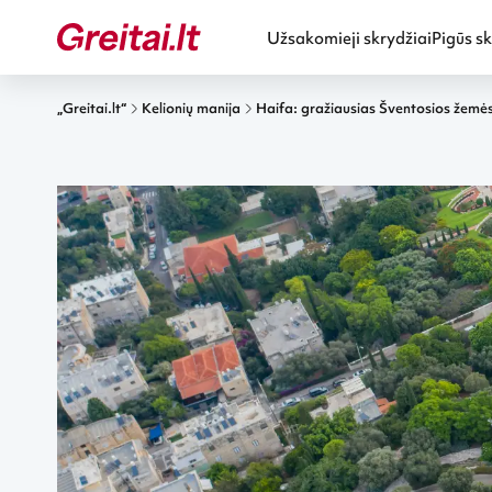
Užsakomieji skrydžiai
Pigūs sk
„Greitai.lt“
Kelionių manija
Haifa: gražiausias Šventosios žemė