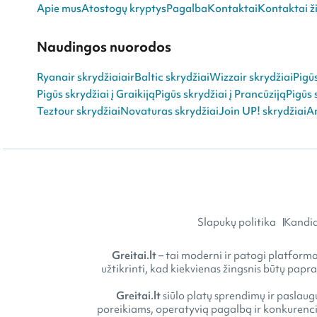
Apie mus
Atostogų kryptys
Pagalba
Kontaktai
Kontaktai ži
Naudingos nuorodos
Ryanair skrydžiai
airBaltic skrydžiai
Wizzair skrydžiai
Pigū
Pigūs skrydžiai į Graikiją
Pigūs skrydžiai į Prancūziją
Pigūs 
Teztour skrydžiai
Novaturas skrydžiai
Join UP! skrydžiai
An
Slapukų politika
Kandid
Greitai.lt
– tai moderni ir patogi platforma 
užtikrinti, kad kiekvienas žingsnis būtų papr
Greitai.lt
siūlo platų sprendimų ir paslaugų
poreikiams, operatyvią pagalbą ir konkurencin