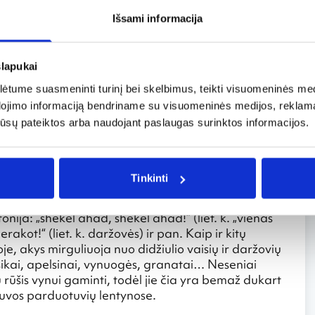
Išsami informacija
 šio miesto turistų traukos centras Nr. 1. Bahajai yra
ys siekia 19 amžiaus Persiją. Jos įkūrėjas –
slapukai
jai, yra vienas iš Dievo Pranašų. Trys svarbiausi
r žmonijos vienybė.
tume suasmeninti turinį bei skelbimus, teikti visuomeninės medij
dojimo informaciją bendriname su visuomeninės medijos, reklamav
erasų, yra viena iš lankomiausių vietų
os jūsų pateiktos arba naudojant paslaugas surinktos informacijos.
psilanko apie pusė milijono žmonių. Prieš porą
įtraukti į UNESCO saugomų vietovių sąrašą.
stovams, bet ir kitiems žmonėms, kuriuos visus be
a precizika ir spalvomis.
Tinkinti
e yra shuk – turgus, į kurį vos įžengus ausis
onija: „shekel ahad, shekel ahad!“ (liet. k. „vienas
 „jerakot!“ (liet. k. daržovės) ir pan. Kaip ir kitų
je, akys mirguliuoja nuo didžiulio vaisių ir daržovių
ikai, apelsinai, vynuogės, granatai… Neseniai
ų rūšis vynui gaminti, todėl jie čia yra bemaž dukart
etuvos parduotuvių lentynose.