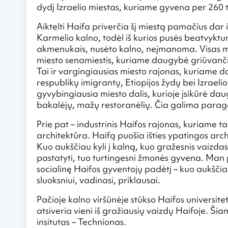
dydį Izraelio miestas, kuriame gyvena per 260 tūk
Aiktelti Haifa priverčia šį miestą pamačius dar iš 
Karmelio kalno, todėl iš kurios pusės beatvyktu
akmenukais, nusėto kalno, neįmanoma. Visas mie
miesto senamiestis, kuriame daugybė griūvanči
Tai ir vargingiausias miesto rajonas, kuriame 
respublikų imigrantų, Etiopijos žydų bei Izraeli
gyvybingiausia miesto dalis, kurioje įsikūrė dau
bakalėjų, mažų restoranėlių. Čia galima paragau
Prie pat – industrinis Haifos rajonas, kuriame t
architektūra. Haifą puošia išties ypatingos archi
Kuo aukščiau kyli į kalną, kuo gražesnis vaizdas
pastatyti, tuo turtingesni žmonės gyvena. Man 
socialinę Haifos gyventojų padėtį – kuo aukšči
sluoksniui, vadinasi, priklausai.
Pačioje kalno viršūnėje stūkso Haifos universite
atsiveria vieni iš gražiausių vaizdų Haifoje. Ši
insitutas – Technionas.