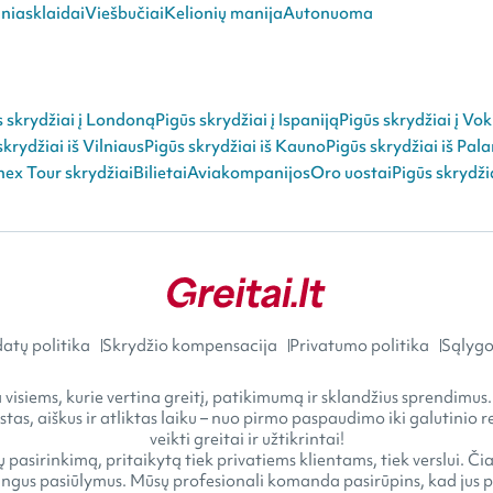
niasklaidai
Viešbučiai
Kelionių manija
Autonuoma
s skrydžiai į Londoną
Pigūs skrydžiai į Ispaniją
Pigūs skrydžiai į Vok
skrydžiai iš Vilniaus
Pigūs skrydžiai iš Kauno
Pigūs skrydžiai iš Pal
ex Tour skrydžiai
Bilietai
Aviakompanijos
Oro uostai
Pigūs skrydži
atų politika
Skrydžio kompensacija
Privatumo politika
Sąlygos
visiems, kurie vertina greitį, patikimumą ir sklandžius sprendimus.
astas, aiškus ir atliktas laiku – nuo pirmo paspaudimo iki galutini
veikti greitai ir užtikrintai!
 pasirinkimą, pritaikytą tiek privatiems klientams, tiek verslui. Č
gus pasiūlymus. Mūsų profesionali komanda pasirūpins, kad jus pasi