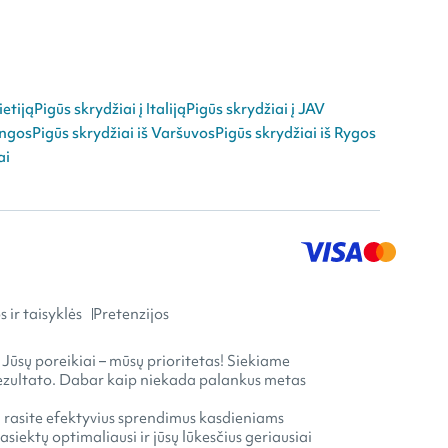
ietiją
Pigūs skrydžiai į Italiją
Pigūs skrydžiai į JAV
angos
Pigūs skrydžiai iš Varšuvos
Pigūs skrydžiai iš Rygos
ai
 ir taisyklės
Pretenzijos
 Jūsų poreikiai – mūsų prioritetas! Siekiame
o rezultato. Dabar kaip niekada palankus metas
ia rasite efektyvius sprendimus kasdieniams
ektų optimaliausi ir jūsų lūkesčius geriausiai