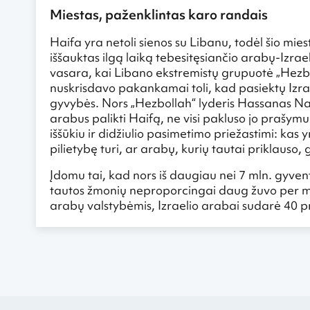
Miestas, paženklintas karo randais
Haifa yra netoli sienos su Libanu, todėl šio mies
iššauktas ilgą laiką tebesitęsiančio arabų-Izrae
vasara, kai Libano ekstremistų grupuotė „Hezboll
nuskrisdavo pakankamai toli, kad pasiektų Izrae
gyvybės. Nors „Hezbollah“ lyderis Hassanas Nasra
arabus palikti Haifą, ne visi pakluso jo prašymu
iššūkiu ir didžiulio pasimetimo priežastimi: kas 
pilietybę turi, ar arabų, kurių tautai priklauso, g
Įdomu tai, kad nors iš daugiau nei 7 mln. gyven
tautos žmonių neproporcingai daug žuvo per minė
arabų valstybėmis, Izraelio arabai sudarė 40 pr