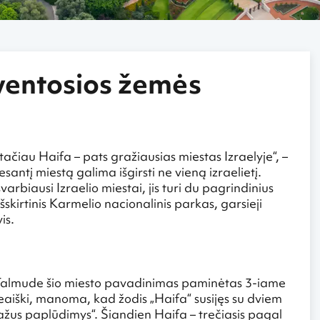
ventosios žemės
tačiau Haifa – pats gražiausias miestas Izraelyje“, –
antį miestą galima išgirsti ne vieną izraelietį.
svarbiausi Izraelio miestai, jis turi du pagrindinius
šskirtinis Karmelio nacionalinis parkas, garsieji
is.
į Talmude šio miesto pavadinimas paminėtas 3-iame
eaiški, manoma, kad žodis „Haifa“ susijęs su dviem
gražus paplūdimys“. Šiandien Haifa – trečiasis pagal