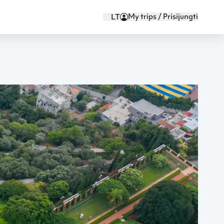
My trips / Prisijungti
LT