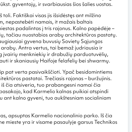
st. gyventojų, ir svarbiausias šios šalies uostas.
toli. Faktiškai visas jis išsidėstęs ant milžino
m, nepastebėti namais, it mažais baltais
stas padalintas į tris rajonus. Kalno papėdėje –
ų, tačiau nuostabios arabų architektūros pastatų.
daugiausiai gyvena buvusių Sovietų Sąjungos
o arabų. Antra vertus, tai bemaž judriausia ir
g įvairių menkniekių ir drabužių parduotuvėlių,
ti ir skaniausių Haifoje felafelių bei shwarmų.
aip pat verta pasivaikščioti. Ypač besidomintiems
tektūros pastatai. Trečiasis rajonas – buržujinis.
 iš čia atsiveria, tuo prabangesni namai čia
pasakojo, kad Karmelio kalnas puikiai atspindi
au ant kalno gyveni, tuo aukštesniam socialiniam
tas, apsuptas Karmelio nacionalinio parko. Iš čia
ame mieste yra ir visame pasaulyje garsus Technikos