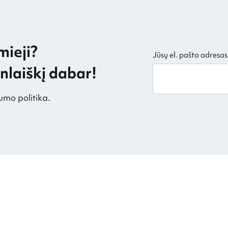
mieji?
Jūsų el. pašto adresas
laiškį dabar!
umo politika.