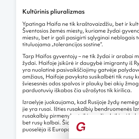
Kultūrinis pliuralizmas
Ypatinga Haifa ne tik kraštovaizdžiu, bet ir kult
Šventosios žemės miestų, kuriame žydai gyvena k
miestu, bet ir gali pasigirti sąlyginai neblogais
tituluojama „tolerancijos sostine“.
Tarp Haifos gyventojų – ne tik žydai ir arabai mu
žydai. Haifoje įsikūrė ir daugybė imigrantų iš 
yra nuolatinė pasivaikščiojimų gatvėje palydovė
amžiaus, Haifoje pavyksta susikalbėti tik rusų k
šviesesnės odos spalvos ir plaukų bei akių žmogų,
parduotuvių iškabos čia užrašytos tik kirilica.
Izraelyje juokaujama, kad Rusijoje žydų nemėgsta
jie yra rusai. Išties rusakalbių bendruomenės Iz
rusakalbių pirmenybę teikia ne šiuolaikinei hebra
bet rusų kalbai. Šios bendruomenės nariai dažnia
puoselėja iš Europos atsivežtą kultūrą.