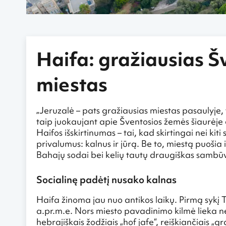
Haifa: gražiausias Š
miestas
„Jeruzalė – pats gražiausias miestas pasaulyje, 
taip juokaujant apie Šventosios žemės šiaurėje es
Haifos išskirtinumas – tai, kad skirtingai nei kiti 
privalumus: kalnus ir jūrą. Be to, miestą puošia i
Bahajų sodai bei kelių tautų draugiškas sambūv
Socialinę padėtį nusako kalnas
Haifa žinoma jau nuo antikos laikų. Pirmą syk
a.pr.m.e. Nors miesto pavadinimo kilmė lieka n
hebrajiškais žodžiais „hof jafe“, reiškiančiais „