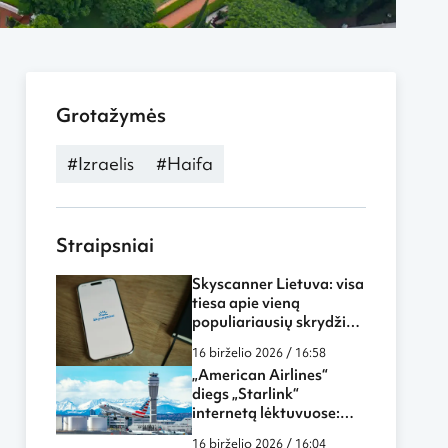
Grotažymės
#Izraelis
#Haifa
Straipsniai
Skyscanner Lietuva: visa
tiesa apie vieną
populiariausių skrydžių
paieškos sistemų
16 birželio 2026 / 16:58
„American Airlines“
diegs „Starlink“
internetą lėktuvuose:
skrydžiai tampa dar
16 birželio 2026 / 16:04