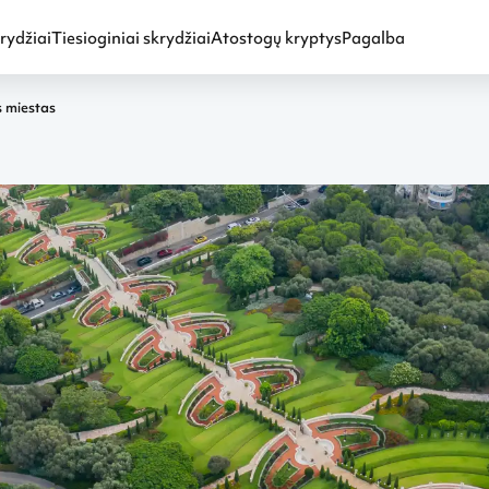
rydžiai
Tiesioginiai skrydžiai
Atostogų kryptys
Pagalba
s miestas