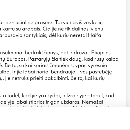
ūrine-socialine prasme. Tai vienas iš vos kelių
artu su arabais. Čia jie ne tik dalinasi vienu
 tarpusavio santykiais, dėl kurių neretai Haifa
sulmonai bei krikščionys, bet ir druzai, Etiopijos
Rytų Europos. Pastarųjų čia tiek daug, kad rusų kalba
. Be to, su kai kuriais žmonėmis, ypač vyresnio
alba. Ir jie labai noriai bendrauja – vos pastebėję
 jie netruks prieiti pakalbinti. Be to, kai kurių
 todėl, kad jie yra žydai, o Izraelyje – todėl, kad
raelyje labai stiprios ir gan uždaros. Nemažai
jų kalbai ivritui, kuri yra valstybinė Izraelio kalba,
usiai sukuria šeimas vieni su kitais ir toliau