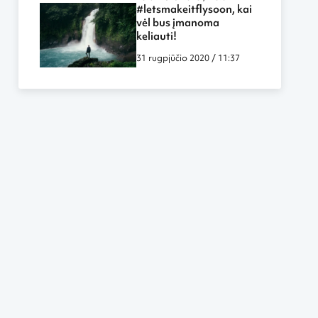
labiau panašūs į darbą
#letsmakeitflysoon, kai
biure ar namuose
vėl bus įmanoma
keliauti!
31 rugpjūčio 2020 / 11:37