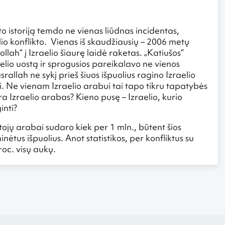
to istoriją temdo ne vienas liūdnas incidentas,
lio konflikto. Vienas iš skaudžiausių – 2006 metų
ah“ į Izraelio šiaurę laidė raketas. „Katiušos“
lio uostą ir sprogusios pareikalavo ne vienos
llah ne sykį prieš šiuos išpuolius ragino Izraelio
i. Ne vienam Izraelio arabui tai tapo tikru tapatybės
yra Izraelio arabas? Kieno pusę – Izraelio, kurio
inti?
tojų arabai sudaro kiek per 1 mln., būtent šios
tus išpuolius. Anot statistikos, per konfliktus su
oc. visų aukų.