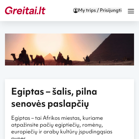
My trips / Prisijungti
Egiptas – šalis, pilna
senovės paslapčių
Egiptas – tai Afrikos miestas, kuriame
atpažinsite pačių egiptiečių, romėnų,
europiečių ir arabų kultūrų įspudingąsias
pynes.