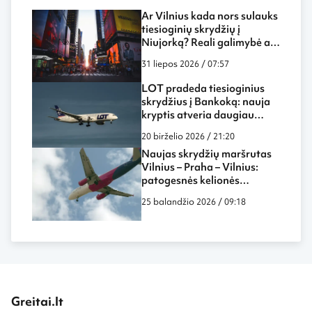
Ar Vilnius kada nors sulauks
tiesioginių skrydžių į
Niujorką? Reali galimybė ar
tik svajonė?
31 liepos 2026 / 07:57
LOT pradeda tiesioginius
skrydžius į Bankoką: nauja
kryptis atveria daugiau
galimybių keliautojams iš
20 birželio 2026 / 21:20
Lietuvos
Naujas skrydžių maršrutas
Vilnius – Praha – Vilnius:
patogesnės kelionės
galimybės ir ką verta žinoti
25 balandžio 2026 / 09:18
Greitai.lt