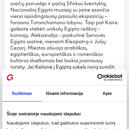
svečių paruošęs ir pačią Sfinkso šventyklą,
Nacionalinį Egipto muziejų su jame esančia
viena ispūdingiausių pasaulio ekspozicijų –
faraono Tutanchamono lobynu. Taip pat Kaire
galėsite stebėti unikalų Egipto reiškinį –
konvojų. Aleksandija – paskutinė Senovės
Egipto sostinė, menanti Kleopatrą ir Julijų
Cezarį. Miestas alsuoja arabiškos,
egiptietiškos, europietiškos ir romėniškos
kultūros dvelksmais bei laukia įvairiausių
turistų. Jei Kelionė į Egiptą sukels norą sumišti
su vietos kultūra, apsilankykite Asuano mieste.
Šis miestas yra piečiausias šalyje ir kiekvieną
dieną vartus atveria derėtis nusiteikusiems
svečiams bei vietiniams. Nuostabiausias turgus
Sutikimas
Išsami informacija
Apie
pasaulyje yra įkurtas Asuanoje: tai kvepalai,
aliejai, prieskoniai, rytietiški aksesuarai,
drabužiai, kosmetika, vaisiai, daržovės ir be
Šioje svetainėje naudojami slapukai
galo draugiški asuaniečiai, kurie nusiteikę ne
tik perpus sumažinti kainą, bet ir pasiūlyti
Naudojame slapukus, kad galėtume suasmeninti turinį