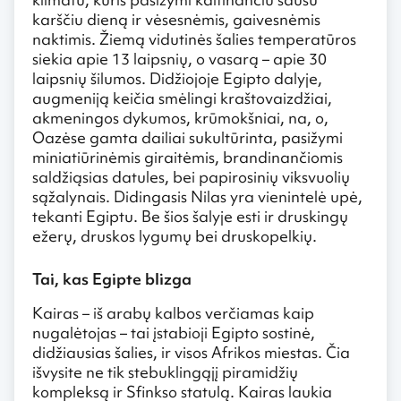
karščiu dieną ir vėsesnėmis, gaivesnėmis
naktimis. Žiemą vidutinės šalies temperatūros
siekia apie 13 laipsnių, o vasarą – apie 30
laipsnių šilumos. Didžiojoje Egipto dalyje,
augmeniją keičia smėlingi kraštovaizdžiai,
akmeningos dykumos, krūmokšniai, na, o,
Oazėse gamta dailiai sukultūrinta, pasižymi
miniatiūrinėmis giraitėmis, brandinančiomis
saldžiąsias datules, bei papirosinių viksvuolių
sąžalynais. Didingasis Nilas yra vienintelė upė,
tekanti Egiptu. Be šios šalyje esti ir druskingų
ežerų, druskos lygumų bei druskopelkių.
Tai, kas Egipte blizga
Kairas – iš arabų kalbos verčiamas kaip
nugalėtojas – tai įstabioji Egipto sostinė,
didžiausias šalies, ir visos Afrikos miestas. Čia
išvysite ne tik stebuklingąjį piramidžių
kompleksą ir Sfinkso statulą. Kairas laukia