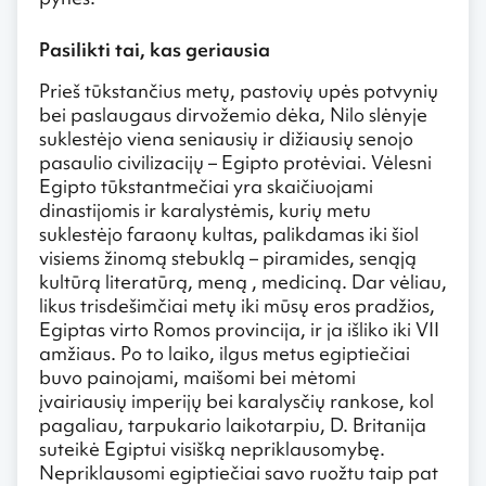
Pasilikti tai, kas geriausia
Prieš tūkstančius metų, pastovių upės potvynių
bei paslaugaus dirvožemio dėka, Nilo slėnyje
suklestėjo viena seniausių ir dižiausių senojo
pasaulio civilizacijų – Egipto protėviai. Vėlesni
Egipto tūkstantmečiai yra skaičiuojami
dinastijomis ir karalystėmis, kurių metu
suklestėjo faraonų kultas, palikdamas iki šiol
visiems žinomą stebuklą – piramides, senąją
kultūrą literatūrą, meną , mediciną. Dar vėliau,
likus trisdešimčiai metų iki mūsų eros pradžios,
Egiptas virto Romos provincija, ir ja išliko iki VII
amžiaus. Po to laiko, ilgus metus egiptiečiai
buvo painojami, maišomi bei mėtomi
įvairiausių imperijų bei karalysčių rankose, kol
pagaliau, tarpukario laikotarpiu, D. Britanija
suteikė Egiptui visišką nepriklausomybę.
Nepriklausomi egiptiečiai savo ruožtu taip pat