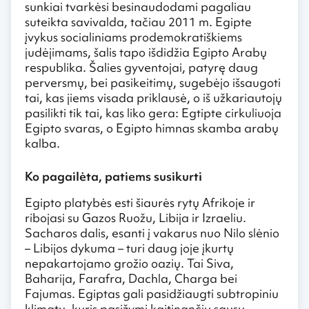
sunkiai tvarkėsi besinaudodami pagaliau
suteikta savivalda, tačiau 2011 m. Egipte
įvykus socialiniams prodemokratiškiems
judėjimams, šalis tapo išdidžia Egipto Arabų
respublika. Šalies gyventojai, patyrę daug
perversmų, bei pasikeitimų, sugebėjo išsaugoti
tai, kas jiems visada priklausė, o iš užkariautojų
pasilikti tik tai, kas liko gera: Egtipte cirkuliuoja
Egipto svaras, o Egipto himnas skamba arabų
kalba.
Ko pagailėta, patiems susikurti
Egipto platybės esti šiaurės rytų Afrikoje ir
ribojasi su Gazos Ruožu, Libija ir Izraeliu.
Sacharos dalis, esanti į vakarus nuo Nilo slėnio
– Libijos dykuma – turi daug joje įkurtų
nepakartojamo grožio oazių. Tai Siva,
Baharija, Farafra, Dachla, Charga bei
Fajumas. Egiptas gali pasidžiaugti subtropiniu
klimatu, kuris pasižymi kaitinančiu sausu