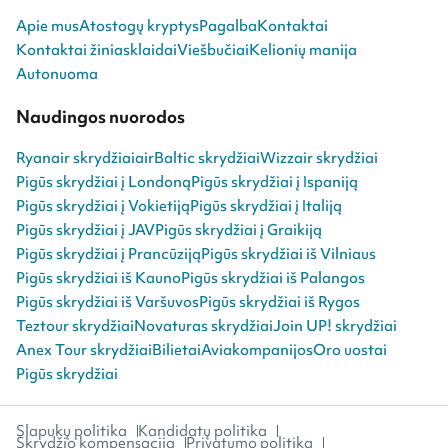
Apie mus
Atostogų kryptys
Pagalba
Kontaktai
Kontaktai žiniasklaidai
Viešbučiai
Kelionių manija
Autonuoma
Naudingos nuorodos
Ryanair skrydžiai
airBaltic skrydžiai
Wizzair skrydžiai
Pigūs skrydžiai į Londoną
Pigūs skrydžiai į Ispaniją
Pigūs skrydžiai į Vokietiją
Pigūs skrydžiai į Italiją
Pigūs skrydžiai į JAV
Pigūs skrydžiai į Graikiją
Pigūs skrydžiai į Prancūziją
Pigūs skrydžiai iš Vilniaus
Pigūs skrydžiai iš Kauno
Pigūs skrydžiai iš Palangos
Pigūs skrydžiai iš Varšuvos
Pigūs skrydžiai iš Rygos
Teztour skrydžiai
Novaturas skrydžiai
Join UP! skrydžiai
Anex Tour skrydžiai
Bilietai
Aviakompanijos
Oro uostai
Pigūs skrydžiai
Slapukų politika
Kandidatų politika
Skrydžio kompensacija
Privatumo politika