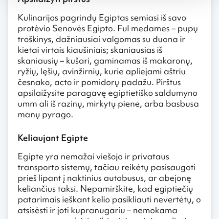
Kulinarijos pagrindų Egiptas semiasi iš savo
protėvio Senovės Egipto. Ful medames – pupų
troškinys, dažniausiai valgomas su duona ir
kietai virtais kiaušiniais; skaniausias iš
skaniausių – kušari, gaminamas iš makaronų,
ryžių, lęšių, avinžirnių, kurie apliejami aštriu
česnako, acto ir pomidorų padažu. Pirštus
apsilaižysite paragavę egiptietiško saldumyno
umm ali iš razinų, mirkytų piene, arba basbusa
manų pyrago.
Keliaujant Egipte
Egipte yra nemažai viešojo ir privataus
transporto sistemų, tačiau reikėtų pasisaugoti
prieš lipant į naktinius autobusus, ar abejonę
keliančius taksi. Nepamirškite, kad egiptiečių
patarimais ieškant kelio pasikliauti nevertėtų, o
atsisėsti ir joti kupranugariu – nemokama