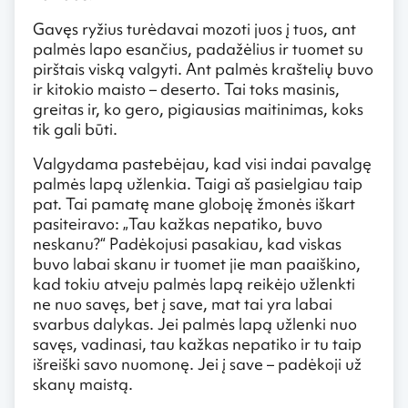
Gavęs ryžius turėdavai mozoti juos į tuos, ant
palmės lapo esančius, padažėlius ir tuomet su
pirštais viską valgyti. Ant palmės kraštelių buvo
ir kitokio maisto – deserto. Tai toks masinis,
greitas ir, ko gero, pigiausias maitinimas, koks
tik gali būti.
Valgydama pastebėjau, kad visi indai pavalgę
palmės lapą užlenkia. Taigi aš pasielgiau taip
pat. Tai pamatę mane globoję žmonės iškart
pasiteiravo: „Tau kažkas nepatiko, buvo
neskanu?“ Padėkojusi pasakiau, kad viskas
buvo labai skanu ir tuomet jie man paaiškino,
kad tokiu atveju palmės lapą reikėjo užlenkti
ne nuo savęs, bet į save, mat tai yra labai
svarbus dalykas. Jei palmės lapą užlenki nuo
savęs, vadinasi, tau kažkas nepatiko ir tu taip
išreiški savo nuomonę. Jei į save – padėkoji už
skanų maistą.