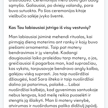
sąmyšio. Galiausiai, po dviejų valandų, pora
buvo sutuokta. Po šios ceremonijos kitoje
viešbučio salėje įvyko šventė.
Kas Tau labiausiai įstrigo iš visų vestuvių?
Man labiausiai įsiminė mehendi ritualas, kai
pirmąją dieną moterims ant rankų ir kojų buvo
piešiami ornamentai. Taip pat moterų
bendravimas ir jų vienybė. Kadangi
daugiausiai laiko praleidau tarp moterų, o jos,
greičiausiai iš pagarbos man, kad suprasčiau,
kas vyksta, tarpusavyje bendravo anglų kalba,
galėjau viską suprasti. Jos taip nuoširdžiai
džiaugėsi, kad Sara išteka ir taip nuoširdžiai
dalino jai patarimus, palaikė… Labai
nuoširdžiai kalbėjo, kad gyvenimas santuokoje
nebus lengvas, kad meilę reikia puoselėti ir
stengtis ją išlaikyti. Man ši moterų vienybė,
atvirumas ir nuoširdumas paliko didžiulį įspūdį.