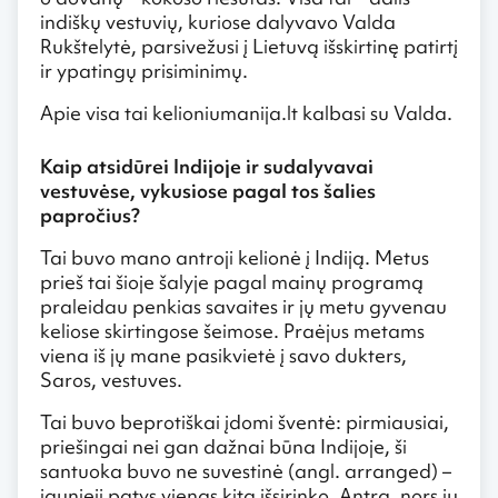
indiškų vestuvių, kuriose dalyvavo Valda
Rukštelytė, parsivežusi į Lietuvą išskirtinę patirtį
ir ypatingų prisiminimų.
Apie visa tai kelioniumanija.lt kalbasi su Valda.
Kaip atsidūrei Indijoje ir sudalyvavai
vestuvėse, vykusiose pagal tos šalies
papročius?
Tai buvo mano antroji kelionė į Indiją. Metus
prieš tai šioje šalyje pagal mainų programą
praleidau penkias savaites ir jų metu gyvenau
keliose skirtingose šeimose. Praėjus metams
viena iš jų mane pasikvietė į savo dukters,
Saros, vestuves.
Tai buvo beprotiškai įdomi šventė: pirmiausiai,
priešingai nei gan dažnai būna Indijoje, ši
santuoka buvo ne suvestinė (angl. arranged) –
jaunieji patys vienas kitą išsirinko. Antra, nors jų