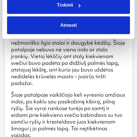
Kartu su jaunaisiais ant scenos stovėjo ir jų
Tinkinti
tėvai.
Visgi bemaž įspūdingiausia patirtis tądien buvo
Atmesti
maitinimas. Dar kitoje salėje, kuri buvo
paversta savotiška valgykla, buvo sustatyti
nežmoniško ilgio stalai ir daugybė kėdžių. Šioje
patalpoje nebuvo nė vieno indo ar stalo
įrankių. Vietoj lėkščių ant stalų kiekvienam
svečiui buvo padėta po didžiulį palmės lapą,
atstojusį lėkštę, ant kurio jau buvo uždėtos
nedidelės krūvelės maisto – įvairūs tiršti
padažai.
Šioje patalpoje vaikščiojo keli vyresnio amžiaus
indai, po kaklu sau pasikabinę kibirą, pilną
ryžių. Šie vyrai rankose turėjo po samtį ir
eidami prie kiekvieno svečio kabindavo su tuo
samčiu ryžių ir kresteldavo juos kiekvienam
žmogui į jo palmės lapą. Tai neįtikėtinas
vaizdas.