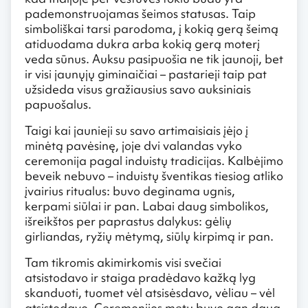
pademonstruojamas šeimos statusas. Taip
simboliškai tarsi parodoma, į kokią gerą šeimą
atiduodama dukra arba kokią gerą moterį
veda sūnus. Auksu pasipuošia ne tik jaunoji, bet
ir visi jaunųjų giminaičiai – pastarieji taip pat
užsideda visus gražiausius savo auksiniais
papuošalus.
Taigi kai jaunieji su savo artimaisiais įėjo į
minėtą pavėsinę, joje dvi valandas vyko
ceremonija pagal induistų tradicijas. Kalbėjimo
beveik nebuvo – induistų šventikas tiesiog atliko
įvairius ritualus: buvo deginama ugnis,
kerpami siūlai ir pan. Labai daug simbolikos,
išreikštos per paprastus dalykus: gėlių
girliandas, ryžių mėtymą, siūlų kirpimą ir pan.
Tam tikromis akimirkomis visi svečiai
atsistodavo ir staiga pradėdavo kažką lyg
skanduoti, tuomet vėl atsisėsdavo, vėliau – vėl
atsistodavo. Ceremonijos metu buvo gan daug