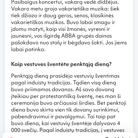
Pasibaigus koncertui, vakarą vedė didžėjus.
Vakaro metu grojo vakarietiška muzika: šiek
tiek džiazo ir daug geros, senos, klasikinės
vakarietiškos muzikos. Buvo labai smagu ir
įdomu matyti, kaip visi žmonės, vyresni ir
jaunesni, vos išgirdę ABBA grupės dainas
pašokdavo nuo stalų ir bėgdavo šokti. Jos jiems
labai patinka.
Kaip vestuves šventėte penktąją dieną?
Penktąją dieną prasidėjo vestuvių šventimas
pagal induistų tradicijas. Tądien visą dieną
buvo priimamos dovanos. Aš savo dovaną
įteikiau per protestantišką šventę, nes man ši
ceremonija buvo arčiausiai širdies. Bet penktoji
diena buvo skirta vien tik dovanų surinkimui,
pabendravimui ir pavalgymui. Tai taip pat
buvo diena, kai vestuvių šventėje dalyvavo 4
000 svečių. Pagal induistų tradicijas, į vestuves
reikia kviesti labai tolimus giminaičius – net ir