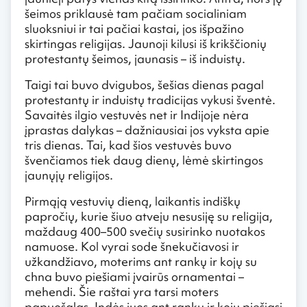
šeimos priklausė tam pačiam socialiniam
sluoksniui ir tai pačiai kastai, jos išpažino
skirtingas religijas. Jaunoji kilusi iš krikščionių
protestantų šeimos, jaunasis – iš induistų.
Taigi tai buvo dvigubos, šešias dienas pagal
protestantų ir induistų tradicijas vykusi šventė.
Savaitės ilgio vestuvės net ir Indijoje nėra
įprastas dalykas – dažniausiai jos vyksta apie
tris dienas. Tai, kad šios vestuvės buvo
švenčiamos tiek daug dienų, lėmė skirtingos
jaunųjų religijos.
Pirmąją vestuvių dieną, laikantis indiškų
papročių, kurie šiuo atveju nesusiję su religija,
maždaug 400–500 svečių susirinko nuotakos
namuose. Kol vyrai sode šnekučiavosi ir
užkandžiavo, moterims ant rankų ir kojų su
chna buvo piešiami įvairūs ornamentai –
mehendi. Šie raštai yra tarsi moters
papuošalas. Indės juos ant rankų ir kojų piešiasi