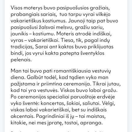
Visos moterys buvo pasipuošusios gražiais,
prabangiais sariais, tuo tarpu vyrai vilkėjo
vakarietiškus kostiumus. Jaunoji taip pat buvo
pasipuošusi žalsvai melsvu, gražiu sariu,
jaunikis – kostiumu. Moteris atrodė indiškai,
vyras – vakarietiškai. Tiesa, tik, pagal indų
tradicijas, Sarai ant kaktos buvo priklijuotas
bindi, jos vyrui kakta patepta šventyklos
pelenais.
Man tai buvo pati romantiškiausia vestuvių
diena. Galbūt todėl, kad tądien vyko man
pažįstama ir priimtina ceremonija. Tikrai jutau,
kad tai yra vestuvės. Viskas buvo labai gražu.
Po ceremonijos specialiai paruoštoje erdvėje
vyko šventė: koncertas, šokiai, saliutai. Vėlgi,
viskas labai vakarietiškai, bet su indiškais
akcentais. Pagrindiniai iš jų – tai maistas,
kitokie, nei mes įpratę, tostai, apranga.