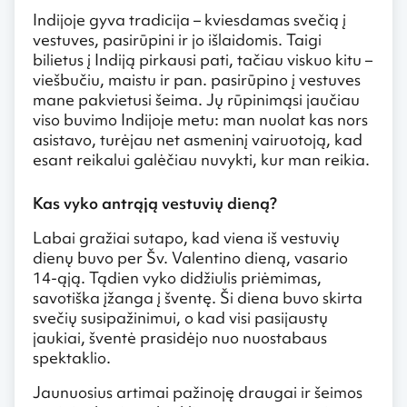
Indijoje gyva tradicija – kviesdamas svečią į
vestuves, pasirūpini ir jo išlaidomis. Taigi
bilietus į Indiją pirkausi pati, tačiau viskuo kitu –
viešbučiu, maistu ir pan. pasirūpino į vestuves
mane pakvietusi šeima. Jų rūpinimąsi jaučiau
viso buvimo Indijoje metu: man nuolat kas nors
asistavo, turėjau net asmeninį vairuotoją, kad
esant reikalui galėčiau nuvykti, kur man reikia.
Kas vyko antrąją vestuvių dieną?
Labai gražiai sutapo, kad viena iš vestuvių
dienų buvo per Šv. Valentino dieną, vasario
14-ąją. Tądien vyko didžiulis priėmimas,
savotiška įžanga į šventę. Ši diena buvo skirta
svečių susipažinimui, o kad visi pasijaustų
jaukiai, šventė prasidėjo nuo nuostabaus
spektaklio.
Jaunuosius artimai pažinoję draugai ir šeimos