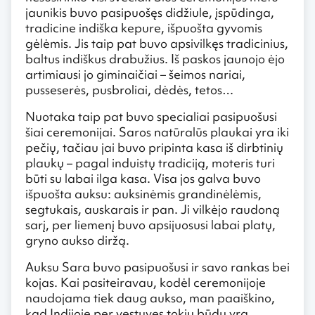
jaunikis buvo pasipuošęs didžiule, įspūdinga,
tradicine indiška kepure, išpuošta gyvomis
gėlėmis. Jis taip pat buvo apsivilkęs tradicinius,
baltus indiškus drabužius. Iš paskos jaunojo ėjo
artimiausi jo giminaičiai – šeimos nariai,
pusseserės, pusbroliai, dėdės, tetos…
Nuotaka taip pat buvo specialiai pasipuošusi
šiai ceremonijai. Saros natūralūs plaukai yra iki
pečių, tačiau jai buvo pripinta kasa iš dirbtinių
plaukų – pagal induistų tradiciją, moteris turi
būti su labai ilga kasa. Visa jos galva buvo
išpuošta auksu: auksinėmis grandinėlėmis,
segtukais, auskarais ir pan. Ji vilkėjo raudoną
sarį, per liemenį buvo apsijuosusi labai platų,
gryno aukso diržą.
Auksu Sara buvo pasipuošusi ir savo rankas bei
kojas. Kai pasiteiravau, kodėl ceremonijoje
naudojama tiek daug aukso, man paaiškino,
kad Indijoje per vestuves tokiu būdu yra