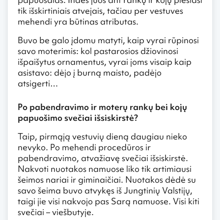
tik išskirtiniais atvejais, tačiau per vestuves
mehendi yra būtinas atributas.
Buvo be galo įdomu matyti, kaip vyrai rūpinosi
savo moterimis: kol pastarosios džiovinosi
išpaišytus ornamentus, vyrai joms visaip kaip
asistavo: dėjo į burną maisto, padėjo
atsigerti…
Po pabendravimo ir moterų rankų bei kojų
papuošimo svečiai išsiskirstė?
Taip, pirmąją vestuvių dieną daugiau nieko
nevyko. Po mehendi procedūros ir
pabendravimo, atvažiavę svečiai išsiskirstė.
Nakvoti nuotakos namuose liko tik artimiausi
šeimos nariai ir giminaičiai. Nuotakos dėdė su
savo šeima buvo atvykęs iš Jungtinių Valstijų,
taigi jie visi nakvojo pas Sarą namuose. Visi kiti
svečiai – viešbutyje.