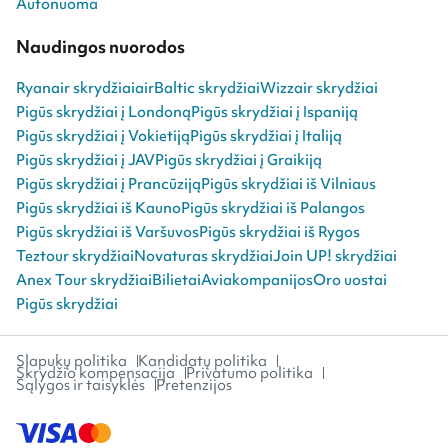
Autonuoma
Naudingos nuorodos
Ryanair skrydžiai
airBaltic skrydžiai
Wizzair skrydžiai
Pigūs skrydžiai į Londoną
Pigūs skrydžiai į Ispaniją
Pigūs skrydžiai į Vokietiją
Pigūs skrydžiai į Italiją
Pigūs skrydžiai į JAV
Pigūs skrydžiai į Graikiją
Pigūs skrydžiai į Prancūziją
Pigūs skrydžiai iš Vilniaus
Pigūs skrydžiai iš Kauno
Pigūs skrydžiai iš Palangos
Pigūs skrydžiai iš Varšuvos
Pigūs skrydžiai iš Rygos
Teztour skrydžiai
Novaturas skrydžiai
Join UP! skrydžiai
Anex Tour skrydžiai
Bilietai
Aviakompanijos
Oro uostai
Pigūs skrydžiai
Slapukų politika
Kandidatų politika
Skrydžio kompensacija
Privatumo politika
Sąlygos ir taisyklės
Pretenzijos