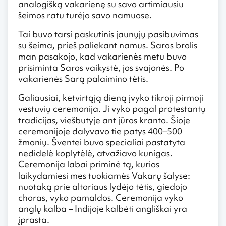
analogišką vakarienę su savo artimiausiu
šeimos ratu turėjo savo namuose.
Tai buvo tarsi paskutinis jaunųjų pasibuvimas
su šeima, prieš paliekant namus. Saros brolis
man pasakojo, kad vakarienės metu buvo
prisiminta Saros vaikystė, jos svajonės. Po
vakarienės Sarą palaimino tėtis.
Galiausiai, ketvirtąją dieną įvyko tikroji pirmoji
vestuvių ceremonija. Ji vyko pagal protestantų
tradicijas, viešbutyje ant jūros kranto. Šioje
ceremonijoje dalyvavo tie patys 400–500
žmonių. Šventei buvo specialiai pastatyta
nedidelė koplytėlė, atvažiavo kunigas.
Ceremonija labai priminė tą, kurios
laikydamiesi mes tuokiamės Vakarų šalyse:
nuotaką prie altoriaus lydėjo tėtis, giedojo
choras, vyko pamaldos. Ceremonija vyko
anglų kalba – Indijoje kalbėti angliškai yra
įprasta.