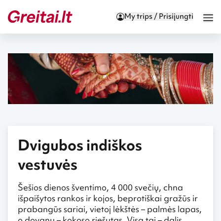
My trips / Prisijungti
Dvigubos indiškos
vestuvės
Šešios dienos šventimo, 4 000 svečių, chna
išpaišytos rankos ir kojos, beprotiškai gražūs ir
prabangūs sariai, vietoj lėkštės – palmės lapas,
o dovanų – kokoso riešutas. Visa tai – dalis