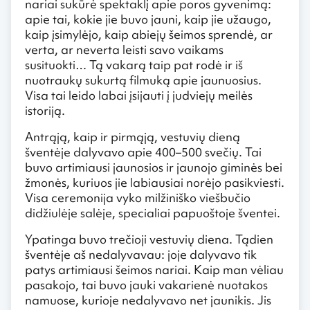
nariai sukūrė spektaklį apie poros gyvenimą:
apie tai, kokie jie buvo jauni, kaip jie užaugo,
kaip įsimylėjo, kaip abiejų šeimos sprendė, ar
verta, ar neverta leisti savo vaikams
susituokti… Tą vakarą taip pat rodė ir iš
nuotraukų sukurtą filmuką apie jaunuosius.
Visa tai leido labai įsijauti į judviejų meilės
istoriją.
Antrąją, kaip ir pirmąją, vestuvių dieną
šventėje dalyvavo apie 400–500 svečių. Tai
buvo artimiausi jaunosios ir jaunojo giminės bei
žmonės, kuriuos jie labiausiai norėjo pasikviesti.
Visa ceremonija vyko milžiniško viešbučio
didžiulėje salėje, specialiai papuoštoje šventei.
Ypatinga buvo trečioji vestuvių diena. Tądien
šventėje aš nedalyvavau: joje dalyvavo tik
patys artimiausi šeimos nariai. Kaip man vėliau
pasakojo, tai buvo jauki vakarienė nuotakos
namuose, kurioje nedalyvavo net jaunikis. Jis