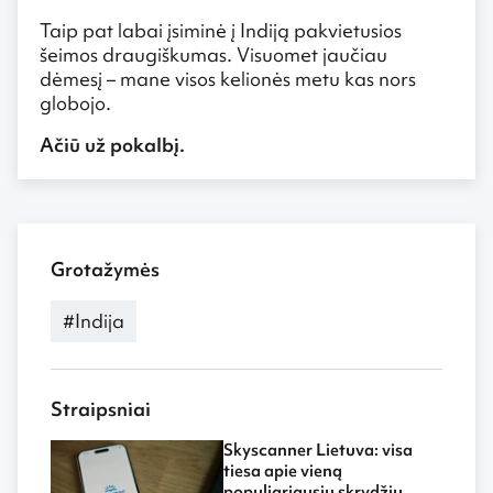
Taip pat labai įsiminė į Indiją pakvietusios
šeimos draugiškumas. Visuomet jaučiau
dėmesį – mane visos kelionės metu kas nors
globojo.
Ačiū už pokalbį.
Grotažymės
#Indija
Straipsniai
Skyscanner Lietuva: visa
tiesa apie vieną
populiariausių skrydžių