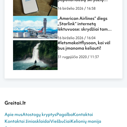
paieškos sistemų
16 birželio 2026 / 16:58
„American Airlines“ diegs
„Starlink“ internetą
lėktuvuose: skrydžiai tampa
dar labiau panašūs į darbą
16 birželio 2026 / 16:04
biure ar namuose
#letsmakeitflysoon, kai vėl
bus įmanoma keliauti!
31 rugpjūčio 2020 / 11:37
Greitai.lt
Apie mus
Atostogų kryptys
Pagalba
Kontaktai
Kontaktai žiniasklaidai
Viešbučiai
Kelionių manija