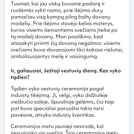
Tuomet, kai jau viską buvome padarę ir
ruošėmės vykti namo, prie išėjimo durų
pamačiau visą kampą pilną baltų dovanų
maišelių. Prie išėjimo stovėjo kelios moterys,
kurios visiems išeinantiems svečiams įteikė po
tą maišelį dovanų. Man paaiškino, kad
atsisakyti priimti šią dovaną negalima: visiems
svečiams buvo dovanojami tikri kokoso riešutai,
simbolizuojantys meilę ir vaisingumą.
Ir, galiausiai, šeštoji vestuvių dieną. Kas vyko
tądien?
Tądien vyko vestuvių ceremonija pagal
induistų tikėjimą. Ji, vėlgi, vyko didžiulėje
viešbučio salėje, išpuoštoje gėlėmis, čia taip
pat buvo specialiai paruošta tokia tarsi
pavėsinė, atvyko induistų šventikas.
Ceremonijos metu jaunieji nesirodė, kol
nesusirinko visi svečiai. Šios ceremonijos metu