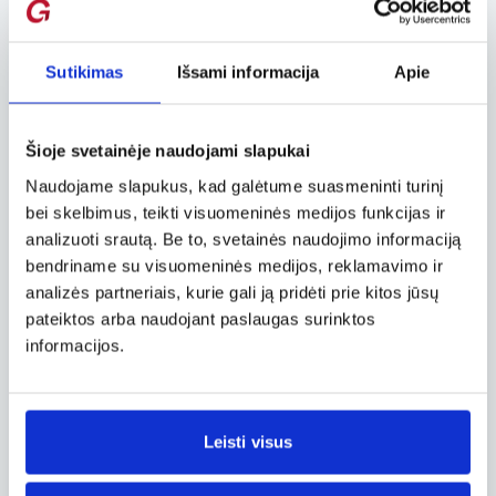
tuos, kurių nepažįsti.
Visoje Indijoje, taigi ir Madraso mieste,
Sutikimas
Išsami informacija
Apie
vestuvėms yra pastatyti specialūs pastatai. Jie
yra milžiniški, viskas čia specialiai suplanuota
didžiulei miniai žmonių. Įspūdį paliko tai, kad
Šioje svetainėje naudojami slapukai
prie įėjimo į pastatą visus iki vieno svečio
pasitiko Saros brolis – su visais pasisveikindavęs
Naudojame slapukus, kad galėtume suasmeninti turinį
ir visiems paspausdavęs ranką.
bei skelbimus, teikti visuomeninės medijos funkcijas ir
analizuoti srautą. Be to, svetainės naudojimo informaciją
Pastate buvo kelios salės. Vienoje iš jų visą
bendriname su visuomeninės medijos, reklamavimo ir
dieną grojo gyva tradiciška indiška muzika,
analizės partneriais, kurie gali ją pridėti prie kitos jūsų
kitoje salėje ant scenos stovėjo jaunieji. Už jų
pateiktos arba naudojant paslaugas surinktos
buvo pastatyta sofa, ant kurios jie dėjo gautas
dovanas. Vaizdas buvo įspūdingas: šioje salėje
informacijos.
ilga, gyva žmonių eilė iš lėto judėjo jaunųjų link.
Priėję jie įteikdavo jauniesiems dovanas,
skirtingai nei esame įpratę mes, gėlių indai
nedovanoja. Gavę dovaną jaunieji būtinai su
Leisti visus
visais svečiais asmeniškai nusifotografuodavo.