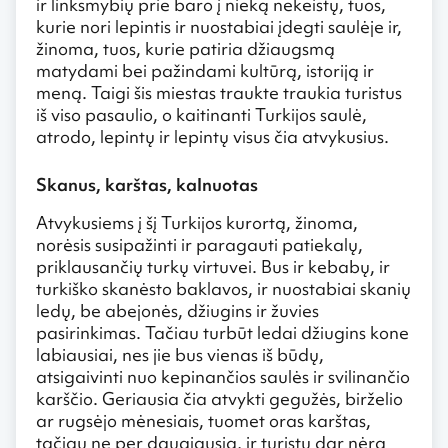
ir linksmybių prie baro į nieką nekeistų, tuos,
kurie nori lepintis ir nuostabiai įdegti saulėje ir,
žinoma, tuos, kurie patiria džiaugsmą
matydami bei pažindami kultūrą, istoriją ir
meną. Taigi šis miestas traukte traukia turistus
iš viso pasaulio, o kaitinanti Turkijos saulė,
atrodo, lepintų ir lepintų visus čia atvykusius.
Skanus, karštas, kalnuotas
Atvykusiems į šį Turkijos kurortą, žinoma,
norėsis susipažinti ir paragauti patiekalų,
priklausančių turkų virtuvei. Bus ir kebabų, ir
turkiško skanėsto baklavos, ir nuostabiai skanių
ledų, be abejonės, džiugins ir žuvies
pasirinkimas. Tačiau turbūt ledai džiugins kone
labiausiai, nes jie bus vienas iš būdų,
atsigaivinti nuo kepinančios saulės ir svilinančio
karščio. Geriausia čia atvykti gegužės, birželio
ar rugsėjo mėnesiais, tuomet oras karštas,
tačiau ne per daugiausia, ir turistų dar nėra