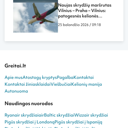
Lietuvos
Naujas skrydžių maršrutas
Vilnius – Praha – Vilnius:
patogesnės kelionės
galimybės ir ką verta žinoti
25 balandžio 2026 / 09:18
Greitai.lt
Apie mus
Atostogų kryptys
Pagalba
Kontaktai
Kontaktai žiniasklaidai
Viešbučiai
Kelionių manija
Autonuoma
Naudingos nuorodos
Ryanair skrydžiai
airBaltic skrydžiai
Wizzair skrydžiai
Pigūs skrydžiai į Londoną
Pigūs skrydžiai į Ispaniją