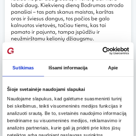
labai daug. Kiekvieną dieną Bodrumas atrodo
panašiai – tas pats skanus maistas, karštas
oras ir šviesus dangus, tos pačios be galo
kalnuotos vietovės, tačiau tiems, kas tai
pamato ir pajunta, tampa įspūdžiu ir
neužmirštamu kelionių džiaugsmu.
Naktiniai klubai ir pramogos
Bodrumo mieste gausu objektų ir vietovių,
Sutikimas
Išsami informacija
Apie
kurios tikrai maloniai džiugins ir bus įdomios.
Jeigu tie, kas atvyks, bus nusiteikę švęsti, šokti
ir linksmintis, turbūt viską, ko tam reikia, ras
Šioje svetainėje naudojami slapukai
būtent Bodrumo mieste – naktiniai klubai,
kavinės, restoranai dirba visą naktį. Tiems,
Naudojame slapukus, kad galėtume suasmeninti turinį
kam norėsis šiek tiek kitokio poilsio, patiks
bei skelbimus, teikti visuomeninės medijos funkcijas ir
šiame mieste esantis parkas „Dademan“ arba
analizuoti srautą. Be to, svetainės naudojimo informaciją
sveikatingumo centras „The Marmara Bodrum
bendriname su visuomeninės medijos, reklamavimo ir
hotel spa&gym“. Be abejonės, negalima
analizės partneriais, kurie gali ją pridėti prie kitos jūsų
neaplankyti vieno iš pasaulio stebuklų –
pateiktos arba naudojant paslaugas surinktos