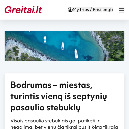
My trips / Prisijungti
Bodrumas – miestas,
turintis vieną iš septynių
pasaulio stebuklų
Visais pasaulio stebuklais gal patikėti ir
negalima, bet vienu čia tikrai bus įtikėta tikrąja