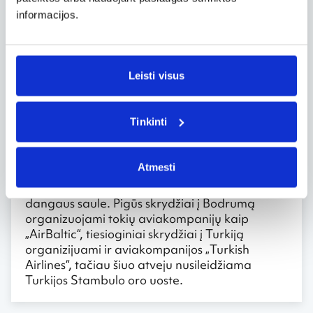
Halikarnaso mauzoliejaus. Taip pat Bodrumo
informacijos.
mieste galima išbandyti daugelį kitų pramogų:
jodinėjimą žirgais, džipų safarį bei nardymą.
Linksmybės čia, atrodo, niekada nesibaigia.
Leisti visus
Nors vieną kartą
Kelionės į Bodrumą organizuojamos ištisus
Tinkinti
metus, todėl čia atvykti galima bet kada
panorėjus. Pamatyti šį Turkijos kurortą nors
vieną kartą tikrai reikia, jis atpalaiduoja,
Atmesti
dovanoja atradimo džiaugsmą ir visišką
nerūpestingumą po kaitriąja Bodrumo
dangaus saule. Pigūs skrydžiai į Bodrumą
organizuojami tokių aviakompanijų kaip
„AirBaltic“, tiesioginiai skrydžiai į Turkiją
organizijuami ir aviakompanijos „Turkish
Airlines“, tačiau šiuo atveju nusileidžiama
Turkijos Stambulo oro uoste.