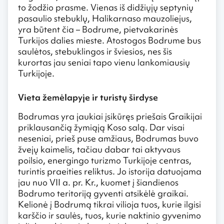
to žodžio prasme. Vienas iš didžiųjų septynių
pasaulio stebuklų, Halikarnaso mauzoliejus,
yra būtent čia – Bodrume, pietvakarinės
Turkijos dalies mieste. Atostogos Bodrume bus
saulėtos, stebuklingos ir šviesios, nes šis
kurortas jau seniai tapo vienu lankomiausių
Turkijoje.
Vieta žemėlapyje ir turistų širdyse
Bodrumas yra jaukiai įsikūręs priešais Graikijai
priklausančią žymiąją Koso salą. Dar visai
neseniai, prieš puse amžiaus, Bodrumas buvo
žvejų kaimelis, tačiau dabar tai aktyvaus
poilsio, energingo turizmo Turkijoje centras,
turintis praeities reliktus. Jo istorija datuojama
jau nuo VII a. pr. Kr., kuomet į šiandienos
Bodrumo teritoriją gyventi atsikėlė graikai.
Kelionė į Bodrumą tikrai vilioja tuos, kurie ilgisi
karščio ir saulės, tuos, kurie naktinio gyvenimo