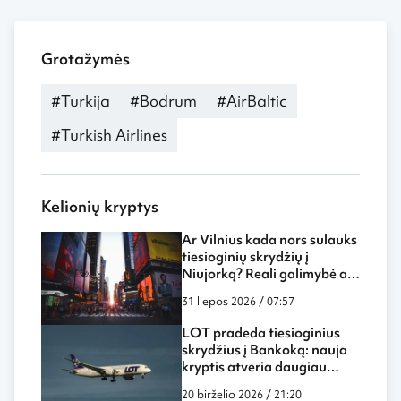
Grotažymės
#Turkija
#Bodrum
#AirBaltic
#Turkish Airlines
Kelionių kryptys
Ar Vilnius kada nors sulauks
tiesioginių skrydžių į
Niujorką? Reali galimybė ar
tik svajonė?
31 liepos 2026 / 07:57
LOT pradeda tiesioginius
skrydžius į Bankoką: nauja
kryptis atveria daugiau
galimybių keliautojams iš
20 birželio 2026 / 21:20