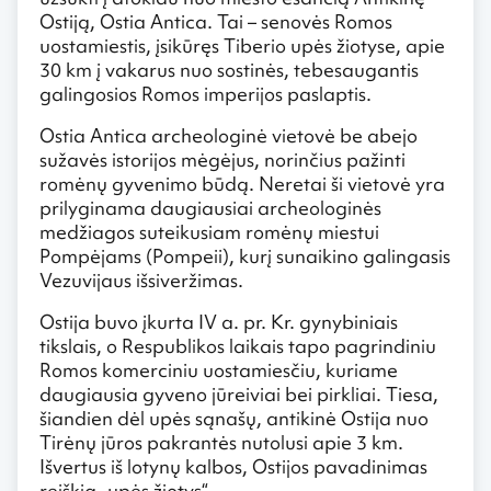
Ostiją, Ostia Antica. Tai – senovės Romos
uostamiestis, įsikūręs Tiberio upės žiotyse, apie
30 km į vakarus nuo sostinės, tebesaugantis
galingosios Romos imperijos paslaptis.
Ostia Antica archeologinė vietovė be abejo
sužavės istorijos mėgėjus, norinčius pažinti
romėnų gyvenimo būdą. Neretai ši vietovė yra
prilyginama daugiausiai archeologinės
medžiagos suteikusiam romėnų miestui
Pompėjams (Pompeii), kurį sunaikino galingasis
Vezuvijaus išsiveržimas.
Ostija buvo įkurta IV a. pr. Kr. gynybiniais
tikslais, o Respublikos laikais tapo pagrindiniu
Romos komerciniu uostamiesčiu, kuriame
daugiausia gyveno jūreiviai bei pirkliai. Tiesa,
šiandien dėl upės sąnašų, antikinė Ostija nuo
Tirėnų jūros pakrantės nutolusi apie 3 km.
Išvertus iš lotynų kalbos, Ostijos pavadinimas
reiškia „upės žiotys“.