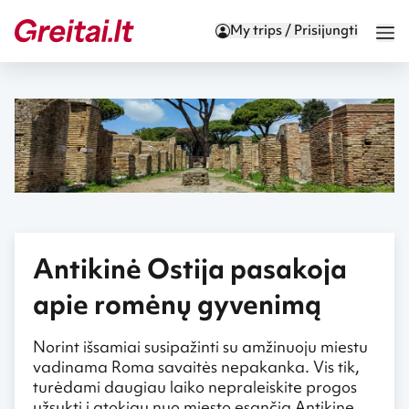
My trips / Prisijungti
Antikinė Ostija pasakoja
apie romėnų gyvenimą
Norint išsamiai susipažinti su amžinuoju miestu
vadinama Roma savaitės nepakanka. Vis tik,
turėdami daugiau laiko nepraleiskite progos
užsukti į atokiau nuo miesto esančią Antikinę