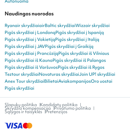
Autonuoma
Naudingos nuorodos
Ryanair skrydžiai
airBaltic skrydžiai
Wizzair skrydžiai
Pigūs skrydžiai į Londoną
Pigūs skrydžiai į Ispaniją
Pigūs skrydžiai į Vokietiją
Pigūs skrydžiai į Italiją
Pigūs skrydžiai į JAV
Pigūs skrydžiai į Graikiją
Pigūs skrydžiai į Prancūziją
Pigūs skrydžiai iš Vilniaus
Pigūs skrydžiai iš Kauno
Pigūs skrydžiai iš Palangos
Pigūs skrydžiai iš Varšuvos
Pigūs skrydžiai iš Rygos
Teztour skrydžiai
Novaturas skrydžiai
Join UP! skrydžiai
Anex Tour skrydžiai
Bilietai
Aviakompanijos
Oro uostai
Pigūs skrydžiai
Slapukų politika
Kandidatų politika
Skrydžio kompensacija
Privatumo politika
Sąlygos ir taisyklės
Pretenzijos