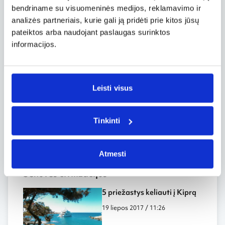
ją galima nuvykti Metro B linija) sėdus į Roma
bendriname su visuomeninės medijos, reklamavimo ir
Lido traukinį, važiuojantį Ostia Antica kryptimi.
analizės partneriais, kurie gali ją pridėti prie kitos jūsų
Archeologinės vietovės lankymas kainuoja 6,5
pateiktos arba naudojant paslaugas surinktos
EUR. Netoliese įsikūręs Romos Fiumicino oro
informacijos.
uostas.
Leisti visus
Grotažymės
Tinkinti
#Italija
Atmesti
Senovės civilizacijos
5 priežastys keliauti į Kiprą
19 liepos 2017 / 11:26