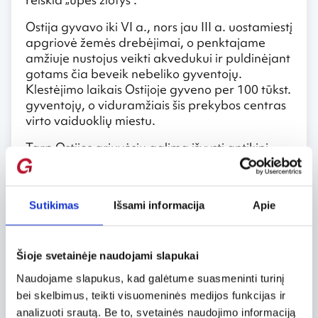
Ostija gyvavo iki VI a., nors jau III a. uostamiestį
apgriovė žemės drebėjimai, o penktajame
amžiuje nustojus veikti akvedukui ir puldinėjant
gotams čia beveik nebeliko gyventojų.
Klestėjimo laikais Ostijoje gyveno per 100 tūkst.
gyventojų, o viduramžiais šis prekybos centras
virto vaiduoklių miestu.
Tarp Ostijos griuvėsių galima išvysti antikinį
amfiteatrą, buvusias uostamiesčio
parduotuves, romėniškas pirtis, šventyklas (iš
viso jų buvo 18!), gyvenamuosius pastatus,
Sutikimas
Išsami informacija
Apie
nekropolį. Pro antikos liekanas veda
pagrindinė miesto gatvė, Decumanus
Maximus. Atokiau nuo triukšmingosios ir turistų
perpildytos Romos esanti Ostija neabejotinai
Šioje svetainėje naudojami slapukai
įkvėps įsijausti į senovės romėnų gyvenseną.
Naudojame slapukus, kad galėtume suasmeninti turinį
bei skelbimus, teikti visuomeninės medijos funkcijas ir
Iš Romos į Ostiją galima nuvažiuoti traukiniu
analizuoti srautą. Be to, svetainės naudojimo informaciją
maždaug per pusvalandį Piramide stotelėje (į