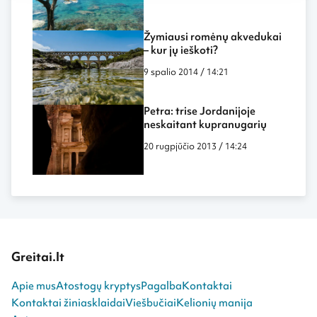
Žymiausi romėnų akvedukai
– kur jų ieškoti?
9 spalio 2014 / 14:21
Petra: trise Jordanijoje
neskaitant kupranugarių
20 rugpjūčio 2013 / 14:24
Greitai.lt
Apie mus
Atostogų kryptys
Pagalba
Kontaktai
Kontaktai žiniasklaidai
Viešbučiai
Kelionių manija