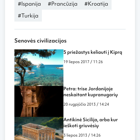
#Ispanija
#Prancūzija
#Kroatija
#Turkija
Senovės civilizacijos
5 priežastys keliauti į Kiprą
19 liepos 2017 / 11:26
Petra: trise Jordanijoje
neskaitant kupranugarių
20 rugpjūčio 2013 / 14:24
Antikinė Sicilija, arba kur
ieškoti griuvėsių
3 liepos 2013 / 14:26