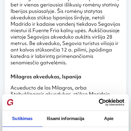
bet ir vienas geriausiai išlikusių romėnų statinių
Iberijos pusiasalyje. Šis romėnų statytas
akvedukas stūkso Ispanijos širdyje, netoli
Madrido ir kadaise vandenį tiekdavo Segovijos
miestui iš Fuente Fria kalnų upės. Aukščiausioje
vietoje Segovijos akveduko aukštis viršija 28
metrus. Be akveduko, Segovia turistus vilioja ir
ant kalvos stūksančia 12 a. pilimi, įspūdinga
katedra ir labirintą primenančiomis
senamiesčio gatvelėmis.
Milagros akvedukas, Ispanija
Acueducto de los Milagros, arba
Stebuklingasis akvedukas, stūkso Meridoje.
Išliko tik palyginti nedidelė šio akveduko
atkarpa – 38 arkų kolonos. Šis I amžiuje
pradėtas statyti akvedukas yra Meridos
Sutikimas
Išsami informacija
Apie
archeologinio komplekso, kuris yra saugomas
Unesco, dalis. Kadaise šioje vietoje romėnai