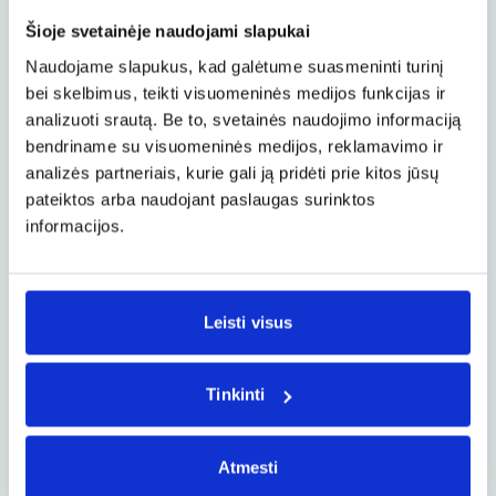
įkūrė Emerita Augusta koloniją – dabar čia
išlikę romėnų teatro, amfiteatro, stadiono,
Šioje svetainėje naudojami slapukai
šventyklų ir kitų pastatų griuvėsiai.
Naudojame slapukus, kad galėtume suasmeninti turinį
bei skelbimus, teikti visuomeninės medijos funkcijas ir
Velnio tiltas – Pont de les Ferreres, Ispanija
analizuoti srautą. Be to, svetainės naudojimo informaciją
bendriname su visuomeninės medijos, reklamavimo ir
Dar vienas Ispanijos teritorijoje išlikęs
akvedukas yra pramintas Velnio tiltu. Pont de
analizės partneriais, kurie gali ją pridėti prie kitos jūsų
les Ferreres stūkso maždaug už 4 km nuo
pateiktos arba naudojant paslaugas surinktos
Katalonijos regiono miesto Taragonos. Kadaise
informacijos.
šis akvedukas vandenį tiekdavo romėnų
Tarraco (dabar – Taragona) miestui iš
Frankolio upės, tekančios apie 15 km nuo
miesto. Akveduką sudaro du arkų lygiai, kurių
Leisti visus
bendras aukštis siekia iki 27 m.
Tinkinti
Valento akvedukas, Turkija
Beveik kilometro ilgio Valento akvedukas
(Valens) – įspūdinga Stambulo įžymybė, esanti
Atmesti
Fatih rajone. Akvedukas iškilo 4 amžiuje ir buvo