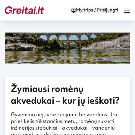
My trips / Prisijungti
Žymiausi romėnų
akvedukai – kur jų ieškoti?
Gyvenimo neįsivaizduojame be vandens. Jau
prieš kelis tūkstančius metų, romėnų sukurti
inžinerijos stebuklai – akvedukai – vandeniu
aprūpindavo didžiausius miestus ir savo