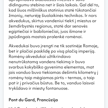
didingumu stebina net ir šiais laikais. Gal dėl to,
kad šiuos milžiniškus statinius statė tūkstančiai
žmonių, neturėję šiuolaikinės technikos. Ir nors
akvedukus, skirtus vandeniui tiekti į miestus ar
žemdirbystės regionus, statė dar senovės
egiptiečiai ir babiloniečiai, juos išmone ir
įspūdingais mastais pralenkė romėnai.
Akvedukai buvo įrengti ne tik sostinėje Romoje,
bet ir plačiai pasklidę po visą plačią imperiją.
Romėnų akvedukai užtikrindavo
nenutrūkstamą vandens tiekimą ir buvo
svarbus kokybiško gyvenimo elementas, mat
jais vanduo buvo tiekiamas dešimtis kilometrų į
romėnų taip mėgiamas pirtis – termas, o taip
pat ir į privačius būstus. Be to, vanduo laisvai
trykšdavo ir miestų fontanuose.
Pont du Gard, Prancūzija