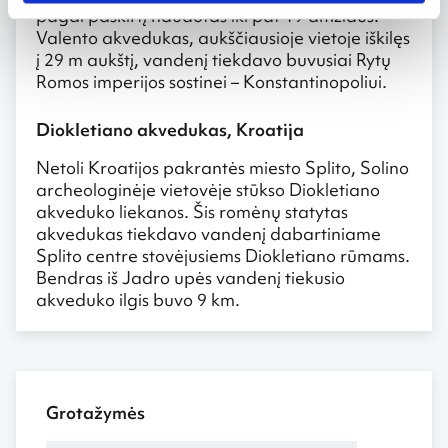
pagal paskirtį naudotas iki pat 19 amžiaus.
Valento akvedukas, aukščiausioje vietoje iškilęs
į 29 m aukštį, vandenį tiekdavo buvusiai Rytų
Romos imperijos sostinei – Konstantinopoliui.
Diokletiano akvedukas, Kroatija
Netoli Kroatijos pakrantės miesto Splito, Solino
archeologinėje vietovėje stūkso Diokletiano
akveduko liekanos. Šis romėnų statytas
akvedukas tiekdavo vandenį dabartiniame
Splito centre stovėjusiems Diokletiano rūmams.
Bendras iš Jadro upės vandenį tiekusio
akveduko ilgis buvo 9 km.
Grotažymės