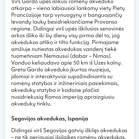
Virš Gardo upės išlikusi romėnų akveduko
atkarpa – viena labiausiai lankomų vietų Pietų
Prancūzijoje tarp vynuogynų ir banguojančių
levandų laukų besidriekiančiame Provanso
regione. Didingai virš upės iškilusios senovinės
arkos išliko iki šių dienų visų pirma dėl to, jog
akvedukas atliko ir tilto funkciją. Pirmajame
amžiuje nutiestas akvedukas vandenį tiekė
tuometiniam Nemausui (dabar – Nimas).
Vanduo keliaudavo apie 50 km iš Uzes kalnų.
Greta Gardo akveduko įkurtas muziejus,
įdomiai ir interaktyviai supažindinantis su
romėnų statybos ir inžineriniais pasiekimais,
akvedukų statyba ir kadaise plačiai
nusidriekusią Romos imperiją apraizgiusiu
akvedukų tinklu.
Segovijos akvedukas, Ispanija
Didingai virš Segovijos gatvių iškilęs akvedukas
– ne tik geriausiai išsilaikęs romėnų akvedukas,