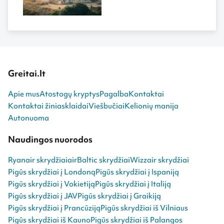
Greitai.lt
Apie mus
Atostogų kryptys
Pagalba
Kontaktai
Kontaktai žiniasklaidai
Viešbučiai
Kelionių manija
Autonuoma
Naudingos nuorodos
Ryanair skrydžiai
airBaltic skrydžiai
Wizzair skrydžiai
Pigūs skrydžiai į Londoną
Pigūs skrydžiai į Ispaniją
Pigūs skrydžiai į Vokietiją
Pigūs skrydžiai į Italiją
Pigūs skrydžiai į JAV
Pigūs skrydžiai į Graikiją
Pigūs skrydžiai į Prancūziją
Pigūs skrydžiai iš Vilniaus
Pigūs skrydžiai iš Kauno
Pigūs skrydžiai iš Palangos