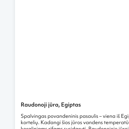
Raudonoji jūra, Egiptas
Spalvingas povandeninis pasaulis – viena iš Egipt
kortelių. Kadangi šios jūros vandens temperat
koraliniams rifams susidaryti. Raudonojoje jūro