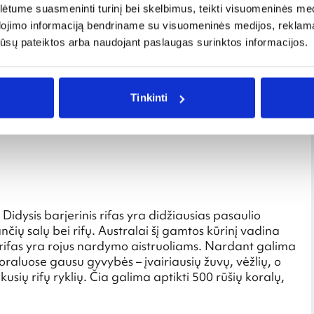
tume suasmeninti turinį bei skelbimus, teikti visuomeninės medij
dojimo informaciją bendriname su visuomeninės medijos, reklamav
os jūsų pateiktos arba naudojant paslaugas surinktos informacijos.
Tinkinti
Didysis barjerinis rifas yra didžiausias pasaulio
nčių salų bei rifų. Australai šį gamtos kūrinį vadina
s rifas yra rojus nardymo aistruoliams. Nardant galima
 Koraluose gausu gyvybės – įvairiausių žuvų, vėžlių, o
usių rifų ryklių. Čia galima aptikti 500 rūšių koralų,