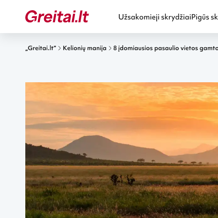
Užsakomieji skrydžiai
Pigūs sk
„Greitai.lt“
Kelionių manija
8 įdomiausios pasaulio vietos gamt