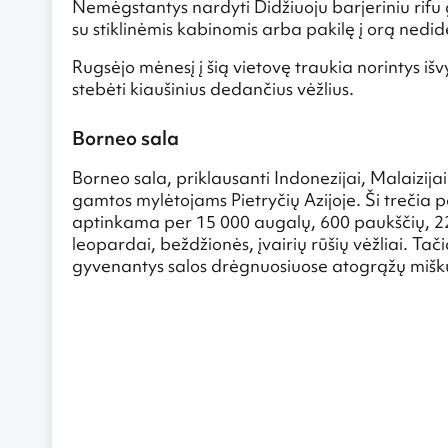
Nemėgstantys nardyti Didžiuoju barjeriniu rifu 
su stiklinėmis kabinomis arba pakilę į orą nedide
Rugsėjo mėnesį į šią vietovę traukia norintys iš
stebėti kiaušinius dedančius vėžlius.
Borneo sala
Borneo sala, priklausanti Indonezijai, Malaizijai
gamtos mylėtojams Pietryčių Azijoje. Ši trečia p
aptinkama per 15 000 augalų, 600 paukščių, 220
leopardai, beždžionės, įvairių rūšių vėžliai. T
gyvenantys salos drėgnuosiuose atogrąžų mišk