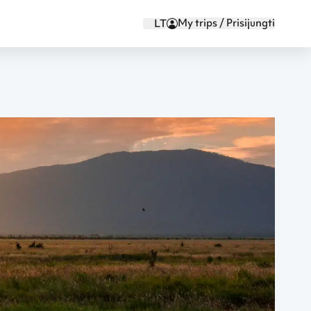
My trips / Prisijungti
LT