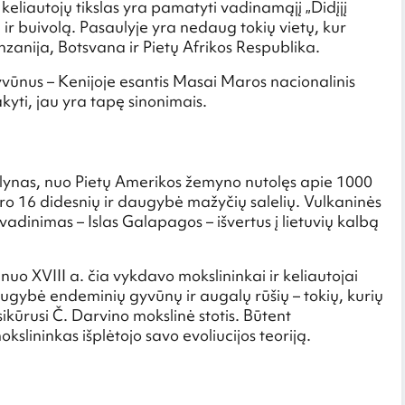
eliautojų tikslas yra pamatyti vadinamąjį „Didįjį
 ir buivolą. Pasaulyje yra nedaug tokių vietų, kur
anzanija, Botsvana ir Pietų Afrikos Respublika.
gyvūnus – Kenijoje esantis Masai Maros nacionalinis
kyti, jau yra tapę sinonimais.
alynas, nuo Pietų Amerikos žemyno nutolęs apie 1000
 16 didesnių ir daugybė mažyčių salelių. Vulkaninės
vadinimas – Islas Galapagos – išvertus į lietuvių kalbą
nuo XVIII a. čia vykdavo mokslininkai ir keliautojai
ugybė endeminių gyvūnų ir augalų rūšių – tokių, kurių
sikūrusi Č. Darvino mokslinė stotis. Būtent
lininkas išplėtojo savo evoliucijos teoriją.