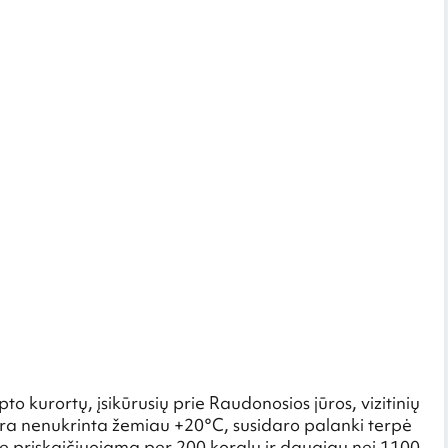
o kurortų, įsikūrusių prie Raudonosios jūros, vizitinių
ūra nenukrinta žemiau +20°C, susidaro palanki terpė
je priskaičiuojama per 200 koralų ir daugiau nei 1100