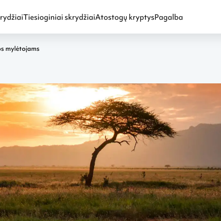
rydžiai
Tiesioginiai skrydžiai
Atostogų kryptys
Pagalba
os mylėtojams