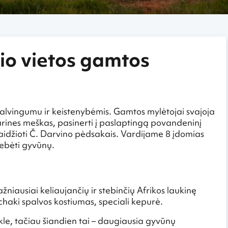
io vietos gamtos
spalvingumu ir keistenybėmis. Gamtos mylėtojai svajoja
arines meškas, pasinerti į paslaptingą povandeninį
laidžioti Č. Darvino pėdsakais. Vardijame 8 įdomias
tebėti gyvūnų.
iausiai keliaujančių ir stebinčių Afrikos laukinę
haki spalvos kostiumas, speciali kepurė.
okle, tačiau šiandien tai – daugiausia gyvūnų