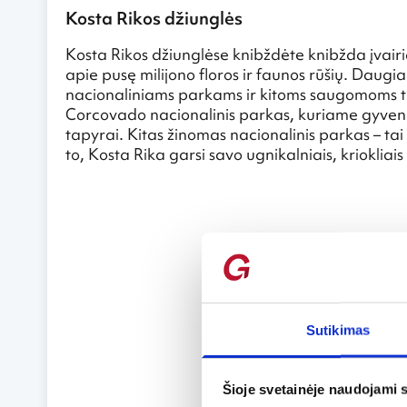
Kosta Rikos džiunglės
Kosta Rikos džiunglėse knibždėte knibžda įvairi
apie pusę milijono floros ir faunos rūšių. Daugiau 
nacionaliniams parkams ir kitoms saugomoms ter
Corcovado nacionalinis parkas, kuriame gyvena 
tapyrai. Kitas žinomas nacionalinis parkas – tai 
to, Kosta Rika garsi savo ugnikalniais, kriokliais
Sutikimas
Šioje svetainėje naudojami 