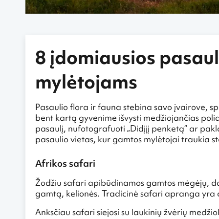
8 įdomiausios pasaul
mylėtojams
Pasaulio flora ir fauna stebina savo įvairove, 
bent kartą gyvenime išvysti medžiojančias poli
pasaulį, nufotografuoti „Didįjį penketą“ ar pak
pasaulio vietas, kur gamtos mylėtojai traukia s
Afrikos safari
Žodžiu safari apibūdinamos gamtos mėgėjų, dažn
gamtą, kelionės. Tradicinė safari apranga yra c
Anksčiau safari siejosi su laukinių žvėrių medži