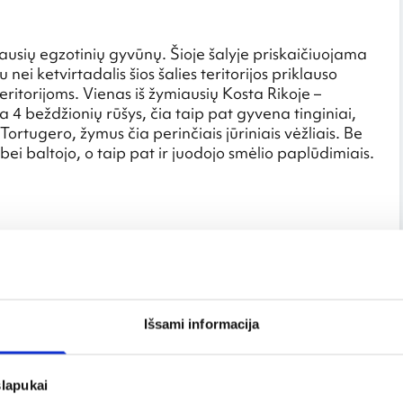
ausių egzotinių gyvūnų. Šioje šalyje priskaičiuojama
nei ketvirtadalis šios šalies teritorijos priklauso
itorijoms. Vienas iš žymiausių Kosta Rikoje –
4 beždžionių rūšys, čia taip pat gyvena tinginiai,
Tortugero, žymus čia perinčiais jūriniais vėžliais. Be
 bei baltojo, o taip pat ir juodojo smėlio paplūdimiais.
Išsami informacija
slapukai