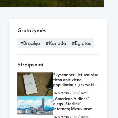
Grotažymės
#Brazilija
#Kanada
#Egiptas
Straipsniai
Skyscanner Lietuva: visa
tiesa apie vieną
populiariausių skrydžių
paieškos sistemų
16 birželio 2026 / 16:58
„American Airlines“
diegs „Starlink“
internetą lėktuvuose:
skrydžiai tampa dar
16 birželio 2026 / 16:04