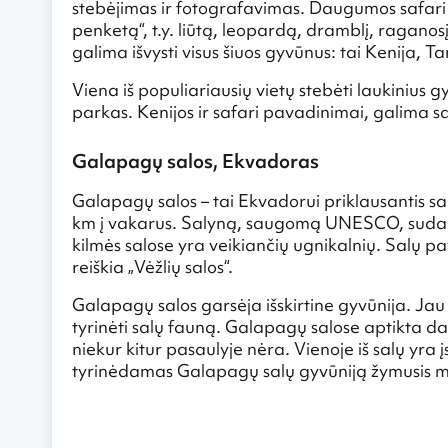
stebėjimas ir fotografavimas. Daugumos safari k
penketą“, t.y. liūtą, leopardą, dramblį, raganosį
galima išvysti visus šiuos gyvūnus: tai Kenija, T
Viena iš populiariausių vietų stebėti laukinius 
parkas. Kenijos ir safari pavadinimai, galima sa
Galapagų salos, Ekvadoras
Galapagų salos – tai Ekvadorui priklausantis s
km į vakarus. Salyną, saugomą UNESCO, sudaro
kilmės salose yra veikiančių ugnikalnių. Salų pa
reiškia „Vėžlių salos“.
Galapagų salos garsėja išskirtine gyvūnija. Jau 
tyrinėti salų fauną. Galapagų salose aptikta da
niekur kitur pasaulyje nėra. Vienoje iš salų yra į
tyrinėdamas Galapagų salų gyvūniją žymusis moks