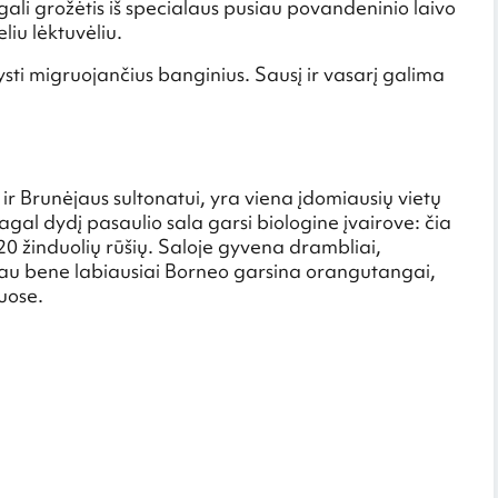
gali grožėtis iš specialaus pusiau povandeninio laivo
liu lėktuvėliu.
vysti migruojančius banginius. Sausį ir vasarį galima
 ir Brunėjaus sultonatui, yra viena įdomiausių vietų
agal dydį pasaulio sala garsi biologine įvairove: čia
 žinduolių rūšių. Saloje gyvena drambliai,
ačiau bene labiausiai Borneo garsina orangutangai,
uose.