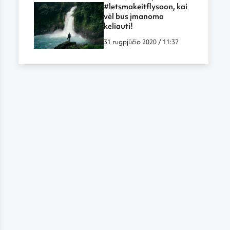
labiau panašūs į darbą
#letsmakeitflysoon, kai
biure ar namuose
vėl bus įmanoma
keliauti!
31 rugpjūčio 2020 / 11:37